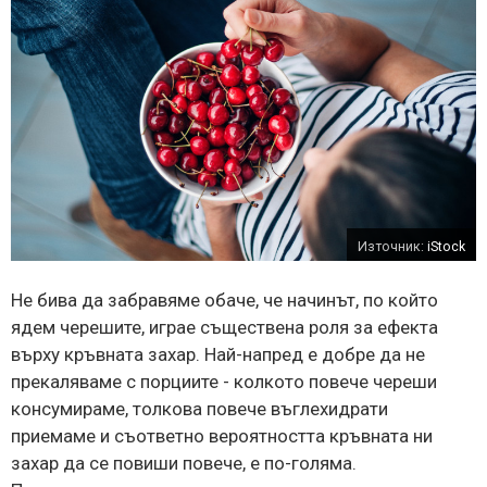
Източник:
iStock
Не бива да забравяме обаче, че начинът, по който
ядем черешите, играе съществена роля за ефекта
върху кръвната захар. Най-напред е добре да не
прекаляваме с порциите - колкото повече череши
консумираме, толкова повече въглехидрати
приемаме и съответно вероятността кръвната ни
захар да се повиши повече, е по-голяма.