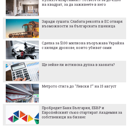
на квадрат, за да заживеете в него
Заради сушата: Слабата реколта в ЕС отваря
възможности за българската пшеница
Сделка за $100 милиона въоръжава Украйна
с хиляди дронове, които убиват сами
Ще зейне ли истинска дупка в хазната?
Метрото стига до "Левски Г" на 15 август
ПроКредит Банк България, ЕБВР и
Европейският съюз стартират Академия за
собственици на бизнес