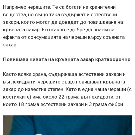
Например черешите. Те са богати на хранителни
вещества, но също така съдържат и естествени
захари, които могат да доведат до повишаване на
кръвната захар. Ето какво е добре да знаем за
ефекта от консумацията на череши върху кръвната
захар.
Повишава нивата на кръвната захар краткосрочно
Както всяка храна, съдържаща естествени захари и
въглехидрати, черешите също повишават кръвната
захар до известна степен. Като в една чаша череши (с
костилките) има около 22 грама въглехидрати, от
които 18 грама естествени захари и 3 грама фибри.