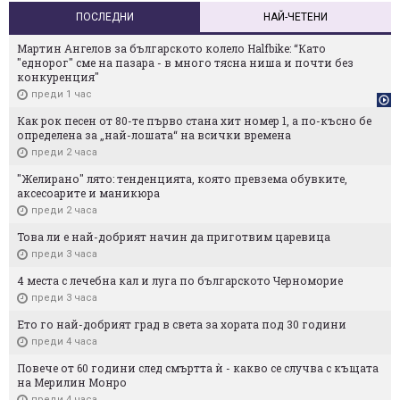
ПОСЛЕДНИ
НАЙ-ЧЕТЕНИ
Мартин Ангелов за българското колело Halfbike: “Като
"еднорог" сме на пазара - в много тясна ниша и почти без
конкуренция"
преди 1 час
Как рок песен от 80-те първо стана хит номер 1, а по-късно бе
определена за „най-лошата“ на всички времена
преди 2 часа
"Желирано" лято: тенденцията, която превзема обувките,
аксесоарите и маникюра
преди 2 часа
Това ли е най-добрият начин да приготвим царевица
преди 3 часа
4 места с лечебна кал и луга по българското Черноморие
преди 3 часа
Ето го най-добрият град в света за хората под 30 години
преди 4 часа
Повече от 60 години след смъртта ѝ - какво се случва с къщата
на Мерилин Монро
преди 4 часа