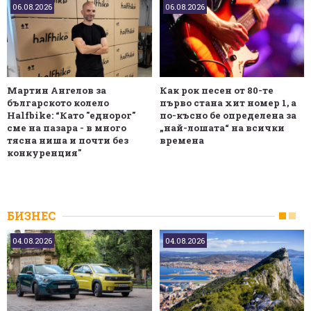
06.08.2026
06.08.2026
Мартин Ангелов за
Как рок песен от 80-те
българското колело
първо стана хит номер 1, а
Halfbike: “Като "еднорог"
по-късно бе определена за
сме на пазара - в много
„най-лошата“ на всички
тясна ниша и почти без
времена
конкуренция"
БИЗНЕС
04.08.2026
04.08.2026