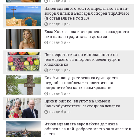
преди 2 дни
Изненадващото място, определено за най-
добрия плаж в България според TripAdvisor
(и останалите в топ 10)
преди 1 ден
Елза Хоск е гола и откровена за раждането
във вана в градината в дома си
преди 2 дни
Пет недостатъка на използването на
чекмеджето за плодове и зеленчуци в
хладилника
преди 1 ден
Как финландците решиха един доста
неудобен проблем – тоалетните на
островите без капка замърсяване
преди 3 дни
Принц Мирко, внукът на Симеон
Сакскобургготски, се сгоди за лекарка
преди 6 дни
Изненадващата европейска държава,
обявена за най-доброто място за живеене в
света