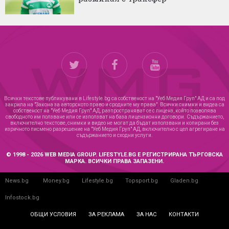
Всички текстове публикувани в Lifestyle.bg са собственост на "Уеб Медия Груп" АД и са под
закрила на "Закона за авторското право и сродните му права". Всички снимки и видеа са
собственост на "Уеб Медия Груп" АД, разпространяват се с лиценз, който позволява
свободното им ползване или се използват на база лицензионни договори. Съдържанието,
включително текстове, снимки и видео не могат да бъдат използвани и копирани без
изричното писмено разрешение на "Уеб Медия Груп" АД, включително с цел агрегиране на
съдържанието и сходни услуги.
© 1998 - 2026 WEB MEDIA GROUP. LIFESTYLE.BG Е РЕГИСТРИРАНА ТЪРГОВСКА
МАРКА. ВСИЧКИ ПРАВА ЗАПАЗЕНИ.
News.bg
Money.bg
Lifestyle.bg
Topsport.bg
Gladen.bg
Infostock.bg
ОБЩИ УСЛОВИЯ
ЗА РЕКЛАМА
ЗА НАС
КОНТАКТИ