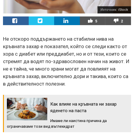
Източник:
iStock
5
2
Не отскоро поддържането на стабилни нива на
кръвната захар е показател, който се следи както от
хора с диабет или преддиабет, но и от тези, които се
стремят да водят по-здравословен начин на живот. И
не е тайна, че много храни могат да повлияят на
кръвната захар, включително дори и такива, които са
в действителност полезни.
Как влияе на кръвната ни захар
яденето на паста
Имаме ли наистина причина да
ограничаваме този вид въглехидрат