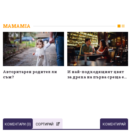
MAMAMIA
Авторитарен родител ли
И най-подходящият цвят
съм?
за дреха на първа среща е...
КОМЕНТАРИ (
0
)
СОРТИРАЙ
КОМЕНТИРАЙ