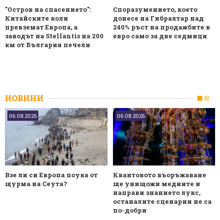
"Остров на спасението":
Споразумението, което
Китайските коли
донесе на Гибралтар над
превземат Европа, а
240% ръст на продажбите в
заводът на Stellantis на 200
евро само за две седмици
км от България печели
НОВИНИ
06.08.2026
06.08.2026
Взе ли си Европа поука от
Квантовото въоръжаване
щурма на Сеута?
ще унищожи медиите и
направи знанието лукс,
останалите сценарии не са
по-добри