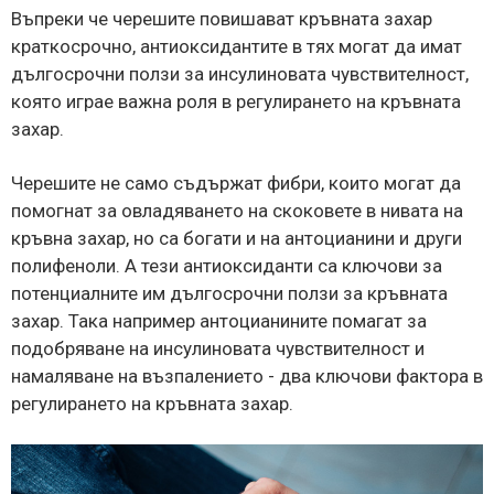
Въпреки че черешите повишават кръвната захар
краткосрочно, антиоксидантите в тях могат да имат
дългосрочни ползи за инсулиновата чувствителност,
която играе важна роля в регулирането на кръвната
захар.
Черешите не само съдържат фибри, които могат да
помогнат за овладяването на скоковете в нивата на
кръвна захар, но са богати и на антоцианини и други
полифеноли. А тези антиоксиданти са ключови за
потенциалните им дългосрочни ползи за кръвната
захар. Така например антоцианините помагат за
подобряване на инсулиновата чувствителност и
намаляване на възпалението - два ключови фактора в
регулирането на кръвната захар.