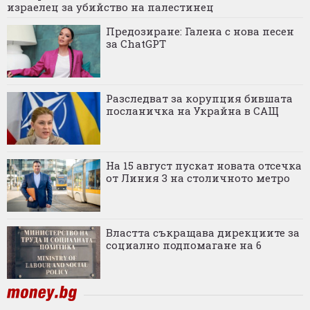
израелец за убийство на палестинец
Предозиране: Галена с нова песен
за ChatGPT
Разследват за корупция бившата
посланичка на Украйна в САЩ
На 15 август пускат новата отсечка
от Линия 3 на столичното метро
Властта съкращава дирекциите за
социално подпомагане на 6