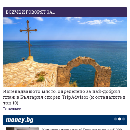
ВСИЧКИ ГОВОРЯТ ЗА...
Изненадващото място, определено за най-добрия
плаж в България според TripAdvisor (и останалите в
топ 10)
Тенденции
Купихте апартамент? Гответе се за до €1200