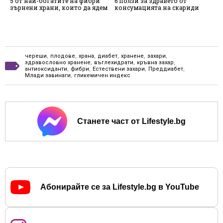
5 от най-богатите на фибри
6 ползи за здравето от
7
зърнени храни, които да ядем
консумацията на скариди
х
в
череши
,
плодове
,
храна
,
диабет
,
хранене
,
захари
,
здравословно хранене
,
въглехидрати
,
кръвна захар
,
антиоксиданти
,
фибри
,
Естествени захари
,
Преддиабет
,
Млади завинаги
,
гликемичен индекс
Станете част от Lifestyle.bg
Абонирайте се за Lifestyle.bg в YouTube