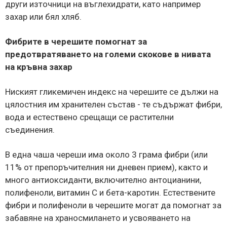
други източници на въглехидрати, като например
захар или бял хляб.
Фибрите в черешите помогнат за
предотвратяването на големи скокове в нивата
на кръвна захар
Ниският гликемичен индекс на черешите се дължи на
цялостния им хранителен състав - те съдържат фибри,
вода и естествено срещащи се растителни
съединения.
В една чаша череши има около 3 грама фибри (или
11% от препоръчителния ни дневен прием), както и
много антиоксиданти, включително антоцианини,
полифеноли, витамин C и бета-каротин. Естествените
фибри и полифеноли в черешите могат да помогнат за
забавяне на храносмилането и усвояването на