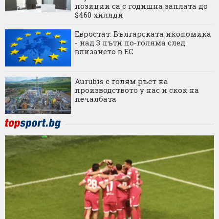
позиции са с годишна заплата до
$460 хиляди
Евростат: Българската икономика
- над 3 пъти по-голяма след
влизането в ЕС
Aurubis с голям ръст на
производството у нас и скок на
печалбата