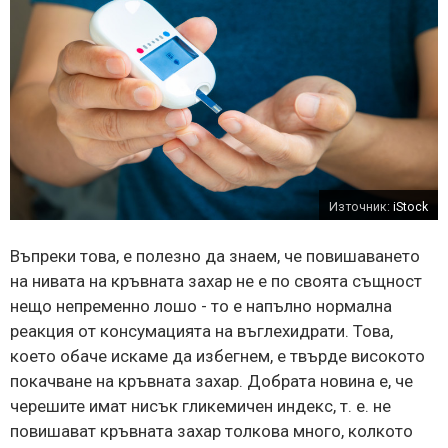
Източник:
iStock
Въпреки това, е полезно да знаем, че повишаването
на нивата на кръвната захар не е по своята същност
нещо непременно лошо - то е напълно нормална
реакция от консумацията на въглехидрати. Това,
което обаче искаме да избегнем, е твърде високото
покачване на кръвната захар. Добрата новина е, че
черешите имат нисък гликемичен индекс, т. е. не
повишават кръвната захар толкова много, колкото