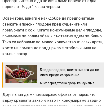
Препоръчително е да не изяждаме повече от една
порция от ½ до 1 чаша череши.
Освен това, винаги е най-добре да предпочитаме
свежите и пресни плодове пред сушените или
превърнати с сок. Когато консумираме цели плодове,
приемаме по-голям обем и съответно ядем по-бавно.
Така си набавяме по-малко количество въглехидрати,
което ни помага да поддържаме стабилни нива на
кръвна захар.
5 вида плодове, които никога да не
мием преди съхранение
А непосредствено преди консумация
Друг начин да минимизираме ефекта от черешите
върху кръвната захар, е като ги консумираме заедно