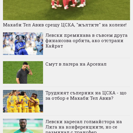
Макаби Тел Авив срещу ЦСКА, "жълтите" на колене!
Левски преминава в съвсем друга
финансова орбита, ако отстрани
Кайрат
Смут в лагера на Арсенал
Трудният съперник на ЦСКА - що
за отбор е Макаби Тел Авив?
Левски харесал голмайстора на
Лига на конференциите, но се
разминал с трансфер