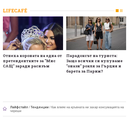
LIFECAFÉ
Отнеха короната на една от
Парадоксът на туриста:
претендентките за "Мис
Защо всички си купуваме
САЩ" заради расизъм
"онази" рокля за Гърция и
барета за Париж?
Лайфстайл
/
Тенденции
/
Как влияе на кръвната ни захар консумацията на
череши