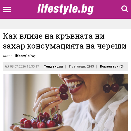
Как влияе на кръвната ни
захар консумацията на череши
lifestyle.bg
Автор:
08.07.2026 13:30:17
Тенденции
Прегледи: 2993
Коментари (
0
)