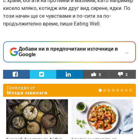
с храни, богати на протеини и мазнини, като например
кисело мляко, котидж или друг вид сирене, ядки. По
този начин ще се чувстваме и по-сити за по-
продължително време, пише Eating Well.
Добави ни в предпочитани източници в
→
Google
5
2
Последно от:
Млади завинаги