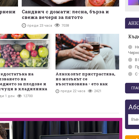
ърнени
Сандвич с домати: лесна, бърза и
свежа вечеря за лятото
АНК
преди 23 часа
7038
Къде
Н
Черн
В 
П
недостатъка на
Алкохолът пристрастява,
С 
лзването на
но мозъкът се
еджето за плодове и
възстановява - ето как
нчуци в хладилника
преди 22 часа
2421
ди 1 ден
12700
Аб