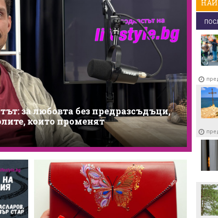
НАЙ
ПОС
пре
тът: за любовта без предразсъдъци,
олите, които променят
пре