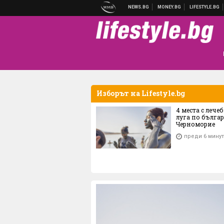
Изборът на Lifestyle.bg
4 места с лече
луга по бълга
Черноморие
преди 6 мину