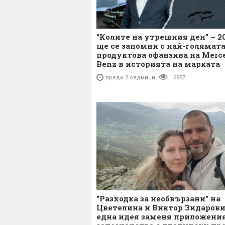
“Колите на утрешния ден” – 20
ще се запомни с най-голямат
продуктова офанзива на Merc
Benz в историята на марката
преди 2 седмици
16957
"Разходка за необвързани" на
Цветелина и Виктор Зидарови
една идея заменя приложения