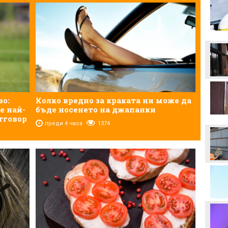
Левски преминава в
съвсем друга финансова
орбита, ако отстрани
Кайрат
Смут в лагера на Арсенал
Трудният съперник на
ЦСКА - що за отбор е
Макаби Тел Авив?
во:
Колко вредно за краката ни може да
е най-
бъде носенето на джапанки
ЦСКА в опит да направи
тговор
първата крачка към
преди 4 часа
1374
отстраняването на
Макаби Тел Авив
Левски харесал
голмайстора на Лига на
конференциите, но се
разминал с трансфер
Стотици посрещнаха
Мохамед Салах в Турция