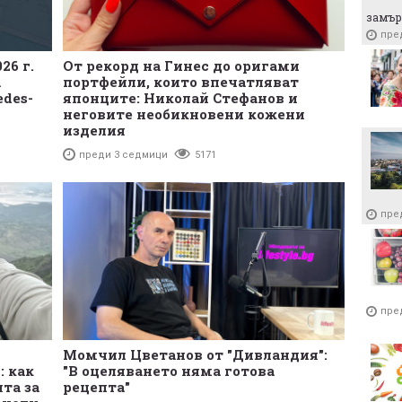
замър
пре
26 г.
От рекорд на Гинес до оригами
а
портфейли, които впечатляват
edes-
японците: Николай Стефанов и
неговите необикновени кожени
изделия
преди 3 седмици
5171
пре
пре
Момчил Цветанов от "Дивландия":
: как
"В оцеляването няма готова
та за
рецепта"