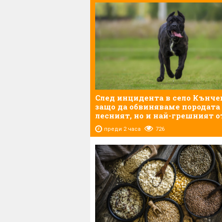
След инцидента в село Кънче
защо да обвиняваме породата 
лесният, но и най-грешният о
преди 2 часа
726