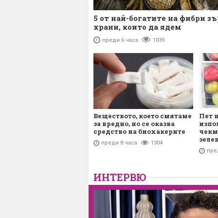
5 от най-богатите на фибри з
храни, които да ядем
преди 6 часа
1039
Веществото, което смятаме
Пет 
за вредно, но се оказва
изпо
средство на биохакерите
чекм
зеле
преди 8 часа
1304
пре
ИНТЕРВЮ