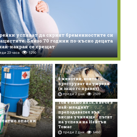
врейки успяват да скрият бременностите си
нацистите. Близо 70 години по-късно децата
най-накрая се срещат
еди 23 часа
1290
8 животни, които се
преструват на умрели
(и защо го правят)
преди 2 дни
2509
Той е само на 18, а вече е
най-младият
преподавател във
висше училище - пътят
платно опасни
на успеха на Нейтън
Томас
преди 2 дни
6460