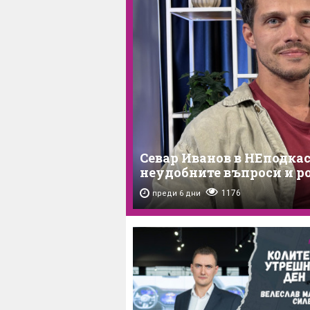
Севар Иванов в НЕподкас
неудобните въпроси и р
1176
преди 6 дни