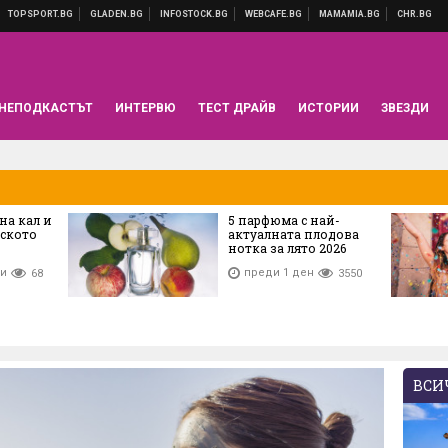
НЕПОДКАСТЪТ
ИНТЕРВЮ
ТЕСТ ДРАЙВ
ИСТОРИИ
ЗВЕЗДИ
бна кал и
5 парфюма с най-
рското
актуалната плодова
нотка за лято 2026
ти
преди 1 ден
68
3550
ВСИЧ