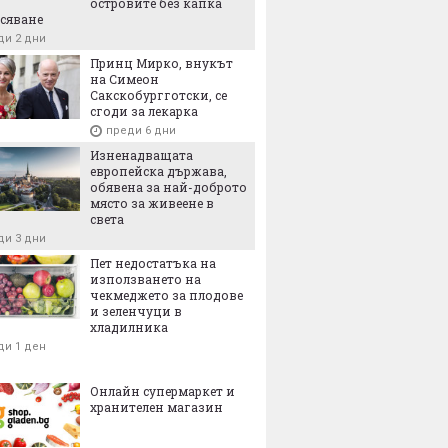
островите без капка
сяване
ди 2 дни
Принц Мирко, внукът
на Симеон
Сакскобургготски, се
сгоди за лекарка
преди 6 дни
Изненадващата
европейска държава,
обявена за най-доброто
място за живеене в
света
ди 3 дни
Пет недостатъка на
използването на
чекмеджето за плодове
и зеленчуци в
хладилника
ди 1 ден
Онлайн супермаркет и
хранителен магазин