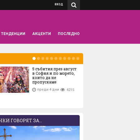
ВХОД
ТЕНДЕНЦИИ
АКЦЕНТИ
ПОСЛЕДНО
5 събития през август
6-
в София и по морето,
съб
които да не
пропускаме
преди 4 дни
4215
КИ ГОВОРЯТ ЗА...