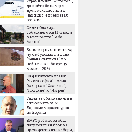
Украинският "Антонов",
Заради 
до който бе намерен
реколта
дрон с експлозиви в
възмож
Лайпциг, е превозвал
българ
оръжие
Сделка
Съдът блокира
въоръж
събарянето на 12 сгради
хиляди
в местността "Баба
убиват
Алино"
Ще зей
Конституционният съд
дупка в
чу омбудсмана и даде
"зелена светлина" по
нейната жалба срещу
Метрот
Бюджет 2026
"Левски
На финалната права:
"Чиста София" поема
боклука в "Слатина",
ПроКре
"Подуяне" и "Изгрев"
Българ
Радев за обвиненията в
Европе
антисемитизъм:
старти
Дадохме морален урок
собств
на Европа
Най-го
ВМРО работи за общ
европе
патриотичен блок на
отбран
президентските избори,
космич