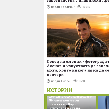
запознанства с планински пр
преди 4 седмици
10515
Ловец на емоции - фотографъ
Асенов и изкуството да запе
мига, който никога няма да с
повтори
преди 1 месец
3560
ИСТОРИИ
160 км в открити води с
56 часа нон-стоп
плуване - Барт
Кубковски стана