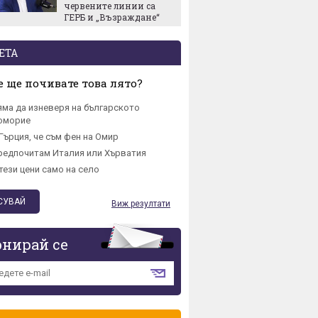
червените линии са
ще е к
ГЕРБ и „Възраждане“
ЕТА
 ще почивате това лято?
яма да изневеря на българското
омориe
Гърция, че съм фен на Омир
редпочитам Италия или Хърватия
тези цени само на село
Виж резултати
онирай се