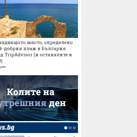
надващото място, определено
й-добрия плаж в България
д TripAdvisor (и останалите в
0)
ции