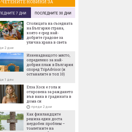
-ЧЕТЕНИТЕ НОВИНИ ЗА
ЛЕДНИТЕ 7 ДНИ
ПОСЛЕДНИТЕ 30 ДНИ
Столицата на съседната
на България страна,
която е сред най-
добрите градове за
улична храна в света
ди 2 дни
Изненадващото място,
определено за най-
добрия плаж в България
според TripAdvisor (и
останалите в топ 10)
ди 1 ден
Елза Хоск е гола и
откровена за раждането
във вана в градината в
дома си
преди 2 дни
Как финландците
решиха един доста
неудобен проблем –
тоалетните на