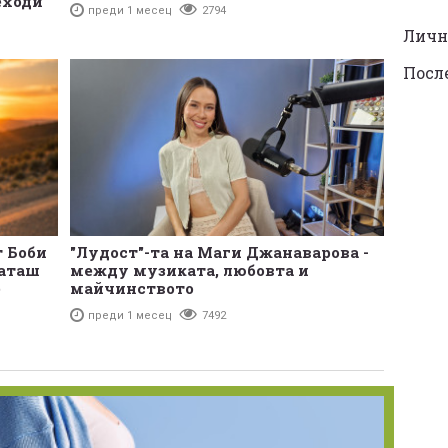
еходи
преди 1 месец
2794
Личн
Посл
т Боби
"Лудост"-та на Маги Джанаварова -
чаташ
между музиката, любовта и
е
майчинството
преди 1 месец
7492