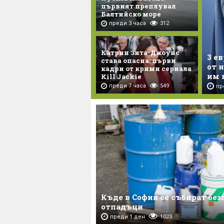
първият преплувал
Балтийско море
преди 3 часа
312
Катрин Зита-Джоунс
3 е
става опасна: първи
от 
кадри от крими сериала
им 
Kill Jackie
преди 7 часа
549
пр
Къде в София се събират без
отпадъци
преди 1 ден
1023