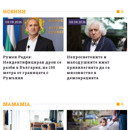
НОВИНИ
08.08.2026
08.08.2026
Румен Радев:
Непросветените и
Неидентифициран дрон се
малодушните имат
разби в България, на 100
привилегията да са
метра от границата с
мнозинство в
Румъния
демокрацията
MAMAMIA