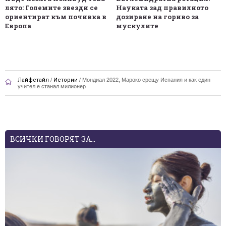
лято: Големите звезди се
Науката зад правилното
ориентират към почивка в
дозиране на гориво за
Европа
мускулите
Лайфстайл
/
Истории
/
Мондиал 2022, Мароко срещу Испания и как един
учител е станал милионер
ВСИЧКИ ГОВОРЯТ ЗА...