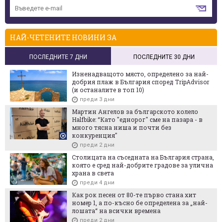
НАЙ-ЧЕТЕНИТЕ НОВИНИ ЗА
ПОСЛЕДНИТЕ 7 ДНИ
ПОСЛЕДНИТЕ 30 ДНИ
Изненадващото място, определено за най-
добрия плаж в България според TripAdvisor
(и останалите в топ 10)
преди 3 дни
Мартин Ангелов за българското колело
Halfbike: “Като "еднорог" сме на пазара - в
много тясна ниша и почти без
конкуренция"
преди 2 дни
Столицата на съседната на България страна,
която е сред най-добрите градове за улична
храна в света
преди 4 дни
Как рок песен от 80-те първо стана хит
номер 1, а по-късно бе определена за „най-
лошата“ на всички времена
преди 2 дни