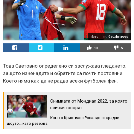
Източник:
GettyImages
13
5
Това Световно определено си заслужава гледането,
защото изненадите и обратите са почти постоянни.
Което няма как да не радва всеки футболен фен.
Снимката от Мондиал 2022, за която
всички говорят
Когато Кристиано Роналдо открадне
шоуто... като резерва