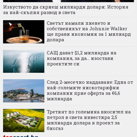
Изкуството да скриеш милиарди долари: История
за най-скъпия развод в света
Светът намали пиенето и
собственикът на Johnnie Walker
ще прави икономии за 1 милиард
долара
САЩ дават $1,2 милиарда на
компания, за да... изостави
проектите си
След 2-месечно наддаване: Една от
най-големите нискотарифни
компании прие оферта за €6,6
милиарда
Третият по големина вносител на
петрол в света инвестира 2,5
милиарда долара в проект за
биогаз