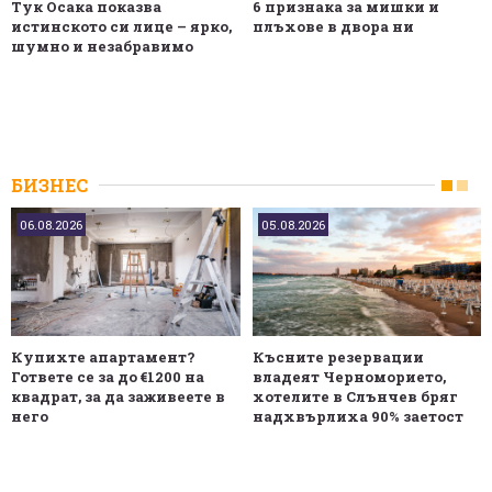
Тук Осака показва
6 признака за мишки и
истинското си лице – ярко,
плъхове в двора ни
шумно и незабравимо
БИЗНЕС
06.08.2026
05.08.2026
Купихте апартамент?
Късните резервации
Гответе се за до €1200 на
владеят Черноморието,
квадрат, за да заживеете в
хотелите в Слънчев бряг
него
надхвърлиха 90% заетост