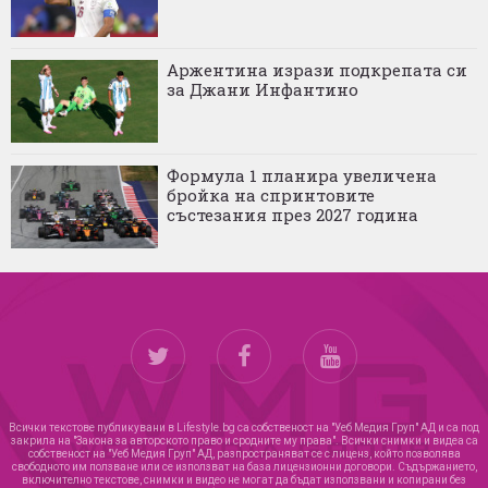
Аржентина изрази подкрепата си
за Джани Инфантино
Формула 1 планира увеличена
бройка на спринтовите
състезания през 2027 година
Всички текстове публикувани в Lifestyle.bg са собственост на "Уеб Медия Груп" АД и са под
закрила на "Закона за авторското право и сродните му права". Всички снимки и видеа са
собственост на "Уеб Медия Груп" АД, разпространяват се с лиценз, който позволява
свободното им ползване или се използват на база лицензионни договори. Съдържанието,
включително текстове, снимки и видео не могат да бъдат използвани и копирани без