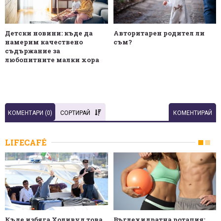
Детски новини: къде да
Авторитарен родител ли
намерим качествено
съм?
съдържание за
любопитните малки хора
КОМЕНТАРИ (
0
)
СОРТИРАЙ
КОМЕНТИРАЙ
LIFECAFÉ
Къде избяга Холивуд това
Въглехидратна ротация: