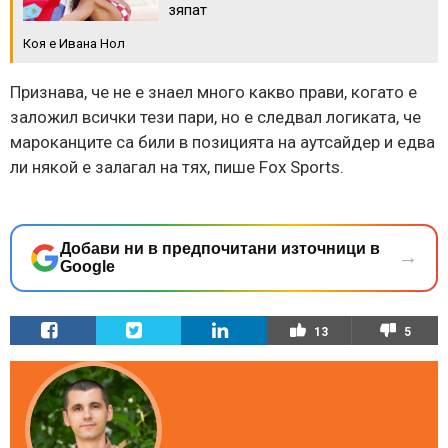
зяпат
Коя е Ивана Нол
Признава, че не е знаел много какво прави, когато е
заложил всички тези пари, но е следвал логиката, че
мароканците са били в позицията на аутсайдер и едва
ли някой е залагал на тях, пише Fox Sports.
Добави ни в предпочитани източници в
→
Google
13
5