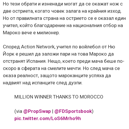
Но тези обрати и изненади могат да се окажат нож с
две остриета, когато човек залага на крайния изход.
Но от правилната страна на острието се е оказал един
учител, който благодарение на националния отбор на
Мароко вече е милионер.
Според Action Network, учител по войлебол от Ню
Йорк е решил да заложи пари на това Мароко да
отстранят Испания. Нещо, което преди мача беше по-
скоро в сферата на смелите мечти. Но след мача се
оказа реалност, защото мароканците успяха да
надвият над испанците след дузпи.
MILLION WINNER THANKS TO MOROCCO
(via
@PropSwap
|
@FDSportsbook
)
pic.twitter.com/LoS6Mrho9h