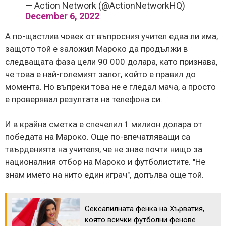
— Action Network (@ActionNetworkHQ)
December 6, 2022
А по-щастлив човек от въпросния учител едва ли има,
защото той е заложил Мароко да продължи в
следващата фаза цели 90 000 долара, като признава,
че това е най-големият залог, който е правил до
момента. Но въпреки това не е гледал мача, а просто
е проверявал резултата на телефона си.
И в крайна сметка е спечелил 1 милион долара от
победата на Мароко. Още по-впечатляващи са
твърденията на учителя, че не знае почти нищо за
националния отбор на Мароко и футболистите. "Не
знам името на нито един играч", допълва още той.
Сексапилната фенка на Хърватия,
която всички футболни фенове