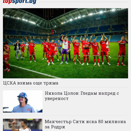
ЦСКА взима още трима
Никола Цолов: Гледам напред с
увереност
Манчестър Сити иска 80 милиона
за Родри