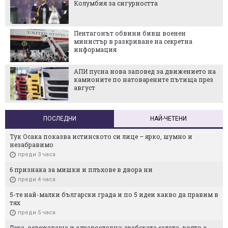
Колумбия за сигурността
Пентагонът обвини бивш военен
министър в разкриване на секретна
информация
АПИ пусна нова заповед за движението на
камионите по натоварените пътища през
август
ПОСЛЕДНИ
НАЙ-ЧЕТЕНИ
Тук Осака показва истинското си лице – ярко, шумно и
незабравимо
преди 3 часа
6 признака за мишки и плъхове в двора ни
преди 4 часа
5-те най-малки български градa и по 5 идеи какво да правим в
тях
преди 5 часа
Лека, освежаваща и здравословна: арабската салата, която е