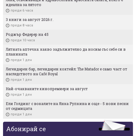
идеална за лятото
преди 6 часа
3 книги за август 2026 г.
преди 8 часа
Роджър Федерер на 45
преди 10 часа
Лятната аптечка: какво задължително да носим със себе си в
планината
преди 1 ден
Легендарен бар, легендарен коктейл: The Matador е само част от
наследството на Café Royal
преди 1 ден
Най-очакваните кинопремиери за август
преди 1 ден
Ели Голдинг с вокалите на Янка Рупкина и още - 5 нови песни
от седмицата
преди 1 ден
Абонирай се