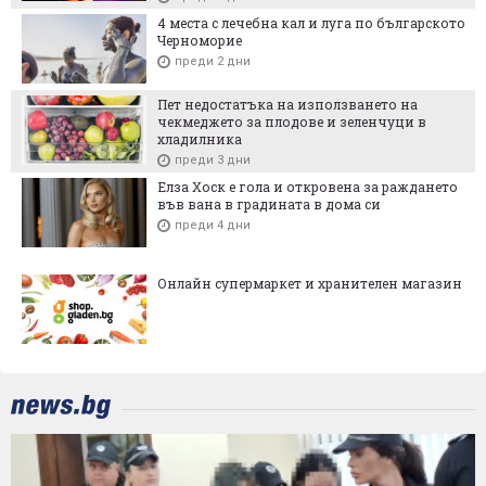
4 места с лечебна кал и луга по българското
Черноморие
преди 2 дни
Пет недостатъка на използването на
чекмеджето за плодове и зеленчуци в
хладилника
преди 3 дни
Елза Хоск е гола и откровена за раждането
във вана в градината в дома си
преди 4 дни
Онлайн супермаркет и хранителен магазин