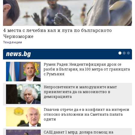
4 места с лечебна кал и луга по българското
Черноморие
Тенденции
Румен Радев: Неидентифициран дрон се
разби в България, на 100 метра от границата
с Румъния
Непросветените и малодушните имат
привилегията да са мнозинство в
демокрацията
Главчев отрече да е в конфликт на интереси
относно възложени на Сметната палата
одити
САЩ дават 1 млрд. долара помощ на