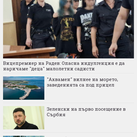
Вицепремиер на Радев: Опасна индулгенция е да
наричаме "деца" малолетни садисти
"Аквамен" вилнее на морето,
заведенията са под прицел
Зеленски на първо посещение в
Сърбия