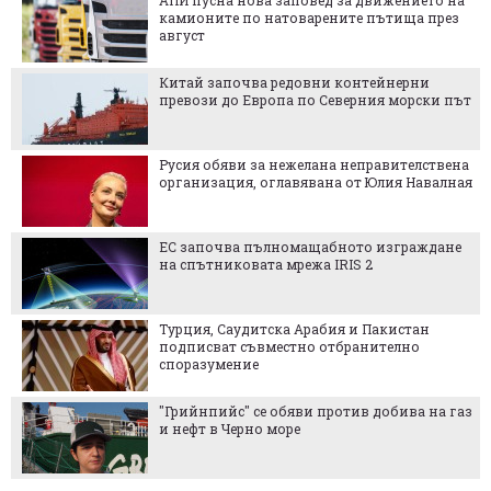
камионите по натоварените пътища през
август
Китай започва редовни контейнерни
превози до Европа по Северния морски път
Русия обяви за нежелана неправителствена
организация, оглавявана от Юлия Навалная
ЕС започва пълномащабното изграждане
на спътниковата мрежа IRIS 2
Турция, Саудитска Арабия и Пакистан
подписват съвместно отбранително
споразумение
"Грийнпийс" се обяви против добива на газ
и нефт в Черно море