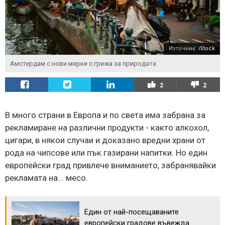
Източник:
iStock
Амстердам с нови мерки с грижа за природата
2
2
В много страни в Европа и по света има забрана за
рекламиране на различни продукти - както алкохол,
цигари, в някои случаи и доказано вредни храни от
рода на чипсове или пък газирани напитки. Но един
европейски град привлече вниманието, забранявайки
рекламата на... месо.
Един от най-посещаваните
европейски градове въвежда