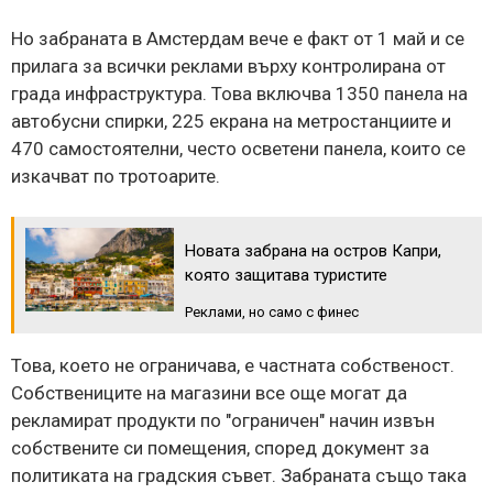
Но забраната в Амстердам вече е факт от 1 май и се
прилага за всички реклами върху контролирана от
града инфраструктура. Това включва 1350 панела на
автобусни спирки, 225 екрана на метростанциите и
470 самостоятелни, често осветени панела, които се
изкачват по тротоарите.
Новата забрана на остров Капри,
която защитава туристите
Реклами, но само с финес
Това, което не ограничава, е частната собственост.
Собствениците на магазини все още могат да
рекламират продукти по "ограничен" начин извън
собствените си помещения, според документ за
политиката на градския съвет. Забраната също така