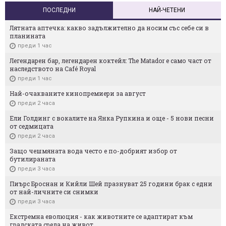
ПОСЛЕДНИ
НАЙ-ЧЕТЕНИ
Лятната аптечка: какво задължително да носим със себе си в
планината
преди 1 час
Легендарен бар, легендарен коктейл: The Matador е само част от
наследството на Café Royal
преди 1 час
Най-очакваните кинопремиери за август
преди 2 часа
Ели Голдинг с вокалите на Янка Рупкина и още - 5 нови песни
от седмицата
преди 2 часа
Защо чешмяната вода често е по-добрият избор от
бутилираната
преди 3 часа
Пиърс Броснан и Кийли Шей празнуват 25 години брак с едни
от най-личните си снимки
преди 3 часа
Екстремна еволюция - как животните се адаптират към
градската среда на живот