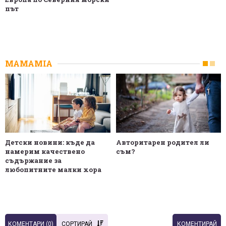
път
MAMAMIA
Детски новини: къде да
Авторитарен родител ли
намерим качествено
съм?
съдържание за
любопитните малки хора
КОМЕНТАРИ (
0
)
СОРТИРАЙ
КОМЕНТИРАЙ