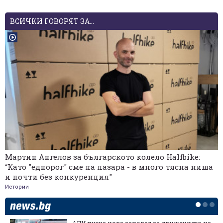
ВСИЧКИ ГОВОРЯТ ЗА...
Мартин Ангелов за българското колело Halfbike:
“Като "еднорог" сме на пазара - в много тясна ниша
и почти без конкуренция"
Истории
АПИ пусна нова заповед за движението на