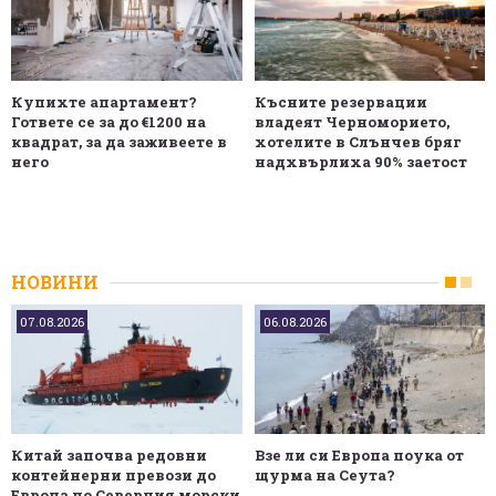
Купихте апартамент?
Късните резервации
Гответе се за до €1200 на
владеят Черноморието,
квадрат, за да заживеете в
хотелите в Слънчев бряг
него
надхвърлиха 90% заетост
НОВИНИ
07.08.2026
06.08.2026
Китай започва редовни
Взе ли си Европа поука от
контейнерни превози до
щурма на Сеута?
Европа по Северния морски