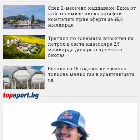
След 2-месечно наддаване: Една от
най-големите нискотарифни
компании прие оферта за €6,6
милиарда
Третият по големина вносител на
петрол в света инвестира 2,5
милиарда долара в проект за
биогаз
Европа от 15 години не е имала
толкова малко газ в хранилищата
си