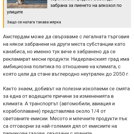
забрана за пиенето на алкохол по
улиците
Защо се налага такава мярка
Амстердам може да свързваме с легалната търговия
на някои забранени на други места субстанции като
канабиса, но именно тук вече е забранено да се
рекламират месни продукти. Нидерланският град има
амбициозна политика по отношение на климата, с
която цели да стане въглеродно неутрален до 2050 г.
Както знаем, добивът на полезни изкопаеми се смята
за една от водещите причини за измененията в
климата. А транспортът (автомобили, авиация и
корабоплаване) представлява около 1/4 от
световните емисии. Месото и млечните продукти пък
са отговорни за най-големия дял от емисиите на
парникови газове, свързани с храните.