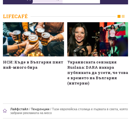
LIFECAFÉ
НСИ: Къде в България пият
Украинската сензация
най-много бира
Ruslana: DARA накара
публиката да усети, че това
е времето на България
(интервю)
Лайфстайл
/
Тенденции
/
Тази европейска столица е първата в света, която
забрани рекламата на месо