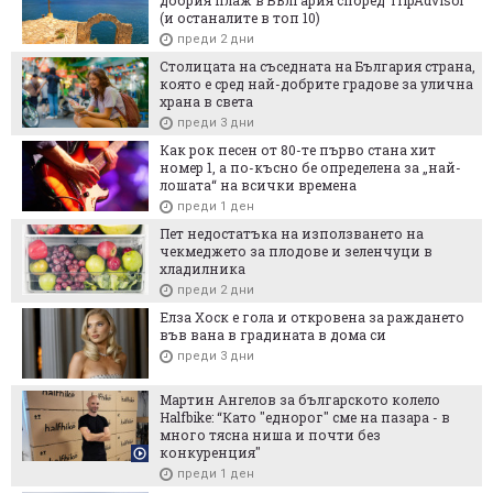
(и останалите в топ 10)
преди 2 дни
Столицата на съседната на България страна,
която е сред най-добрите градове за улична
храна в света
преди 3 дни
Как рок песен от 80-те първо стана хит
номер 1, а по-късно бе определена за „най-
лошата“ на всички времена
преди 1 ден
Пет недостатъка на използването на
чекмеджето за плодове и зеленчуци в
хладилника
преди 2 дни
Елза Хоск е гола и откровена за раждането
във вана в градината в дома си
преди 3 дни
Мартин Ангелов за българското колело
Halfbike: “Като "еднорог" сме на пазара - в
много тясна ниша и почти без
конкуренция"
преди 1 ден