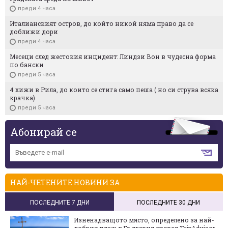
преди 4 часа
Италианският остров, до който никой няма право да се
доближи дори
преди 4 часа
Месеци след жестокия инцидент: Линдзи Вон в чудесна форма
по бански
преди 5 часа
4 хижи в Рила, до които се стига само пеша ( но си струва всяка
крачка)
преди 5 часа
Абонирай се
НАЙ-ЧЕТЕНИТЕ НОВИНИ ЗА
ПОСЛЕДНИТЕ 7 ДНИ
ПОСЛЕДНИТЕ 30 ДНИ
Изненадващото място, определено за най-
добрия плаж в България според TripAdvisor