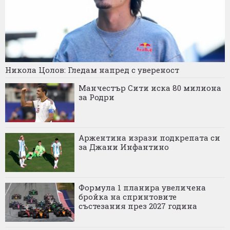
Никола Цолов: Гледам напред с увереност
Манчестър Сити иска 80 милиона
за Родри
Аржентина изрази подкрепата си
за Джани Инфантино
Формула 1 планира увеличена
бройка на спринтовите
състезания през 2027 година