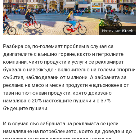
Източник:
iStock
Разбира се, по-големият проблем в случая са
двигателите с външно горене, както и петролните
компании, чиито продукти и услуги се рекламират
буквално навсякъде - включително на големи спортни
събития, наблюдавани от милиони. А забраната за
реклама на месо и месни продукти е вдъхновена от
тази на тютюневи продукти, която доказано
намалява с 20% настоящите пушачи и с 37%
бъдещите пушачи.
И в случая със забраната на рекламата се цели
намаляване на потреблението, което да доведе и до
намаляване на парниковите газове, които са