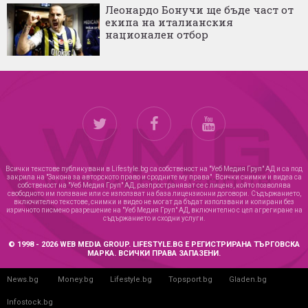
Леонардо Бонучи ще бъде част от
екипа на италианския
национален отбор
Всички текстове публикувани в Lifestyle.bg са собственост на "Уеб Медия Груп" АД и са под
закрила на "Закона за авторското право и сродните му права". Всички снимки и видеа са
собственост на "Уеб Медия Груп" АД, разпространяват се с лиценз, който позволява
свободното им ползване или се използват на база лицензионни договори. Съдържанието,
включително текстове, снимки и видео не могат да бъдат използвани и копирани без
изричното писмено разрешение на "Уеб Медия Груп" АД, включително с цел агрегиране на
съдържанието и сходни услуги.
© 1998 - 2026 WEB MEDIA GROUP. LIFESTYLE.BG Е РЕГИСТРИРАНА ТЪРГОВСКА
МАРКА. ВСИЧКИ ПРАВА ЗАПАЗЕНИ.
News.bg
Money.bg
Lifestyle.bg
Topsport.bg
Gladen.bg
Infostock.bg