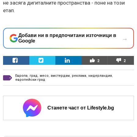
не засяга дигиталните пространства - поне на този
етап.
Добави ни в предпочитани източници в
→
Google
2
2
Европа
,
град
,
месо
,
амстердам
,
реклама
,
нидерландия
,
европейски град
Станете част от Lifestyle.bg