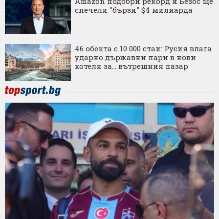
Amazon подобри рекорд и Безос ще
спечели "бързи" $4 милиарда
46 обекта с 10 000 стаи: Русия влага
ударно държавни пари в нови
хотели за... вътрешния пазар