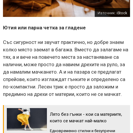
Източник:
iStock
Ютия или парна четка за гладене
Със сигурност ни звучат практично, но добре знаем
колко място заемат в багажа. Вместо да залагаме на
тях, а и вече на повечето места за настаняване са
налични, може просто да навием дрехите на руло, за
да намалим мачкането. А и на пазара се предлагат
спрейове, които изглаждат гънките и определено са
по-компактни. Лесен трик е просто да заложим и
предимно на дрехи от материи, които не се мачкат.
Лято без гънки - кои са материите,
които се мачкат най-малко
Едновременно стилни и безупречни