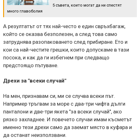
5 съвета, които могат да ни спестят
много главоболия
А резултатът от тях най-често е един свръхбагаж,
който се оказва безполезен, а след това само
затруднява разопаковането след прибиране. Ето и
кои са най-честите грешки, които допускаме в тази
посока, и как да ги избегнем при следващо
предстоящо пътуване.
Дрехи за "всеки случай"
На мен, признавам си, ми се случва всеки път.
Например тръгвам за море с два-три чифта дълги
панталони и две-три якета "за всеки случай", ако
рязко захладнее. И повечето случаи имам късметът
именно тези дрехи само да заемат място в куфара и
да останат неизползвани.