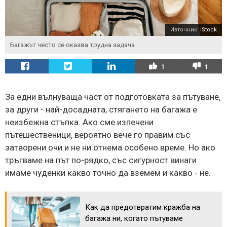
Източник:
iStock
Багажът често се оказва трудна задача
1
1
За едни вълнуваща част от подготовката за пътуване,
за други - най-досадната, стягането на багажа е
неизбежна стъпка. Ако сме изпечени
пътешественици, вероятно вече го правим със
затворени очи и не ни отнема особено време. Но ако
тръгваме на път по-рядко, със сигурност винаги
имаме чуденки какво точно да вземем и какво - не.
Как да предотвратим кражба на
багажа ни, когато пътуваме