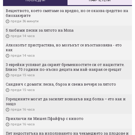
Веществото, което смятаме за вредно, но се оказва средство на
биохакерите
преди 36 минути
5 любими песни за лятото на Mona
преди 14 часа
Алкохолът пристрастява, но мозъкът се възстановява - ето
как
преди 14 часа
3 еврейки успяват да скрият бременностите си от нацистите.
Близо 70 години по-късно децата им най-накрая се срещат
преди 15 часа
Сандвич с домати: лесна, бърза и свежа вечеря за лятото
преди 15 часа
Горещините могат да засилят всякакъв вид болка – ето как и
защо
преди 16 часа
Приключи ли Мишел Пфайфър с киното
преди 16 часа
Пет недостатъка на използването на чекмеджето за плодове и