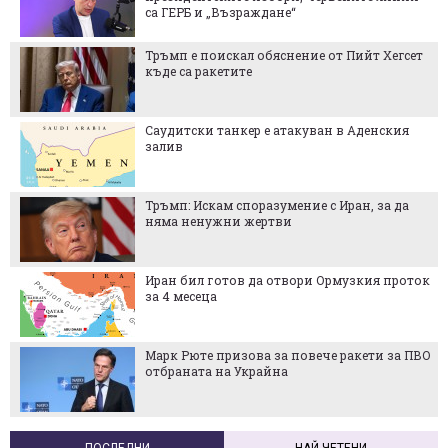
са ГЕРБ и „Възраждане“
Тръмп е поискал обяснение от Пийт Хегсет
къде са ракетите
Саудитски танкер е атакуван в Аденския
залив
Тръмп: Искам споразумение с Иран, за да
няма ненужни жертви
Иран бил готов да отвори Ормузкия проток
за 4 месеца
Марк Рюте призова за повече ракети за ПВО
отбраната на Украйна
ПОСЛЕДНИ
НАЙ-ЧЕТЕНИ