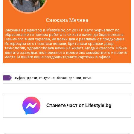
Снежана Мечева
Снежана е редактор в lifestyle.bg от 2017 г. Като журналист по
образование тя приема работата си като начин да бъде полезна.
Най-много в нея харесва, че всеки ден е различен от предходния.
Интересува се от светски новини, британски кралски двор,
технологии, здравословен начин на живот, мода и красота. Обича
дългите разходки, пълноценното време със семейството и новите
места. И винаги пише поздравителните картички в офиса.
куфар
,
дрехи
,
пътуване
,
багаж
,
грешки
,
ютия
Станете част от Lifestyle.bg