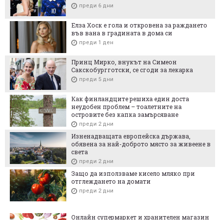
преди 6 дни
Елза Хоск е гола и откровена за раждането
във вана в градината в дома си
преди 1 ден
Принц Мирко, внукът на Симеон
Сакскобургготски, се сгоди за лекарка
преди 5 дни
Как финландците решиха един доста
неудобен проблем – тоалетните на
островите без капка замърсяване
преди 2 дни
Изненадващата европейска държава,
обявена за най-доброто място за живеене в
света
преди 2 дни
Защо да използваме кисело мляко при
отглеждането на домати
преди 2 дни
Онлайн супермаркет и хранителен магазин