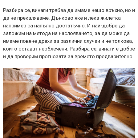
Разбира се, винаги трябва да имаме нещо връхно, но и
да не прекаляваме. Дънково яке и лека жилетка
например са напълно достатъчно. И най-добре да
заложим на метода на наслояването, за да може да
имаме повече дрехи за различни случаи и не толкова,
които остават необлечени. Разбира се, винаги е добре
и да проверим прогнозата за времето предварително.