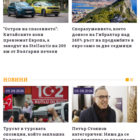
"Остров на спасението":
Споразумението, което
Китайските коли
донесе на Гибралтар над
превземат Европа, а
240% ръст на продажбите в
заводът на Stellantis на 200
евро само за две седмици
км от България печели
НОВИНИ
05.08.2026
05.08.2026
Трусът в турската
Петър Стоянов
опозиция, който заплашва
категоричен: Няма да се
Ердоган
кандидатира за президент