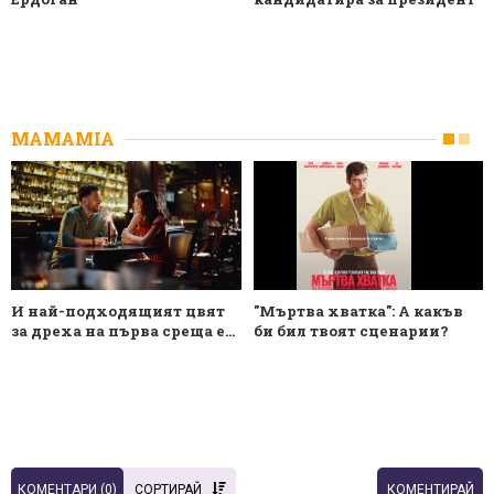
MAMAMIA
И най-подходящият цвят
"Мъртва хватка": А какъв
за дреха на първа среща е...
би бил твоят сценарии?
КОМЕНТАРИ (
0
)
СОРТИРАЙ
КОМЕНТИРАЙ