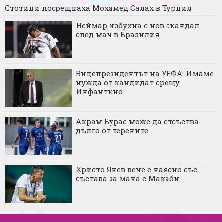
Стотици посрещнаха Мохамед Салах в Турция
Неймар избухна с нов скандал
след мач в Бразилия
Вицепрезидентът на УЕФА: Имаме
нужда от кандидат срещу
Инфантино
Акрам Бурас може да отсъства
дълго от терените
Христо Янев вече е наясно със
състава за мача с Макаби