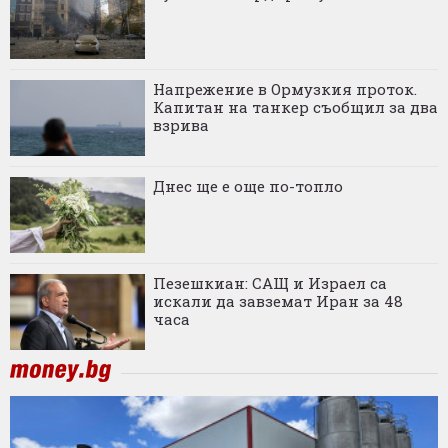
Напрежение в Ормузкия проток.
Капитан на танкер съобщил за два
взрива
Днес ще е още по-топло
Пезешкиан: САЩ и Израел са
искали да завземат Иран за 48
часа