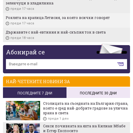
зеленчуци в хладилника
преди 17 часа
Роклята на кралица Летисия, за която всички говорят
преди 17 часа
Държавите с най-евтиния и най-скъпия ток в света
преди 18 часа
Абонирай се
НАЙ-ЧЕТЕНИТЕ НОВИНИ ЗА
ПОСЛЕДНИТЕ 7 ДНИ
ПОСЛЕДНИТЕ 30 ДНИ
Столицата на съседната на България страна,
която е сред най-добрите градове за улична
храна в света
преди 1 ден
Секси почивката на яхта на Килиан Мбабе
и Естер Експосито