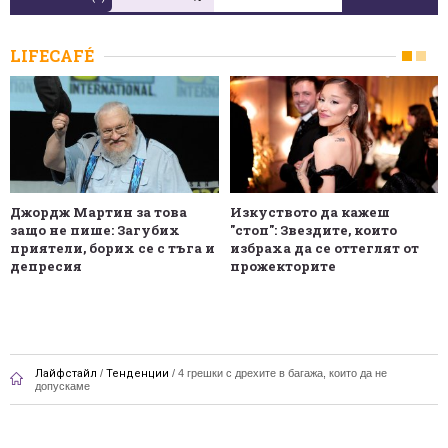
LIFECAFÉ
Джордж Мартин за това
Изкуството да кажеш
защо не пише: Загубих
"стоп": Звездите, които
приятели, борих се с тъга и
избраха да се оттеглят от
депресия
прожекторите
Лайфстайл
/
Тенденции
/
4 грешки с дрехите в багажа, които да не
допускаме