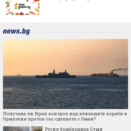
Получава ли Иран контрол над влизащите кораби в
Ормузкия проток със сделката с Оман?
Русия бомбардира Суми