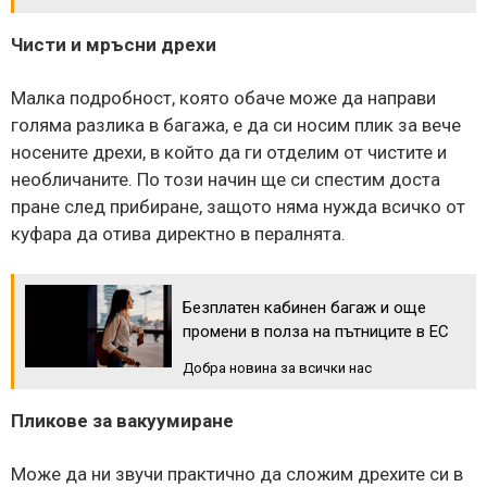
Чисти и мръсни дрехи
Малка подробност, която обаче може да направи
голяма разлика в багажа, е да си носим плик за вече
носените дрехи, в който да ги отделим от чистите и
необличаните. По този начин ще си спестим доста
пране след прибиране, защото няма нужда всичко от
куфара да отива директно в пералнята.
Безплатен кабинен багаж и още
промени в полза на пътниците в ЕС
Добра новина за всички нас
Пликове за вакуумиране
Може да ни звучи практично да сложим дрехите си в