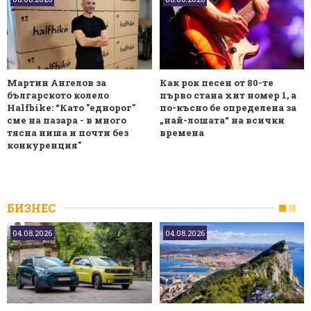
Мартин Ангелов за
Как рок песен от 80-те
българското колело
първо стана хит номер 1, а
Halfbike: “Като "еднорог"
по-късно бе определена за
сме на пазара - в много
„най-лошата“ на всички
тясна ниша и почти без
времена
конкуренция"
БИЗНЕС
04.08.2026
04.08.2026