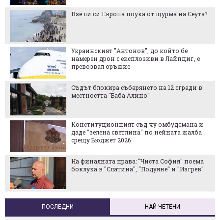
Взе ли си Европа поука от щурма на Сеута?
Украинският "Антонов", до който бе
намерен дрон с експлозиви в Лайпциг, е
превозвал оръжие
Съдът блокира събарянето на 12 сгради в
местността "Баба Алино"
Конституционният съд чу омбудсмана и
даде "зелена светлина" по нейната жалба
срещу Бюджет 2026
На финалната права: "Чиста София" поема
боклука в "Слатина", "Подуяне" и "Изгрев"
ПОСЛЕДНИ
НАЙ-ЧЕТЕНИ