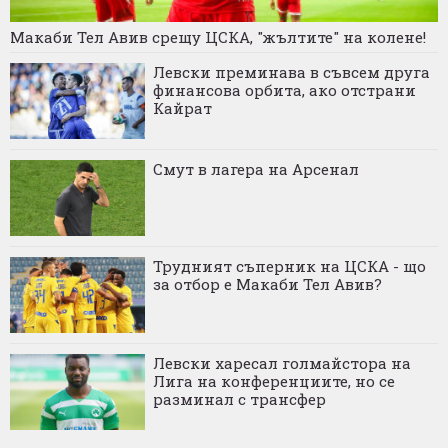
Макаби Тел Авив срещу ЦСКА, "жълтите" на колене!
Левски преминава в съвсем друга
финансова орбита, ако отстрани
Кайрат
Смут в лагера на Арсенал
Трудният съперник на ЦСКА - що
за отбор е Макаби Тел Авив?
Левски харесал голмайстора на
Лига на конференциите, но се
разминал с трансфер