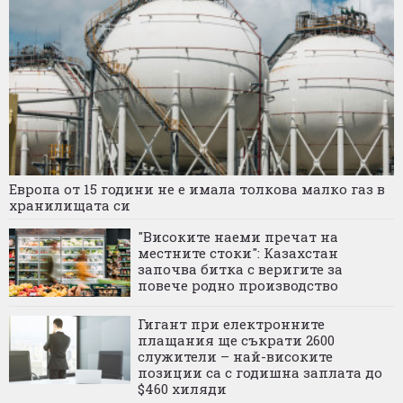
Европа от 15 години не е имала толкова малко газ в
хранилищата си
"Високите наеми пречат на
местните стоки": Казахстан
започва битка с веригите за
повече родно производство
Гигант при електронните
плащания ще съкрати 2600
служители – най-високите
позиции са с годишна заплата до
$460 хиляди