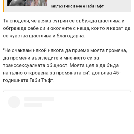
Тайлър Рекс вече е Габи Тъфт
Тя споделя, че всяка сутрин се събужда щастлива и
обгражда себе си и околните с неща, които я карат да
се чувства щастлива и благодарна.
"Не очаквам някой някога да приеме моята промяна,
да промени възгледите и мнението си за
транссексуалната общност. Моята цел е да бъда
напълно откровена за промяната си", допълва 45-
годишната Габи Тъфт.