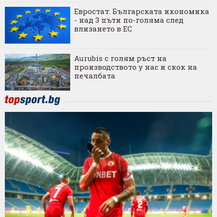
Евростат: Българската икономика
- над 3 пъти по-голяма след
влизането в ЕС
Aurubis с голям ръст на
производството у нас и скок на
печалбата