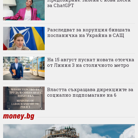
за ChatGPT
Разследват за корупция бившата
посланичка на Украйна в САЩ
На 15 август пускат новата отсечка
от Линия 3 на столичното метро
Властта съкращава дирекциите за
социално подпомагане на 6