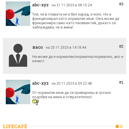
abc-xyz
#3
на 21.11.2023 в 08:15:24
Той, че в главата не е бил наред, е ясно. Но е
функционирал като нормален мъж. Сега може да
функционира само като пасивен гeй, докато се
заблуждава, че е жена!
насо
#2
на 20.11.2023 в 14:18:44
Не може да е нормален/нормална/нормално, ако е
кечист.
abc-xyz
#1
на 20.11.2023 в 09:22:48
От нормален мъж да се превърнеш в грозно
LIFECAFÉ