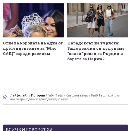
Отнеха короната на една от
Парадоксът на туриста:
претендентките за "Мис
Защо всички си купуваме
САЩ" заради расизъм
"онази" рокля за Гърция и
барета за Париж?
Лайфстайл
/
Истории
/
Габи Тъфт - бившият кечист Гейб Тъфт, който от
почти три години е трансджендър жена
ВСИЧКИ ГОВОРЯТ ЗА...