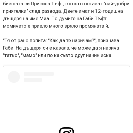
бившата си Присила Тъфт, с която остават "най-добри
приятелки" след развода. Двете имат и 12-годишна
дъщеря на име Миа. По думите на Габи Тъфт
момичето е приело много зряло промяната ѝ.
"Тя от рано попита: "Как да те наричам?", признава
Габи. На дъщеря си е казала, че може да я нарича
"татко", "мамо" или по какъвто друг начин иска.