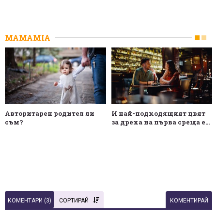
MAMAMIA
Авторитарен родител ли
И най-подходящият цвят
съм?
за дреха на първа среща е...
КОМЕНТАРИ (
3
)
СОРТИРАЙ
КОМЕНТИРАЙ