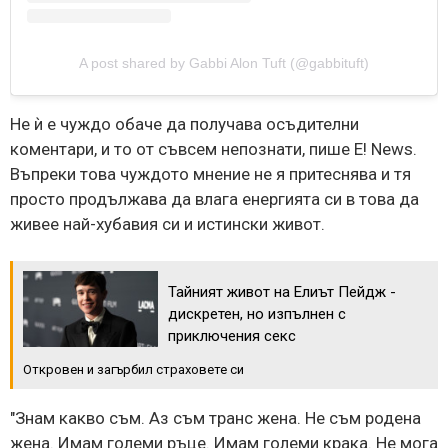
A post shared by Gabbi Alon Tuft (@gabbituft)
Не ѝ е чуждо обаче да получава осъдителни
коментари, и то от съвсем непознати, пише E! News.
Въпреки това чуждото мнение не я притеснява и тя
просто продължава да влага енергията си в това да
живее най-хубавия си и истински живот.
Тайният живот на Елиът Пейдж -
дискретен, но изпълнен с
приключения секс
Откровен и загърбил страховете си
"Знам какво съм. Аз съм транс жена. Не съм родена
жена. Имам големи ръце. Имам големи крака. Не мога