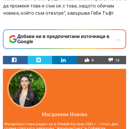
да променя това и съм ок с това, защото обичам
човека, който съм отвътре", завършва Габи Тъфт.
Добави ни в предпочитани източници в
→
Google
9
13
Магдалена Нонова
Магдалена става редактор в lifestyle.bg през 2022 г. - точно две
години след като завършва "Журналистика" в Софийски