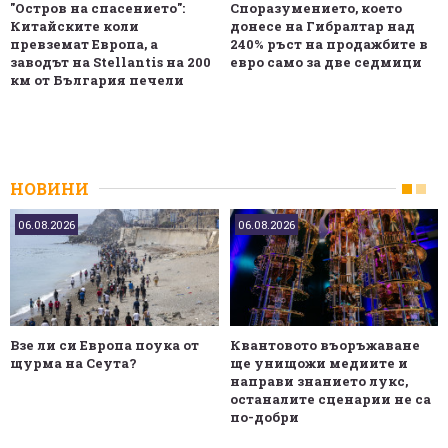
"Остров на спасението":
Споразумението, което
Китайските коли
донесе на Гибралтар над
превземат Европа, а
240% ръст на продажбите в
заводът на Stellantis на 200
евро само за две седмици
км от България печели
НОВИНИ
06.08.2026
06.08.2026
Взе ли си Европа поука от
Квантовото въоръжаване
щурма на Сеута?
ще унищожи медиите и
направи знанието лукс,
останалите сценарии не са
по-добри