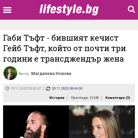
Габи Тъфт - бившият кечист
Гейб Тъфт, който от почти три
години е трансджендър жена
Магдалена Нонова
Автор:
19.11.2023 09:00:07
20.11.2023 08:44:00
Истории
Прегледи: 21245
Коментари (
3
)