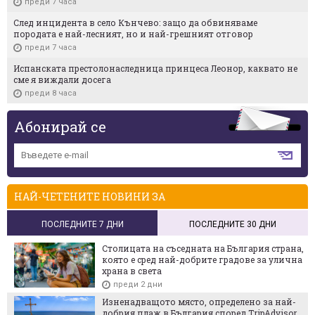
преди 7 часа
След инцидента в село Кънчево: защо да обвиняваме
породата е най-лесният, но и най-грешният отговор
преди 7 часа
Испанската престолонаследница принцеса Леонор, каквато не
сме я виждали досега
преди 8 часа
Абонирай се
НАЙ-ЧЕТЕНИТЕ НОВИНИ ЗА
ПОСЛЕДНИТЕ 7 ДНИ
ПОСЛЕДНИТЕ 30 ДНИ
Столицата на съседната на България страна,
която е сред най-добрите градове за улична
храна в света
преди 2 дни
Изненадващото място, определено за най-
добрия плаж в България според TripAdvisor