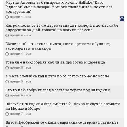
Мартин Ангелов за българското колело Halfbike: “Като
"еднорог" сме на пазара - в много тясна ниша и почти без
конкуренция"
преди 4 часа
Как рок песен от 80-те първо стана хит номер 1, а по-късно бе
определена за „най-лошата“ на всички времена
преди 4 часа
"Желирано" лято: тенденцията, която превзема обувките,
аксесоарите и маникюра
преди 4 часа
Това ли е най-добрият начин да приготвим царевица
преди 5 часа
4 места с лечебна кал и луга по българското Черноморие
преди 5 часа
Ето го най-добрият град в света за хората под 30 години
преди 6 часа
Повече от 60 години след смъртта ѝ - какво се случва с къщата
на Мерилин Монро
преди 7 часа
Днес е Преображение: с какви вярвания се свързва празникът