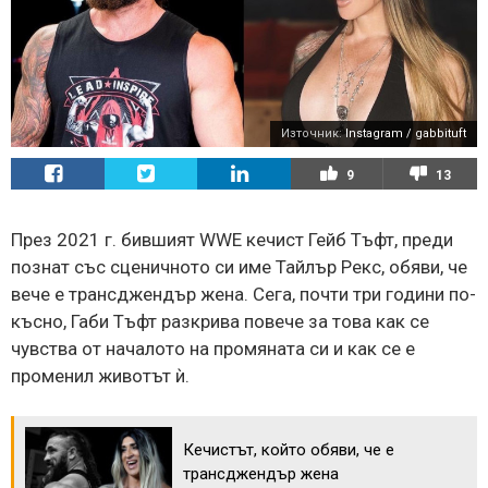
Източник:
Instagram / gabbituft
9
13
През 2021 г. бившият WWE кечист Гейб Тъфт, преди
познат със сценичното си име Тайлър Рекс, обяви, че
вече е трансджендър жена. Сега, почти три години по-
късно, Габи Тъфт разкрива повече за това как се
чувства от началото на промяната си и как се е
променил животът ѝ.
Кечистът, който обяви, че е
трансджендър жена