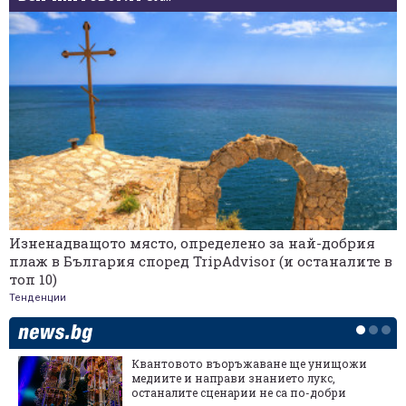
Изненадващото място, определено за най-добрия
плаж в България според TripAdvisor (и останалите в
топ 10)
Тенденции
Квантовото въоръжаване ще унищожи
медиите и направи знанието лукс,
останалите сценарии не са по-добри