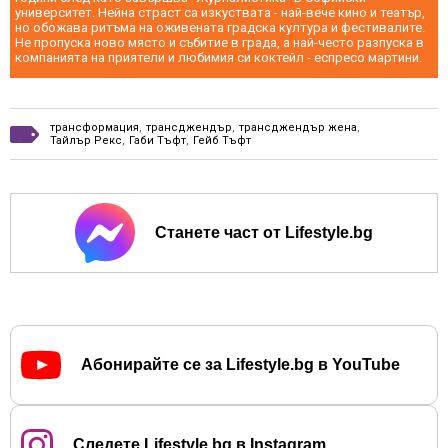
университет. Нейна страст са изкуствата - най-вече кино и театър,
но обожава ритъма на оживената градска култура и фестивалите.
Не пропуска ново място и събитие в града, а най-често разпуска в
компанията на приятели и любимия си коктейл - еспресо мартини.
трансформация
,
трансджендър
,
трансджендър жена
,
Тайлър Рекс
,
Габи Тъфт
,
Гейб Тъфт
Станете част от Lifestyle.bg
Абонирайте се за Lifestyle.bg в YouTube
Следете Lifestyle.bg в Instagram