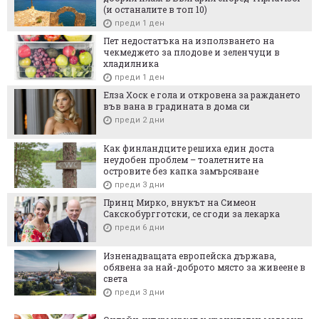
(и останалите в топ 10)
преди 1 ден
Пет недостатъка на използването на
чекмеджето за плодове и зеленчуци в
хладилника
преди 1 ден
Елза Хоск е гола и откровена за раждането
във вана в градината в дома си
преди 2 дни
Как финландците решиха един доста
неудобен проблем – тоалетните на
островите без капка замърсяване
преди 3 дни
Принц Мирко, внукът на Симеон
Сакскобургготски, се сгоди за лекарка
преди 6 дни
Изненадващата европейска държава,
обявена за най-доброто място за живеене в
света
преди 3 дни