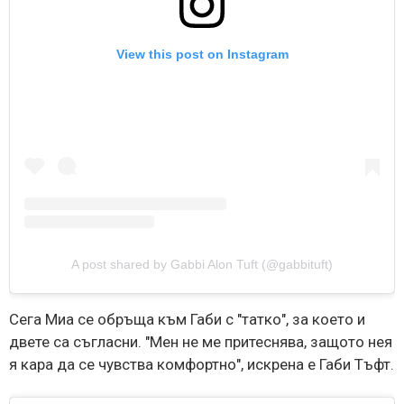
View this post on Instagram
A post shared by Gabbi Alon Tuft (@gabbituft)
Сега Миа се обръща към Габи с "татко", за което и
двете са съгласни. "Мен не ме притеснява, защото нея
я кара да се чувства комфортно", искрена е Габи Тъфт.