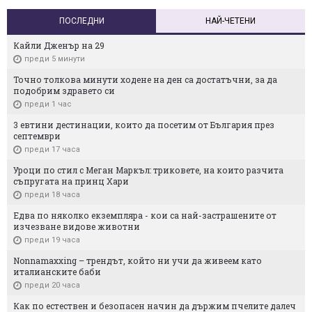
ПОСЛЕДНИ
НАЙ-ЧЕТЕНИ
Кайли Дженър на 29
преди 5 минути
Точно толкова минути ходене на ден са достатъчни, за да
подобрим здравето си
преди 1 час
3 евтини дестинации, които да посетим от България през
септември
преди 17 часа
Уроци по стил с Меган Маркъл: триковете, на които разчита
съпругата на принц Хари
преди 18 часа
Едва по няколко екземпляра - кои са най-застрашените от
изчезване видове животни
преди 19 часа
Nonnamaxxing – трендът, който ни учи да живеем като
италианските баби
преди 20 часа
Как по естествен и безопасен начин да държим пчелите далеч