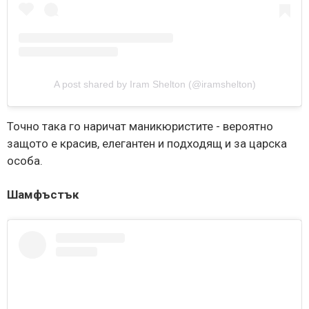
A post shared by Iram Shelton (@iramshelton)
Точно така го наричат маникюристите - вероятно
защото е красив, елегантен и подходящ и за царска
особа.
Шамфъстък