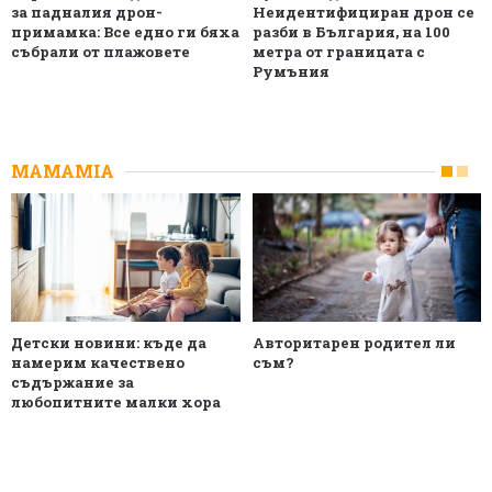
за падналия дрон-
Неидентифициран дрон се
примамка: Все едно ги бяха
разби в България, на 100
събрали от плажовете
метра от границата с
Румъния
MAMAMIA
Детски новини: къде да
Авторитарен родител ли
намерим качествено
съм?
съдържание за
любопитните малки хора