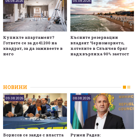
06.08.2026
05.08.2026
Купихте апартамент?
Късните резервации
Гответе се за до €1200 на
владеят Черноморието,
квадрат, за да заживеете в
хотелите в Слънчев бряг
него
надхвърлиха 90% заетост
НОВИНИ
09.08.2026
08.08.2026
Борисов се заяде с властта
Румен Радев: