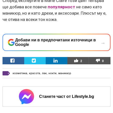
Според експертите в Marie Claire този цвят тепърва
ще добива все повече
популярност
не само като
маникюр, но и като дрехи, и аксесоари. Плюсът му е,
че отива на всеки тон кожа.
Добави ни в предпочитани източници в
→
Google
2
0
козметика
,
красота
,
лак
,
нокти
,
маникюр
Станете част от Lifestyle.bg