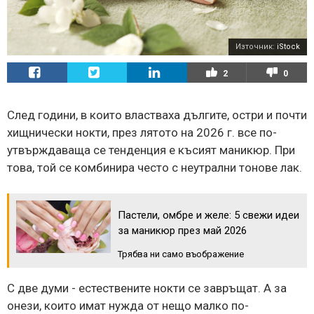
Източник:
iStock
2
0
След години, в които властваха дългите, остри и почти
хищнически нокти, през лятото на 2026 г. все по-
утвърждаваща се тенденция е късият маникюр. При
това, той се комбинира често с неутрални тонове лак.
Пастели, омбре и желе: 5 свежи идеи
за маникюр през май 2026
Трябва ни само въображение
С две думи - естествените нокти се завръщат. А за
онези, които имат нужда от нещо малко по-