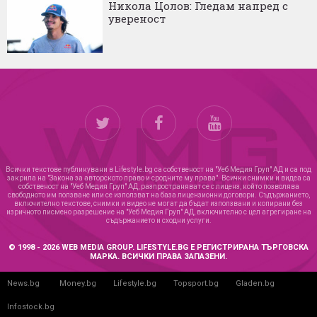
Никола Цолов: Гледам напред с
увереност
Всички текстове публикувани в Lifestyle.bg са собственост на "Уеб Медия Груп" АД и са под
закрила на "Закона за авторското право и сродните му права". Всички снимки и видеа са
собственост на "Уеб Медия Груп" АД, разпространяват се с лиценз, който позволява
свободното им ползване или се използват на база лицензионни договори. Съдържанието,
включително текстове, снимки и видео не могат да бъдат използвани и копирани без
изричното писмено разрешение на "Уеб Медия Груп" АД, включително с цел агрегиране на
съдържанието и сходни услуги.
© 1998 - 2026 WEB MEDIA GROUP. LIFESTYLE.BG Е РЕГИСТРИРАНА ТЪРГОВСКА
МАРКА. ВСИЧКИ ПРАВА ЗАПАЗЕНИ.
News.bg
Money.bg
Lifestyle.bg
Topsport.bg
Gladen.bg
Infostock.bg