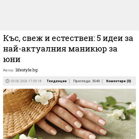
Къс, свеж и естествен: 5 идеи за
най-актуалния маникюр за
юни
lifestyle.bg
Автор:
03.06.2026 17:00:18
Тенденции
Прегледи: 3540
Коментари (
0
)