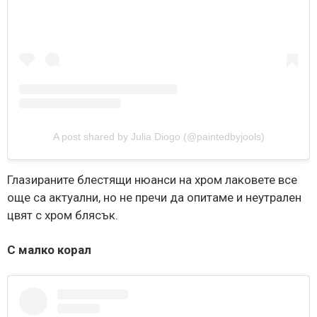
A post shared by Julia Diogo (@paintedbyjools)
Глазираните блестящи нюанси на хром лаковете все
още са актуални, но не пречи да опитаме и неутрален
цвят с хром блясък.
С малко корал