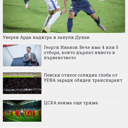
Уверен Арда надигра и занули Дунав
Георги Иванов: Вече има 4 или 5
отбора, които дърпат нивото в
първенството
Левски отнесе солидна глоба от
УЕФА заради обиден транспарант
ЦСКА взима още трима