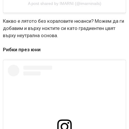
A post shared by IMARNI (@imarninails)
Какво е лятото без кораловите нюанси? Можем да ги
добавим и върху ноктите си като градиентен цвят
върху неутрална основа.
Рибки през юни