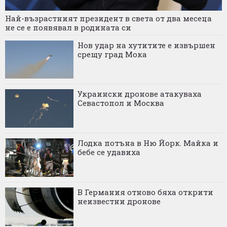
Най-възрастният президент в света от два месеца
не се е появявал в родината си
Нов удар на хутитите е извършен
срещу град Мока
Украински дронове атакуваха
Севастопол и Москва
Лодка потъна в Ню Йорк. Майка и
бебе се удавиха
В Германия отново бяха открити
неизвестни дронове