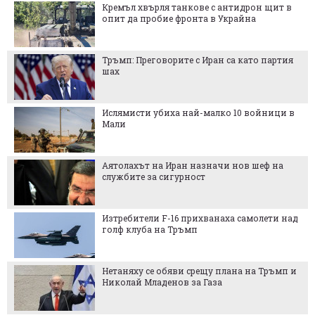
Кремъл хвърля танкове с антидрон щит в
опит да пробие фронта в Украйна
Тръмп: Преговорите с Иран са като партия
шах
Ислямисти убиха най-малко 10 войници в
Мали
Аятолахът на Иран назначи нов шеф на
службите за сигурност
Изтребители F-16 прихванаха самолети над
голф клуба на Тръмп
Нетаняху се обяви срещу плана на Тръмп и
Николай Младенов за Газа