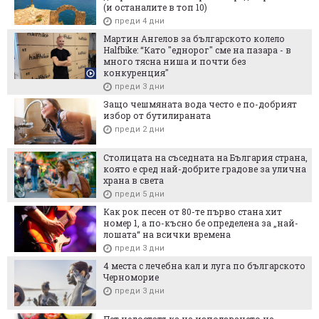
(и останалите в топ 10)
преди 4 дни
Мартин Ангелов за българското колело
Halfbike: “Като "еднорог" сме на пазара - в
много тясна ниша и почти без
конкуренция"
преди 3 дни
Защо чешмяната вода често е по-добрият
избор от бутилираната
преди 2 дни
Столицата на съседната на България страна,
която е сред най-добрите градове за улична
храна в света
преди 5 дни
Как рок песен от 80-те първо стана хит
номер 1, а по-късно бе определена за „най-
лошата“ на всички времена
преди 3 дни
4 места с лечебна кал и луга по българското
Черноморие
преди 3 дни
Пет недостатъка на използването на