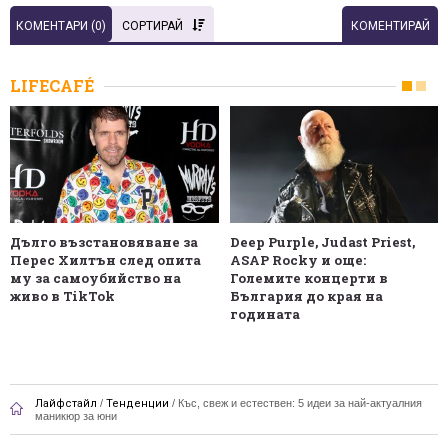
КОМЕНТАРИ (
0
)
СОРТИРАЙ
КОМЕНТИРАЙ
LIFECAFÉ
Дълго възстановяване за
Deep Purple, Judast Priest,
Перес Хилтън след опита
ASAP Rocky и още:
му за самоубийство на
Големите концерти в
живо в TikTok
България до края на
годината
Лайфстайл
/
Тенденции
/
Къс, свеж и естествен: 5 идеи за най-актуалния
маникюр за юни