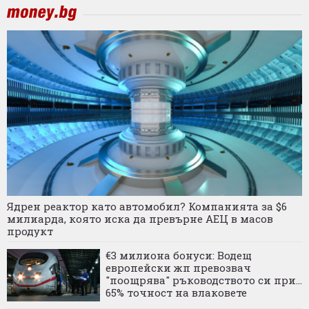
Ядрен реактор като автомобил? Компанията за $6
милиарда, която иска да превърне АЕЦ в масов
продукт
€3 милиона бонуси: Водещ
европейски жп превозвач
"поощрява" ръководството си при...
65% точност на влаковете