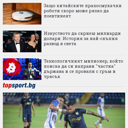
Защо китайските прахосмукачки
роботи скоро може рязко да
поевтинеят
Изкуството да скриеш милиарди
долари: История за най-скъпия
развод в света
Технологичният милионер, който
поиска да си направи "частна"
държава и се провали с гръм и
трясък