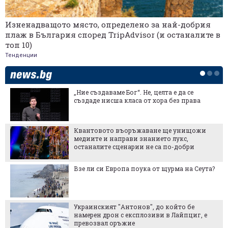
Изненадващото място, определено за най-добрия
плаж в България според TripAdvisor (и останалите в
топ 10)
Тенденции
„Ние създаваме Бог“. Не, целта е да се
създаде нисша класа от хора без права
Квантовото въоръжаване ще унищожи
медиите и направи знанието лукс,
останалите сценарии не са по-добри
Взе ли си Европа поука от щурма на Сеута?
Украинският "Антонов", до който бе
намерен дрон с експлозиви в Лайпциг, е
превозвал оръжие