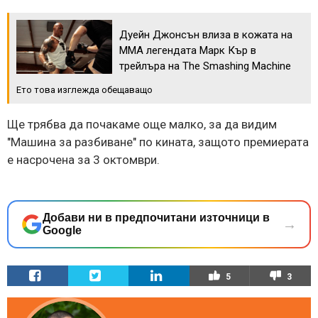
Дуейн Джонсън влиза в кожата на
ММА легендата Марк Кър в
трейлъра на The Smashing Machine
Ето това изглежда обещаващо
Ще трябва да почакаме още малко, за да видим
"Машина за разбиване" по кината, защото премиерата
е насрочена за 3 октомври.
Добави ни в предпочитани източници в
→
Google
5
3