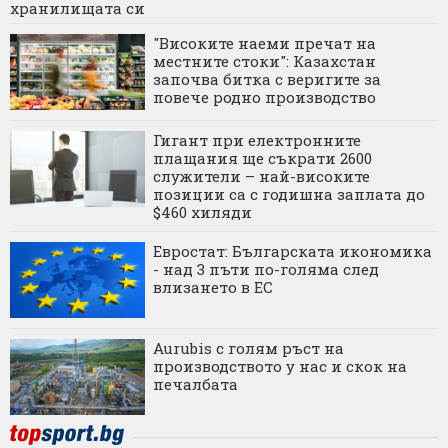
хранилищата си
"Високите наеми пречат на
местните стоки": Казахстан
започва битка с веригите за
повече родно производство
Гигант при електронните
плащания ще съкрати 2600
служители – най-високите
позиции са с годишна заплата до
$460 хиляди
Евростат: Българската икономика
- над 3 пъти по-голяма след
влизането в ЕС
Aurubis с голям ръст на
производството у нас и скок на
печалбата