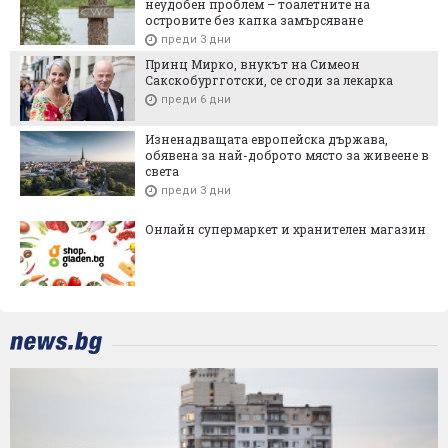
неудобен проблем – тоалетните на
островите без капка замърсяване
преди 3 дни
Принц Мирко, внукът на Симеон
Сакскобургготски, се сгоди за лекарка
преди 6 дни
Изненадващата европейска държава,
обявена за най-доброто място за живеене в
света
преди 3 дни
Онлайн супермаркет и хранителен магазин