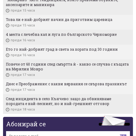
аксесоарите и маникюра
преди 15 часа
Това ли е най-добрият начин да приготвим царевица
преди 15 часа
4 места с лечебна кал и луга по българското Черноморие
преди 16 часа
Ето го най-добрият град в света за хората под 30 години
преди 16 часа
Повече от 60 години след смъртта ѝ - какво се случва с къщата
на Мерилин Монро
преди 17 часа
Днес е Преображение: с какви вярвания се свързва празникът
преди 17 часа
След инцидента в село Кънчево: защо да обвиняваме
породата е най-лесният, но и най-грешният отговор
преди 18 часа
Абонирай се