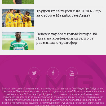
Трудният съперник на ЦСКА - що
за отбор е Макаби Тел Авив?
Левски харесал голмайстора на
Лига на конференциите, но се
разминал с трансфер
Всички текстове публикувани в Lifestyle.bg са собственост на "Уеб Медия Груп" АД и са под
закрила на "Закона за авторското право и сродните му права". Всички снимки и видеа са
собственост на "Уеб Медия Груп" АД, разпространяват се с лиценз, който позволява
свободното им ползване или се използват на база лицензионни договори. Съдържанието,
включително текстове, снимки и видео не могат да бъдат използвани и копирани без
изричното писмено разрешение на "Уеб Медия Груп" АД, включително с цел агрегиране на
съдържанието и сходни услуги.