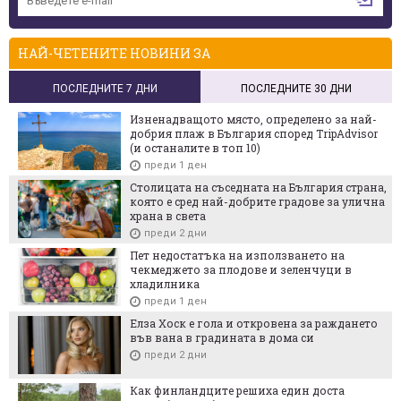
НАЙ-ЧЕТЕНИТЕ НОВИНИ ЗА
ПОСЛЕДНИТЕ 7 ДНИ
ПОСЛЕДНИТЕ 30 ДНИ
Изненадващото място, определено за най-
добрия плаж в България според TripAdvisor
(и останалите в топ 10)
преди 1 ден
Столицата на съседната на България страна,
която е сред най-добрите градове за улична
храна в света
преди 2 дни
Пет недостатъка на използването на
чекмеджето за плодове и зеленчуци в
хладилника
преди 1 ден
Елза Хоск е гола и откровена за раждането
във вана в градината в дома си
преди 2 дни
Как финландците решиха един доста