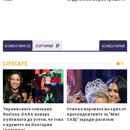
КОМЕНТАРИ (
0
)
СОРТИРАЙ
КОМЕНТИРАЙ
LIFECAFÉ
Украинската сензация
Отнеха короната на една от
Ruslana: DARA накара
претендентките за "Мис
публиката да усети, че това
САЩ" заради расизъм
е времето на България
(интервю)