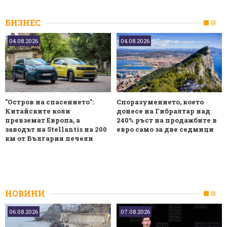
БИЗНЕС
04.08.2026
04.08.2026
"Остров на спасението":
Споразумението, което
Китайските коли
донесе на Гибралтар над
превземат Европа, а
240% ръст на продажбите в
заводът на Stellantis на 200
евро само за две седмици
км от България печели
НОВИНИ
06.08.2026
07.08.2026