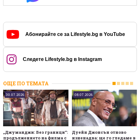
Абонирайте се за Lifestyle.bg в YouTube
Следете Lifestyle.bg в Instagram
ОЩЕ ПО ТЕМАТА
30.07.2026
08.07.2026
„Джуманджи: Без граници“:
Дуейн Джонсън отново
продължението на филма с
изненадва: ще го гледаме в