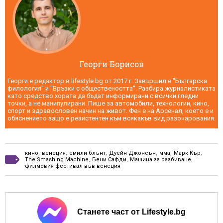
Георги Борисов
Георги е редактор в lifestyle.bg от 2017 г. Завършил е "Българска
филология" и "Връзки с обществеността". Разбира журналистиката
като средство хората да бъдат информирани с всички гледни
точки, а не манипулирани. Пише за автомобили, технологии, кино,
спорт и здравословен начин на живот. Фен е на Арсенал, което е и
обяснението защо е резистентен към всякакъв вид разочарования.
кино
,
венеция
,
емили блънт
,
Дуейн Джонсън
,
мма
,
Марк Кър
,
The Smashing Machine
,
Бени Сафди
,
Машина за разбиване
,
филмовия фестивал във венеция
Станете част от Lifestyle.bg