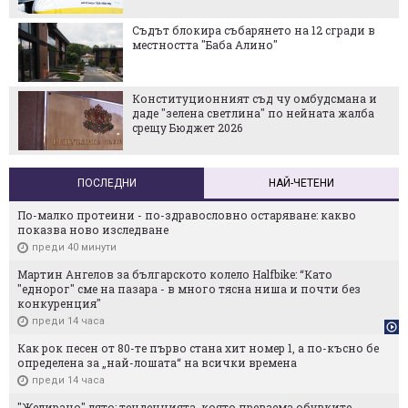
Съдът блокира събарянето на 12 сгради в
местността "Баба Алино"
Конституционният съд чу омбудсмана и
даде "зелена светлина" по нейната жалба
срещу Бюджет 2026
ПОСЛЕДНИ
НАЙ-ЧЕТЕНИ
По-малко протеини - по-здравословно остаряване: какво
показва ново изследване
преди 40 минути
Мартин Ангелов за българското колело Halfbike: “Като
"еднорог" сме на пазара - в много тясна ниша и почти без
конкуренция"
преди 14 часа
Как рок песен от 80-те първо стана хит номер 1, а по-късно бе
определена за „най-лошата“ на всички времена
преди 14 часа
"Желирано" лято: тенденцията, която превзема обувките,