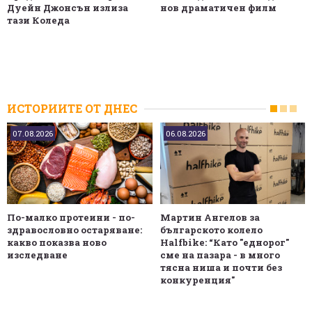
Дуейн Джонсън излиза
нов драматичен филм
тази Коледа
ИСТОРИИТЕ ОТ ДНЕС
07.08.2026
06.08.2026
По-малко протеини - по-
Мартин Ангелов за
здравословно остаряване:
българското колело
какво показва ново
Halfbike: “Като "еднорог"
изследване
сме на пазара - в много
тясна ниша и почти без
конкуренция"