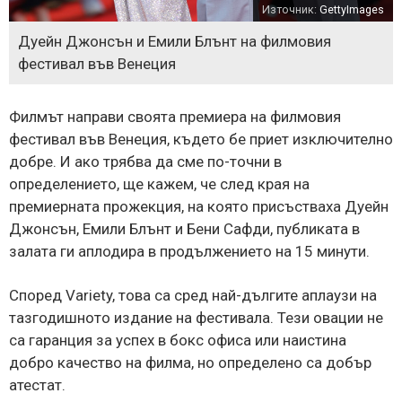
Източник:
GettyImages
Дуейн Джонсън и Емили Блънт на филмовия
фестивал във Венеция
Филмът направи своята премиера на филмовия
фестивал във Венеция, където бе приет изключително
добре. И ако трябва да сме по-точни в
определението, ще кажем, че след края на
премиерната прожекция, на която присъстваха Дуейн
Джонсън, Емили Блънт и Бени Сафди, публиката в
залата ги аплодира в продължението на 15 минути.
Според Variety, това са сред най-дългите аплаузи на
тазгодишното издание на фестивала. Тези овации не
са гаранция за успех в бокс офиса или наистина
добро качество на филма, но определено са добър
атестат.