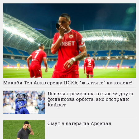
Макаби Тел Авив срещу ЦСКА, "жълтите" на колене!
Левски преминава в съвсем друга
финансова орбита, ако отстрани
Кайрат
Смут в лагера на Арсенал