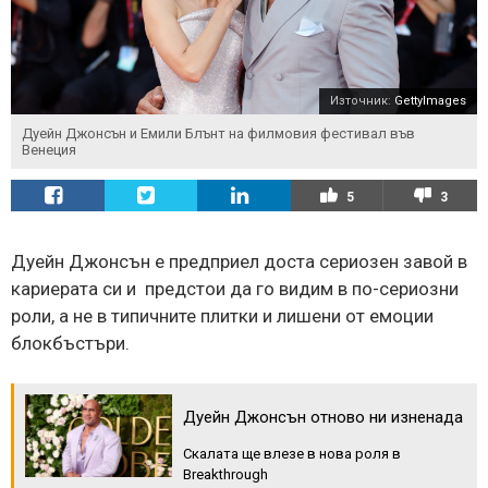
Източник:
GettyImages
Дуейн Джонсън и Емили Блънт на филмовия фестивал във
Венеция
5
3
Дуейн Джонсън е предприел доста сериозен завой в
кариерата си и предстои да го видим в по-сериозни
роли, а не в типичните плитки и лишени от емоции
блокбъстъри.
Дуейн Джонсън отново ни изненада
Скалата ще влезе в нова роля в
Breakthrough