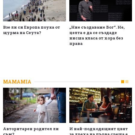
Взе ли си Европа поука от
„Ние създаваме Бог“. Не,
щурма на Сеута?
целта е да се създаде
нисша класа от хора без
права
MAMAMIA
Авторитарен родител ли
И най-подходящият цвят
съм?
за дреха на първа среща е...