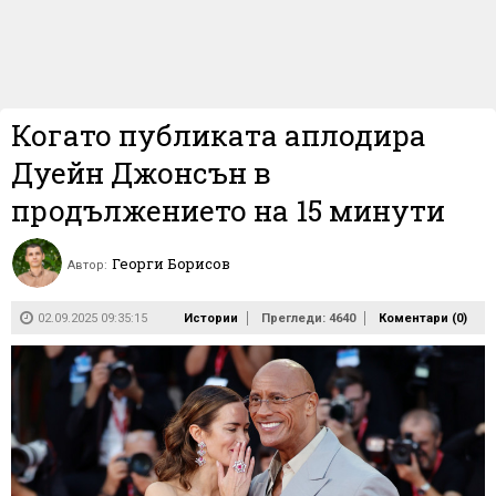
Когато публиката аплодира
Дуейн Джонсън в
продължението на 15 минути
Георги Борисов
Автор:
02.09.2025 09:35:15
Истории
Прегледи: 4640
Коментари (
0
)