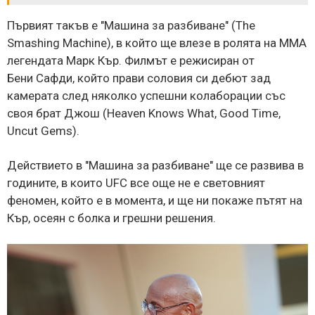
Първият такъв е "Машина за разбиване" (The
Smashing Machine), в който ще влезе в ролята на ММА
легендата Марк Кър. Филмът е режисиран от
Бени Сафди, който прави соловия си дебют зад
камерата след няколко успешни колаборации със
своя брат Джош (Heaven Knows What, Good Time,
Uncut Gems).
Действието в "Машина за разбиване" ще се развива в
годините, в които UFC все още не е световният
феномен, който е в момента, и ще ни покаже пътят на
Кър, осеян с болка и грешни решения.