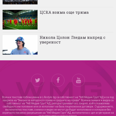
ЦСКА взима още трима
Никола Цолов: Гледам напред с
увереност
Всички текстове публикувани в Lifestyle.bg са собственост на "Уеб Медия Груп" АД и са под
закрила на "Закона за авторското право и сродните му права". Всички снимки и видеа са
собственост на "Уеб Медия Груп" АД, разпространяват се с лиценз, който позволява
свободното им ползване или се използват на база лицензионни договори. Съдържанието,
включително текстове, снимки и видео не могат да бъдат използвани и копирани без
изричното писмено разрешение на "Уеб Медия Груп" АД, включително с цел агрегиране на
съдържанието и сходни услуги.