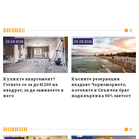
БИЗНЕС
06.08.2026
05.08.2026
Купихте апартамент?
Късните резервации
Гответе се за до €1200 на
владеят Черноморието,
квадрат, за да заживеете в
хотелите в Слънчев бряг
него
надхвърлиха 90% заетост
НОВИНИ