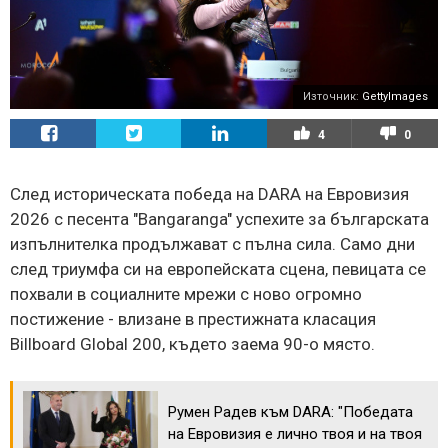
Източник:
GettyImages
4
0
След историческата победа на DARA на Евровизия
2026 с песента "Bangaranga" успехите за българската
изпълнителка продължават с пълна сила. Само дни
след триумфа си на европейската сцена, певицата се
похвали в социалните мрежи с ново огромно
постижение - влизане в престижната класация
Billboard Global 200, където заема 90-о място.
Румен Радев към DARA: "Победата
на Евровизия е лично твоя и на твоя