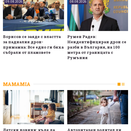
09.08.2026
08.08.2026
Борисов се заяде с властта
Румен Радев:
за падналия дрон-
Неидентифициран дрон се
примамка: Все едно ги бяха
разби в България, на 100
събрали от плажовете
метра от границата с
Румъния
MAMAMIA
Детски новини: къде да
Авторитарен родител ли