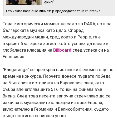
екип"
Ето какво каза още министър-председателят на България
Това е исторически момент не само за DARA, но и за
българската музика като цяло. Според
международни медии, сред които и People, тя е
първият български артист, който успява да влезе в
глобалната класация на
Billboard
след успеха си на
Евровизия.
"Bangaranga" се превърна в истински феномен още по
време на конкурса. Парчето донесе първата победа
на България в историята на Евровизия, след като
събра впечатляващите 516 точки на финала във
Виена. След това песента започна стремглаво да се
изкачва в музикалните класации из цяла Европа,
включително в Германия и Великобритания, където
също постигна сериозен успех.