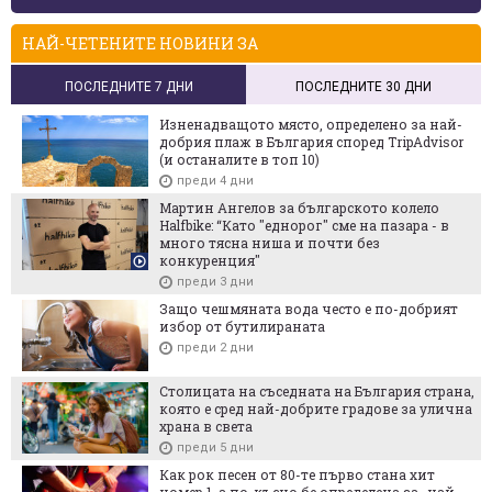
НАЙ-ЧЕТЕНИТЕ НОВИНИ ЗА
ПОСЛЕДНИТЕ 7 ДНИ
ПОСЛЕДНИТЕ 30 ДНИ
Изненадващото място, определено за най-
добрия плаж в България според TripAdvisor
(и останалите в топ 10)
преди 4 дни
Мартин Ангелов за българското колело
Halfbike: “Като "еднорог" сме на пазара - в
много тясна ниша и почти без
конкуренция"
преди 3 дни
Защо чешмяната вода често е по-добрият
избор от бутилираната
преди 2 дни
Столицата на съседната на България страна,
която е сред най-добрите градове за улична
храна в света
преди 5 дни
Как рок песен от 80-те първо стана хит