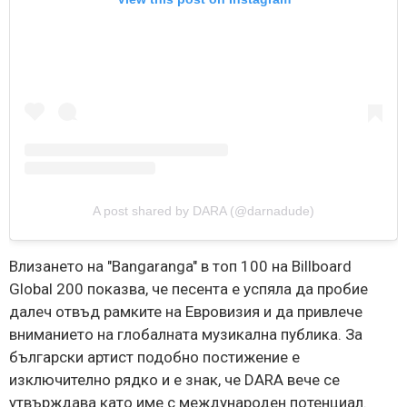
A post shared by DARA (@darnadude)
Влизането на "Bangaranga" в топ 100 на Billboard
Global 200 показва, че песента е успяла да пробие
далеч отвъд рамките на Евровизия и да привлече
вниманието на глобалната музикална публика. За
български артист подобно постижение е
изключително рядко и е знак, че DARA вече се
утвърждава като име с международен потенциал.