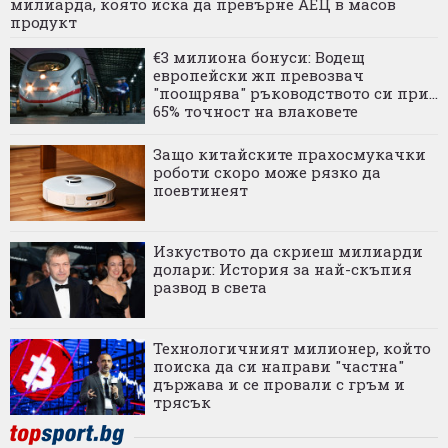
милиарда, която иска да превърне АЕЦ в масов
продукт
€3 милиона бонуси: Водещ
европейски жп превозвач
"поощрява" ръководството си при...
65% точност на влаковете
Защо китайските прахосмукачки
роботи скоро може рязко да
поевтинеят
Изкуството да скриеш милиарди
долари: История за най-скъпия
развод в света
Технологичният милионер, който
поиска да си направи "частна"
държава и се провали с гръм и
трясък