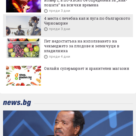
номер 1, а по-късно бе определена за „най-
лошата“ на всички времена
преди 3 дни
4 места с лечебна кал и луга по българското
Черноморие
преди 3 дни
Пет недостатъка на използването на
чекмеджето за плодове и зеленчуци в
хладилника
преди 4 дни
Онлайн супермаркет и хранителен магазин