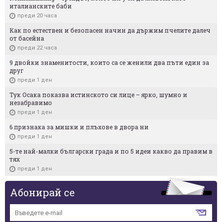
италианските баби
преди 20 часа
Как по естествен и безопасен начин да държим пчелите далеч
от басейна
преди 22 часа
9 двойки знаменитости, които са се женили два пъти един за
друг
преди 1 ден
Тук Осака показва истинското си лице – ярко, шумно и
незабравимо
преди 1 ден
6 признака за мишки и плъхове в двора ни
преди 1 ден
5-те най-малки български градa и по 5 идеи какво да правим в
тях
преди 1 ден
Абонирай се