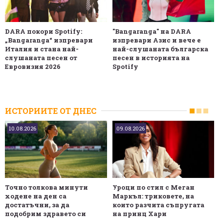
DARA покори Spotify:
"Bangaranga" на DARA
„Bangaranga“ изпревари
изпревари Азис и вече е
Италия и стана най-
най-слушаната българска
слушаната песен от
песен в историята на
Евровизия 2026
Spotify
ИСТОРИИТЕ ОТ ДНЕС
10.08.2026
09.08.2026
Точно толкова минути
Уроци по стил с Меган
ходене на ден са
Маркъл: триковете, на
достатъчни, за да
които разчита съпругата
подобрим здравето си
на принц Хари