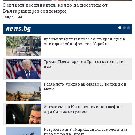
3 евтини дестинации, които да посетим от
България през септември
Тенденции
Кремъл хвърля танкове с антидрон щит в
опит да пробие фронта в Украйна
Тръмп: Преговорите с Иран са като партия
шах
Ислямисти убиха най-малко 10 войници в
Мали
Аятолахът на Иран назначи нов шеф на
службите за сигурност
Изтребители F-16 прихванаха самолети над
голф клуба на Тръмп