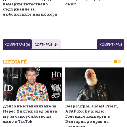
намерим качествено
съм?
съдържание за
любопитните малки хора
КОМЕНТАРИ (
0
)
СОРТИРАЙ
КОМЕНТИРАЙ
LIFECAFÉ
Дълго възстановяване за
Deep Purple, Judast Priest,
Перес Хилтън след опита
ASAP Rocky и още:
му за самоубийство на
Големите концерти в
живо в TikTok
България до края на
годината