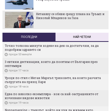
Нетаняху се обяви срещу плана на Тръмп и
Николай Младенов за Газа
ПОСЛЕДНИ
НАЙ-ЧЕТЕНИ
Точно толкова минути ходене на ден са достатъчни, за да
подобрим здравето си
преди 53 минути
3 евтини дестинации, които да посетим от България през
септември
преди 17 часа
Уроци по стил с Меган Маркъл: триковете, на които разчита
съпругата на принц Хари
преди 18 часа
Едва по няколко екземпляра - кои са най-застрашените от
изчезване видове животни
преди 19 часа
Nonnamaxxing – трендът, който ни учи да живеем като