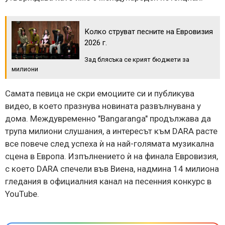
Колко струват песните на Евровизия
2026 г.
Зад блясъка се крият бюджети за
милиони
Самата певица не скри емоциите си и публикува
видео, в което празнува новината развълнувана у
дома. Междувременно "Bangaranga" продължава да
трупа милиони слушания, а интересът към DARA расте
все повече след успеха ѝ на най-голямата музикална
сцена в Европа. Изпълнението ѝ на финала Евровизия,
с което DARA спечели във Виена, надмина 14 милиона
гледания в официалния канал на песенния конкурс в
YouTube.