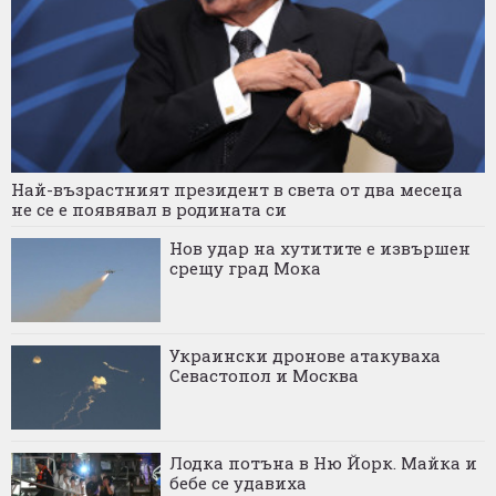
Най-възрастният президент в света от два месеца
не се е появявал в родината си
Нов удар на хутитите е извършен
срещу град Мока
Украински дронове атакуваха
Севастопол и Москва
Лодка потъна в Ню Йорк. Майка и
бебе се удавиха