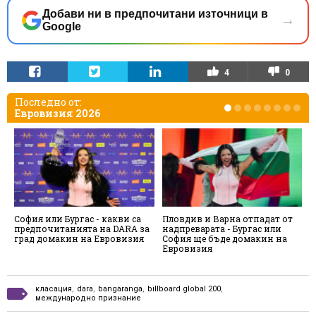
Добави ни в предпочитани източници в
→
Google
4
0
Последно от:
Евровизия 2026
София или Бургас - какви са
Пловдив и Варна отпадат от
К
предпочитанията на DARA за
надпреварата - Бургас или
к
град домакин на Евровизия
София ще бъде домакин на
с
Евровизия
п
класация
,
dara
,
bangaranga
,
billboard global 200
,
международно признание