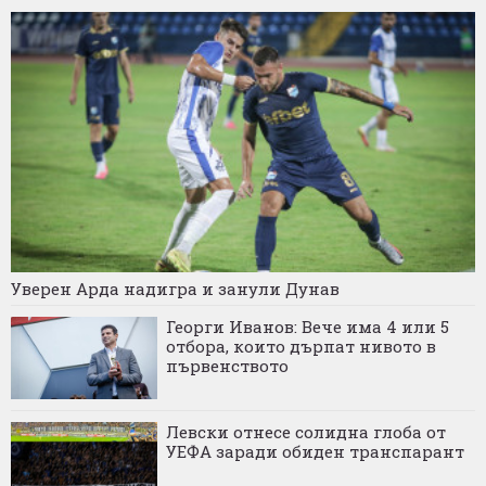
Уверен Арда надигра и занули Дунав
Георги Иванов: Вече има 4 или 5
отбора, които дърпат нивото в
първенството
Левски отнесе солидна глоба от
УЕФА заради обиден транспарант