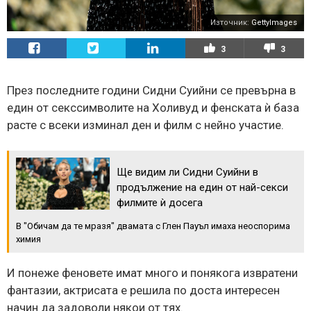
Източник:
GettyImages
3
3
През последните години Сидни Суийни се превърна в
един от секссимволите на Холивуд и фенската ѝ база
расте с всеки изминал ден и филм с нейно участие.
Ще видим ли Сидни Суийни в
продължение на един от най-секси
филмите ѝ досега
В "Обичам да те мразя" двамата с Глeн Пауъл имаха неоспорима
химия
И понеже феновете имат много и понякога извратени
фантазии, актрисата е решила по доста интересен
начин да задоволи някои от тях.