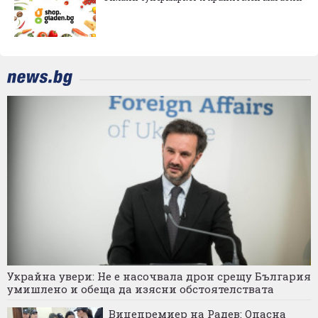
Украйна увери: Не е насочвала дрон срещу България
умишлено и обеща да изясни обстоятелствата
Вицепремиер на Радев: Опасна