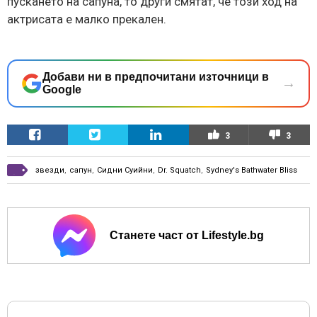
пускането на сапуна, то други смятат, че този ход на
актрисата е малко прекален.
Добави ни в предпочитани източници в
→
Google
3
3
звезди
,
сапун
,
Сидни Суийни
,
Dr. Squatch
,
Sydney's Bathwater Bliss
Станете част от Lifestyle.bg