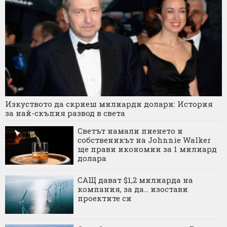
Изкуството да скриеш милиарди долари: История
за най-скъпия развод в света
Светът намали пиенето и
собственикът на Johnnie Walker
ще прави икономии за 1 милиард
долара
САЩ дават $1,2 милиарда на
компания, за да... изостави
проектите си