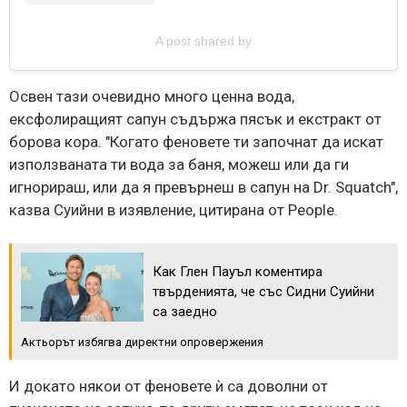
A post shared by
Освен тази очевидно много ценна вода,
ексфолиращият сапун съдържа пясък и екстракт от
борова кора. "Когато феновете ти започнат да искат
използваната ти вода за баня, можеш или да ги
игнорираш, или да я превърнеш в сапун на Dr. Squatch",
казва Суийни в изявление, цитирана от People.
Как Глен Пауъл коментира
твърденията, че със Сидни Суийни
са заедно
Актьорът избягва директни опровержения
И докато някои от феновете ѝ са доволни от