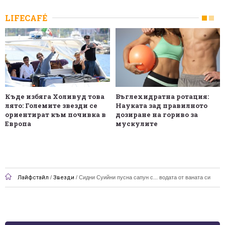
LIFECAFÉ
Къде избяга Холивуд това
Въглехидратна ротация:
лято: Големите звезди се
Науката зад правилното
ориентират към почивка в
дозиране на гориво за
Европа
мускулите
Лайфстайл
/
Звезди
/
Сидни Суийни пусна сапун с... водата от ваната си