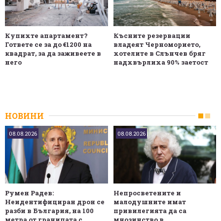
Купихте апартамент?
Късните резервации
Гответе се за до €1200 на
владеят Черноморието,
квадрат, за да заживеете в
хотелите в Слънчев бряг
него
надхвърлиха 90% заетост
НОВИНИ
08.08.2026
08.08.2026
Румен Радев:
Непросветените и
Неидентифициран дрон се
малодушните имат
разби в България, на 100
привилегията да са
метра от границата с
мнозинство в