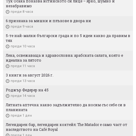
Тук Осака показва истинското си лице – ярко, шумно и
незабравимо
преди 8 часа
6 признака за мишки и плъхове в двора ни
преди 9 часа
5-те най-малки български градa и по 5 идеи какво да правим в
тях
преди 10 часа
Лека, освежаваща и здравословна: арабската салата, която е
идеална за лятото
преди 11 часа
3 книги за август 2026 г.
преди 13 часа
Роджър Федерер на 45
преди 14 часа
Лятната аптечка: какво задължително да носим със себе си в
планината
преди 1 ден
Легендарен бар, легендарен коктейл: The Matador е само част от
наследството на Café Royal
преди 1 ден