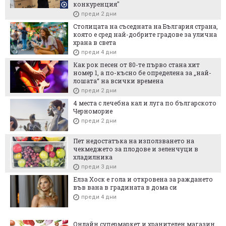
конкуренция"
преди 2 дни
Столицата на съседната на България страна,
която е сред най-добрите градове за улична
храна в света
преди 4 дни
Как рок песен от 80-те първо стана хит
номер 1, а по-късно бе определена за „най-
лошата“ на всички времена
преди 2 дни
4 места с лечебна кал и луга по българското
Черноморие
преди 2 дни
Пет недостатъка на използването на
чекмеджето за плодове и зеленчуци в
хладилника
преди 3 дни
Елза Хоск е гола и откровена за раждането
във вана в градината в дома си
преди 4 дни
Онлайн супермаркет и хранителен магазин