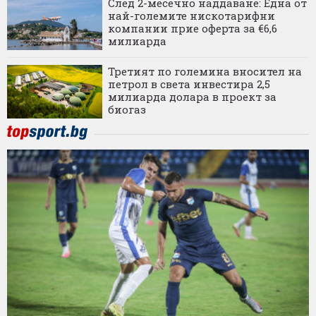
След 2-месечно наддаване: Една от
най-големите нискотарифни
компании прие оферта за €6,6
милиарда
Третият по големина вносител на
петрол в света инвестира 2,5
милиарда долара в проект за
биогаз