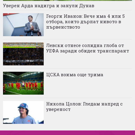
Уверен Арда надигра и занули Дунав
Георги Иванов: Вече има 4 или 5
отбора, които дърпат нивото в
първенството
Левски отнесе солидна глоба от
УЕФА заради обиден транспарант
ЦСКА взима още трима
Никола Цолов: Гледам напред с
увереност