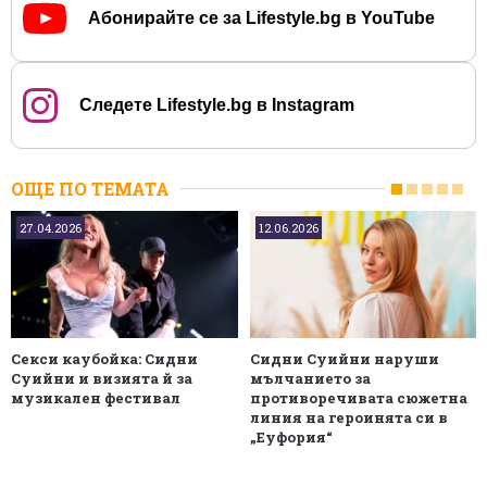
Абонирайте се за Lifestyle.bg в YouTube
Следете Lifestyle.bg в Instagram
ОЩЕ ПО ТЕМАТА
27.04.2026
12.06.2026
Секси каубойка: Сидни
Сидни Суийни наруши
Суийни и визията й за
мълчанието за
музикален фестивал
противоречивата сюжетна
линия на героинята си в
„Еуфория“