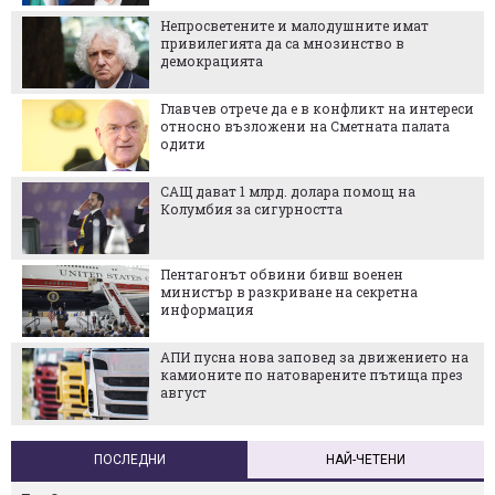
Непросветените и малодушните имат
привилегията да са мнозинство в
демокрацията
Главчев отрече да е в конфликт на интереси
относно възложени на Сметната палата
одити
САЩ дават 1 млрд. долара помощ на
Колумбия за сигурността
Пентагонът обвини бивш военен
министър в разкриване на секретна
информация
АПИ пусна нова заповед за движението на
камионите по натоварените пътища през
август
ПОСЛЕДНИ
НАЙ-ЧЕТЕНИ