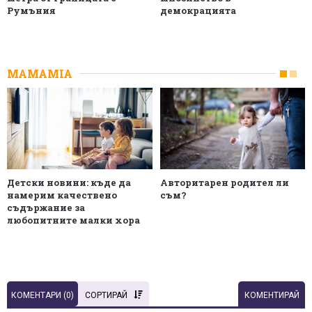
Румъния
демокрацията
MAMAMIA
Детски новини: къде да
Авторитарен родител ли
намерим качествено
съм?
съдържание за
любопитните малки хора
КОМЕНТАРИ (
0
)
СОРТИРАЙ
КОМЕНТИРАЙ