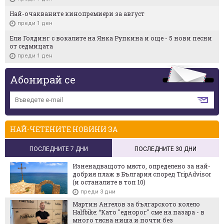
Най-очакваните кинопремиери за август
преди 1 ден
Ели Голдинг с вокалите на Янка Рупкина и още - 5 нови песни
от седмицата
преди 1 ден
Абонирай се
НАЙ-ЧЕТЕНИТЕ НОВИНИ ЗА
ПОСЛЕДНИТЕ 7 ДНИ
ПОСЛЕДНИТЕ 30 ДНИ
Изненадващото място, определено за най-
добрия плаж в България според TripAdvisor
(и останалите в топ 10)
преди 3 дни
Мартин Ангелов за българското колело
Halfbike: “Като "еднорог" сме на пазара - в
много тясна ниша и почти без