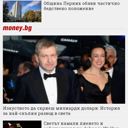
Община Перник обяви частично
бедствено положение
Изкуството да скриеш милиарди долари: История
за най-скъпия развод в света
Светът намали пиенето и