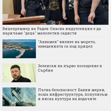
Вицепремиер на Радев: Опасна индулгенция е да
наричаме "деца" малолетни садисти
"Аквамен" вилнее на морето,
заведенията са под прицел
Зеленски на първо посещение в
Сърбия
Пътна безопасност: Бавни мерки,
лоша инфраструктура, популизъм
и ниска култура на водачите