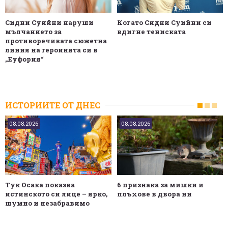
Сидни Суийни наруши
Когато Сидни Суийни си
мълчанието за
вдигне тениската
противоречивата сюжетна
линия на героинята си в
„Еуфория“
ИСТОРИИТЕ ОТ ДНЕС
08.08.2026
08.08.2026
Тук Осака показва
6 признака за мишки и
истинското си лице – ярко,
плъхове в двора ни
шумно и незабравимо