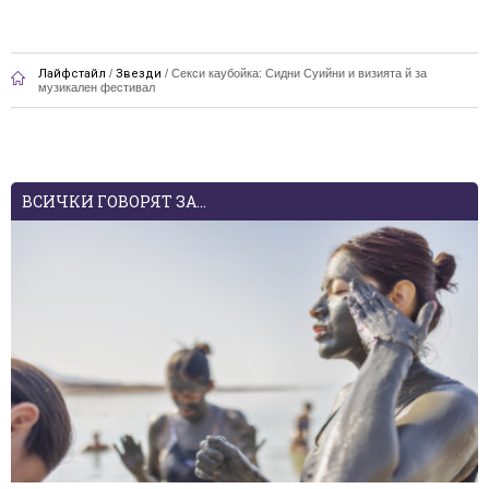
Лайфстайл
/
Звезди
/
Секси каубойка: Сидни Суийни и визията й за
музикален фестивал
ВСИЧКИ ГОВОРЯТ ЗА...