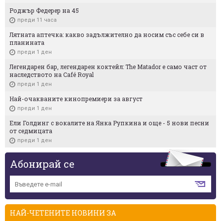
Роджър Федерер на 45
преди 11 часа
Лятната аптечка: какво задължително да носим със себе си в
планината
преди 1 ден
Легендарен бар, легендарен коктейл: The Matador е само част от
наследството на Café Royal
преди 1 ден
Най-очакваните кинопремиери за август
преди 1 ден
Ели Голдинг с вокалите на Янка Рупкина и още - 5 нови песни
от седмицата
преди 1 ден
Абонирай се
НАЙ-ЧЕТЕНИТЕ НОВИНИ ЗА