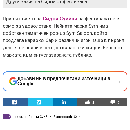
Друга визия на Сидни от фестивала
Присъствието на
Сидни Суийни
на фестивала не е
само за удоволствие. Нейната марка Syrn има
собствен тематичен pop-up Syrn Saloon, който
предлага караоке, бар и различни игри. Още в първия
ден Тя се появи в него, пя караоке и хвърля бельо от
марката към ентусиазираната публика.
Добави ни в предпочитани източници в
→
Google
4
0
звезди
,
Сидни Суийни
,
Stagecoach
,
Syrn