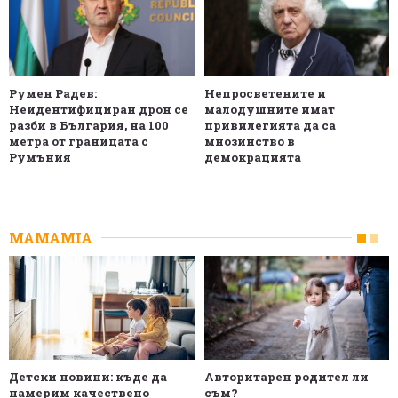
Румен Радев:
Непросветените и
Неидентифициран дрон се
малодушните имат
разби в България, на 100
привилегията да са
метра от границата с
мнозинство в
Румъния
демокрацията
MAMAMIA
Детски новини: къде да
Авторитарен родител ли
намерим качествено
съм?