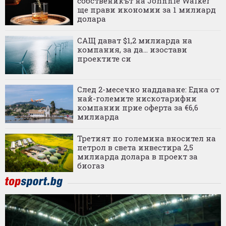
собственикът на Johnnie Walker
ще прави икономии за 1 милиард
долара
САЩ дават $1,2 милиарда на
компания, за да... изостави
проектите си
След 2-месечно наддаване: Една от
най-големите нискотарифни
компании прие оферта за €6,6
милиарда
Третият по големина вносител на
петрол в света инвестира 2,5
милиарда долара в проект за
биогаз