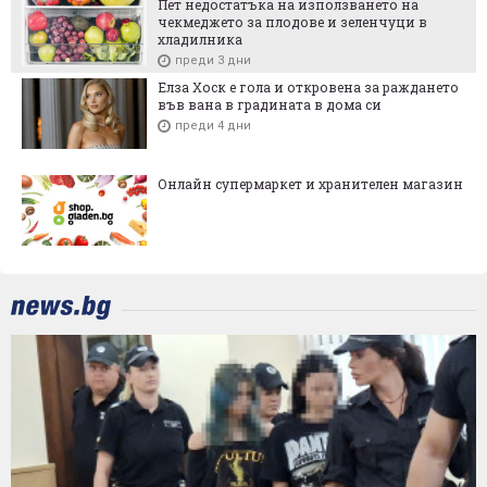
Пет недостатъка на използването на
чекмеджето за плодове и зеленчуци в
хладилника
преди 3 дни
Елза Хоск е гола и откровена за раждането
във вана в градината в дома си
преди 4 дни
Онлайн супермаркет и хранителен магазин