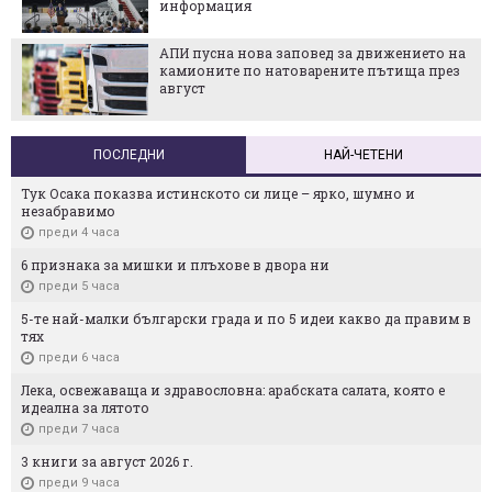
информация
АПИ пусна нова заповед за движението на
камионите по натоварените пътища през
август
ПОСЛЕДНИ
НАЙ-ЧЕТЕНИ
Тук Осака показва истинското си лице – ярко, шумно и
незабравимо
преди 4 часа
6 признака за мишки и плъхове в двора ни
преди 5 часа
5-те най-малки български градa и по 5 идеи какво да правим в
тях
преди 6 часа
Лека, освежаваща и здравословна: арабската салата, която е
идеална за лятото
преди 7 часа
3 книги за август 2026 г.
преди 9 часа