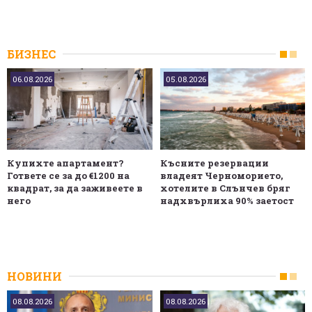
БИЗНЕС
06.08.2026
05.08.2026
Купихте апартамент?
Късните резервации
Гответе се за до €1200 на
владеят Черноморието,
квадрат, за да заживеете в
хотелите в Слънчев бряг
него
надхвърлиха 90% заетост
НОВИНИ
08.08.2026
08.08.2026