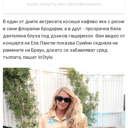
A post shared by Alex (@mindlesssalami)
В един от дните актрисата носеше кафяво яке с ресни
и сини флорални бродерии, а в друг - прозрачна бяла
дантелена блуза под дънков гащеризон. Фен видео от
концерта на Ела Лангли показва Суийни седнала на
раменете на Браун, докато се забавляват сред
тълпата, пишат InStyle.