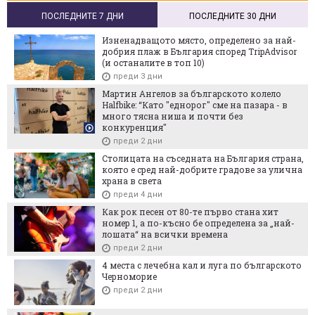
ПОСЛЕДНИТЕ 7 ДНИ
ПОСЛЕДНИТЕ 30 ДНИ
Изненадващото място, определено за най-
добрия плаж в България според TripAdvisor
(и останалите в топ 10)
преди 3 дни
Мартин Ангелов за българското колело
Halfbike: “Като "еднорог" сме на пазара - в
много тясна ниша и почти без
конкуренция"
преди 2 дни
Столицата на съседната на България страна,
която е сред най-добрите градове за улична
храна в света
преди 4 дни
Как рок песен от 80-те първо стана хит
номер 1, а по-късно бе определена за „най-
лошата“ на всички времена
преди 2 дни
4 места с лечебна кал и луга по българското
Черноморие
преди 2 дни