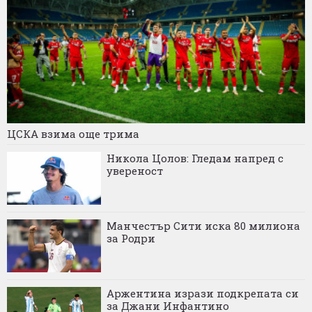
ЦСКА взима още трима
Никола Цолов: Гледам напред с
увереност
Манчестър Сити иска 80 милиона
за Родри
Аржентина изрази подкрепата си
за Джани Инфантино