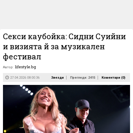
Секси каубойка: Сидни Суийни
и визията й за музикален
фестивал
lifestyle.bg
Автор:
27.04.2026 08:00:36
Звезди
Прегледи: 2415
Коментари (
0
)