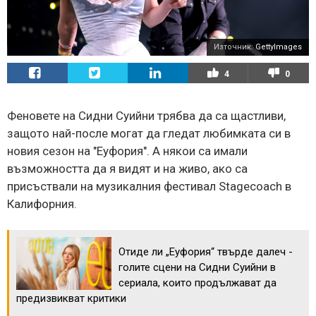
Източник:
GettyImages
4
0
Феновете на Сидни Суийни трябва да са щастливи,
защото най-после могат да гледат любимката си в
новия сезон на "Еуфория". А някои са имали
възможността да я видят и на живо, ако са
присъствали на музикалния фестивал Stagecoach в
Калифорния.
Отиде ли „Еуфория“ твърде далеч -
голите сцени на Сидни Суийни в
сериала, които продължават да
предизвикват критики