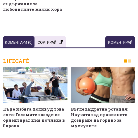
съдържание за
любопитните малки хора
КОМЕНТАРИ (
0
)
СОРТИРАЙ
КОМЕНТИРАЙ
LIFECAFÉ
Къде избяга Холивуд това
Въглехидратна ротация:
лято: Големите звезди се
Науката зад правилното
ориентират към почивка в
дозиране на гориво за
Европа
мускулите