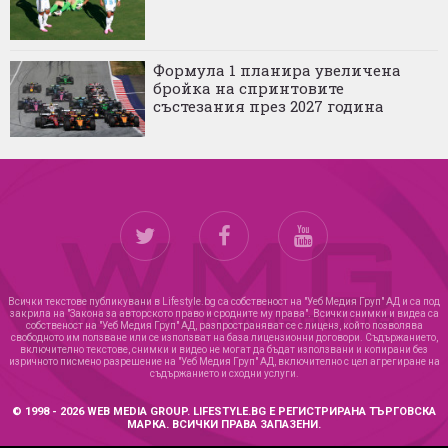
Формула 1 планира увеличена
бройка на спринтовите
състезания през 2027 година
Всички текстове публикувани в Lifestyle.bg са собственост на "Уеб Медия Груп" АД и са под
закрила на "Закона за авторското право и сродните му права". Всички снимки и видеа са
собственост на "Уеб Медия Груп" АД, разпространяват се с лиценз, който позволява
свободното им ползване или се използват на база лицензионни договори. Съдържанието,
включително текстове, снимки и видео не могат да бъдат използвани и копирани без
изричното писмено разрешение на "Уеб Медия Груп" АД, включително с цел агрегиране на
съдържанието и сходни услуги.
© 1998 - 2026 WEB MEDIA GROUP. LIFESTYLE.BG Е РЕГИСТРИРАНА ТЪРГОВСКА
МАРКА. ВСИЧКИ ПРАВА ЗАПАЗЕНИ.