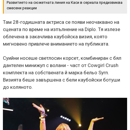
Развитието на сюжетната линия на Каси в сериала предизвиква
смесени реакции
Там 28-годишната актриса се появи неочаквано на
сцената по време на изпълнение на Diplo. Тя излезе
облечена в закачлива каубойска визия, която
мигновено привлече вниманието на публиката.
Суийни носеше светлосин корсет, комбиниран с бял
дантелен минижуп с волани - част от Cowgirl Crush
комплекта на собствената й марка бельо Syrn.
Визията беше завършена с бели каубойски ботуши
до коляното.