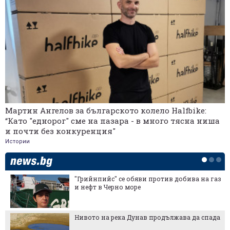
Мартин Ангелов за българското колело Halfbike:
“Като "еднорог" сме на пазара - в много тясна ниша
и почти без конкуренция"
Истории
"Грийнпийс" се обяви против добива на газ
и нефт в Черно море
Нивото на река Дунав продължава да спада