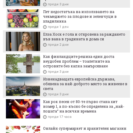
преди 3 дни
Пет недостатъка на използването на
чекмеджето за плодове и зеленчуци в
хладилника
преди 1 ден
Елза Хоск е гола и откровена за раждането
във вана в градината в дома си
преди 2 дни
Как финландците решиха един доста
неудобен проблем – тоалетните на
островите без капка замърсяване
преди 3 дни
Изненадващата европейска държава,
обявена за най-доброто място за живеене в
света
преди 3 дни
Как рок песен от 80-те първо стана хит
номер 1, а по-късно бе определена за „най-
лошата“ на всички времена
преди 17 часа
Онлайн супермаркет и хранителен магазин