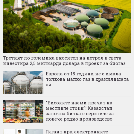
Третият по големина вносител на петрол в света
инвестира 2,5 милиарда долара в проект за биогаз
Европа от 15 години не е имала
толкова малко газ в хранилищата
си
"Високите наеми пречат на
местните стоки": Казахстан
започва битка с веригите за
повече родно производство
Гигант при електронните