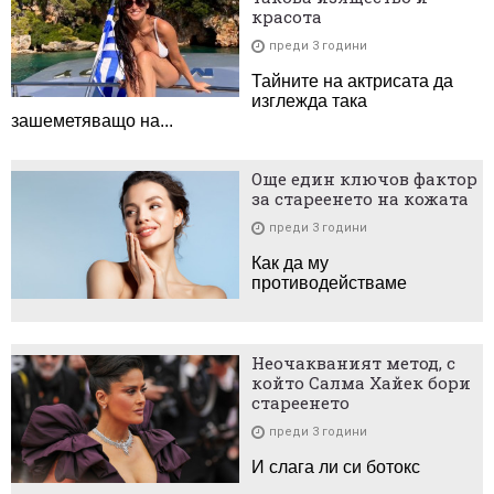
красота
преди 3 години
Тайните на актрисата да
изглежда така
зашеметяващо на...
Още един ключов фактор
за стареенето на кожата
преди 3 години
Как да му
противодействаме
Неочакваният метод, с
който Салма Хайек бори
стареенето
преди 3 години
И слага ли си ботокс