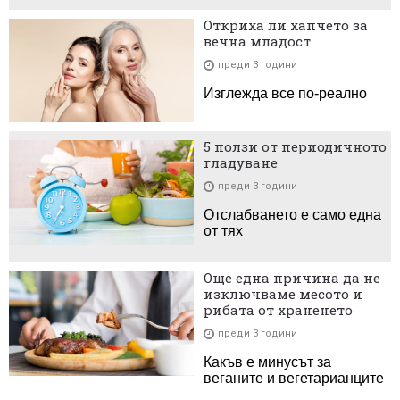
Откриха ли хапчето за
вечна младост
преди 3 години
Изглежда все по-реално
5 ползи от периодичното
гладуване
преди 3 години
Отслабването е само една
от тях
Още една причина да не
изключваме месото и
рибата от храненето
преди 3 години
Какъв е минусът за
веганите и вегетарианците