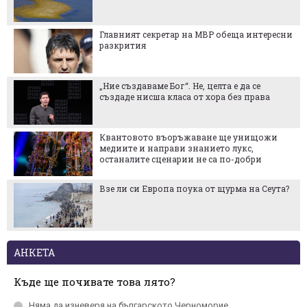
Главният секретар на МВР обеща интересни
разкрития
„Ние създаваме Бог“. Не, целта е да се
създаде нисша класа от хора без права
Квантовото въоръжаване ще унищожи
медиите и направи знанието лукс,
останалите сценарии не са по-добри
Взе ли си Европа поука от щурма на Сеута?
АНКЕТА
Къде ще почивате това лято?
Няма да изневеря на българското Черномориe