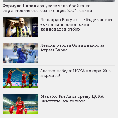
Формула 1 планира увеличена бройка на
спринтовите състезания през 2027 година
Леонардо Бонучи ще бъде част от
екипа на италианския
национален отбор
Левски отряза Олимпиакос за
Акрам Бурас
Златна победа: ЦСКА покори 20-а
държава!
Макаби Тел Авив срещу ЦСКА,
"жълтите" на колене!