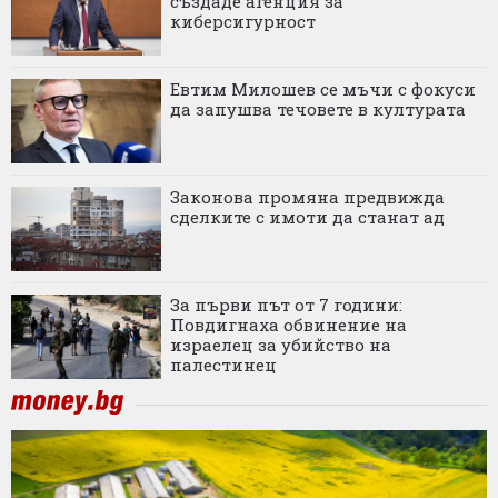
създаде агенция за
киберсигурност
Евтим Милошев се мъчи с фокуси
да запушва течовете в културата
Законова промяна предвижда
сделките с имоти да станат ад
За първи път от 7 години:
Повдигнаха обвинение на
израелец за убийство на
палестинец