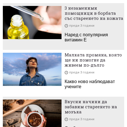
3 незаменими
помощници в борбата
със стареенето на кожата
преди 3 години
Наред с популярния
витамин Е
Малката промяна, която
ще ни помогне да
живеем по-дълго
преди 3 години
Какво ново наблюдават
учените
Вкусни начини да
забавим стареенето на
мозъка
преди 3 години