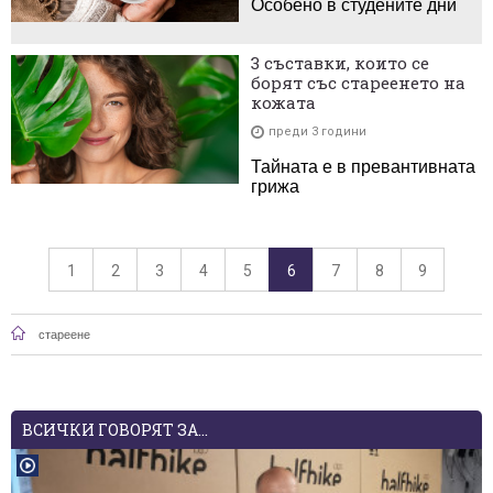
Особено в студените дни
3 съставки, които се
борят със стареенето на
кожата
преди 3 години
Тайната е в превантивната
грижа
1
2
3
4
5
6
7
8
9
стареене
ВСИЧКИ ГОВОРЯТ ЗА...