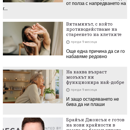
от полза с напредването на
г...
Витаминът, с който
противодействаме на
стареенето на клетките
преди 9 месеца
Още една причина да си го
набавяме редовно
На каква възраст
мозъкът ни
функционира най-добре
преди 9 месеца
И защо остаряването не
бива да ни плаши
Брайън Джонсън e готов
на нови крайности в
името на безсмъртието