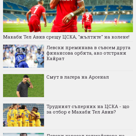
Макаби Тел Авив срещу ЦСКА, "жълтите" на колене!
Левски преминава в съвсем друга
финансова орбита, ако отстрани
Кайрат
Смут в лагера на Арсенал
Трудният съперник на ЦСКА - що
за отбор е Макаби Тел Авив?
Левски харесал голмайстора на