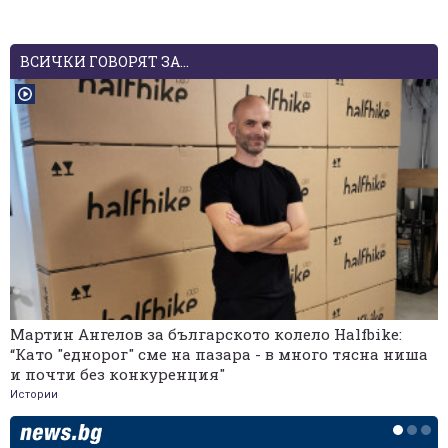
ВСИЧКИ ГОВОРЯТ ЗА...
Мартин Ангелов за българското колело Halfbike:
“Като "еднорог" сме на пазара - в много тясна ниша
и почти без конкуренция"
Истории