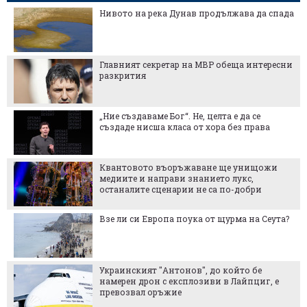
Нивото на река Дунав продължава да спада
Главният секретар на МВР обеща интересни
разкрития
„Ние създаваме Бог“. Не, целта е да се
създаде нисша класа от хора без права
Квантовото въоръжаване ще унищожи
медиите и направи знанието лукс,
останалите сценарии не са по-добри
Взе ли си Европа поука от щурма на Сеута?
Украинският "Антонов", до който бе
намерен дрон с експлозиви в Лайпциг, е
превозвал оръжие