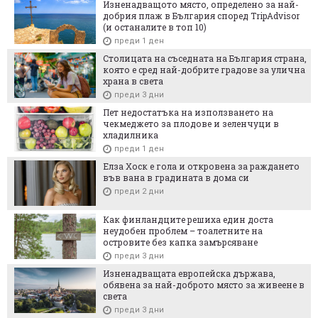
Изненадващото място, определено за най-
добрия плаж в България според TripAdvisor
(и останалите в топ 10)
преди 1 ден
Столицата на съседната на България страна,
която е сред най-добрите градове за улична
храна в света
преди 3 дни
Пет недостатъка на използването на
чекмеджето за плодове и зеленчуци в
хладилника
преди 1 ден
Елза Хоск е гола и откровена за раждането
във вана в градината в дома си
преди 2 дни
Как финландците решиха един доста
неудобен проблем – тоалетните на
островите без капка замърсяване
преди 3 дни
Изненадващата европейска държава,
обявена за най-доброто място за живеене в
света
преди 3 дни