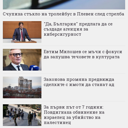
Счупиха стъкло на тролейбус в Плевен след стрелба
"Да, България" предлага да се
създаде агенция за
киберсигурност
Евтим Милошев се мъчи с фокуси
да запушва течовете в културата
Законова промяна предвижда
сделките с имоти да станат ад
За първи път от 7 години:
Повдигнаха обвинение на
израелец за убийство на
палестинец