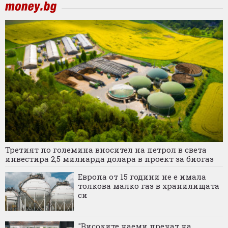
Третият по големина вносител на петрол в света
инвестира 2,5 милиарда долара в проект за биогаз
Европа от 15 години не е имала
толкова малко газ в хранилищата
си
"Високите наеми пречат на