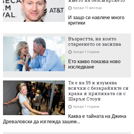
преди 11 месеца
И защо си навлече много
критики
Възрастта, на която
стареенето се засилва
преди 1 година
Ето какво показва ново
изследване
Тя е на 59 и изумява
всички с безкрайните си
крака и приликата си с
Шарън Стоун
преди 1 година
Каква е тайната на Джина
Древаловски да изглежда зашем...