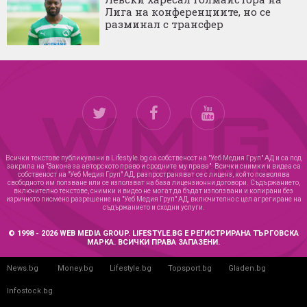
Лига на конференциите, но се
разминал с трансфер
Всички текстове публикувани в Lifestyle.bg са собственост на "Уеб Медия Груп" АД и са под
закрила на "Закона за авторското право и сродните му права". Всички снимки и видеа са
собственост на "Уеб Медия Груп" АД, разпространяват се с лиценз, който позволява
свободното им ползване или се използват на база лицензионни договори. Съдържанието,
включително текстове, снимки и видео не могат да бъдат използвани и копирани без
изричното писмено разрешение на "Уеб Медия Груп" АД, включително с цел агрегиране на
съдържанието и сходни услуги.
© 1998 - 2026 WEB MEDIA GROUP. LIFESTYLE.BG Е РЕГИСТРИРАНА ТЪРГОВСКА
МАРКА. ВСИЧКИ ПРАВА ЗАПАЗЕНИ.
News.bg
Money.bg
Lifestyle.bg
Topsport.bg
Gladen.bg
Infostock.bg