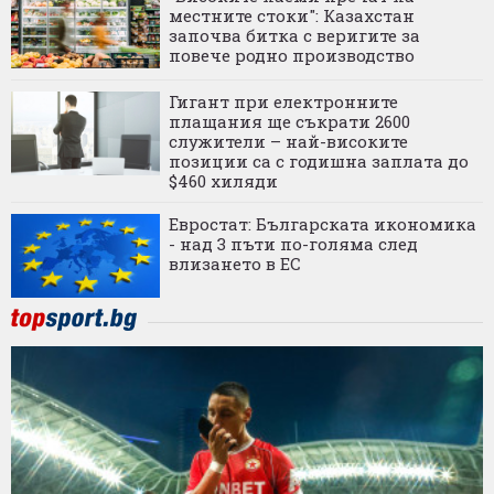
местните стоки": Казахстан
започва битка с веригите за
повече родно производство
Гигант при електронните
плащания ще съкрати 2600
служители – най-високите
позиции са с годишна заплата до
$460 хиляди
Евростат: Българската икономика
- над 3 пъти по-голяма след
влизането в ЕС