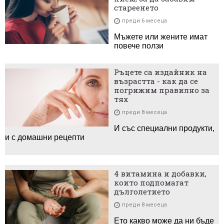
стареенето
преди 6 месеца
Мъжете или жените имат
повече ползи
Ръцете са издайник на
възрастта - как да се
погрижим правилно за
тях
преди 8 месеца
И със специални продукти,
и с домашни рецепти
4 витамина и добавки,
които подпомагат
дълголетието
преди 8 месеца
Ето какво може да ни бъде