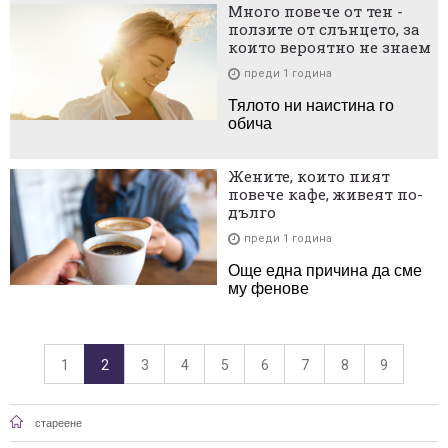
Много повече от тен -
ползите от слънцето, за
които вероятно не знаем
преди 1 година
Тялото ни наистина го
обича
Жените, които пият
повече кафе, живеят по-
дълго
преди 1 година
Още една причина да сме
му фенове
1
2
3
4
5
6
7
8
9
стареене