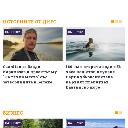
ИСТОРИИТЕ ОТ ДНЕС
06.08.2026
06.08.2026
Guardian за Владо
160 км в открити води с 56
Карамазов и проектът му
часа нон-стоп плуване -
"На тяхно място" със
Барт Кубковски стана
затворниците в Белене
първият преплувал
Балтийско море
БИЗНЕС
04.08.2026
04.08.2026