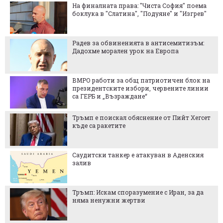
На финалната права: "Чиста София" поема
боклука в "Слатина", "Подуяне" и "Изгрев"
Радев за обвиненията в антисемитизъм:
Дадохме морален урок на Европа
ВМРО работи за общ патриотичен блок на
президентските избори, червените линии
са ГЕРБ и „Възраждане“
Тръмп е поискал обяснение от Пийт Хегсет
къде са ракетите
Саудитски танкер е атакуван в Аденския
залив
Тръмп: Искам споразумение с Иран, за да
няма ненужни жертви