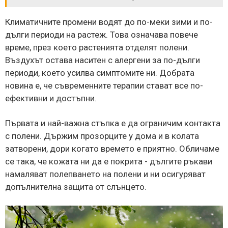
Климатичните промени водят до по-меки зими и по-
дълги периоди на растеж. Това означава повече
време, през което растенията отделят полени.
Въздухът остава наситен с алергени за по-дълги
периоди, което усилва симптомите ни. Добрата
новина е, че съвременните терапии стават все по-
ефективни и достъпни.
Първата и най-важна стъпка е да ограничим контакта
с полени. Държим прозорците у дома и в колата
затворени, дори когато времето е приятно. Обличаме
се така, че кожата ни да е покрита - дългите ръкави
намаляват полепването на полени и ни осигуряват
допълнителна защита от слънцето.