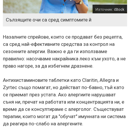
Източник:
iStock
Сълзящите очи са сред симптомите й
Назалните спрейове, които се продават без рецепта,
са сред най-ефективните средства за контрол на
сезонните алергии. Важно е да ги използваме
правилно: насочваме накрайника леко към ухото, а не
право нагоре, за да избегнем дразнене.
Антихистаминовите таблетки като Claritin, Allegra и
Zyrtec също помагат, но действат по-бавно, тъй като
се приемат през устата. Ако алергиите нарушават
съня ни, пречат на работата или концентрацията ни, е
време да се консултираме с алерголог. Съществуват
терапии, които могат да "обучат" имунната ни система
да реагира по-слабо на алергените.