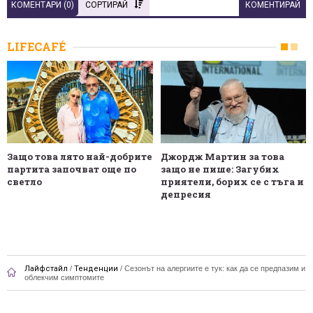
КОМЕНТАРИ (
0
)
СОРТИРАЙ
КОМЕНТИРАЙ
LIFECAFÉ
Защо това лято най-добрите
Джордж Мартин за това
партита започват още по
защо не пише: Загубих
светло
приятели, борих се с тъга и
депресия
Лайфстайл
/
Тенденции
/
Сезонът на алергиите е тук: как да се предпазим и
облекчим симптомите