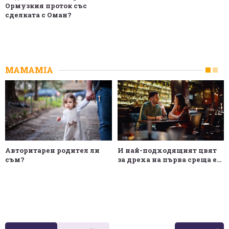
Ормузкия проток със
сделката с Оман?
MAMAMIA
Авторитарен родител ли
И най-подходящият цвят
съм?
за дреха на първа среща е...