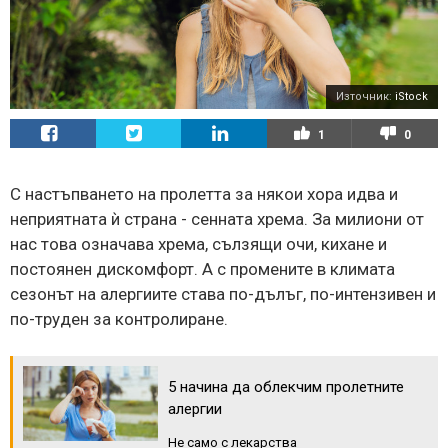
Източник:
iStock
1
0
С настъпването на пролетта за някои хора идва и
неприятната ѝ страна - сенната хрема. За милиони от
нас това означава хрема, сълзящи очи, кихане и
постоянен дискомфорт. А с промените в климата
сезонът на алергиите става по-дълъг, по-интензивен и
по-труден за контролиране.
5 начина да облекчим пролетните
алергии
Не само с лекарства