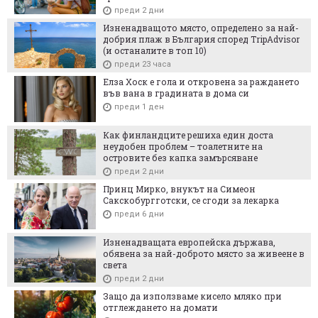
преди 2 дни
Изненадващото място, определено за най-
добрия плаж в България според TripAdvisor
(и останалите в топ 10)
преди 23 часа
Елза Хоск е гола и откровена за раждането
във вана в градината в дома си
преди 1 ден
Как финландците решиха един доста
неудобен проблем – тоалетните на
островите без капка замърсяване
преди 2 дни
Принц Мирко, внукът на Симеон
Сакскобургготски, се сгоди за лекарка
преди 6 дни
Изненадващата европейска държава,
обявена за най-доброто място за живеене в
света
преди 2 дни
Защо да използваме кисело мляко при
отглеждането на домати