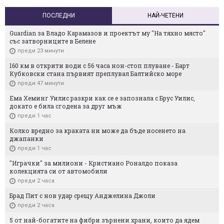
ПОСЛЕДНИ
НАЙ-ЧЕТЕНИ
Guardian за Владо Карамазов и проектът му "На тяхно място"
със затворниците в Белене
преди 23 минути
160 км в открити води с 56 часа нон-стоп плуване - Барт
Кубковски стана първият преплувал Балтийско море
преди 47 минути
Ема Хеминг Уилис разкри как се е запознала с Брус Уилис,
докато е била сгодена за друг мъж
преди 1 час
Колко вредно за краката ни може да бъде носенето на
джапанки
преди 1 час
"Играчки" за милиони - Кристиaно Роналдо показа
колекцията си от автомобили
преди 2 часа
Брад Пит с нов удар срещу Анджелина Джоли
преди 2 часа
5 от най-богатите на фибри зърнени храни, които да ядем