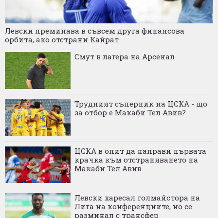
Левски преминава в съвсем друга финансова
орбита, ако отстрани Кайрат
Смут в лагера на Арсенал
Трудният съперник на ЦСКА - що
за отбор е Макаби Тел Авив?
ЦСКА в опит да направи първата
крачка към отстраняването на
Макаби Тел Авив
Левски харесал голмайстора на
Лига на конференциите, но се
разминал с трансфер