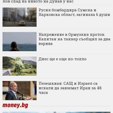
Нов спад на нивото на Дунав у нас
Русия бомбардира Сумска и
Харковска област, загинаха 6 души
Напрежение в Ормузкия проток.
Капитан на танкер съобщил за два
взрива
Днес ще е още по-топло
Пезешкиан: САЩ и Израел са
искали да завземат Иран за 48
часа