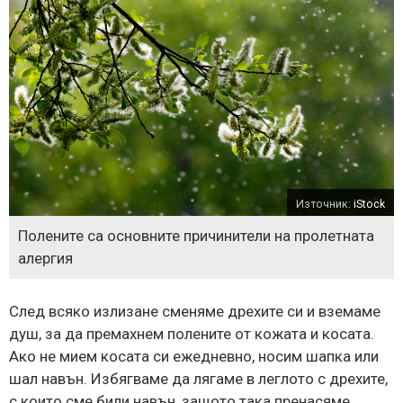
Източник:
iStock
Полените са основните причинители на пролетната
алергия
След всяко излизане сменяме дрехите си и вземаме
душ, за да премахнем полените от кожата и косата.
Ако не мием косата си ежедневно, носим шапка или
шал навън. Избягваме да лягаме в леглото с дрехите,
с които сме били навън, защото така пренасяме