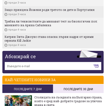
преди 3 часа
Защо принцеса Йожени роди третото си дете в Португалия
преди 3 часа
Трябва ли тенисистките да минават тест за биологичен пол:
мнението на Арина Сабаленка
преди 4 часа
Катрин Зита-Джоунс става опасна: първи кадри от крими
сериала Kill Jackie
преди 4 часа
Абонирай се
НАЙ-ЧЕТЕНИТЕ НОВИНИ ЗА
ПОСЛЕДНИТЕ 7 ДНИ
ПОСЛЕДНИТЕ 30 ДНИ
Столицата на съседната на България страна,
която е сред най-добрите градове за улична
храна в света