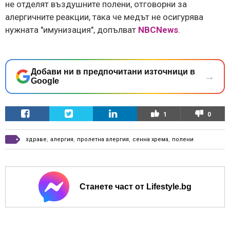
не отделят въздушните полени, отговорни за
алергичните реакции, така че медът не осигурява
нужната "имунизация", допълват
NBCNews
.
Добави ни в предпочитани източници в
→
Google
1
0
здраве
,
алергия
,
пролетна алергия
,
сенна хрема
,
полени
Станете част от Lifestyle.bg