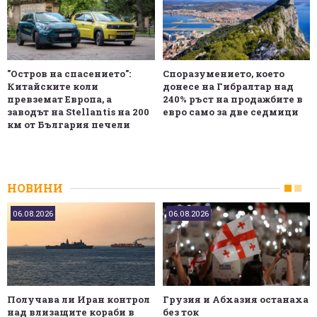
"Остров на спасението":
Споразумението, което
Китайските коли
донесе на Гибралтар над
превземат Европа, а
240% ръст на продажбите в
заводът на Stellantis на 200
евро само за две седмици
км от България печели
НОВИНИ
06.08.2026
06.08.2026
Получава ли Иран контрол
Грузия и Абхазия останаха
над влизащите кораби в
без ток