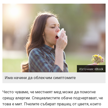
Източник:
iStock
Има начини да облекчим симптомите
Често чуваме, че местният мед може да помогне
срещу алергии. Специалистите обаче подчертават, че
това е мит. Пчелите събират прашец от цветя, които