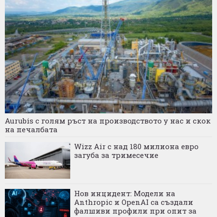
Aurubis с голям ръст на производството у нас и скок
на печалбата
Wizz Air с над 180 милиона евро
загуба за тримесечие
Нов инцидент: Модели на
Anthropic и OpenAI са създали
фалшиви профили при опит за