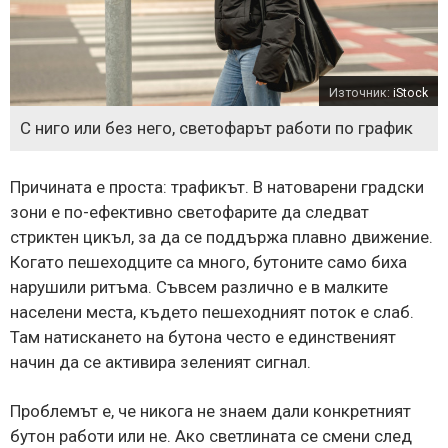
Източник:
iStock
С ниго или без него, светофарът работи по график
Причината е проста: трафикът. В натоварени градски
зони е по-ефективно светофарите да следват
стриктен цикъл, за да се поддържа плавно движение.
Когато пешеходците са много, бутоните само биха
нарушили ритъма. Съвсем различно е в малките
населени места, където пешеходният поток е слаб.
Там натискането на бутона често е единственият
начин да се активира зеленият сигнал.
Проблемът е, че никога не знаем дали конкретният
бутон работи или не. Ако светлината се смени след