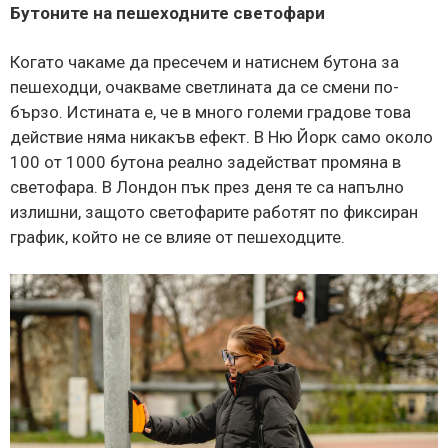
Бутоните на пешеходните светофари
Когато чакаме да пресечем и натиснем бутона за
пешеходци, очакваме светлината да се смени по-
бързо. Истината е, че в много големи градове това
действие няма никакъв ефект. В Ню Йорк само около
100 от 1000 бутона реално задействат промяна в
светофара. В Лондон пък през деня те са напълно
излишни, защото светофарите работят по фиксиран
график, който не се влияе от пешеходците.