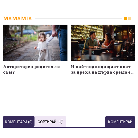
MAMAMIA
Авторитарен родител ли
И най-подходящият цвят
съм?
за дреха на първа среща е...
КОМЕНТАРИ (
0
)
СОРТИРАЙ
КОМЕНТИРАЙ