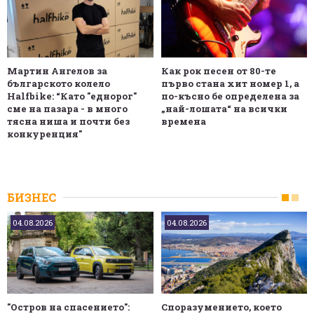
Мартин Ангелов за
Как рок песен от 80-те
българското колело
първо стана хит номер 1, а
Halfbike: “Като "еднорог"
по-късно бе определена за
сме на пазара - в много
„най-лошата“ на всички
тясна ниша и почти без
времена
конкуренция"
БИЗНЕС
04.08.2026
04.08.2026
"Остров на спасението":
Споразумението, което