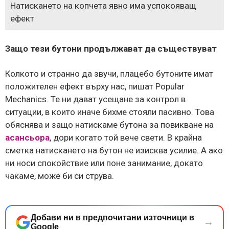
Натискането на копчета явно има успокояващ
ефект
Защо тези бутони продължават да съществуват
Колкото и странно да звучи, плацебо бутоните имат
положителен ефект върху нас, пишат Popular
Mechanics. Те ни дават усещане за контрол в
ситуации, в които иначе бихме стояли пасивно. Това
обяснява и защо натискаме бутона за повикване на
асансьора
, дори когато той вече свети. В крайна
сметка натискането на бутон не изисква усилие. А ако
ни носи спокойствие или поне занимание, докато
чакаме, може би си струва.
Добави ни в предпочитани източници в
→
Google