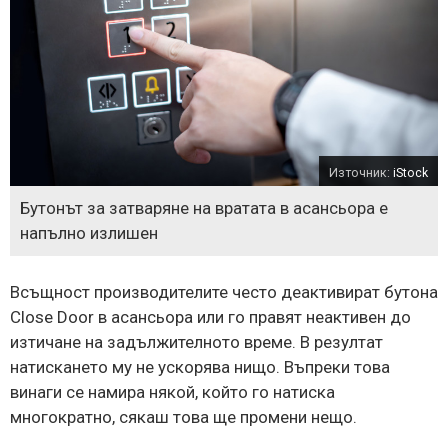
Източник:
iStock
Бутонът за затваряне на вратата в асансьора е
напълно излишен
Всъщност производителите често деактивират бутона
Close Door в асансьора или го правят неактивен до
изтичане на задължителното време. В резултат
натискането му не ускорява нищо. Въпреки това
винаги се намира някой, който го натиска
многократно, сякаш това ще промени нещо.