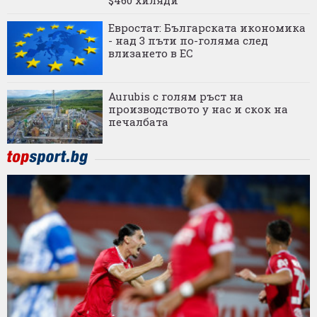
$460 хиляди
Евростат: Българската икономика
- над 3 пъти по-голяма след
влизането в ЕС
Aurubis с голям ръст на
производството у нас и скок на
печалбата