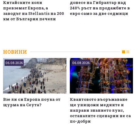
Китайските коли
донесе на Гибралтар над
превземат Европа, а
240% ръст на продажбите в
заводът на Stellantis на 200
евро само за две седмици
км от България печели
НОВИНИ
06.08.2026
06.08.2026
Взе ли си Европа поука от
Квантовото въоръжаване
щурма на Сеута?
ще унищожи медиите и
направи знанието лукс,
останалите сценарии не са
по-добри