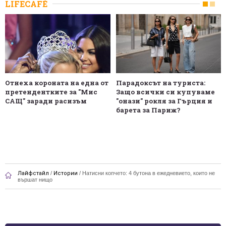
LIFECAFÉ
Отнеха короната на една от
Парадоксът на туриста:
претендентките за "Мис
Защо всички си купуваме
САЩ" заради расизъм
"онази" рокля за Гърция и
барета за Париж?
Лайфстайл
/
Истории
/
Натисни копчето: 4 бутона в ежедневието, които не
вършат нищо