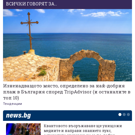
ВСИЧКИ ГОВОРЯТ ЗА...
Изненадващото място, определено за най-добрия
плаж в България според TripAdvisor (и останалите в
топ 10)
Тенденции
Квантовото въоръжаване ще унищожи
медиите и направи знанието лукс,