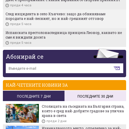
преди 4 часа
След инцидента в село Кънчево: защо да обвиняваме
породата е най-лесният, но и най-грешният отговор
преди 5 часа
Испанската престолонаследница принцеса Леонор, каквато не
сме я виждали досега
преди 5 часа
Абонирай се
НАЙ-ЧЕТЕНИТЕ НОВИНИ ЗА
ПОСЛЕДНИТЕ 7 ДНИ
ПОСЛЕДНИТЕ 30 ДНИ
Столицата на съседната на България страна,
която е сред най-добрите градове за улична
храна в света
преди 2 дни
Изненадващото място, определено за най-