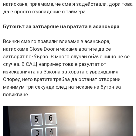
натискане, приемаме, че сме я задействали, дори това
да е просто съвпадение с таймера.
Бутонът за затваряне на вратата в асансьора
Всички сме го правили: влизаме в асансьора,
натискаме Close Door и чакаме вратите да се
затворят по-бързо. В много случаи обаче нищо не се
случва. В САЩ например това е резултат от
изискванията на Закона за хората с увреждания.
Според него вратите трябва да останат отворени
минимум три секунди след натискане на бутон за
повикване.