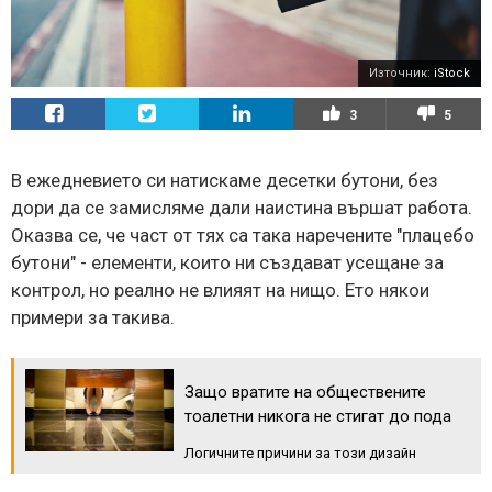
Източник:
iStock
3
5
В ежедневието си натискаме десетки бутони, без
дори да се замисляме дали наистина вършат работа.
Оказва се, че част от тях са така наречените "плацебо
бутони" - елементи, които ни създават усещане за
контрол, но реално не влияят на нищо. Ето някои
примери за такива.
Защо вратите на обществените
тоалетни никога не стигат до пода
Логичните причини за този дизайн