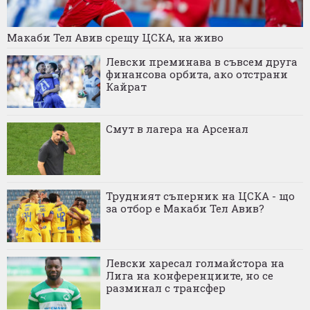
Макаби Тел Авив срещу ЦСКА, на живо
Левски преминава в съвсем друга
финансова орбита, ако отстрани
Кайрат
Смут в лагера на Арсенал
Трудният съперник на ЦСКА - що
за отбор е Макаби Тел Авив?
Левски харесал голмайстора на
Лига на конференциите, но се
разминал с трансфер