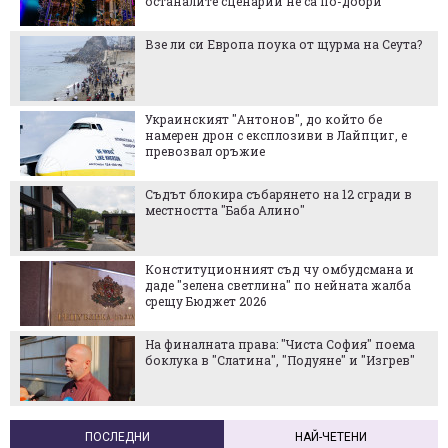
останалите сценарии не са по-добри
Взе ли си Европа поука от щурма на Сеута?
Украинският "Антонов", до който бе
намерен дрон с експлозиви в Лайпциг, е
превозвал оръжие
Съдът блокира събарянето на 12 сгради в
местността "Баба Алино"
Конституционният съд чу омбудсмана и
даде "зелена светлина" по нейната жалба
срещу Бюджет 2026
На финалната права: "Чиста София" поема
боклука в "Слатина", "Подуяне" и "Изгрев"
ПОСЛЕДНИ
НАЙ-ЧЕТЕНИ