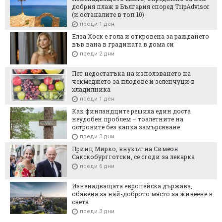
добрия плаж в България според TripAdvisor
(и останалите в топ 10)
преди 1 ден
Елза Хоск е гола и откровена за раждането
във вана в градината в дома си
преди 2 дни
Пет недостатъка на използването на
чекмеджето за плодове и зеленчуци в
хладилника
преди 1 ден
Как финландците решиха един доста
неудобен проблем – тоалетните на
островите без капка замърсяване
преди 3 дни
Принц Мирко, внукът на Симеон
Сакскобургготски, се сгоди за лекарка
преди 6 дни
Изненадващата европейска държава,
обявена за най-доброто място за живеене в
света
преди 3 дни