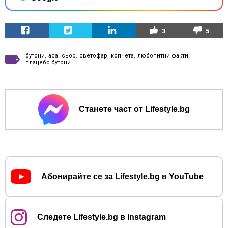
3
5
бутони
,
асансьор
,
светофар
,
копчета
,
любопитни факти
,
плацебо бутони
Станете част от Lifestyle.bg
Абонирайте се за Lifestyle.bg в YouTube
Следете Lifestyle.bg в Instagram