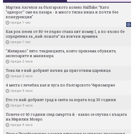
Мартин Ангелов за българското колело Halfbike: “Като
"еднорог" сме на пазара - в много тясна ниша и почти без
конкуренция"
преди 1 час
Как рок песен от 80-те първо стана хит номер 1, а по-късно бе
определена за „най-лошата“ на всички времена
преди 1 час
"Желирано" лято: тенденцията, която превзема обувките,
аксесоарите и маникюра
преди 2 часа
Това ли е най-добрият начин да приготвим царевица
преди 2 часа
4 места с лечебна кал и луга по българското Черноморие
преди 3 часа
Ето го най-добрият град в света за хората под 30 години
преди 3 часа
Повече от 60 години след смъртта ѝ - какво се случва с къщата
на Мерилин Монро
преди 4 часа
Днес е Преображение: с какви вярвания се свързва празникът