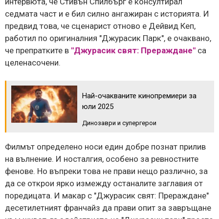
интервюта, че Стивън Спилбърг е консултирал
седмата част и е бил силно ангажиран с историята. И
предвид това, че сценарист отново е Дейвид Кеп,
работил по оригиналния "Джурасик Парк", е очаквано,
че препратките в
"Джурасик свят: Прераждане"
са
целенасочени.
Най-очакваните кинопремиери за
юли 2025
Динозаври и супергерои
Филмът определено носи един добре познат прилив
на вълнение. И носталгия, особено за ревностните
фенове. Но въпреки това не прави нещо различно, за
да се открои ярко измежду останалите заглавия от
поредицата. И макар с "Джурасик свят: Прераждане"
десетилетният франчайз да прави опит за завръщане