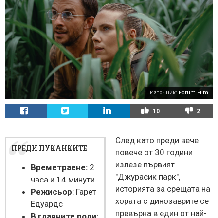
Източник:
Forum Film
10
2
След като преди вече
ПРЕДИ ПУКАНКИТЕ
повече от 30 години
излезе първият
Времетраене:
2
"Джурасик парк",
часа и 14 минути
историята за срещата на
Режисьор:
Гарет
хората с динозаврите се
Едуардс
превърна в един от най-
В главните роли: