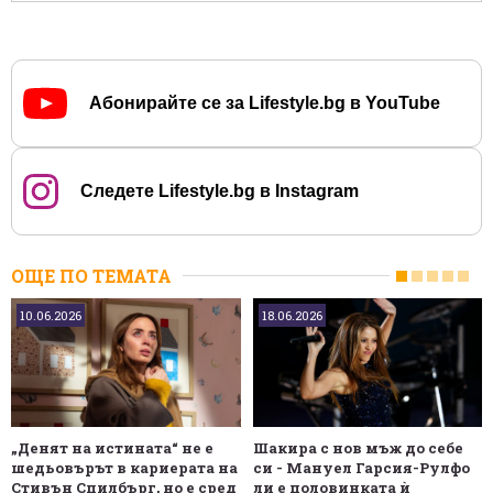
Абонирайте се за Lifestyle.bg в YouTube
Следете Lifestyle.bg в Instagram
ОЩЕ ПО ТЕМАТА
10.06.2026
18.06.2026
„Денят на истината“ не е
Шакира с нов мъж до себе
шедьовърът в кариерата на
си - Мануел Гарсия-Рулфо
Стивън Спилбърг, но е сред
ли е половинката ѝ