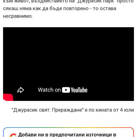
към живот, въздействието на "Джурасик парк" просто
сякаш няма как да бъде повторено - то остава
несравнимо.
"Джурасик свят: Прераждане" е по кината от 4 юли
Добави ни в предпочитани източници в