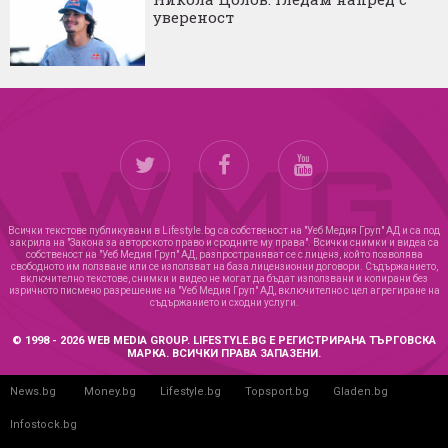
увереност
Всички текстове публикувани в Lifestyle.bg са собственост на "Уеб Медия Груп" АД и са под
закрила на "Закона за авторското право и сродните му права". Всички снимки и видеа са
собственост на "Уеб Медия Груп" АД, разпространяват се с лиценз, който позволява
свободното им ползване или се използват на база лицензионни договори. Съдържанието,
включително текстове, снимки и видео не могат да бъдат използвани и копирани без
изричното писмено разрешение на "Уеб Медия Груп" АД, включително с цел агрегиране на
съдържанието и сходни услуги.
© 1998 - 2026 WEB MEDIA GROUP. LIFESTYLE.BG Е РЕГИСТРИРАНА ТЪРГОВСКА
МАРКА. ВСИЧКИ ПРАВА ЗАПАЗЕНИ.
News.bg
Money.bg
Lifestyle.bg
Topsport.bg
Gladen.bg
Infostock.bg