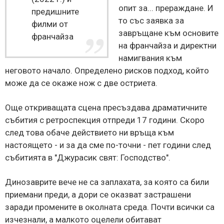
опит за... прераждане. И
предишните
то със заявка за
филми от
завръщане към основите
франчайза
на франчайза и директни
намигвания към
неговото начало. Определено рисков подход, който
може да се окаже нож с две остриета.
Още откриващата сцена пресъздава драматичните
събития с ретроспекция отпреди 17 години. Скоро
след това обаче действието ни връща към
настоящето - и за да сме по-точни - пет години след
събитията в "Джурасик свят: Господство".
Динозаврите вече не са заплахата, за която са били
приемани преди, а дори се оказват застрашени
заради промените в околната среда. Почти всички са
изчезнали, а малкото оцелели обитават