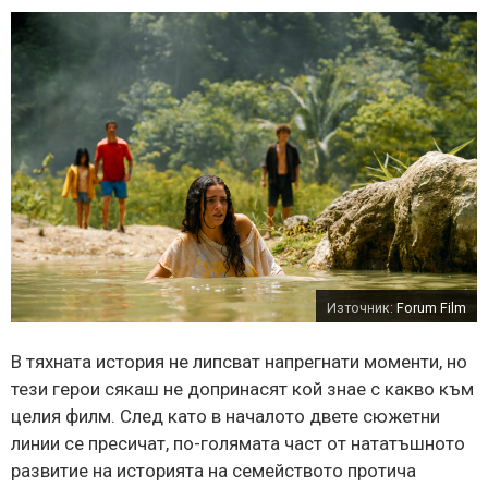
Източник:
Forum Film
В тяхната история не липсват напрегнати моменти, но
тези герои сякаш не допринасят кой знае с какво към
целия филм. След като в началото двете сюжетни
линии се пресичат, по-голямата част от нататъшното
развитие на историята на семейството протича