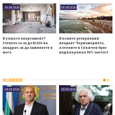
06.08.2026
05.08.2026
Купихте апартамент?
Късните резервации
Гответе се за до €1200 на
владеят Черноморието,
квадрат, за да заживеете в
хотелите в Слънчев бряг
него
надхвърлиха 90% заетост
НОВИНИ
08.08.2026
08.08.2026