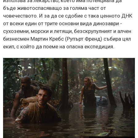
използва за лекарство, което има потенциала да
бъде животоспасяващо за голяма част от
човечеството. И за да се сдобие с така ценното ДНК
от всеки един от трите основни вида динозаври -
сухоземни, морски и летящи, безскрупулният и алчен
бизнесмен Мартин Кребс (Рупърт Френд) събира цял
екип, с който да поеме на опасна експедиция.