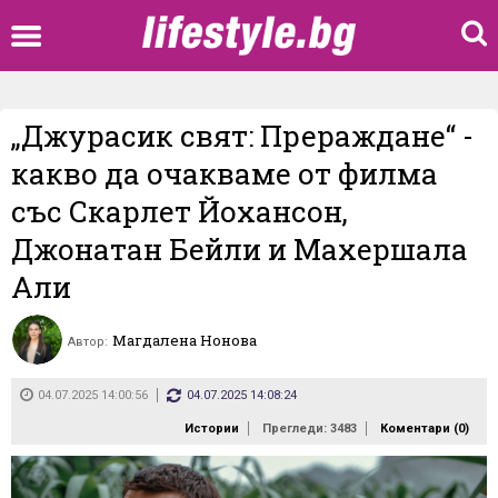
„Джурасик свят: Прераждане“ -
какво да очакваме от филма
със Скарлет Йохансон,
Джонатан Бейли и Махершала
Али
Магдалена Нонова
Автор:
04.07.2025 14:00:56
04.07.2025 14:08:24
Истории
Прегледи: 3483
Коментари (
0
)