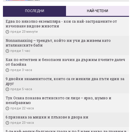
ПОСЛЕДНИ
НАЙ-ЧЕТЕНИ
Едва по няколко екземпляра - кои са най-застрашените от
изчезване видове животни
преди 23 минути
Nonnamaxxing – трендът, който ни учи да живеем като
италианските баби
преди 1 час
Как по естествен и безопасен начин да държим пчелите далеч
от басейна
преди 3 часа
9 двойки знаменитости, които са се женили два пъти един за
друг
преди 5 часа
Тук Осака показва истинското си лице – ярко, шумно и
незабравимо
преди 22 часа
6 признака за мишки и плъхове в двора ни
преди 23 часа
5-те най-малки български градa и по 5 идеи какво да правим в