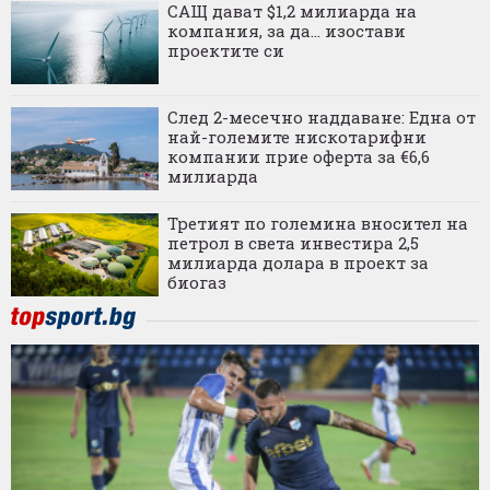
САЩ дават $1,2 милиарда на
компания, за да... изостави
проектите си
След 2-месечно наддаване: Една от
най-големите нискотарифни
компании прие оферта за €6,6
милиарда
Третият по големина вносител на
петрол в света инвестира 2,5
милиарда долара в проект за
биогаз