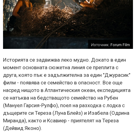
Източник:
Forum Film
Историята се задвижва леко мудно. Докато в един
момент основната сюжетна линия се преплита с
друга, която пък е задължителна за един "Джурасик"
филм - появява се семейство в опасност. Все още
насред нищото в Атлантическия океан, експедицията
се натъква на бедстващото семейство на Рубен
(Мануел Гарсия-Рулфо), поел на разходка с лодка с
дъщерите си Тереза ​​(Луна Блейз) и Изабела (Одрина
Миранда), както и Ксавиер - приятелят на Тереза
(Дейвид Яконо).