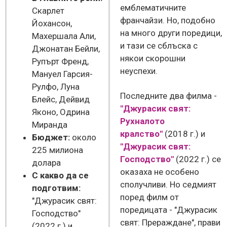
емблематичните
Скарлет
франчайзи. Но, подобно
Йохансон,
на много други поредици,
Махершала Али,
и тази се сблъска с
Джонатан Бейли,
някои скорошни
Рупърт Френд,
неуспехи.
Мануел Гарсия-
Рулфо, Луна
Последните два филма -
Блейс, Дейвид
"Джурасик свят:
Яконо, Одрина
Рухналото
Миранда
кралство"
(2018 г.) и
Бюджет:
около
"Джурасик свят:
225 милиона
Господство"
(2022 г.) се
долара
оказаха не особено
С какво да се
сполучливи. Но седмият
подготвим:
поред филм от
"Джурасик свят:
поредицата - "Джурасик
Господство"
свят: Прераждане", прави
(2022 г.) и