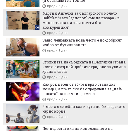
(и останалите в топ 10)
преди 3 дни
Мартин Ангелов за българското колело
Halfbike: “Като "еднорог" сме на пазара - в
много тясна ниша и почти без
конкуренция"
преди 2 дни
Защо чешмяната вода често е по-добрият
избор от бутилираната
преди 1 ден
Столицата на съседната на България страна,
която е сред най-добрите градове за улична
храна в света
преди 5 дни
Как рок песен от 80-те първо стана хит
номер 1, а по-късно бе определена за „най-
лошата“ на всички времена
преди 2 дни
4 места с лечебна кал и луга по българското
Черноморие
преди 2 дни
Пет недостатъка на използването на