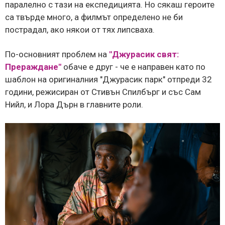
паралелно с тази на експедицията. Но сякаш героите
са твърде много, а филмът определено не би
пострадал, ако някои от тях липсваха.
По-основният проблем на
"Джурасик свят:
Прераждане"
обаче е друг - че е направен като по
шаблон на оригиналния "Джурасик парк" отпреди 32
години, режисиран от Стивън Спилбърг и със Сам
Нийл, и Лора Дърн в главните роли.