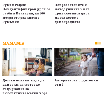
Румен Радев:
Непросветените и
Неидентифициран дрон се
малодушните имат
разби в България, на 100
привилегията да са
метра от границата с
мнозинство в
Румъния
демокрацията
MAMAMIA
Детски новини: къде да
Авторитарен родител ли
намерим качествено
съм?
съдържание за
любопитните малки хора