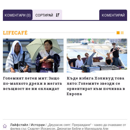
КОМЕНТАРИ (
0
)
СОРТИРАЙ
КОМЕНТИРАЙ
LIFECAFÉ
Големият летен мит: Защо
Къде избяга Холивуд това
по-малкото дрехи в жегата
лято: Големите звезди се
всъщност не ни охлаждат
ориентират към почивка в
Европа
Лайфстайл
/
Истории
/
„Джурасик свят: Прераждане“ - какво да очакваме от
филма със Скарлет Йохансон, Джонатан Бейли и Махершала Али