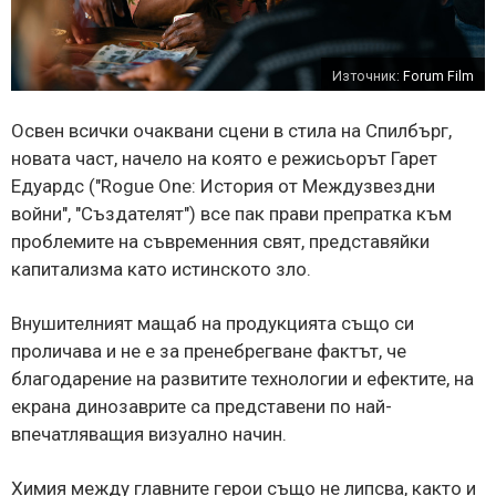
Източник:
Forum Film
Освен всички очаквани сцени в стила на Спилбърг,
новата част, начело на която е режисьорът Гарет
Едуардс ("Rogue One: История от Междузвездни
войни", "Създателят") все пак прави препратка към
проблемите на съвременния свят, представяйки
капитализма като истинското зло.
Внушителният мащаб на продукцията също си
проличава и не е за пренебрегване фактът, че
благодарение на развитите технологии и ефектите, на
екрана динозаврите са представени по най-
впечатляващия визуално начин.
Химия между главните герои също не липсва, както и