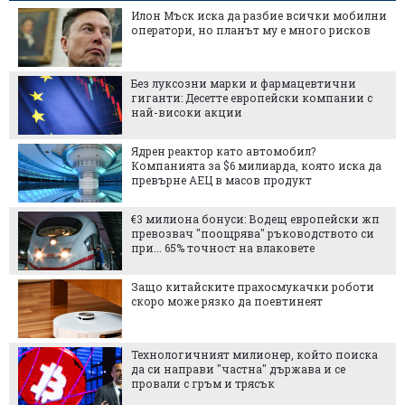
Илон Мъск иска да разбие всички мобилни
оператори, но планът му е много рисков
Без луксозни марки и фармацевтични
гиганти: Десетте европейски компании с
най-високи акции
Ядрен реактор като автомобил?
Компанията за $6 милиарда, която иска да
превърне АЕЦ в масов продукт
€3 милиона бонуси: Водещ европейски жп
превозвач "поощрява" ръководството си
при... 65% точност на влаковете
Защо китайските прахосмукачки роботи
скоро може рязко да поевтинеят
Технологичният милионер, който поиска
да си направи "частна" държава и се
провали с гръм и трясък