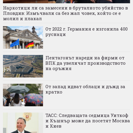
Наркотици ли са замесени в бруталното убийство в
Пловдив: Измъчвали са без жал човек, който се е
молил и плакал
От 2022 г. Германия е изгонила 400
руснаци
Пентагонът нареди на фирми от
ВПК да увеличат производството
на оръжия
От запад идват облаци и дъжд за
кратко
ТАСС: Следващата седмица Уиткоф
и Къшнър може да посетят Москва
и Киев