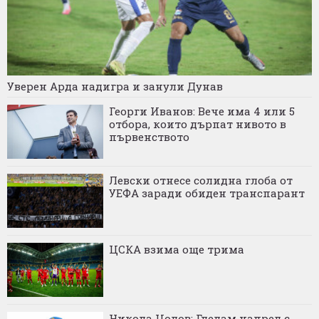
Уверен Арда надигра и занули Дунав
Георги Иванов: Вече има 4 или 5
отбора, които дърпат нивото в
първенството
Левски отнесе солидна глоба от
УЕФА заради обиден транспарант
ЦСКА взима още трима
Никола Цолов: Гледам напред с