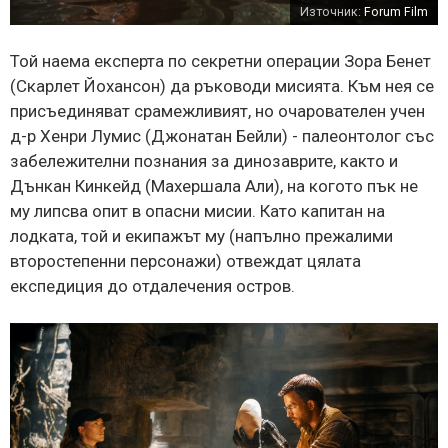
Източник:
Forum Film
Той наема експерта по секретни операции Зора Бенет
(Скарлет Йохансон) да ръководи мисията. Към нея се
присъединяват срамежливият, но очарователен учен
д-р Хенри Лумис (Джонатан Бейли) - палеонтолог със
забележителни познания за динозаврите, както и
Дънкан Кинкейд (Махершала Али), на когото пък не
му липсва опит в опасни мисии. Като капитан на
лодката, той и екипажът му (напълно прежалими
второстепенни персонажи) отвеждат цялата
експедиция до отдалечения остров.