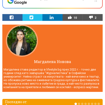
→
Google
10
2
Магдалена Нонова
Магдалена става редактор в lifestyle.bg през 2022 г. - точно две
години след като завършва "Журналистика" в Софийски
университет. Нейна страст са изкуствата - най-вече кино и театър,
но обожава ритъма на оживената градска култура и фестивалите.
Не пропуска ново място и събитие в града, а най-често разпуска в
компанията на приятели и любимия си коктейл - еспресо мартини.
Последно от: