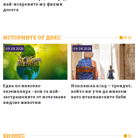
най-искрените му филми
досега
ИСТОРИИТЕ ОТ ДНЕС
09.08.2026
09.08.2026
Едва по няколко
Nonnamaxxing – трендът,
екземпляра - кои са най-
който ни учи да живеем
застрашените от изчезване
като италианските баби
видове животни
БИЗНЕС