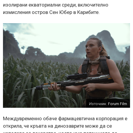
изолирани екваториални среди, включително
измисления остров Сен Юбер в Карибите.
Източник:
Forum Film
Междувременно обаче фармацевтична корпорация е
открила, че кръвта на динозаврите може да се