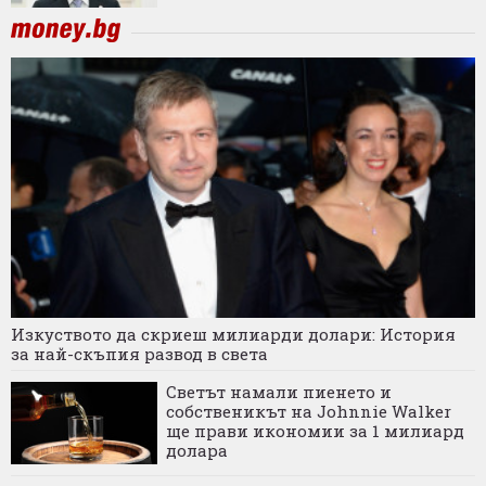
Изкуството да скриеш милиарди долари: История
за най-скъпия развод в света
Светът намали пиенето и
собственикът на Johnnie Walker
ще прави икономии за 1 милиард
долара