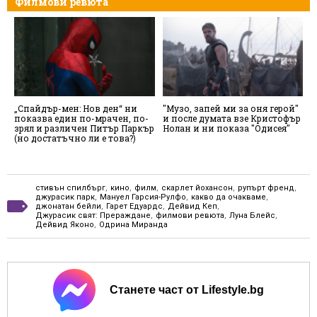
Филмови ревюта
„Спайдър-мен: Нов ден“ ни
"Музо, запей ми за оня герой"
"
показва един по-мрачен, по-
и после думата взе Кристофър
с
зрял и различен Питър Паркър
Нолан и ни показа "Одисея"
с
(но достатъчно ли е това?)
О
стивън спилбърг
,
кино
,
филм
,
скарлет йохансон
,
рупърт френд
,
джурасик парк
,
Мануел Гарсия-Рулфо
,
какво да очакваме
,
джонатан бейли
,
Гарет Едуардс
,
Дейвид Кеп
,
Джурасик свят: Прераждане
,
филмови ревюта
,
Луна Блейс
,
Дейвид Яконо
,
Одрина Миранда
Станете част от Lifestyle.bg