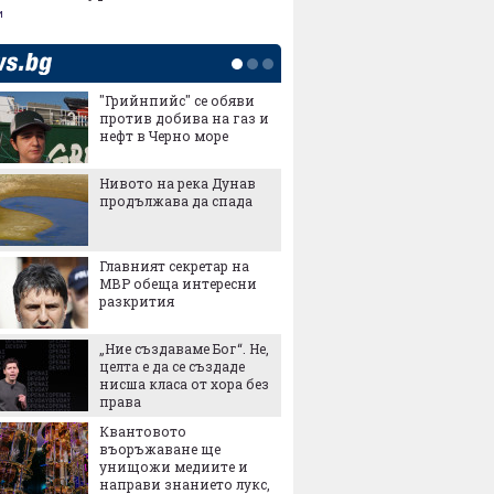
и
"Грийнпийс" се обяви
Послед
против добива на газ и
със за
нефт в Черно море
в евро 
промен
Нивото на река Дунав
НОИ ще
продължава да спада
обезще
Revolut
Главният секретар на
Удар по
МВР обеща интересни
големи
разкрития
на коб
концен
износа 
„Ние създаваме Бог“. Не,
Индустр
целта е да се създаде
милиар
нисша класа от хора без
заради
права
Герман
Квантовото
„Замър
въоръжаване ще
фабрика
унищожи медиите и
да пла
направи знанието лукс,