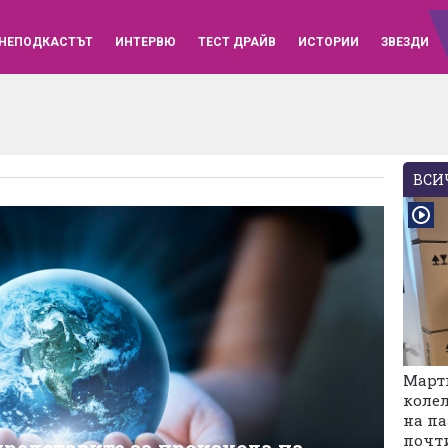
НЕПОДКАСТЪТ
ИНТЕРВЮ
ТЕСТ ДРАЙВ
ИСТОРИИ
ЗВЕЗДИ
ВСИЧ
Марти
колел
на па
почт