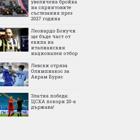
увеличена бройка
на спринтовите
състезания през
2027 година
Леонардо Бонучи
ще бъде част от
екипа на
италианския
национален отбор
Левски отряза
Олимпиакос за
Акрам Бурас
Златна победа:
ЦСКА покори 20-а
държава!