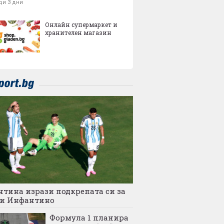
ди 3 дни
Онлайн супермаркет и
хранителен магазин
тина изрази подкрепата си за
и Инфантино
Формула 1 планира