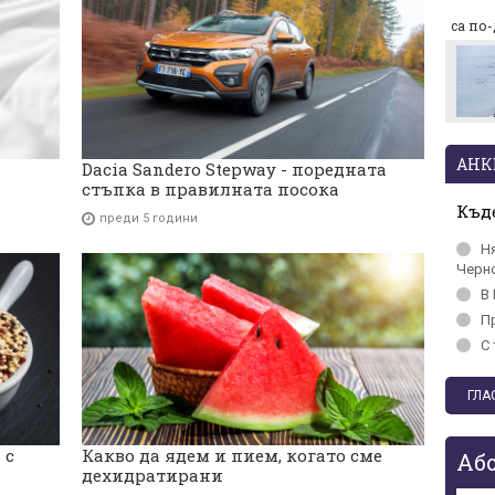
са по
Макаби Тел Авив срещу
ЦСКА, "жълтите" на
колене!
АНК
Dacia Sandero Stepway - поредната
стъпка в правилната посока
Къде
преди 5 години
Н
Черн
В 
П
С 
 с
Какво да ядем и пием, когато сме
Аб
дехидратирани