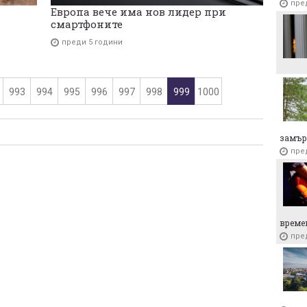
пре
Европа вече има нов лидер при
смартфоните
преди 5 години
993
994
995
996
997
998
999
1000
замър
пре
време
пре