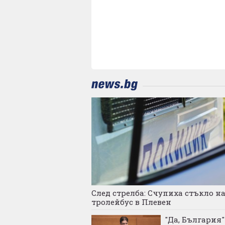
След стрелба: Счупиха стъкло н
тролейбус в Плевен
"Да, България"