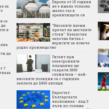
Европа от 15 години
ия за
не е имала толкова
ст
малко газ в
хранилищата си
в се
 да
"Високите наеми
ете в
пречат на местните
стоки": Казахстан
започва битка с
веригите за повече
мяна
родно производство
оти да
Гигант при
електронните
плащания ще
т 7
съкрати 2600
гнаха
служители – най-
високите позиции са с годишна
заплата до $460 хиляди
Евростат:
Българската
икономика - над 3
пъти по-голяма