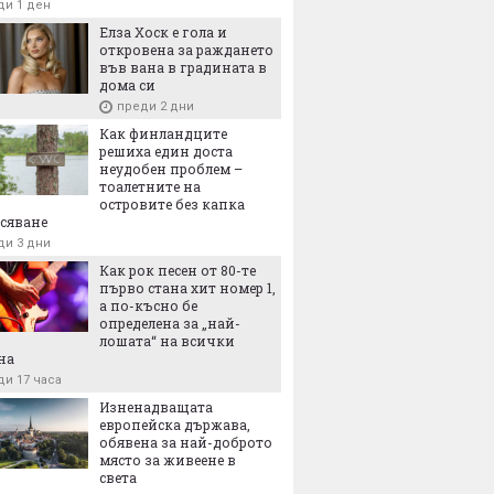
ди 1 ден
Елза Хоск е гола и
откровена за раждането
във вана в градината в
дома си
преди 2 дни
Как финландците
решиха един доста
неудобен проблем –
тоалетните на
островите без капка
сяване
ди 3 дни
Как рок песен от 80-те
първо стана хит номер 1,
а по-късно бе
определена за „най-
лошата“ на всички
на
ди 17 часа
Изненадващата
европейска държава,
обявена за най-доброто
място за живеене в
света