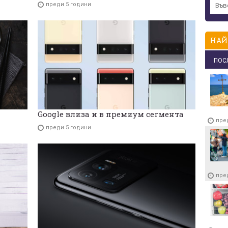
преди 5 години
НАЙ
ПОС
Google влиза и в премиум сегмента
пре
преди 5 години
пре