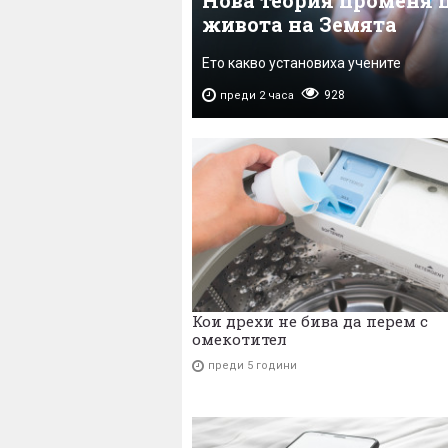
Нова теория променя п
живота на Земята
Ето какво установиха учените
928
преди 2 часа
Кои дрехи не бива да перем с
омекотител
преди 5 години