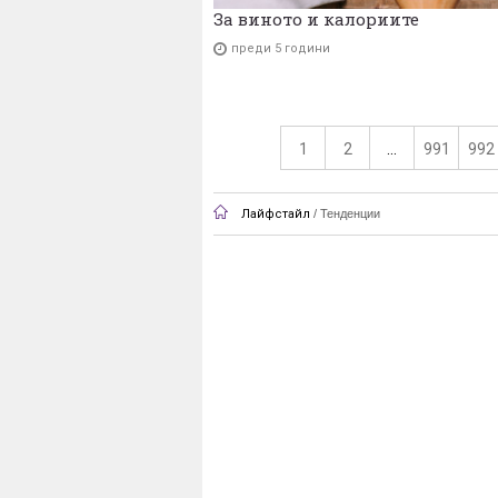
За виното и калориите
преди 5 години
1
2
...
991
992
Лайфстайл
/
Тенденции