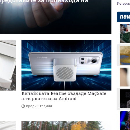
редставите за произхода на
Истори
Аржентина изрази
подкрепата си за Джани
Инфантино
Формула 1 планира
увеличена бройка на
спринтовите
състезания през 2027
година
Леонардо Бонучи ще
бъде част от екипа на
италианския
национален отбор
Китайската Realme създаде MagSafe
Левски отряза
алтернатива за Android
Олимпиакос за Акрам
Бурас
преди 5 години
Златна победа: ЦСКА
покори 20-а държава!