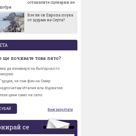
долара
останалите сценарии не
-добри
Купихт
Взе ли си Европа поука
Гответе
от щурма на Сеута?
квадрат
в него
ЕТА
 ще почивате това лято?
яма да изневеря на българското
омориe
Гърция, че съм фен на Омир
редпочитам Италия или Хърватия
тези цени само на село
Виж резултати
онирай се