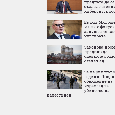
предлага да се
създаде агенц
киберсигурно
Евтим Милоше
мъчи с фокуси
запушва течов
културата
Законова про
предвижда
сделките с им
станат ад
За първи път о
години: Повди
обвинение на
израелец за
убийство на
палестинец