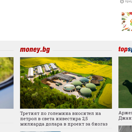
пре
Аржен
а
Третият по големина вносител на
Джан
петрол в света инвестира 2,5
милиарда долара в проект за биогаз