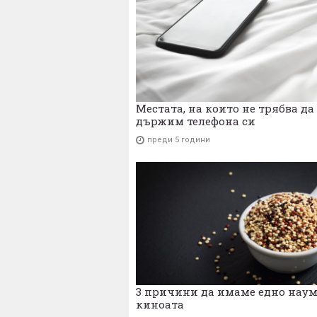
Местата, на които не трябва да
държим телефона си
преди 5 години
3 причини да имаме едно наум
киноата