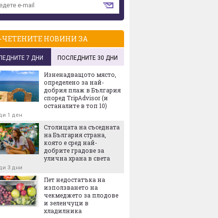
-ЧЕТЕНИТЕ НОВИНИ ЗА
ЛЕДНИТЕ 7 ДНИ
ПОСЛЕДНИТЕ 30 ДНИ
Изненадващото място,
определено за най-
добрия плаж в България
според TripAdvisor (и
останалите в топ 10)
ди 1 ден
Столицата на съседната
на България страна,
която е сред най-
добрите градове за
улична храна в света
ди 3 дни
Пет недостатъка на
използването на
чекмеджето за плодове
и зеленчуци в
хладилника