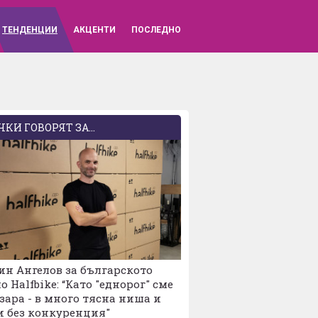
ВХОД
ТЕНДЕНЦИИ
АКЦЕНТИ
ПОСЛЕДНО
КИ ГОВОРЯТ ЗА...
н Ангелов за българското
о Halfbike: “Като "еднорог" сме
зара - в много тясна ниша и
и без конкуренция"