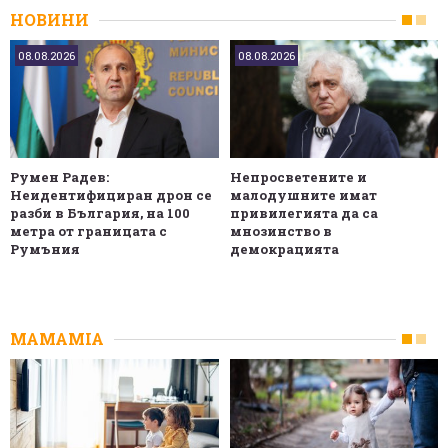
НОВИНИ
08.08.2026
08.08.2026
Румен Радев:
Непросветените и
Неидентифициран дрон се
малодушните имат
разби в България, на 100
привилегията да са
метра от границата с
мнозинство в
Румъния
демокрацията
MAMAMIA