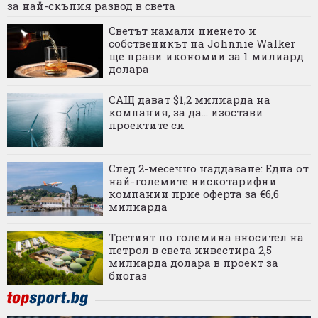
за най-скъпия развод в света
Светът намали пиенето и
собственикът на Johnnie Walker
ще прави икономии за 1 милиард
долара
САЩ дават $1,2 милиарда на
компания, за да... изостави
проектите си
След 2-месечно наддаване: Една от
най-големите нискотарифни
компании прие оферта за €6,6
милиарда
Третият по големина вносител на
петрол в света инвестира 2,5
милиарда долара в проект за
биогаз