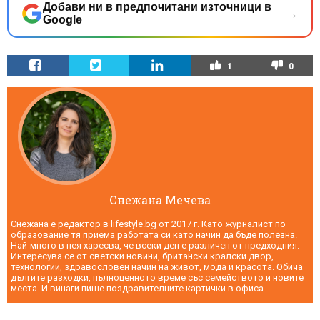
Добави ни в предпочитани източници в
→
Google
1
0
Снежана Мечева
Снежана е редактор в lifestyle.bg от 2017 г. Като журналист по
образование тя приема работата си като начин да бъде полезна.
Най-много в нея харесва, че всеки ден е различен от предходния.
Интересува се от светски новини, британски кралски двор,
технологии, здравословен начин на живот, мода и красота. Обича
дългите разходки, пълноценното време със семейството и новите
места. И винаги пише поздравителните картички в офиса.