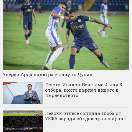
Уверен Арда надигра и занули Дунав
Георги Иванов: Вече има 4 или 5
отбора, които дърпат нивото в
първенството
Левски отнесе солидна глоба от
УЕФА заради обиден транспарант