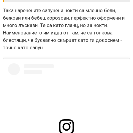
Така наречените сапунени нокти са млечно бели,
бежови или бебешкорозови, перфектно оформени и
много лъскави. Те са като гланц, но за нокти.
Наименованието им идва от там, че са толкова
блестящи, че буквално скърцат като ги докоснем -
точно като сапун.