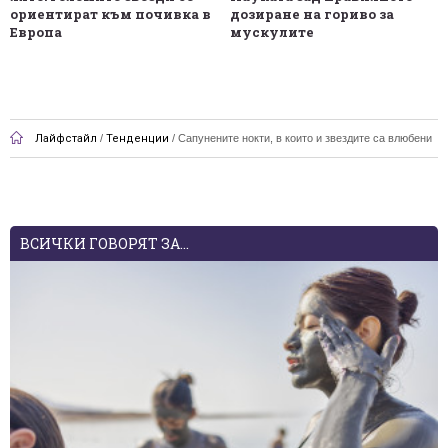
ориентират към почивка в
дозиране на гориво за
Европа
мускулите
Лайфстайл
/
Тенденции
/
Сапунените нокти, в които и звездите са влюбени
ВСИЧКИ ГОВОРЯТ ЗА...