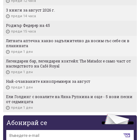
преди 12 часа
3 книги за август 2026 г.
преди 14 часа
Роджър Федерер на 45
преди 15 часа
Лятната аптечка: какво задължително да носим със себе си в
планината
преди 1 ден
Легендарен бар, легендарен коктейл: The Matador е само част от
наследството на Café Royal
преди 1 ден
Най-очакваните кинопремиери за август
преди 1 ден
Ели Голдинг с вокалите на Янка Рупкина и още - 5 нови песни
от седмицата
преди 1 ден
Абонирай се