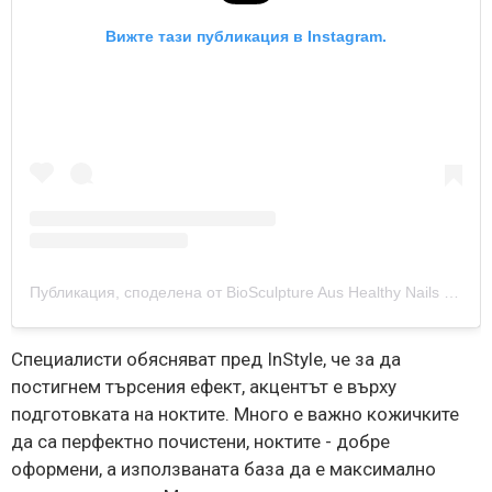
Вижте тази публикация в Instagram.
Публикация, споделена от BioSculpture Aus Healthy Nails (@biosculptureaus)
Специалисти обясняват пред InStyle, че за да
постигнем търсения ефект, акцентът е върху
подготовката на ноктите. Много е важно кожичките
да са перфектно почистени, ноктите - добре
оформени, а използваната база да е максимално