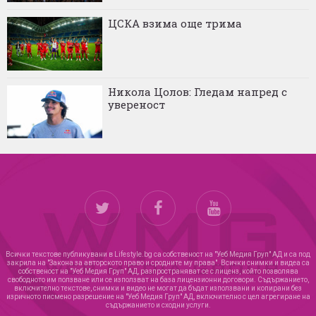
ЦСКА взима още трима
Никола Цолов: Гледам напред с
увереност
Всички текстове публикувани в Lifestyle.bg са собственост на "Уеб Медия Груп" АД и са под
закрила на "Закона за авторското право и сродните му права". Всички снимки и видеа са
собственост на "Уеб Медия Груп" АД, разпространяват се с лиценз, който позволява
свободното им ползване или се използват на база лицензионни договори. Съдържанието,
включително текстове, снимки и видео не могат да бъдат използвани и копирани без
изричното писмено разрешение на "Уеб Медия Груп" АД, включително с цел агрегиране на
съдържанието и сходни услуги.