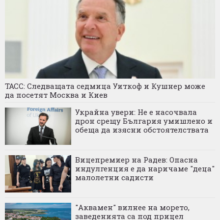
ТАСС: Следващата седмица Уиткоф и Кушнер може
да посетят Москва и Киев
Украйна увери: Не е насочвала
дрон срещу България умишлено и
обеща да изясни обстоятелствата
Вицепремиер на Радев: Опасна
индулгенция е да наричаме "деца"
малолетни садисти
"Аквамен" вилнее на морето,
заведенията са под прицел