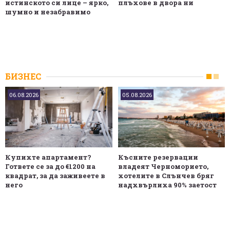
истинското си лице – ярко,
плъхове в двора ни
шумно и незабравимо
БИЗНЕС
06.08.2026
05.08.2026
Купихте апартамент?
Късните резервации
Гответе се за до €1200 на
владеят Черноморието,
квадрат, за да заживеете в
хотелите в Слънчев бряг
него
надхвърлиха 90% заетост