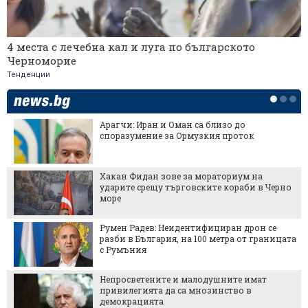
4 места с лечебна кал и луга по българското
Черноморие
Тенденции
Арагчи: Иран и Оман са близо до
споразумение за Ормузкия проток
Хакан Фидан зове за мораториум на
ударите срещу търговските кораби в Черно
море
Румен Радев: Неидентифициран дрон се
разби в България, на 100 метра от границата
с Румъния
Непросветените и малодушните имат
привилегията да са мнозинство в
демокрацията