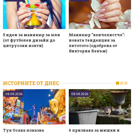
5 идеи за маникюр за юли
Маникюр "венчелистче":
(от футболен дизайн до
новата тенденция за
цитрусови нокти)
лятотото (одобрена от
Виктория Бекъм)
ИСТОРИИТЕ ОТ ДНЕС
08.08.2026
08.08.2026
Тук Осака показва
6 признака за мишки и