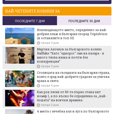
НАЙ-ЧЕТЕНИТЕ НОВИНИ ЗА
ПОСЛЕДНИТЕ 7 ДНИ
ПОСЛЕДНИТЕ 30 ДНИ
Изненадващото място, определено за най-
добрия плаж в България според TripAdvisor
(и останалите в топ 10)
преди 3 дни
Мартин Ангелов за българското колело
Halfbike: “Като "еднорог" сме на пазара - в
много тясна ниша и почти без
конкуренция"
преди 2 дни
Столицата на съседната на България страна,
която е сред най-добрите градове за улична
храна в света
преди 4 дни
Как рок песен от 80-те първо стана хит
номер 1, а по-късно бе определена за „най-
лошата“ на всички времена
преди 2 дни
4 места с лечебна кал и луга по българското