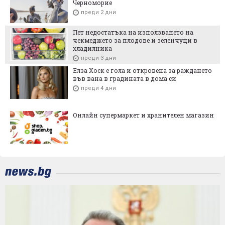
Черноморие
преди 2 дни
Пет недостатъка на използването на
чекмеджето за плодове и зеленчуци в
хладилника
преди 3 дни
Елза Хоск е гола и откровена за раждането
във вана в градината в дома си
преди 4 дни
Онлайн супермаркет и хранителен магазин