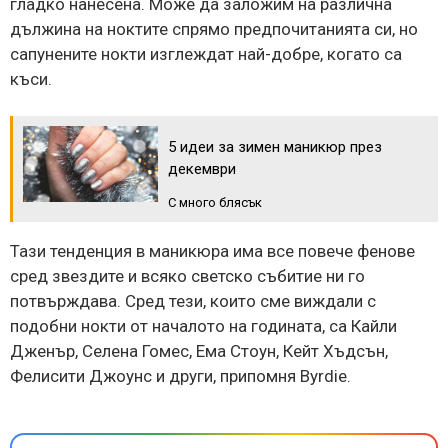
гладко нанесена. Може да заложим на различна
дължина на ноктите спрямо предпочитанията си, но
сапунените нокти изглеждат най-добре, когато са
къси.
5 идеи за зимен маникюр през
декември
С много блясък
Тази тенденция в маникюра има все повече фенове
сред звездите и всяко светско събитие ни го
потвърждава. Сред тези, които сме виждали с
подобни нокти от началото на годината, са Кайли
Дженър, Селена Гомес, Ема Стоун, Кейт Хъдсън,
Фелисити Джоунс и други, припомня Byrdie.