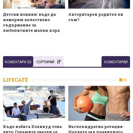
Детски новини: къде да
Авторитарен родител ли
намерим качествено
съм?
съдържание за
любопитните малки хора
КОМЕНТАРИ (
0
)
СОРТИРАЙ
КОМЕНТИРАЙ
LIFECAFÉ
Къде избяга Холивуд това
Въглехидратна ротация:
лято: Големите звезди се
Науката зад правилното