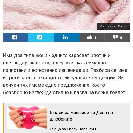
Източник:
iStock
1
0
Има два типа жени - едните харесват цветни и
нестандартни нокти, а другите - максимално
изчистени и естествено изглеждащи. Разбира се, има
и трети, които се водят от актуалните тенденции. За
всички тях имаме едно предложение, което
безспорно изглежда стилно и пасва на всеки тоалет.
5 идеи за маникюр за Деня на
влюбените
Сърца за Свети Валентин