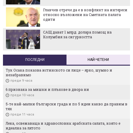
Главчев отрече да е в конфликт на интереси
относно възложени на Сметната палата
одити
САЩ дават 1 млрд. долара помощ на
Колумбия за сигурността
ПОСЛЕДНИ
НАЙ-ЧЕТЕНИ
Тук Осака показва истинското си лице – ярко, шумно и
незабравимо
преди 9 часа
6 признака за мишки и плъхове в двора ни
преди 10 часа
5-те най-малки български градa и по 5 идеи какво да правим в
тях
преди 11 часа
Лека, освежаваща и здравословна: арабската салата, която е
идеална за лятото