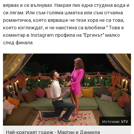
вярвах и се вълнувах. Накрая пих една студена вода и
си лягам. Или съм голяма шматка или съм отчаяна
романтичка, която вярваше че тези хора не са това,
което изглеждат, и че наистина са влюбени." Това е
коментар в Instagram профила на "Ергенът" малко
след финала.
Източник:
bTV
Най-краткият годеж - Мартин и Даниела