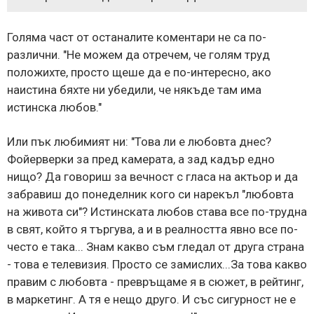
Голяма част от останалите коментари не са по-
различни. "Не можем да отречем, че голям труд
положихте, просто щеше да е по-интересно, ако
наистина бяхте ни убедили, че някъде там има
истинска любов."
Или пък любимият ни: "Това ли е любовта днес?
Фойерверки за пред камерата, а зад кадър едно
нищо? Да говориш за вечност с гласа на актьор и да
забравиш до понеделник кого си нарекъл "любовта
на живота си"? Истинската любов става все по-трудна
в свят, който я търгува, а и в реалността явно все по-
често е така... Знам какво съм гледал от друга страна
- това е телевизия. Просто се замислих...За това какво
правим с любовта - превръщаме я в сюжет, в рейтинг,
в маркетинг. А тя е нещо друго. И със сигурност не е