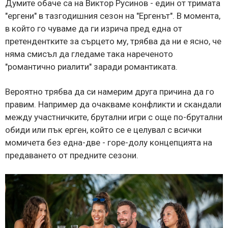
Думите обаче са на Виктор Русинов - един от тримата
"ергени" в тазгодишния сезон на "Ергенът". В момента,
в който го чуваме да ги изрича пред една от
претендентките за сърцето му, трябва да ни е ясно, че
няма смисъл да гледаме така нареченото
"романтично риалити" заради романтиката.
Вероятно трябва да си намерим друга причина да го
правим. Например да очакваме конфликти и скандали
между участничките, брутални игри с още по-брутални
обиди или пък ерген, който се е целувал с всички
момичета без една-две - горе-долу концепцията на
предаването от предните сезони.