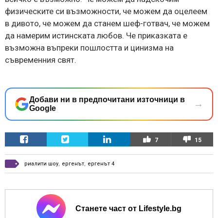
физическите си възможности, че можем да оцелеем
в дивото, че можем да станем шеф-готвач, че можем
да намерим истинската любов. Че приказката е
възможна въпреки пошлостта и цинизма на
съвременния свят.
Добави ни в предпочитани източници в
→
Google
7
15
риалити шоу
,
ергенът
,
ергенът 4
Станете част от Lifestyle.bg