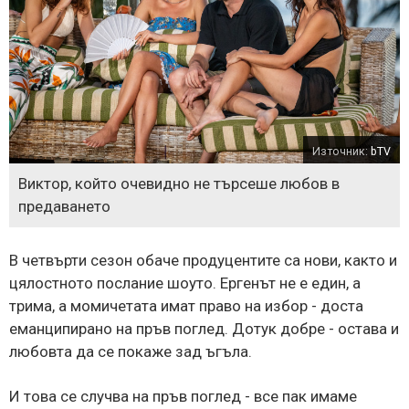
Източник:
bTV
Виктор, който очевидно не търсеше любов в
предаването
В четвърти сезон обаче продуцентите са нови, както и
цялостното послание шоуто. Ергенът не е един, а
трима, а момичетата имат право на избор - доста
еманципирано на пръв поглед. Дотук добре - остава и
любовта да се покаже зад ъгъла.
И това се случва на пръв поглед - все пак имаме