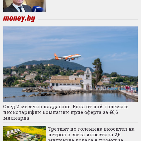
След 2-месечно наддаване: Една от най-големите
нискотарифни компании прие оферта за €6,6
милиарда
Третият по големина вносител на
петрол в света инвестира 2,5
милиарда долара в проект за