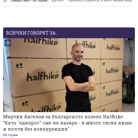
Лайфстайл
/
Истории
/
"Ергенът" - любовното риалити, в което любов няма
ВСИЧКИ ГОВОРЯТ ЗА...
Мартин Ангелов за българското колело Halfbike:
“Като "еднорог" сме на пазара - в много тясна ниша
и почти без конкуренция"
Истории