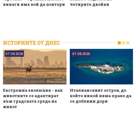
винаги има кой да повтори
четирите двойки
ИСТОРИИТЕ ОТ ДНЕС
07.08.2026
07.08.2026
Екстремна еволюция - как
Италианският остров, до
животните се адаптират
който никой няма право да
към градската среда на
се доближи дори
живот