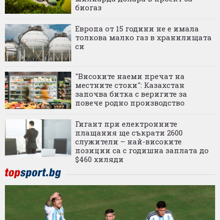
биогаз
Европа от 15 години не е имала
толкова малко газ в хранилищата
си
"Високите наеми пречат на
местните стоки": Казахстан
започва битка с веригите за
повече родно производство
Гигант при електронните
плащания ще съкрати 2600
служители – най-високите
позиции са с годишна заплата до
$460 хиляди