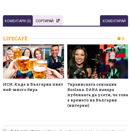
КОМЕНТАРИ (
0
)
СОРТИРАЙ
КОМЕНТИРАЙ
LIFECAFÉ
НСИ: Къде в България пият
Украинската сензация
най-много бира
Ruslana: DARA накара
публиката да усети, че това
е времето на България
(интервю)