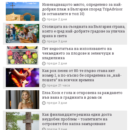
Изненадващото място, определено за най-
добрия плаж в България според TripAdvisor
(и останалите в топ 10)
преди 2 дни
Столицата на съседната на България страна,
която е сред най-добрите градове за улична
храна в света
преди 3 дни
Пет недостатъка на използването на
чекмеджето за плодове и зеленчуци в
хладилника
преди 2 дни
Как рок песен от 80-те първо стана хит
номер 1, а по-късно бе определена за „най-
лошата“ на всички времена
преди 21 часа
Елза Хоск е гола и откровена за раждането
във вана в градината в дома си
преди 3 дни
Как финландците решиха един доста
неудобен проблем – тоалетните на
островите без капка замърсяване
преди 3 дни