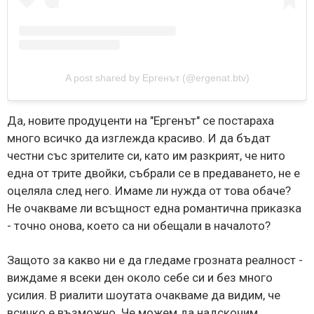
A post shared by Ергенът (@ergenat.btv)
Да, новите продуценти на "Ергенът" се постараха
много всичко да изглежда красиво. И да бъдат
честни със зрителите си, като им разкрият, че нито
една от трите двойки, събрали се в предаването, не е
оцеляла след него. Имаме ли нужда от това обаче?
Не очакваме ли всъщност една романтична приказка
- точно онова, което са ни обещали в началото?
Защото за какво ни е да гледаме грозната реалност -
виждаме я всеки ден около себе си и без много
усилия. В риалити шоутата очакваме да видим, че
всичко е възможно. Че можем да надскочим