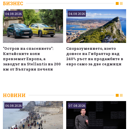
БИЗНЕС
04.08.2026
04.08.2026
"Остров на спасението":
Споразумението, което
Китайските коли
донесе на Гибралтар над
превземат Европа, а
240% ръст на продажбите в
заводът на Stellantis на 200
евро само за две седмици
км от България печели
НОВИНИ
06.08.2026
07.08.2026