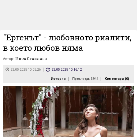
"Ергенът" - любовното риалити,
в което любов няма
Инес Стоилова
Автор:
23.05.2025 10:05:26
23.05.2025 10:16:12
Истории
Прегледи: 3944
Коментари (
0
)