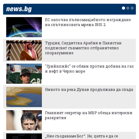
ЕС започва пълномащабното изграждане
на спътниковата мрежа IRIS 2
Турция, Саудитска Арабия и Пакистан
подписват съвместно отбранително
споразумение
"Грийнпийс" се обяви против добива на газ
и нефт в Черно море
Нивото на река Дунав продължава да спада
Главният секретар на МВР обеща интересни
разкрития
„Ние създаваме Бог“. Не, целта е да се