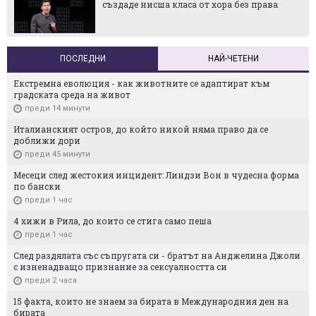
създаде нисша класа от хора без права
ПОСЛЕДНИ
НАЙ-ЧЕТЕНИ
Екстремна еволюция - как животните се адаптират към
градската среда на живот
преди 14 минути
Италианският остров, до който никой няма право да се
доближи дори
преди 45 минути
Месеци след жестокия инцидент: Линдзи Вон в чудесна форма
по бански
преди 1 час
4 хижи в Рила, до които се стига само пеша
преди 1 час
След раздялата със съпругата си - братът на Анджелина Джоли
с изненадващо признание за сексуалността си
преди 2 часа
15 факта, които не знаем за бирата в Международния ден на
бирата