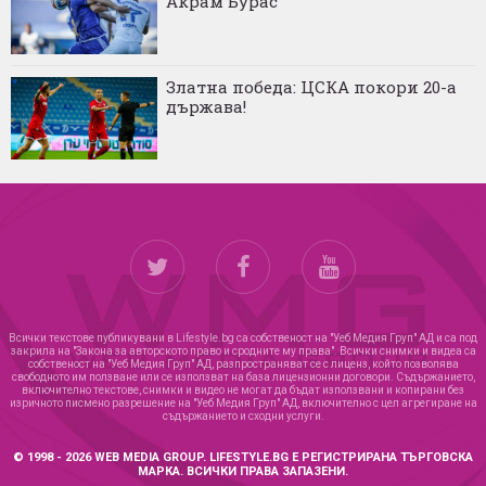
Акрам Бурас
Златна победа: ЦСКА покори 20-а
държава!
Всички текстове публикувани в Lifestyle.bg са собственост на "Уеб Медия Груп" АД и са под
закрила на "Закона за авторското право и сродните му права". Всички снимки и видеа са
собственост на "Уеб Медия Груп" АД, разпространяват се с лиценз, който позволява
свободното им ползване или се използват на база лицензионни договори. Съдържанието,
включително текстове, снимки и видео не могат да бъдат използвани и копирани без
изричното писмено разрешение на "Уеб Медия Груп" АД, включително с цел агрегиране на
съдържанието и сходни услуги.
© 1998 - 2026 WEB MEDIA GROUP. LIFESTYLE.BG Е РЕГИСТРИРАНА ТЪРГОВСКА
МАРКА. ВСИЧКИ ПРАВА ЗАПАЗЕНИ.