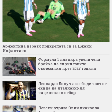
Аржентина изрази подкрепата си за Джани
Инфантино
Формула 1 планира увеличена
бройка на спринтовите
състезания през 2027 година
Леонардо Бонучи ще бъде част от
екипа на италианския
национален отбор
Левски отряза Олимпиакос за