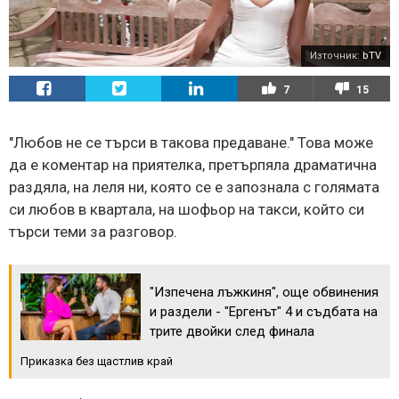
Източник:
bTV
7
15
"Любов не се търси в такова предаване." Това може
да е коментар на приятелка, претърпяла драматична
раздяла, на леля ни, която се е запознала с голямата
си любов в квартала, на шофьор на такси, който си
търси теми за разговор.
"Изпечена лъжкиня", още обвинения
и раздели - "Ергенът" 4 и съдбата на
трите двойки след финала
Приказка без щастлив край