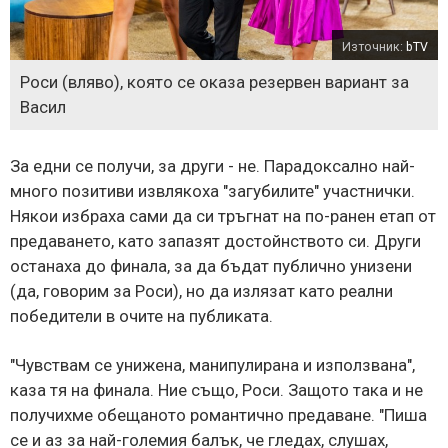
Източник:
bTV
Роси (вляво), която се оказа резервен вариант за
Васил
За едни се получи, за други - не. Парадоксално най-
много позитиви извлякоха "загубилите" участнички.
Някои избраха сами да си тръгнат на по-ранен етап от
предаването, като запазят достойнството си. Други
останаха до финала, за да бъдат публично унизени
(да, говорим за Роси), но да излязат като реални
победители в очите на публиката.
"Чувствам се унижена, манипулирана и използвана",
каза тя на финала. Ние също, Роси. Защото така и не
получихме обещаното романтично предаване. "Пиша
се и аз за най-големия балък, че гледах, слушах,