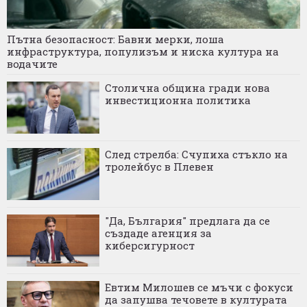
Пътна безопасност: Бавни мерки, лоша
инфраструктура, популизъм и ниска култура на
водачите
Столична община гради нова
инвестиционна политика
След стрелба: Счупиха стъкло на
тролейбус в Плевен
"Да, България" предлага да се
създаде агенция за
киберсигурност
Евтим Милошев се мъчи с фокуси
да запушва течовете в културата