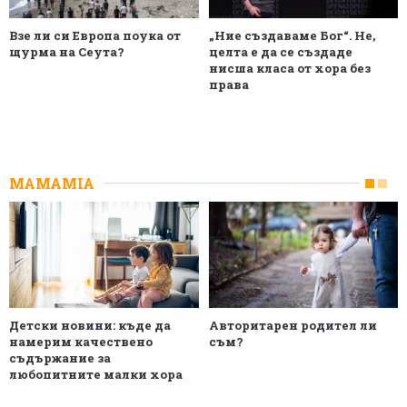
Взе ли си Европа поука от
„Ние създаваме Бог“. Не,
щурма на Сеута?
целта е да се създаде
нисша класа от хора без
права
MAMAMIA
Детски новини: къде да
Авторитарен родител ли
намерим качествено
съм?
съдържание за
любопитните малки хора