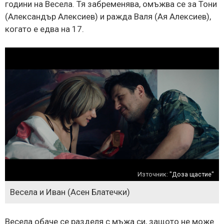
години на Весела. Тя забременява, омъжва се за Тони
(Александър Алексиев) и ражда Валя (Ая Алексиев),
когато е едва на 17.
Източник:
"Доза щастие"
Весела и Иван (Асен Блатечки)
Весела обаче се разделя с мъжа си, защото не може