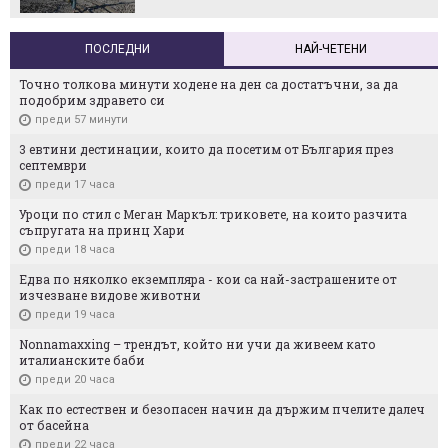
ПОСЛЕДНИ
НАЙ-ЧЕТЕНИ
Точно толкова минути ходене на ден са достатъчни, за да
подобрим здравето си
преди 57 минути
3 евтини дестинации, които да посетим от България през
септември
преди 17 часа
Уроци по стил с Меган Маркъл: триковете, на които разчита
съпругата на принц Хари
преди 18 часа
Едва по няколко екземпляра - кои са най-застрашените от
изчезване видове животни
преди 19 часа
Nonnamaxxing – трендът, който ни учи да живеем като
италианските баби
преди 20 часа
Как по естествен и безопасен начин да държим пчелите далеч
от басейна
преди 22 часа