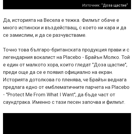
Източник:
"Доза щастие"
Да, историята на Весела е тежка. Филмът обаче е
много истински и въздействащ, с което ни кара и да
се замислим, и да се разчувстваме.
Точно това българо-британската продукция прави и с
легендарния вокалист на Placebo - Брайън Молко. Той
е един от малкото хора, които гледат "Доза щастие",
преди още да се е появил официално на екран.
Историята дотолкова го пленява, че Брайън веднага
предлага едно от емблематичните парчета на Placebo
- "Protect Me From What I Want", да бъде част от
саундтрака. Именно с тази песен започва и филмът.