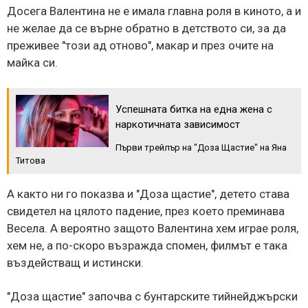
Досега Валентина не е имала главна роля в киното, а и
не желае да се върне обратно в детството си, за да
преживее "този ад отново", макар и през очите на
майка си.
Успешната битка на една жена с
наркотичната зависимост
Първи трейлър на "Доза Щастие" на Яна
Титова
А както ни го показва и "Доза щастие", детето става
свидетел на цялото падение, през което преминава
Весела. А вероятно защото Валентина хем играе роля,
хем не, а по-скоро възражда спомен, филмът е така
въздействащ и истински.
"Доза щастие" започва с бунтарските тийнейджърски