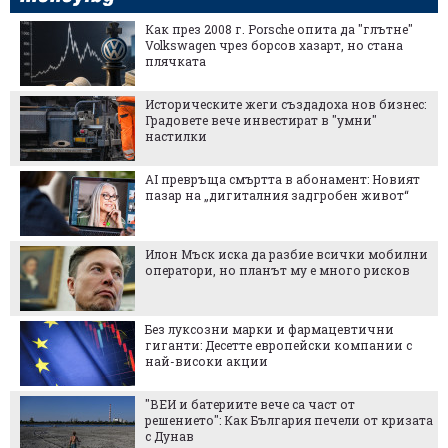
Как през 2008 г. Porsche опита да "глътне"
Volkswagen чрез борсов хазарт, но стана
плячката
Историческите жеги създадоха нов бизнес:
Градовете вече инвестират в "умни"
настилки
AI превръща смъртта в абонамент: Новият
пазар на „дигиталния задгробен живот“
Илон Мъск иска да разбие всички мобилни
оператори, но планът му е много рисков
Без луксозни марки и фармацевтични
гиганти: Десетте европейски компании с
най-високи акции
"ВЕИ и батериите вече са част от
решението": Как България печели от кризата
с Дунав