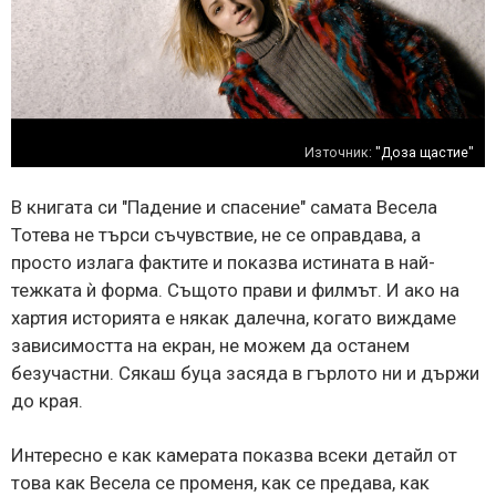
Източник:
"Доза щастие"
В книгата си "Падение и спасение" самата Весела
Тотева не търси съчувствие, не се оправдава, а
просто излага фактите и показва истината в най-
тежката ѝ форма. Същото прави и филмът. И ако на
хартия историята е някак далечна, когато виждаме
зависимостта на екран, не можем да останем
безучастни. Сякаш буца засяда в гърлото ни и държи
до края.
Интересно е как камерата показва всеки детайл от
това как Весела се променя, как се предава, как