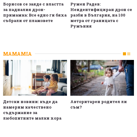
Борисов се заяде с властта
Румен Радев:
за падналия дрон-
Неидентифициран дрон се
примамка: Все едно ги бяха
разби в България, на 100
събрали от плажовете
метра от границата с
Румъния
MAMAMIA
Детски новини: къде да
Авторитарен родител ли
намерим качествено
съм?
съдържание за
любопитните малки хора