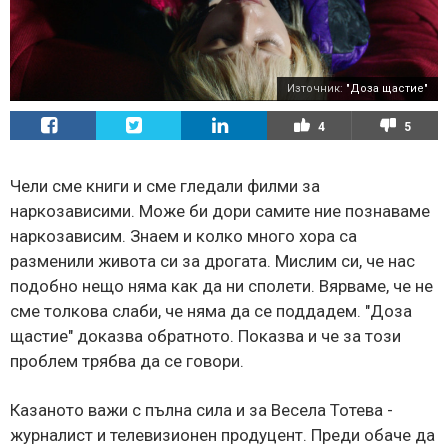
Източник:
"Доза щастие"
4
5
Чели сме книги и сме гледали филми за
наркозависими. Може би дори самите ние познаваме
наркозависим. Знаем и колко много хора са
разменили живота си за дрогата. Мислим си, че нас
подобно нещо няма как да ни сполети. Вярваме, че не
сме толкова слаби, че няма да се поддадем. "Доза
щастие" доказва обратното. Показва и че за този
проблем трябва да се говори.
Казаното важи с пълна сила и за Весела Тотева -
журналист и телевизионен продуцент. Преди обаче да