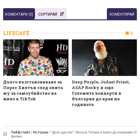
КОМЕНТАРИ (
0
)
СОРТИРАЙ
КОМЕНТИРАЙ
LIFECAFÉ
Дълго възстановяване за
Deep Purple, Judast Priest,
Перес Хилтън след опита
ASAP Rocky и още:
му за самоубийство на
Големите концерти в
живо в TikTok
България до края на
годината
Лайфстайл
/
Истории
/
"Доза щастие", Весела Тотева и какво да очакваме от
филма