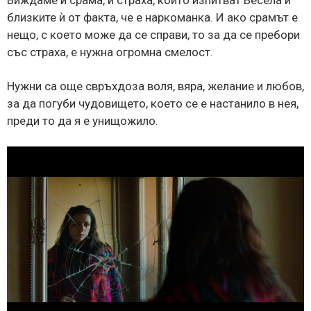
Виждаме и срама, и страха, които изпитват Весела и
близките ѝ от факта, че е наркоманка. И ако срамът е
нещо, с което може да се справи, то за да се пребори
със страха, е нужна огромна смелост.
Нужни са още свръхдоза воля, вяра, желание и любов,
за да погуби чудовището, което се е настанило в нея,
преди то да я е унищожило.