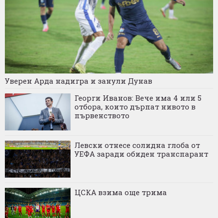
Уверен Арда надигра и занули Дунав
Георги Иванов: Вече има 4 или 5
отбора, които дърпат нивото в
първенството
Левски отнесе солидна глоба от
УЕФА заради обиден транспарант
ЦСКА взима още трима