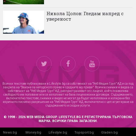
Никола Цолов: Гледам напред с
увереност
Всички текстове публикувани в Lifestyle.bg са собственост на "Уеб Медия Груп" АД и са под
закрила на "Закона за авторското право и сродните му права". Всички снимки и видеа са
собственост на "Уеб Медия Груп" АД, разпространяват се с лиценз, който позволява
свободното им ползване или се използват на база лицензионни договори. Съдържанието,
включително текстове, снимки и видео не могат да бъдат използвани и копирани без
изричното писмено разрешение на "Уеб Медия Груп" АД, включително с цел агрегиране на
съдържанието и сходни услуги.
© 1998 - 2026 WEB MEDIA GROUP. LIFESTYLE.BG Е РЕГИСТРИРАНА ТЪРГОВСКА
МАРКА. ВСИЧКИ ПРАВА ЗАПАЗЕНИ.
News.bg
Money.bg
Lifestyle.bg
Topsport.bg
Gladen.bg