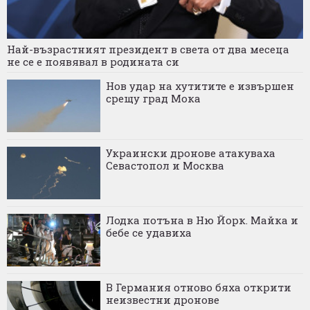
Най-възрастният президент в света от два месеца
не се е появявал в родината си
Нов удар на хутитите е извършен
срещу град Мока
Украински дронове атакуваха
Севастопол и Москва
Лодка потъна в Ню Йорк. Майка и
бебе се удавиха
В Германия отново бяха открити
неизвестни дронове