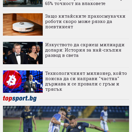
65% точност на влаковете
Защо китайските прахосмукачки
роботи скоро може рязко да
поевтинеят
Изкуството да скриеш милиарди
долари: История за най-скъпия
развод в света
Технологичният милионер, който
поиска да си направи "частна"
държава и се провали с гръм и
трясък