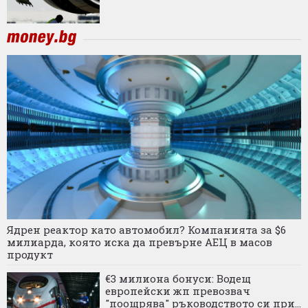
Ядрен реактор като автомобил? Компанията за $6
милиарда, която иска да превърне АЕЦ в масов
продукт
€3 милиона бонуси: Водещ
европейски жп превозвач
"поощрява" ръководството си при...