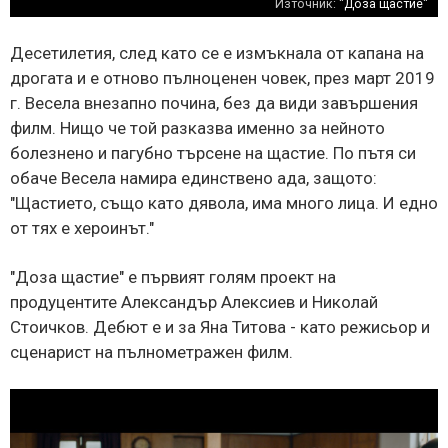
Източник:
"Доза щастие"
Десетилетия, след като се е измъкнала от капана на
дрогата и е отново пълноценен човек, през март 2019
г. Весела внезапно почина, без да види завършения
филм. Нищо че той разказва именно за нейното
болезнено и пагубно търсене на щастие. По пътя си
обаче Весела намира единствено ада, защото:
"Щастието, също като дявола, има много лица. И едно
от тях е хероинът."
"Доза щастие" е първият голям проект на
продуцентите Александър Алексиев и Николай
Стоичков. Дебют е и за Яна Титова - като режисьор и
сценарист на пълнометражен филм.