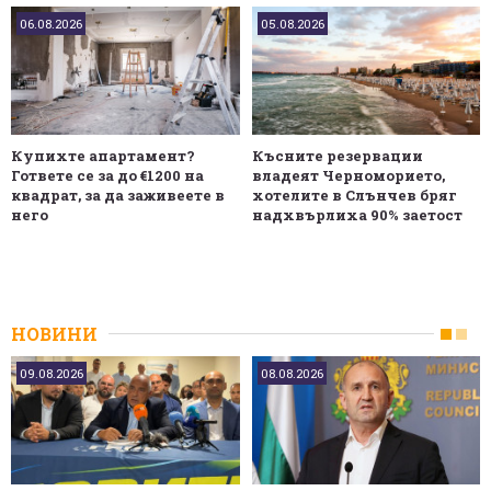
06.08.2026
05.08.2026
Купихте апартамент?
Късните резервации
Гответе се за до €1200 на
владеят Черноморието,
квадрат, за да заживеете в
хотелите в Слънчев бряг
него
надхвърлиха 90% заетост
НОВИНИ
09.08.2026
08.08.2026