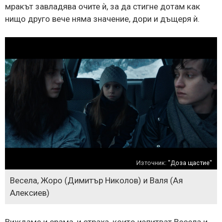
мракът завладява очите ѝ, за да стигне дотам как
нищо друго вече няма значение, дори и дъщеря ѝ.
Източник:
"Доза щастие"
Весела, Жоро (Димитър Николов) и Валя (Ая
Алексиев)