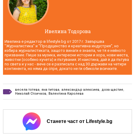
Ивелина Тодорова
Ивелина е редактор в lifestyle.bg от 2017 г. Завършва
"Журналистика" и "Продуценство и креативна индустрия", но
избира журналистиката, защото винаги е знаела, че тя е нейното
призвание. Пише за музика, интересни истории и хора, нови места,
животни (особено кучета) и пътувания. И наистина, дай ѝ да пътува
по света и у нас - вече се е разписала с над 30 държави на четири
континента, но няма да спре, докато не ги обиколи всичките.
весела тотева
,
яна титова
,
александър алексиев
,
доза щастие
,
Николай Стоичков
,
Валентина Каролева
Станете част от Lifestyle.bg