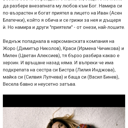
да разбере внезапната му любов към Бог. Намира си
по-възрастен и богат приятел в лицето на Иван (Асен
Блатечки), който я обича и се грижи за нея и дъщеря
ѝ. Но намира и други "приятели" - от онези, най-лошите.
Веднъж попаднала в наркоманската компания на
Жоро (Димитър Николов), Краси (Ирмена Чичикова) и
Милен (Цветан Алексиев), тя бързо разбира какво е
хероин. И връщане назад няма. И въпреки че има
подкрепата на сестра си Бистра (Лилия Инджова),
майка си (Силвия Лулчева) и баща си (Васил Бинев),
Весела бавно и неусетно затъва.