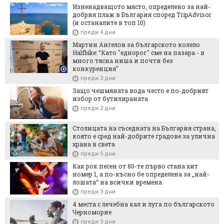
Изненадващото място, определено за най-
добрия плаж в България според TripAdvisor
(и останалите в топ 10)
преди 4 дни
Мартин Ангелов за българското колело
Halfbike: “Като "еднорог" сме на пазара - в
много тясна ниша и почти без
конкуренция"
преди 3 дни
Защо чешмяната вода често е по-добрият
избор от бутилираната
преди 2 дни
Столицата на съседната на България страна,
която е сред най-добрите градове за улична
храна в света
преди 5 дни
Как рок песен от 80-те първо стана хит
номер 1, а по-късно бе определена за „най-
лошата“ на всички времена
преди 3 дни
4 места с лечебна кал и луга по българското
Черноморие
преди 3 дни