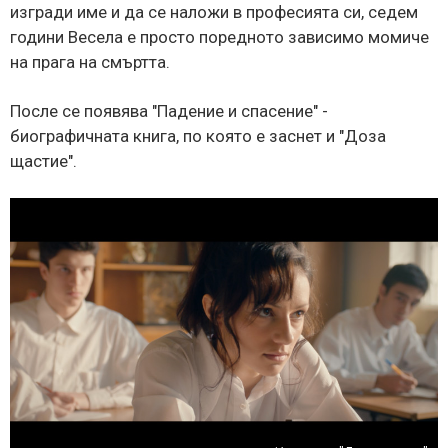
изгради име и да се наложи в професията си, седем
години Весела е просто поредното зависимо момиче
на прага на смъртта.
После се появява "Падение и спасение" -
биографичната книга, по която е заснет и "Доза
щастие".