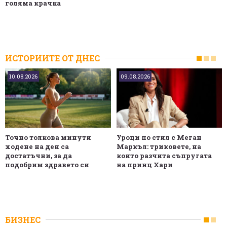
голяма крачка
ИСТОРИИТЕ ОТ ДНЕС
10.08.2026
09.08.2026
Точно толкова минути
Уроци по стил с Меган
ходене на ден са
Маркъл: триковете, на
достатъчни, за да
които разчита съпругата
подобрим здравето си
на принц Хари
БИЗНЕС