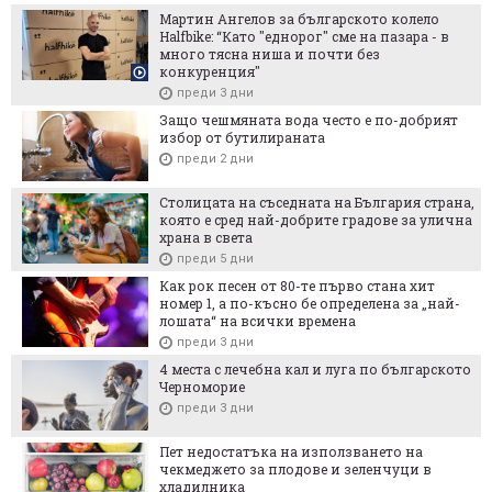
Мартин Ангелов за българското колело
Halfbike: “Като "еднорог" сме на пазара - в
много тясна ниша и почти без
конкуренция"
преди 3 дни
Защо чешмяната вода често е по-добрият
избор от бутилираната
преди 2 дни
Столицата на съседната на България страна,
която е сред най-добрите градове за улична
храна в света
преди 5 дни
Как рок песен от 80-те първо стана хит
номер 1, а по-късно бе определена за „най-
лошата“ на всички времена
преди 3 дни
4 места с лечебна кал и луга по българското
Черноморие
преди 3 дни
Пет недостатъка на използването на
чекмеджето за плодове и зеленчуци в
хладилника