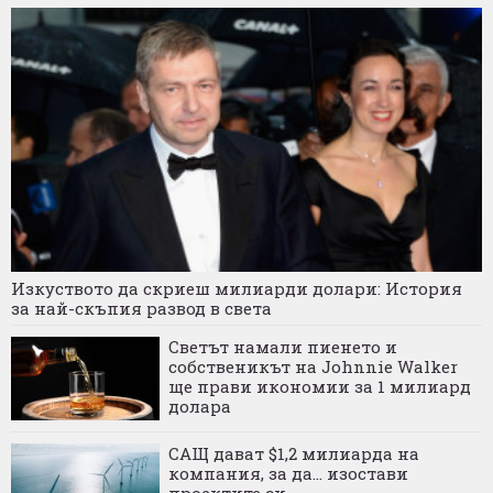
Изкуството да скриеш милиарди долари: История
за най-скъпия развод в света
Светът намали пиенето и
собственикът на Johnnie Walker
ще прави икономии за 1 милиард
долара
САЩ дават $1,2 милиарда на
компания, за да... изостави
проектите си