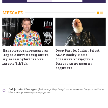
LIFECAFÉ
Дълго възстановяване за
Deep Purple, Judast Priest,
Перес Хилтън след опита
ASAP Rocky и още:
му за самоубийство на
Големите концерти в
живо в TikTok
България до края на
годината
Лайфстайл
/
Звезди
/
„Той не е добър баща“ - критиките на бащата на Илон
Мъск към ролята му като родител