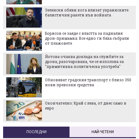
Зеленски обяви кога влизат украинските
балистични ракети във войната
Борисов се заяде с властта за падналия
дрон-примамка: Все едно ги бяха събрали
от плажовете
Йотова очаква доклада на службите за
дрона, разочарована, че се използва за
"примитивна политическа употреба"
Обновяват градския транспорт с близо 350
нови превозни средства
Окончателно: Край с лева, от днес само в
евро
ПОСЛЕДНИ
НАЙ-ЧЕТЕНИ