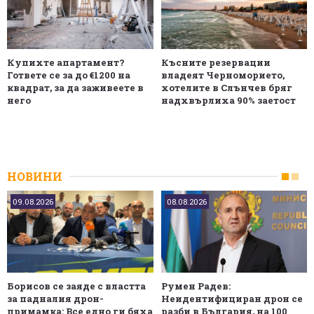
Купихте апартамент?
Късните резервации
Гответе се за до €1200 на
владеят Черноморието,
квадрат, за да заживеете в
хотелите в Слънчев бряг
него
надхвърлиха 90% заетост
НОВИНИ
09.08.2026
08.08.2026
Борисов се заяде с властта
Румен Радев:
за падналия дрон-
Неидентифициран дрон се
примамка: Все едно ги бяха
разби в България, на 100