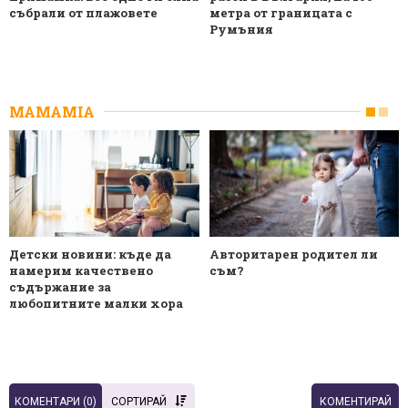
събрали от плажовете
метра от границата с
Румъния
MAMAMIA
Детски новини: къде да
Авторитарен родител ли
намерим качествено
съм?
съдържание за
любопитните малки хора
КОМЕНТАРИ (
0
)
СОРТИРАЙ
КОМЕНТИРАЙ