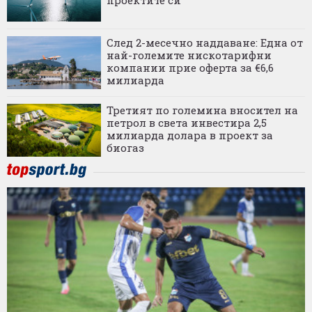
След 2-месечно наддаване: Една от
най-големите нискотарифни
компании прие оферта за €6,6
милиарда
Третият по големина вносител на
петрол в света инвестира 2,5
милиарда долара в проект за
биогаз