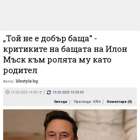
„Той не е добър баща“ -
критиките на бащата на Илон
Мъск към ролята му като
родител
lifestyle.bg
Автор:
19.02.2025 14:00:18
19.02.2025 15:53:59
Звезди
Прегледи: 4754
Коментари (
0
)