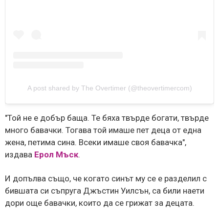
A post shared by The Overtimer (@theovertimercom)
"Той не е добър баща. Те бяха твърде богати, твърде
много бавачки. Тогава той имаше пет деца от една
жена, петима сина. Всеки имаше своя бавачка",
издава
Ерол Мъск
.
И допълва също, че когато синът му се е разделил с
бившата си съпруга Джъстин Уилсън, са били наети
дори още бавачки, които да се грижат за децата.