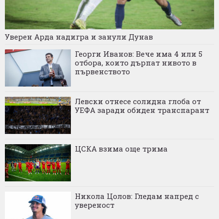
Уверен Арда надигра и занули Дунав
Георги Иванов: Вече има 4 или 5
отбора, които дърпат нивото в
първенството
Левски отнесе солидна глоба от
УЕФА заради обиден транспарант
ЦСКА взима още трима
Никола Цолов: Гледам напред с
увереност