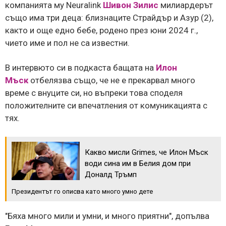
компанията му Neuralink
Шивон Зилис
милиардерът
също има три деца: близнаците Страйдър и Азур (2),
както и още едно бебе, родено през юни 2024 г.,
чието име и пол не са известни.
В интервюто си в подкаста бащата на
Илон
Мъск
отбелязва също, че не е прекарвал много
време с внуците си, но въпреки това споделя
положителните си впечатления от комуникацията с
тях.
Какво мисли Grimes, че Илон Мъск
води сина им в Белия дом при
Доналд Тръмп
Президентът го описва като много умно дете
"Бяха много мили и умни, и много приятни", допълва