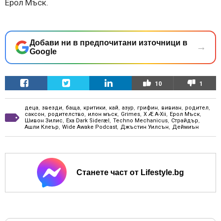
Ерол Мъск.
Добави ни в предпочитани източници в
→
Google
10
1
деца
,
звезди
,
баща
,
критики
,
кай
,
азур
,
грифин
,
вивиан
,
родител
,
саксон
,
родителство
,
илон мъск
,
Grimes
,
X Æ A-Xii
,
Ерол Мъск
,
Шивон Зилис
,
Exa Dark Sideræl
,
Techno Mechanicus
,
Страйдър
,
Ашли Клеър
,
Wide Awake Podcast
,
Джъстин Уилсън
,
Дeймиън
Станете част от Lifestyle.bg