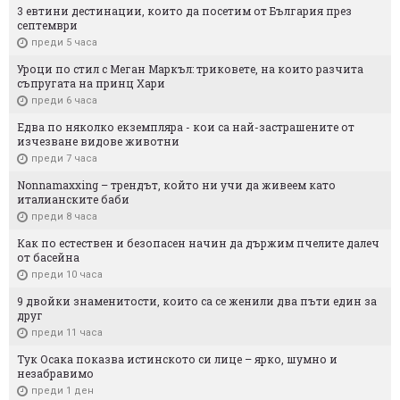
3 евтини дестинации, които да посетим от България през
септември
преди 5 часа
Уроци по стил с Меган Маркъл: триковете, на които разчита
съпругата на принц Хари
преди 6 часа
Едва по няколко екземпляра - кои са най-застрашените от
изчезване видове животни
преди 7 часа
Nonnamaxxing – трендът, който ни учи да живеем като
италианските баби
преди 8 часа
Как по естествен и безопасен начин да държим пчелите далеч
от басейна
преди 10 часа
9 двойки знаменитости, които са се женили два пъти един за
друг
преди 11 часа
Тук Осака показва истинското си лице – ярко, шумно и
незабравимо
преди 1 ден