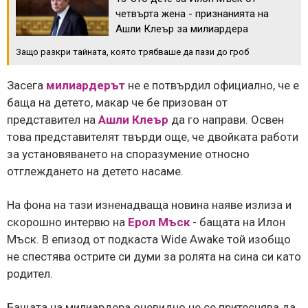
четвърта жена - признанията на
Ашли Клеър за милиардера
Защо разкри тайната, която трябваше да пази до гроб
Засега
милиардерът
не е потвърдил официално, че е
баща на детето, макар че бе призован от
представител на
Ашли Клеър
да го направи. Освен
това представителят твърди още, че двойката работи
за установяването на споразумение относно
отглеждането на детето насаме.
На фона на тази изненадваща новина наяве излиза и
скорошно интервю на
Ерол Мъск
- бащата на Илон
Мъск. В епизод от подкаста Wide Awake той изобщо
не спестява острите си думи за ролята на сина си като
родител.
Бащата на милиардера очевидно не се притеснява да