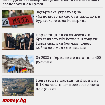
разположени в Русия
Задържаха украинец за
убийството на свой сънародник в
бургаското село Кошарица
Наркотици ли са замесени в
бруталното убийство в Пловдив:
Измъчвали са без жал човек,
който се е молил и плакал
От 2022 г. Германия е изгонила 400
руснаци
Пентагонът нареди на фирми от
ВПК да увеличат производството
на оръжия