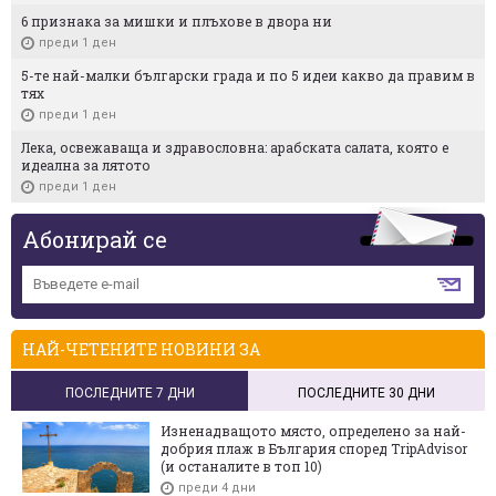
6 признака за мишки и плъхове в двора ни
преди 1 ден
5-те най-малки български градa и по 5 идеи какво да правим в
тях
преди 1 ден
Лека, освежаваща и здравословна: арабската салата, която е
идеална за лятото
преди 1 ден
Абонирай се
НАЙ-ЧЕТЕНИТЕ НОВИНИ ЗА
ПОСЛЕДНИТЕ 7 ДНИ
ПОСЛЕДНИТЕ 30 ДНИ
Изненадващото място, определено за най-
добрия плаж в България според TripAdvisor
(и останалите в топ 10)
преди 4 дни