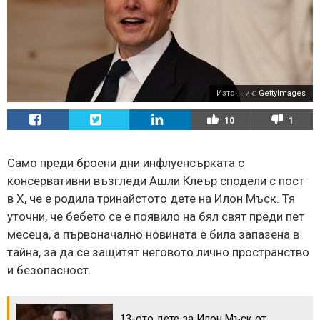
Източник:
GettyImages
10
1
Само преди броени дни инфлуенсърката с
консервативни възгледи Ашли Клеър сподели с пост
в X, че е родила тринайстото дете на Илон Мъск. Тя
уточни, че бебето се е появило на бял свят преди пет
месеца, а първоначално новината е била запазена в
тайна, за да се защитят неговото лично пространство
и безопасност.
13-ото дете за Илон Мъск от