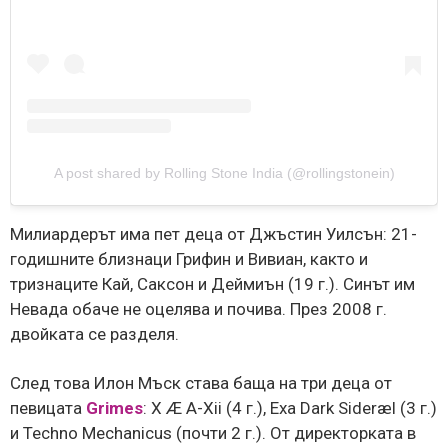
A post shared by Rolling Stone India (@rollingstonein)
Милиардерът има пет деца от Джъстин Уилсън: 21-
годишните близнаци Грифин и Вивиан, както и
тризнаците Кай, Саксон и Дeймиън (19 г.). Синът им
Невада обаче не оцелява и почива. През 2008 г.
двойката се разделя.
След това Илон Мъск става баща на три деца от
певицата
Grimes
: X Æ A-Xii (4 г.), Exa Dark Sideræl (3 г.)
и Techno Mechanicus (почти 2 г.). От директорката в