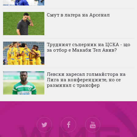
Смут в лагера на Арсенал
Трудният съперник на ЦСКА - що
за отбор е Макаби Тел Авив?
Левски харесал голмайстора на
Лига на конференциите, но се
разминал с трансфер