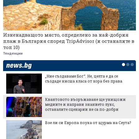
Изненадващото място, определено за най-добрия
плаж в България според TripAdvisor (и останалите в
топ 10)
Тенденции
„Ние създаваме Бог“. Не, целта е да се
създаде нисша класа от хора без права
Квантовото въоръжаване ще унищожи
медиите и направи знанието лукс,
останалите сценарии не са по-добри
Взе ли си Европа поука от щурма на Сеута?