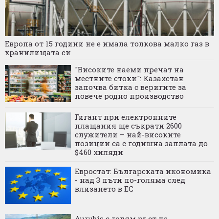
Европа от 15 години не е имала толкова малко газ в
хранилищата си
"Високите наеми пречат на
местните стоки": Казахстан
започва битка с веригите за
повече родно производство
Гигант при електронните
плащания ще съкрати 2600
служители – най-високите
позиции са с годишна заплата до
$460 хиляди
Евростат: Българската икономика
- над 3 пъти по-голяма след
влизането в ЕС
Aurubis с голям ръст на