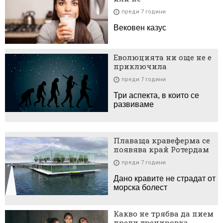
преди 7 години
Вековен казус
Еволюцията ни още не е
приключила
преди 7 години
Три аспекта, в които се
развиваме
Плаваща кравеферма се
появява край Ротердам
преди 7 години
Дано кравите не страдат от
морска болест
Какво не трябва да пием
преди тренировка