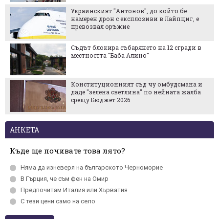
Украинският "Антонов", до който бе
намерен дрон с експлозиви в Лайпциг, е
превозвал оръжие
Съдът блокира събарянето на 12 сгради в
местността "Баба Алино"
Конституционният съд чу омбудсмана и
даде "зелена светлина" по нейната жалба
срещу Бюджет 2026
АНКЕТА
Къде ще почивате това лято?
Няма да изневеря на българското Черномориe
В Гърция, че съм фен на Омир
Предпочитам Италия или Хърватия
С тези цени само на село