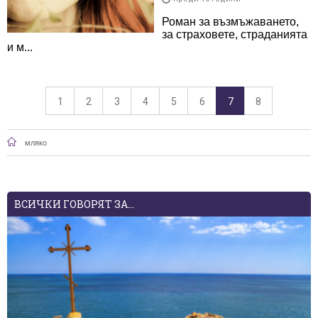
Роман за възмъжаването,
за страховете, страданията
и м...
1
2
3
4
5
6
7
8
мляко
ВСИЧКИ ГОВОРЯТ ЗА...