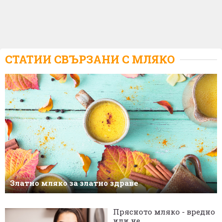
СТАТИИ СВЪРЗАНИ С
МЛЯКО
Златно мляко за златно здраве
Прясното мляко - вредно
или не