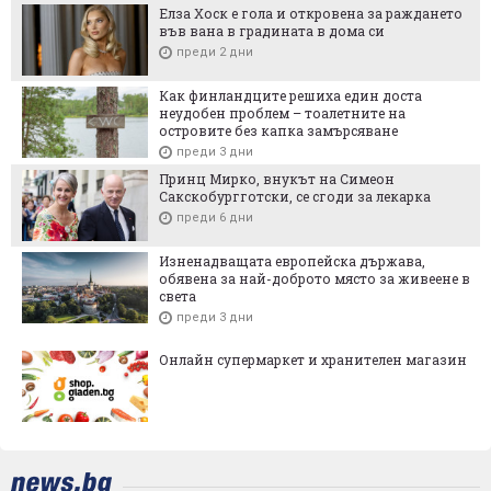
Елза Хоск е гола и откровена за раждането
във вана в градината в дома си
преди 2 дни
Как финландците решиха един доста
неудобен проблем – тоалетните на
островите без капка замърсяване
преди 3 дни
Принц Мирко, внукът на Симеон
Сакскобургготски, се сгоди за лекарка
преди 6 дни
Изненадващата европейска държава,
обявена за най-доброто място за живеене в
света
преди 3 дни
Онлайн супермаркет и хранителен магазин