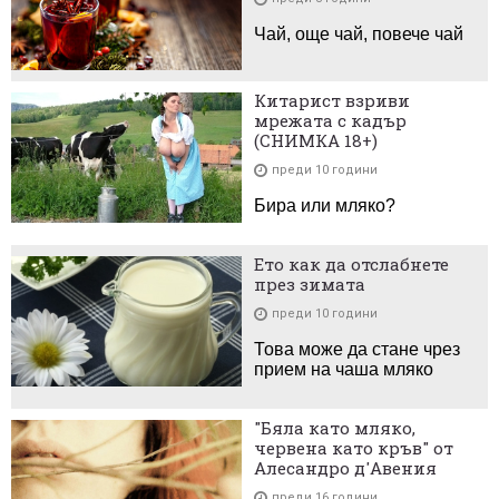
Чай, още чай, повече чай
Китарист взриви
мрежата с кадър
(СНИМКА 18+)
преди 10 години
Бира или мляко?
Ето как да отслабнете
през зимата
преди 10 години
Това може да стане чрез
прием на чаша мляко
"Бяла като мляко,
червена като кръв" от
Алесандро д'Авения
преди 16 години