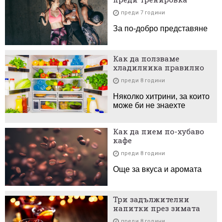
преди 7 години
За по-добро представяне
Как да ползваме
хладилника правилно
преди 8 години
Няколко хитрини, за които
може би не знаехте
Как да пием по-хубаво
кафе
преди 8 години
Още за вкуса и аромата
Три задължителни
напитки през зимата
преди 8 години