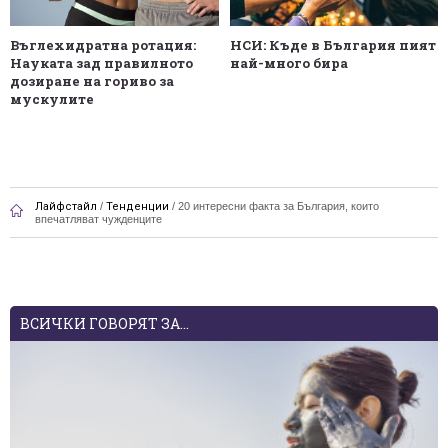
Въглехидратна ротация:
НСИ: Къде в България пият
Науката зад правилното
най-много бира
дозиране на гориво за
мускулите
Лайфстайл
/
Тенденции
/
20 интересни факта за България, които
впечатляват чужденците
ВСИЧКИ ГОВОРЯТ ЗА...