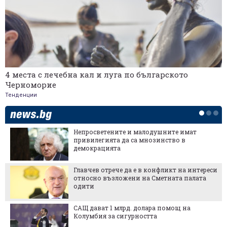
4 места с лечебна кал и луга по българското
Черноморие
Тенденции
Технологичният милионер, който поиска
да си направи "частна" държава и се
провали с гръм и трясък
"ВЕИ и батериите вече са част от
решението": Как България печели от кризата
с Дунав
В сделка за €50 милиона: Един от
собствениците продава дела си в
дружеството зад Sofia Ring Mall