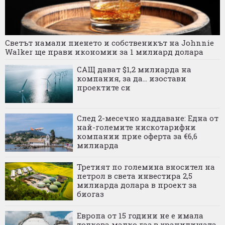
Светът намали пиенето и собственикът на Johnnie
Walker ще прави икономии за 1 милиард долара
САЩ дават $1,2 милиарда на
компания, за да... изостави
проектите си
След 2-месечно наддаване: Една от
най-големите нискотарифни
компании прие оферта за €6,6
милиарда
Третият по големина вносител на
петрол в света инвестира 2,5
милиарда долара в проект за
биогаз
Европа от 15 години не е имала
толкова малко газ в хранилищата