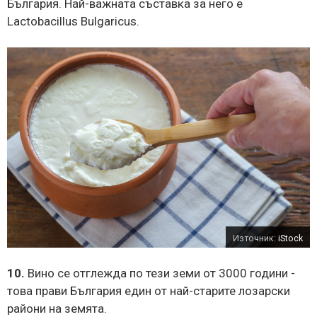
България. Най-важната съставка за него е
Lactobacillus Bulgaricus.
Източник:
iStock
10.
Вино се отглежда по тези земи от 3000 години -
това прави България един от най-старите лозарски
райони на земята.