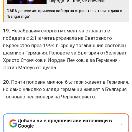
народа" и... взе, че спечели
DARA донесе историческа победа на страната ни тази година с
"Bangaranga"
19.
Незабравим спортен момент за страната е
победата с 2:1 в четвъртфинала на Световното
първенство през 1994 г. срещу тогавашния световен
шампион Германия. Головете за България отбелязват
Христо Стоичков и Йордан Лечков, а за Германия -
Лотар Матеус от дузпа.
20
. Почти половин милион българи живеят в Германия,
но само няколко хиляди германци живеят в България
- основно пенсионери на Черноморието.
Добави ни в предпочитани източници в
→
Google