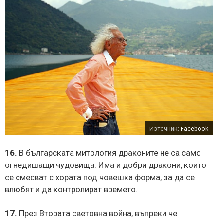
Източник:
Facebook
16.
В българската митология драконите не са само
огнедишащи чудовища. Има и добри дракони, които
се смесват с хората под човешка форма, за да се
влюбят и да контролират времето.
17.
През Втората световна война, въпреки че