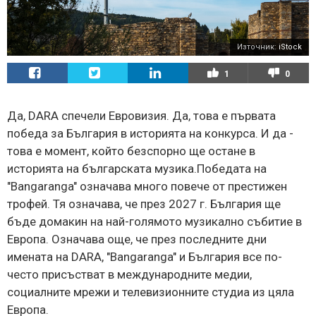
Източник:
iStock
1
0
Да, DARA спечели Евровизия. Да, това е първата
победа за България в историята на конкурса. И да -
това е момент, който безспорно ще остане в
историята на българската музика.Победата на
"Bangaranga" означава много повече от престижен
трофей. Тя означава, че през 2027 г. България ще
бъде домакин на най-голямото музикално събитие в
Европа. Означава още, че през последните дни
имената на DARA, "Bangaranga" и България все по-
често присъстват в международните медии,
социалните мрежи и телевизионните студиа из цяла
Европа.