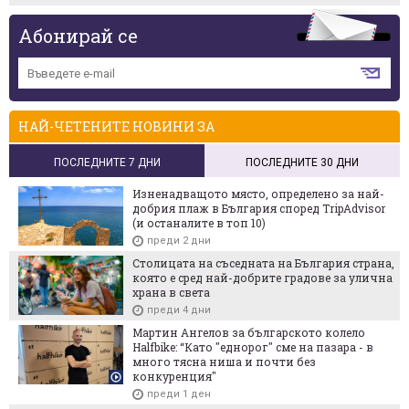
Абонирай се
НАЙ-ЧЕТЕНИТЕ НОВИНИ ЗА
ПОСЛЕДНИТЕ 7 ДНИ
ПОСЛЕДНИТЕ 30 ДНИ
Изненадващото място, определено за най-
добрия плаж в България според TripAdvisor
(и останалите в топ 10)
преди 2 дни
Столицата на съседната на България страна,
която е сред най-добрите градове за улична
храна в света
преди 4 дни
Мартин Ангелов за българското колело
Halfbike: “Като "еднорог" сме на пазара - в
много тясна ниша и почти без
конкуренция"
преди 1 ден