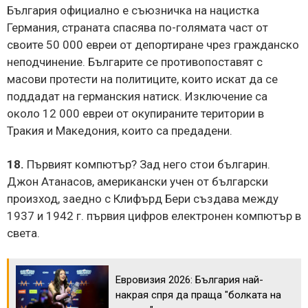
България официално е съюзничка на нацистка
Германия, страната спасява по-голямата част от
своите 50 000 евреи от депортиране чрез гражданско
неподчинение. Българите се противопоставят с
масови протести на политиците, които искат да се
поддадат на германския натиск. Изключение са
около 12 000 евреи от окупираните територии в
Тракия и Македония, които са предадени.
18.
Първият компютър? Зад него стои българин.
Джон Атанасов, американски учен от български
произход, заедно с Клифърд Бери създава между
1937 и 1942 г. първия цифров електронен компютър в
света.
Евровизия 2026: България най-
накрая спря да праща "болката на