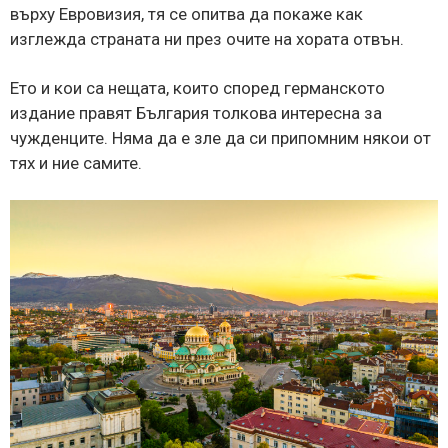
върху Евровизия, тя се опитва да покаже как
изглежда страната ни през очите на хората отвън.
Ето и кои са нещата, които според германското
издание правят България толкова интересна за
чужденците. Няма да е зле да си припомним някои от
тях и ние самите.