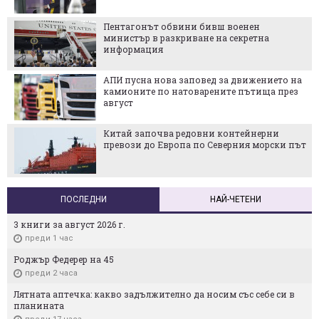
Законопроект за гигантски глоби вдига
дрон сектора на бунт
Европа получава 66 нови сателита за
отбрана и спешно реагиране
Милиарди евро субсидии, но малко
желаещи: Парадоксът на европейската
декарбонизация
ПОСЛЕДНИ
НАЙ-ЧЕТЕНИ
3 книги за август 2026 г.
преди 1 час
Роджър Федерер на 45
преди 2 часа
Лятната аптечка: какво задължително да носим със себе си в
планината