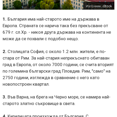
Източник:
iStock
1.
България има най-старото име на държава в
Европа. Страната се нарича така без прекъсване от
679 г. сл.Хр. - никоя друга държава на континента не
може да се похвали с подобно нещо.
2.
Столицата София, с около 1.2 млн. жители, е по-
стара от Рим. За най-стария непрекъснато обитаван
град в Европа, от около 7000 години, се счита вторият
по големина български град Пловдив. Рим, "само" на
2750 години, изглежда в сравнение с него като
новопостроен квартал.
3.
Във Варна, на брега на Черно море, се намира най-
старото златно съкровище в света.
4.
Кирилицата произхожда от България. С