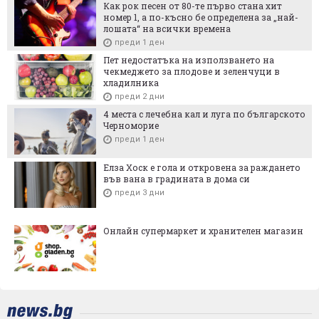
Как рок песен от 80-те първо стана хит
номер 1, а по-късно бе определена за „най-
лошата“ на всички времена
преди 1 ден
Пет недостатъка на използването на
чекмеджето за плодове и зеленчуци в
хладилника
преди 2 дни
4 места с лечебна кал и луга по българското
Черноморие
преди 1 ден
Елза Хоск е гола и откровена за раждането
във вана в градината в дома си
преди 3 дни
Онлайн супермаркет и хранителен магазин