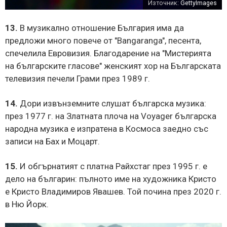
Източник:
GettyImages
13.
В музикално отношение България има да
предложи много повече от "Bangaranga", песента,
спечелила Евровизия. Благодарение на "Мистерията
на българските гласове" женският хор на Българската
телевизия печели Грами през 1989 г.
14.
Дори извънземните слушат българска музика:
през 1977 г. на Златната плоча на Voyager българска
народна музика е изпратена в Космоса заедно със
записи на Бах и Моцарт.
15.
И обгърнатият с платна Райхстаг през 1995 г. е
дело на българин: пълното име на художника Кристо
е Кристо Владимиров Явашев. Той почина през 2020 г.
в Ню Йорк.