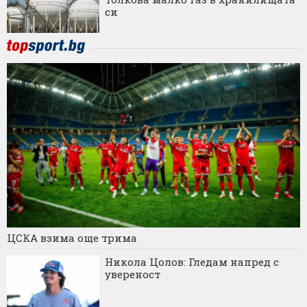
си
ЦСКА взима още трима
Никола Цолов: Гледам напред с
увереност