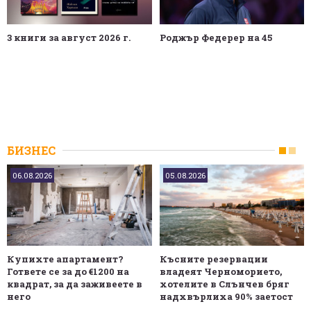
3 книги за август 2026 г.
Роджър Федерер на 45
БИЗНЕС
06.08.2026
05.08.2026
Купихте апартамент?
Късните резервации
Гответе се за до €1200 на
владеят Черноморието,
квадрат, за да заживеете в
хотелите в Слънчев бряг
него
надхвърлиха 90% заетост