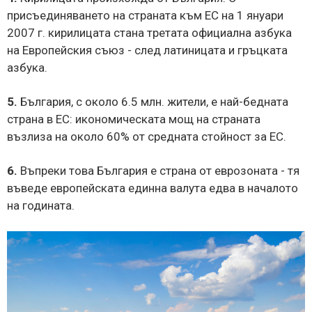
присъединяването на страната към ЕС на 1 януари
2007 г. кирилицата стана третата официална азбука
на Европейския съюз - след латиницата и гръцката
азбука.
5.
България, с около 6.5 млн. жители, е най-бедната
страна в ЕС: икономическата мощ на страната
възлиза на около 60% от средната стойност за ЕС.
6.
Въпреки това България е страна от еврозоната - тя
въведе европейската единна валута едва в началото
на годината.