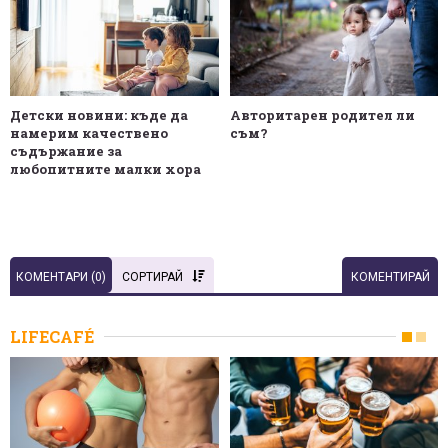
Детски новини: къде да
Авторитарен родител ли
намерим качествено
съм?
съдържание за
любопитните малки хора
КОМЕНТАРИ (
0
)
СОРТИРАЙ
КОМЕНТИРАЙ
LIFECAFÉ