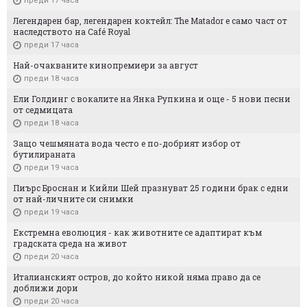
преди 17 часа
Легендарен бар, легендарен коктейл: The Matador е само част от
наследството на Café Royal
преди 17 часа
Най-очакваните кинопремиери за август
преди 18 часа
Ели Голдинг с вокалите на Янка Рупкина и още - 5 нови песни
от седмицата
преди 18 часа
Защо чешмяната вода често е по-добрият избор от
бутилираната
преди 19 часа
Пиърс Броснан и Кийли Шей празнуват 25 години брак с едни
от най-личните си снимки
преди 19 часа
Екстремна еволюция - как животните се адаптират към
градската среда на живот
преди 20 часа
Италианският остров, до който никой няма право да се
доближи дори
преди 20 часа