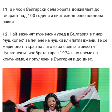
11.
В някои български села хората доживяват до
възраст над 100 години и пият ежедневно плодова
ракия.
12.
Най-важният кухненски уред в България е т.нар.
"чушкопек" за печене на чушки или патладжани. Те се
мариноват в края на лятото за есента и зимата.
Чушкопекът, изобретен през 1974 г. по време на
комунизма, е популярен в България и до днес.