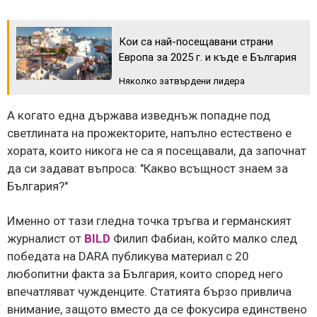
Кои са най-посещавани страни
Европа за 2025 г. и къде е България
Няколко затвърдени лидера
А когато една държава изведнъж попадне под
светлината на прожекторите, напълно естествено е
хората, които никога не са я посещавали, да започнат
да си задават въпроса: "Какво всъщност знаем за
България?"
Именно от тази гледна точка тръгва и германският
журналист от
BILD
Филип Фабиан, който малко след
победата на DARA публикува материал с 20
любопитни факта за България, които според него
впечатляват чужденците. Статията бързо привлича
внимание, защото вместо да се фокусира единствено