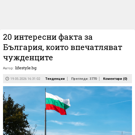
20 интересни факта за
България, които впечатляват
чужденците
lifestyle.bg
Автор:
19.05.2026 16:31:02
Тенденции
Прегледи: 3770
Коментари (
0
)