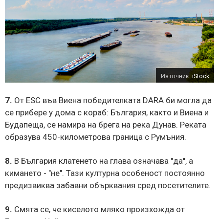
Източник:
iStock
7.
От ESC във Виена победителката DARA би могла да
се прибере у дома с кораб: България, както и Виена и
Будапеща, се намира на брега на река Дунав. Реката
образува 450-километрова граница с Румъния.
8.
В България клатенето на глава означава "да", а
кимането - "не". Тази културна особеност постоянно
предизвиква забавни обърквания сред посетителите.
9.
Смята се, че киселото мляко произхожда от