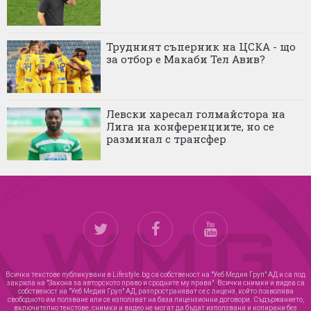
Трудният съперник на ЦСКА - що
за отбор е Макаби Тел Авив?
Левски харесал голмайстора на
Лига на конференциите, но се
разминал с трансфер
Всички текстове публикувани в Lifestyle.bg са собственост на "Уеб Медия Груп" АД и са под
закрила на "Закона за авторското право и сродните му права". Всички снимки и видеа са
собственост на "Уеб Медия Груп" АД, разпространяват се с лиценз, който позволява
свободното им ползване или се използват на база лицензионни договори. Съдържанието,
включително текстове, снимки и видео не могат да бъдат използвани и копирани без