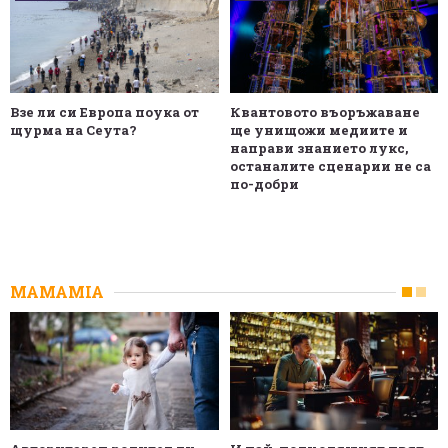
Взе ли си Европа поука от
Квантовото въоръжаване
щурма на Сеута?
ще унищожи медиите и
направи знанието лукс,
останалите сценарии не са
по-добри
MAMAMIA