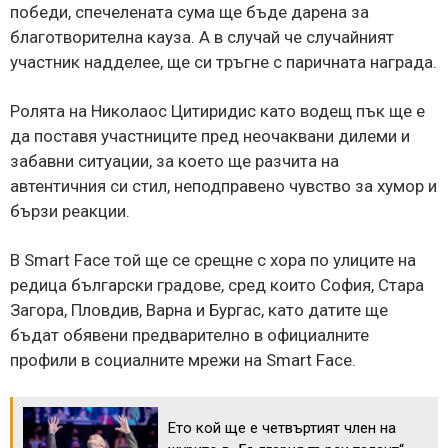
победи, спечелената сума ще бъде дарена за
благотворителна кауза. А в случай че случайният
участник надделее, ще си тръгне с паричната награда.
Ролята на Николаос Цитиридис като водещ пък ще е
да поставя участниците пред неочаквани дилеми и
забавни ситуации, за което ще разчита на
автентичния си стил, неподправено чувство за хумор и
бързи реакции.
В Smart Face той ще се срещне с хора по улиците на
редица български градове, сред които София, Стара
Загора, Пловдив, Варна и Бургас, като датите ще
бъдат обявени предварително в официалните
профили в социалните мрежи на Smart Face.
Ето кой ще е четвъртият член на