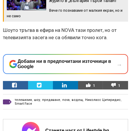
журито в „България търси талант“
Вече го познаваме от малкия екран, но и
не само
Шоуто тръгва в ефира на NOVA тази пролет, но от
телевизията засега не са обявили точно кога.
Добави ни в предпочитани източници в
→
Google
1
1
телевизия
,
шоу
,
предаване
,
nova
,
водещ
,
Николаос Цитиридис
,
Smart Face
Станете част от Lifestyle.bg