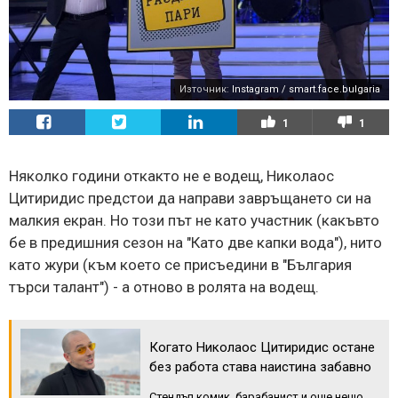
Източник:
Instagram / smart.face.bulgaria
1
1
Няколко години откакто не е водещ, Николаос
Цитиридис предстои да направи завръщането си на
малкия екран. Но този път не като участник (какъвто
бе в предишния сезон на "Като две капки вода"), нито
като жури (към което се присъедини в "България
търси талант") - а отново в ролята на водещ.
Когато Николаос Цитиридис остане
без работа става наистина забавно
Стендъп комик, барабанист и още нещо