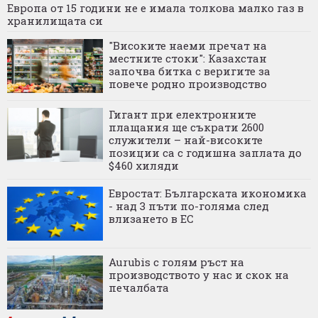
Европа от 15 години не е имала толкова малко газ в
хранилищата си
"Високите наеми пречат на
местните стоки": Казахстан
започва битка с веригите за
повече родно производство
Гигант при електронните
плащания ще съкрати 2600
служители – най-високите
позиции са с годишна заплата до
$460 хиляди
Евростат: Българската икономика
- над 3 пъти по-голяма след
влизането в ЕС
Aurubis с голям ръст на
производството у нас и скок на
печалбата