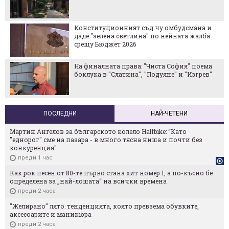
Конституционният съд чу омбудсмана и
даде "зелена светлина" по нейната жалба
срещу Бюджет 2026
На финалната права: "Чиста София" поема
боклука в "Слатина", "Подуяне" и "Изгрев"
ПОСЛЕДНИ
НАЙ-ЧЕТЕНИ
Мартин Ангелов за българското колело Halfbike: “Като
"еднорог" сме на пазара - в много тясна ниша и почти без
конкуренция"
преди 1 час
Как рок песен от 80-те първо стана хит номер 1, а по-късно бе
определена за „най-лошата“ на всички времена
преди 2 часа
"Желирано" лято: тенденцията, която превзема обувките,
аксесоарите и маникюра
преди 2 часа