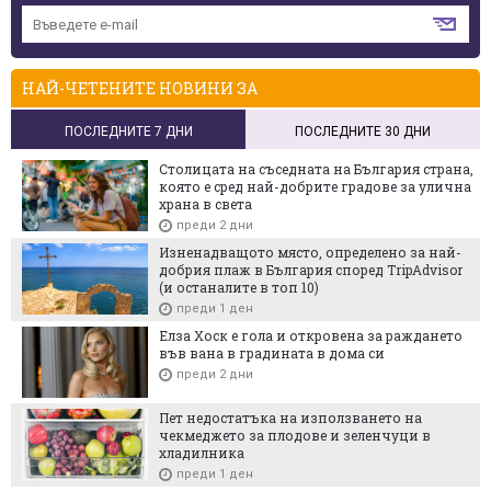
НАЙ-ЧЕТЕНИТЕ НОВИНИ ЗА
ПОСЛЕДНИТЕ 7 ДНИ
ПОСЛЕДНИТЕ 30 ДНИ
Столицата на съседната на България страна,
която е сред най-добрите градове за улична
храна в света
преди 2 дни
Изненадващото място, определено за най-
добрия плаж в България според TripAdvisor
(и останалите в топ 10)
преди 1 ден
Елза Хоск е гола и откровена за раждането
във вана в градината в дома си
преди 2 дни
Пет недостатъка на използването на
чекмеджето за плодове и зеленчуци в
хладилника
преди 1 ден