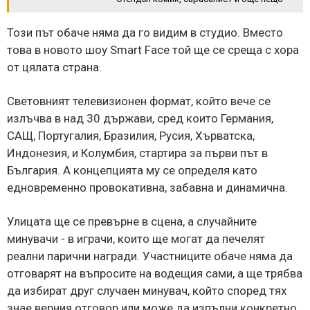
Този път обаче няма да го видим в студио. Вместо
това в новото шоу Smart Face той ще се среща с хора
от цялата страна.
Световният телевизионен формат, който вече се
излъчва в над 30 държави, сред които Германия,
САЩ, Португалия, Бразилия, Русия, Хърватска,
Индонезия, и Колумбия, стартира за първи път в
България. А концепцията му се определя като
едновременно провокативна, забавна и динамична.
Улицата ще се превърне в сцена, а случайните
минувачи - в играчи, които ще могат да печелят
реални парични награди. Участниците обаче няма да
отговарят на въпросите на водещия сами, а ще трябва
да избират друг случаен минувач, който според тях
знае верния отговор или може да изпълни конкретно