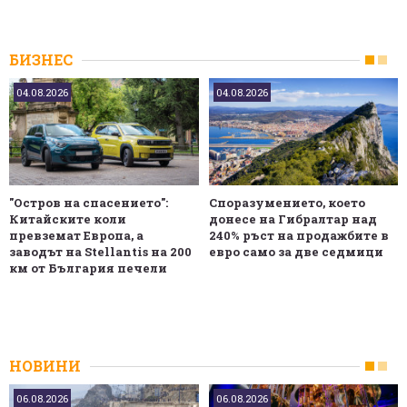
БИЗНЕС
04.08.2026
04.08.2026
"Остров на спасението":
Споразумението, което
Китайските коли
донесе на Гибралтар над
превземат Европа, а
240% ръст на продажбите в
заводът на Stellantis на 200
евро само за две седмици
км от България печели
НОВИНИ
06.08.2026
06.08.2026