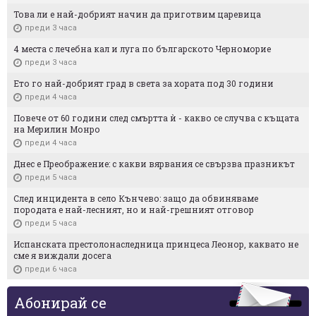
Това ли е най-добрият начин да приготвим царевица
преди 3 часа
4 места с лечебна кал и луга по българското Черноморие
преди 3 часа
Ето го най-добрият град в света за хората под 30 години
преди 4 часа
Повече от 60 години след смъртта ѝ - какво се случва с къщата
на Мерилин Монро
преди 4 часа
Днес е Преображение: с какви вярвания се свързва празникът
преди 5 часа
След инцидента в село Кънчево: защо да обвиняваме
породата е най-лесният, но и най-грешният отговор
преди 5 часа
Испанската престолонаследница принцеса Леонор, каквато не
сме я виждали досега
преди 6 часа
Абонирай се