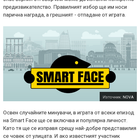
предизвикателство. Правилният избор ще им носи
парична награда, а грешният - отпадане от играта.
Източник:
NOVA
Освен случайните минувачи, в играта от всеки епизод
на Smart Face ще се включва и популярна личност.
Като тя ще се изправя срещу най-добре представилия
се човек от улицата. И ако известният участник