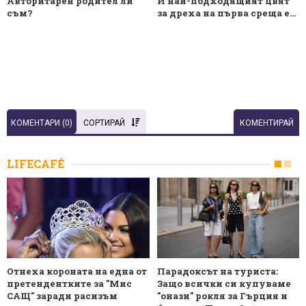
Авторитарен родител ли
И най-подходящият цвят
съм?
за дреха на първа среща е...
КОМЕНТАРИ (
0
)
СОРТИРАЙ
КОМЕНТИРАЙ
LIFECAFÉ
Отнеха короната на една от
Парадоксът на туриста:
претендентките за "Мис
Защо всички си купуваме
САЩ" заради расизъм
"онази" рокля за Гърция и