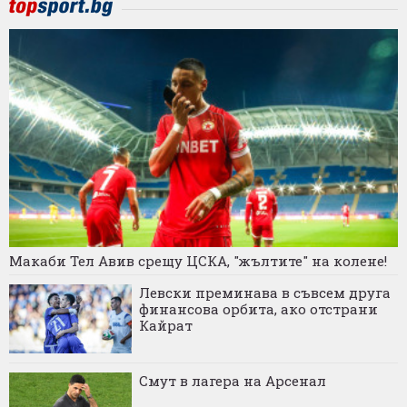
Макаби Тел Авив срещу ЦСКА, "жълтите" на колене!
Левски преминава в съвсем друга
финансова орбита, ако отстрани
Кайрат
Смут в лагера на Арсенал