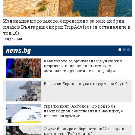
Изненадващото място, определено за най-добрия
плаж в България според TripAdvisor (и останалите в
топ 10)
Тенденции
Квантовото въоръжаване ще унищожи
медиите и направи знанието лукс,
останалите сценарии не са по-добри
Взе ли си Европа поука от щурма на Сеута?
Украинският "Антонов", до който бе
намерен дрон с експлозиви в Лайпциг, е
превозвал оръжие
Съдът блокира събарянето на 12 сгради в
местността "Баба Алино"