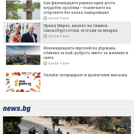
Как финландците решиха един доста
неудобен проблем – тоалетните на
островите без капка замърсяване
преди 3 дни
Принц Мирко, внукът на Симеон
Сакскобургготски, се сгоди за лекарка
преди 6 дни
Изненадващата европейска държава,
обявена за най-доброто място за живеене в
света
преди 3 дни
Онлайн супермаркет и хранителен магазин