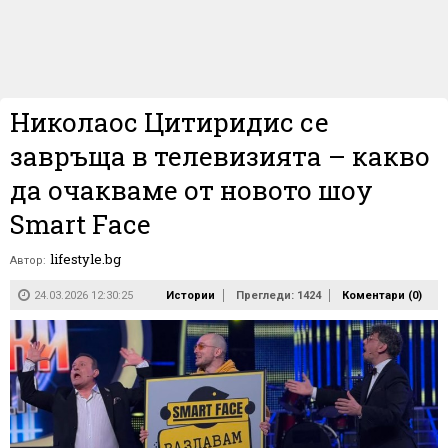
Николаос Цитиридис се
завръща в телевизията – какво
да очакваме от новото шоу
Smart Face
lifestyle.bg
Автор:
24.03.2026 12:30:25
Истории
Прегледи: 1424
Коментари (
0
)