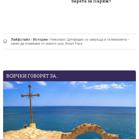
барета за Париж?
Лайфстайл
/
Истории
/
Николаос Цитиридис се завръща в телевизията –
какво да очакваме от новото шоу Smart Face
ВСИЧКИ ГОВОРЯТ ЗА...