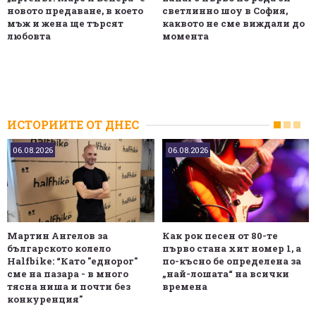
новото предаване, в което
светлинно шоу в София,
мъж и жена ще търсят
каквото не сме виждали до
любовта
момента
ИСТОРИИТЕ ОТ ДНЕС
06.08.2026
06.08.2026
Мартин Ангелов за
Как рок песен от 80-те
българското колело
първо стана хит номер 1, а
Halfbike: “Като "еднорог"
по-късно бе определена за
сме на пазара - в много
„най-лошата“ на всички
тясна ниша и почти без
времена
конкуренция"