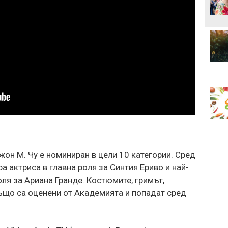
он М. Чу е номиниран в цели 10 категории. Сред
а актриса в главна роля за Синтия Ериво и най-
я за Ариана Гранде. Костюмите, гримът,
ъщо са оценени от Академията и попадат сред