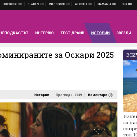
НЕПОДКАСТЪТ
ИНТЕРВЮ
ТЕСТ ДРАЙВ
ИСТОРИИ
ЗВЕЗДИ
оминираните за Оскари 2025
ВСИЧ
Истории
Прегледи: 7149
Коментари (
0
)
Изне
за на
споре
топ 1