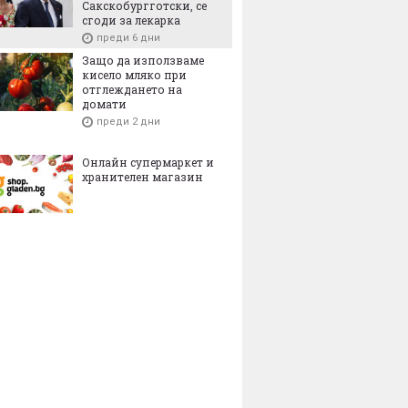
Сакскобургготски, се
сгоди за лекарка
преди 6 дни
Защо да използваме
кисело мляко при
отглеждането на
домати
преди 2 дни
Онлайн супермаркет и
хранителен магазин