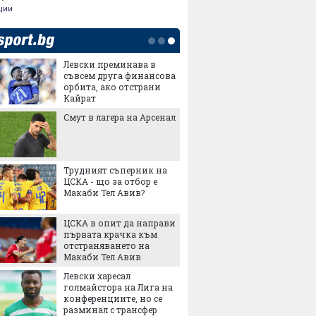
ции
Левски преминава в
На фин
съвсем друга финансова
"Чиста
орбита, ако отстрани
боклука
Кайрат
"Подуян
Смут в лагера на Арсенал
Радев 
антисе
Дадохм
на Евр
Трудният съперник на
ВМРО р
ЦСКА - що за отбор е
патрио
Макаби Тел Авив?
презид
червен
ГЕРБ и
ЦСКА в опит да направи
Тръмп 
първата крачка към
обясне
отстраняването на
Хегсет 
Макаби Тел Авив
Левски харесал
Саудит
голмайстора на Лига на
атакув
конференциите, но се
залив
разминал с трансфер