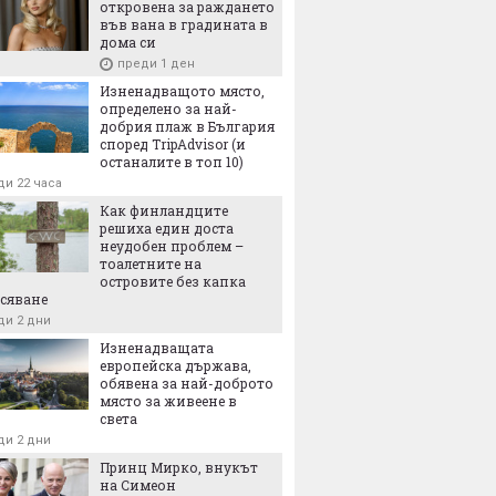
откровена за раждането
във вана в градината в
дома си
преди 1 ден
Изненадващото място,
определено за най-
добрия плаж в България
според TripAdvisor (и
останалите в топ 10)
ди 22 часа
Как финландците
решиха един доста
неудобен проблем –
тоалетните на
островите без капка
сяване
ди 2 дни
Изненадващата
европейска държава,
обявена за най-доброто
място за живеене в
света
ди 2 дни
Принц Мирко, внукът
на Симеон