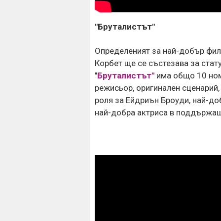
"Бруталистът"
Определеният за най-добър филм
Корбет ще се състезава за стату
"
Бруталистът"
има общо 10 ном
режисьор, оригинален сценарий,
роля за Ейдриън Броуди, най-до
най-добра актриса в поддържащ