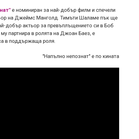
нат"
е номиниран за най-добър филм и спечели
ьор на Джеймс Манголд. Тимъти Шаламе пък ще
най-добър актьор за превъплъщението си в Боб
 му партнира в ролята на Джоан Баез, е
са в поддържаща роля.
"Напълно непознат" е по кината