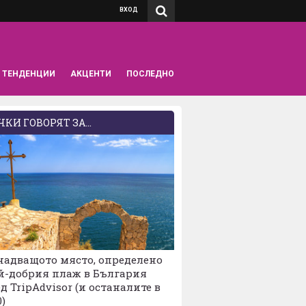
ВХОД
ТЕНДЕНЦИИ
АКЦЕНТИ
ПОСЛЕДНО
КИ ГОВОРЯТ ЗА...
надващото място, определено
й-добрия плаж в България
д TripAdvisor (и останалите в
0)