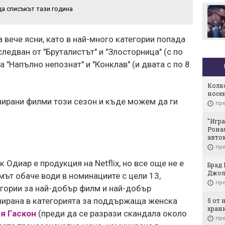
ограничения върху
да списъкът тази година
американските
м
технологии
 с Иран, за
Любимата компания на
нужни
 вече ясни, като в най-много категории попада
правителства и служби
скочи с 30% за ден. Защо
следван от "Бруталистът" и "Злосторница" (с по
Европа не я иска?
а "Напълно непознат" и "Конклав" (и двата с по 8
Колко
носе
нирани филми този сезон и къде можем да ги
пре
"Игр
Рона
авто
пре
Одиар е продукция на Netflix, но все още не е
Брад 
Джо
мът обаче води в номинациите с цели 13,
пре
егории за най-добър филм и най-добър
нирана в категорията за поддържаща женска
5 от
храни
я Гаскон
(преди да се разрази скандала около
пре