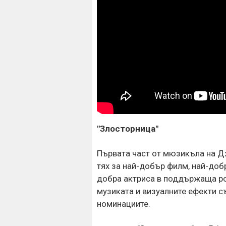
"Злосторница"
Първата част от мюзикъла на Дж
тях за най-добър филм, най-добр
добра актриса в поддържаща рол
музиката и визуалните ефекти с
номинациите.