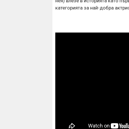
нея) влезе в историята като пъ
категорията за най-добра актрис