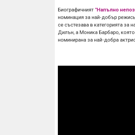
Биографичният
"Напълно непоз
номинация за най-добър режис
се състезава в категорията за 
Дилън, а Моника Барбаро, която
номинирана за най-добра актри