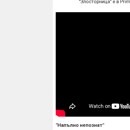
"Злосторница" е в Prim
"Напълно непознат"