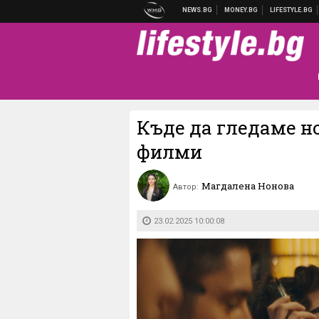
Къде да гледаме н
филми
Магдалена Нонова
Автор:
23.02.2025 10:00:08