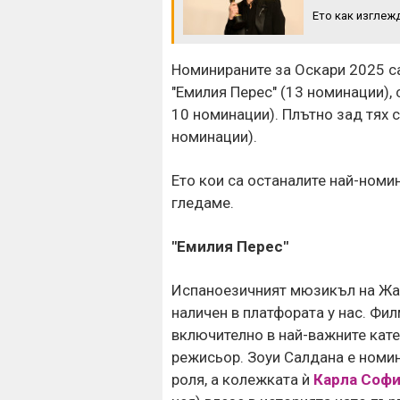
Стотици посрещнаха
Ето как изглеж
Тръмп: Иска
Мохамед Салах в Турция
споразумение
да няма не
Номинираните за Оскари 2025 са
жертви
"Емилия Перес" (13 номинации), 
10 номинации). Плътно зад тях с
номинации).
Ето кои са останалите най-номи
гледаме.
"Емилия Перес"
Испаноезичният мюзикъл на Жак 
наличен в платфората у нас. Фил
включително в най-важните кат
режисьор. Зоуи Салдана е номи
роля, а колежката ѝ
Карла Софи