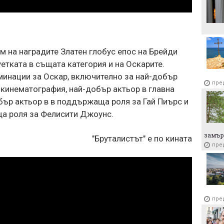
 на наградите Златен глобус епос на Брейди
етката в същата категория и на Оскарите.
инации за Оскар, включително за най-добър
пре
 кинематография, най-добър актьор в главна
бър актьор в в поддържаща роля за Гай Пиърс и
а роля за Фелисити Джоунс.
замър
"Бруталистът" е по кината
пре
пре