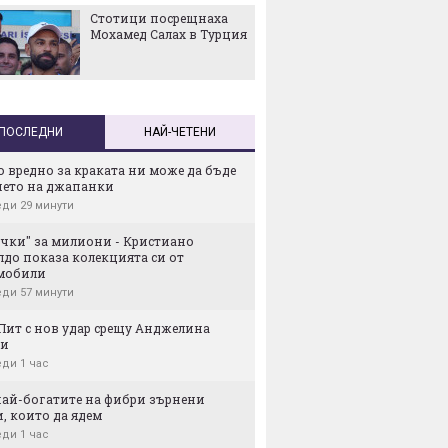
Стотици посрещнаха
Тръмп:
Мохамед Салах в Турция
споразу
да ням
жертви
ПОСЛЕДНИ
НАЙ-ЧЕТЕНИ
 вредно за краката ни може да бъде
нето на джапанки
ди 29 минути
ачки" за милиони - Кристиaно
лдо показа колекцията си от
мобили
ди 57 минути
Пит с нов удар срещу Анджелина
ли
ди 1 час
 най-богатите на фибри зърнени
, които да ядем
ди 1 час