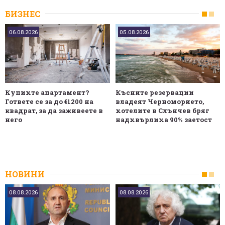
БИЗНЕС
06.08.2026
05.08.2026
Купихте апартамент?
Късните резервации
Гответе се за до €1200 на
владеят Черноморието,
квадрат, за да заживеете в
хотелите в Слънчев бряг
него
надхвърлиха 90% заетост
НОВИНИ
08.08.2026
08.08.2026