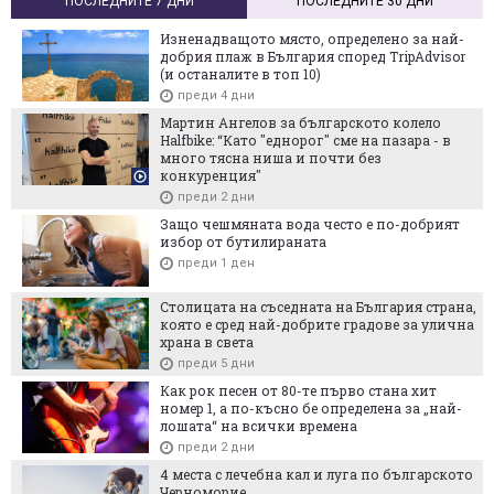
ПОСЛЕДНИТЕ 7 ДНИ
ПОСЛЕДНИТЕ 30 ДНИ
Изненадващото място, определено за най-
добрия плаж в България според TripAdvisor
(и останалите в топ 10)
преди 4 дни
Мартин Ангелов за българското колело
Halfbike: “Като "еднорог" сме на пазара - в
много тясна ниша и почти без
конкуренция"
преди 2 дни
Защо чешмяната вода често е по-добрият
избор от бутилираната
преди 1 ден
Столицата на съседната на България страна,
която е сред най-добрите градове за улична
храна в света
преди 5 дни
Как рок песен от 80-те първо стана хит
номер 1, а по-късно бе определена за „най-
лошата“ на всички времена
преди 2 дни
4 места с лечебна кал и луга по българското
Черноморие