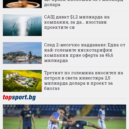
долара
САЩ дават $1,2 милиарда на
компания, за да... изостави
проектите си
След 2-месечно наддаване: Една от
най-големите нискотарифни
компании прие оферта за €6,6
милиарда
Третият по големина вносител на
петрол в света инвестира 2,5
милиарда долара в проект за
биогаз