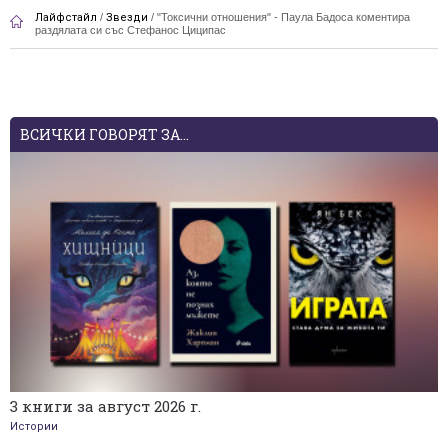
Лайфстайл
/
Звезди
/
"Токсични отношения" - Паула Бадоса коментира
раздялата си със Стефанос Циципас
ВСИЧКИ ГОВОРЯТ ЗА...
3 книги за август 2026 г.
Истории