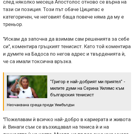
след няколко месеца Апостолос отново се върна на
тази си позиция. Този път обаче Циципас е
категоричен, че неговият баща повече няма да му е
треньор.
"Искам да започна да взимам сам решенията за себе
си", коментира гръцкият тенисист. Като той коментира
и думите на Бадоса по негов адрес и твърденията ѝ,
че са имали токсична връзка.
"Григор е най-добрият ми приятел" -
милите думи на Серина Уилямс към
българския тенисист
Неочаквана среща преди Уимбълдън
"Пожелавам ѝ всичко най-добро в кариерата и живота
ѝ. Винаги съм се възхищавал на тениса ѝ и на