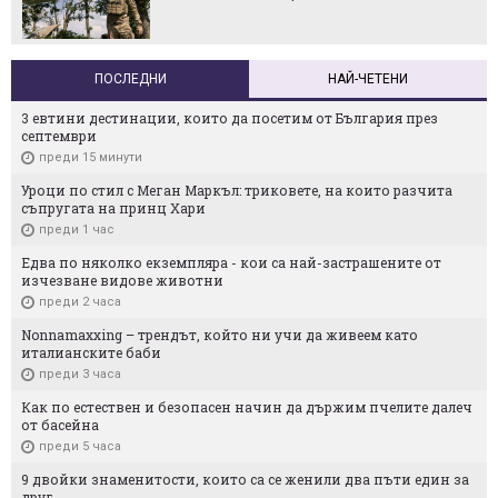
ПОСЛЕДНИ
НАЙ-ЧЕТЕНИ
3 евтини дестинации, които да посетим от България през
септември
преди 15 минути
Уроци по стил с Меган Маркъл: триковете, на които разчита
съпругата на принц Хари
преди 1 час
Едва по няколко екземпляра - кои са най-застрашените от
изчезване видове животни
преди 2 часа
Nonnamaxxing – трендът, който ни учи да живеем като
италианските баби
преди 3 часа
Как по естествен и безопасен начин да държим пчелите далеч
от басейна
преди 5 часа
9 двойки знаменитости, които са се женили два пъти един за
друг