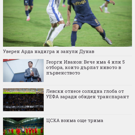
Уверен Арда надигра и занули Дунав
Георги Иванов: Вече има 4 или 5
отбора, които дърпат нивото в
първенството
Левски отнесе солидна глоба от
УЕФА заради обиден транспарант
ЦСКА взима още трима