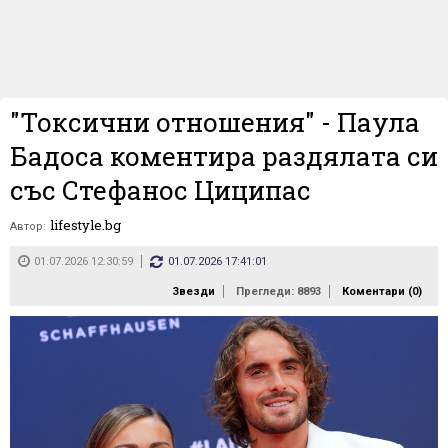
"Токсични отношения" - Паула
Бадоса коментира раздялата си
със Стефанос Циципас
lifestyle.bg
Автор:
01.07.2026 12:30:59
01.07.2026 17:41:01
Звезди
Прегледи: 8893
Коментари (
0
)