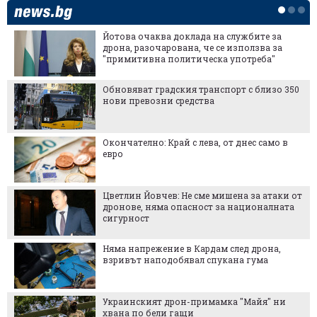
Йотова очаква доклада на службите за
дрона, разочарована, че се използва за
"примитивна политическа употреба"
Обновяват градския транспорт с близо 350
нови превозни средства
Окончателно: Край с лева, от днес само в
евро
Цветлин Йовчев: Не сме мишена за атаки от
дронове, няма опасност за националната
сигурност
Няма напрежение в Кардам след дрона,
взривът наподобявал спукана гума
Украинският дрон-примамка "Майя" ни
хвана по бели гащи