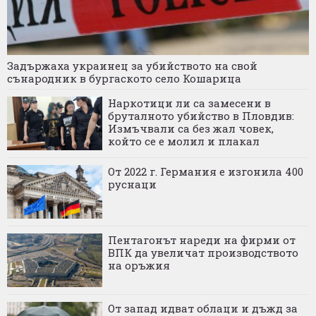
Задържаха украинец за убийството на свой
сънародник в бургаското село Кошарица
Наркотици ли са замесени в
бруталното убийство в Пловдив:
Измъчвали са без жал човек,
който се е молил и плакал
От 2022 г. Германия е изгонила 400
руснаци
Пентагонът нареди на фирми от
ВПК да увеличат производството
на оръжия
От запад идват облаци и дъжд за