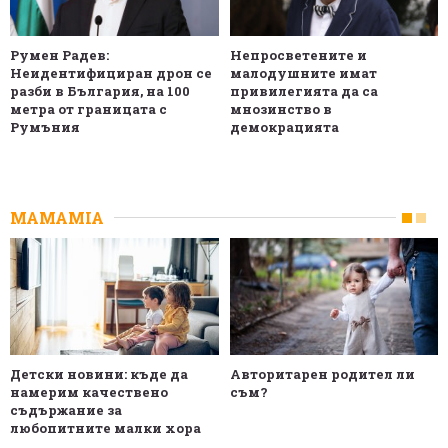
Румен Радев:
Непросветените и
Неидентифициран дрон се
малодушните имат
разби в България, на 100
привилегията да са
метра от границата с
мнозинство в
Румъния
демокрацията
MAMAMIA
Детски новини: къде да
Авторитарен родител ли
намерим качествено
съм?
съдържание за
любопитните малки хора