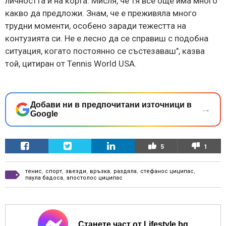
личността ѝ на корта. Мисля, че тя все още има много
какво да предложи. Знам, че е преживяла много
трудни моменти, особено заради тежестта на
контузията си. Не е лесно да се справиш с подобна
ситуация, когато постоянно се състезаваш", казва
той, цитиран от Tennis World USA.
Добави ни в предпочитани източници в
→
Google
5
1
тенис
,
спорт
,
звезди
,
връзка
,
раздяла
,
стефанос циципас
,
паула бадоса
,
апостолос циципас
Станете част от Lifestyle.bg