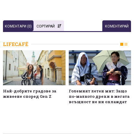
КОМЕНТАРИ (
0
)
СОРТИРАЙ
КОМЕНТИРАЙ
LIFECAFÉ
Най-добрите градове за
Големият летен мит: Защо
живеене според Gen Z
по-малкото дрехи в жегата
всъщност не ни охлаждат