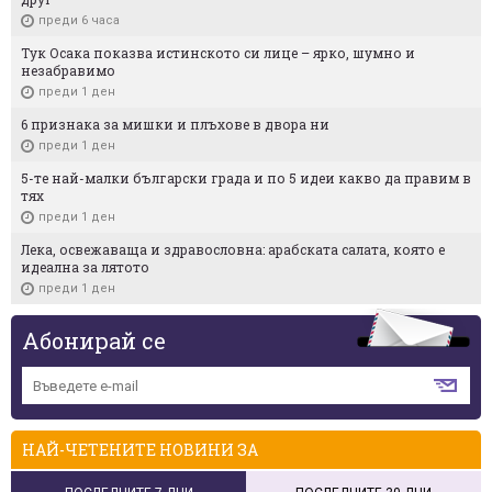
преди 6 часа
Тук Осака показва истинското си лице – ярко, шумно и
незабравимо
преди 1 ден
6 признака за мишки и плъхове в двора ни
преди 1 ден
5-те най-малки български градa и по 5 идеи какво да правим в
тях
преди 1 ден
Лека, освежаваща и здравословна: арабската салата, която е
идеална за лятото
преди 1 ден
Абонирай се
НАЙ-ЧЕТЕНИТЕ НОВИНИ ЗА