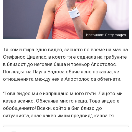
Източник:
GettyImages
Тя коментира едно видео, заснето по време на мач на
Стефанос Циципас, в което тя е седнала на трибуните
в близост до неговия баща и треньор Апостолос.
Погледът на Паула Бадоса обаче ясно показва, че
отношенията между нея и Апостолос са обтегнати.
"Това видео ми е изпращано много пъти. Лицето ми
казва всичко. Обяснява много неща. Това видео е
обобщението! Всеки, който е бил близо до
ситуацията, знае какво имам предвид", казва тя.