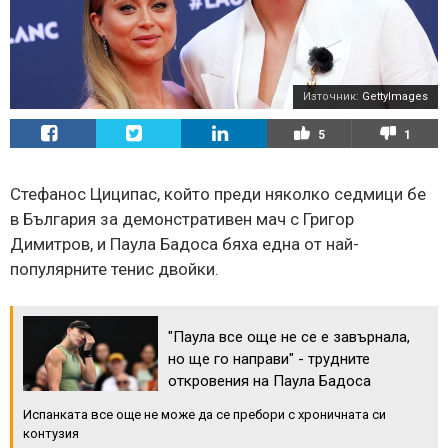
Източник:
GettyImages
5
1
Стефанос Циципас, който преди няколко седмици бе
в България за демонстративен мач с Григор
Димитров, и Паула Бадоса бяха една от най-
популярните тенис двойки.
"Паула все още не се е завърнала,
но ще го направи" - трудните
откровения на Паула Бадоса
Испанката все още не може да се пребори с хроничната си
контузия