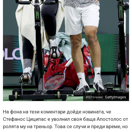
Източник:
GettyImages
На фона на тези коментари дойде новината, че
Стефанос Циципас е уволнил своя баща Апостолос от
ролята му на треньор. Това се случи и преди време, но