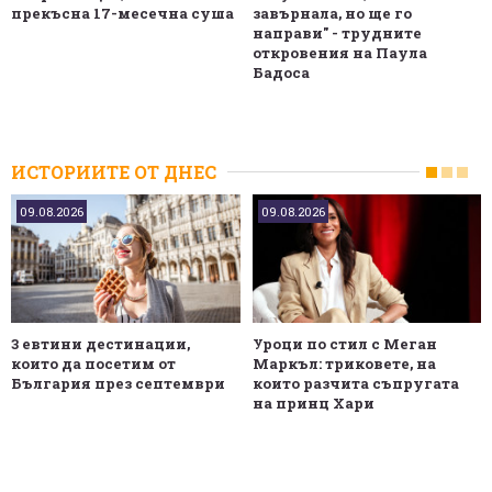
прекъсна 17-месечна суша
завърнала, но ще го
направи" - трудните
откровения на Паула
Бадоса
ИСТОРИИТЕ ОТ ДНЕС
09.08.2026
09.08.2026
3 евтини дестинации,
Уроци по стил с Меган
които да посетим от
Маркъл: триковете, на
България през септември
които разчита съпругата
на принц Хари