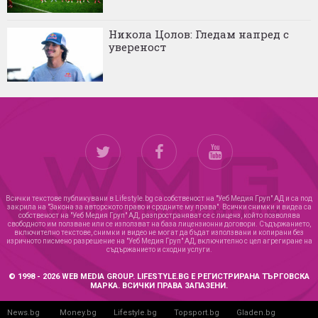
Никола Цолов: Гледам напред с
увереност
Всички текстове публикувани в Lifestyle.bg са собственост на "Уеб Медия Груп" АД и са под
закрила на "Закона за авторското право и сродните му права". Всички снимки и видеа са
собственост на "Уеб Медия Груп" АД, разпространяват се с лиценз, който позволява
свободното им ползване или се използват на база лицензионни договори. Съдържанието,
включително текстове, снимки и видео не могат да бъдат използвани и копирани без
изричното писмено разрешение на "Уеб Медия Груп" АД, включително с цел агрегиране на
съдържанието и сходни услуги.
© 1998 - 2026 WEB MEDIA GROUP. LIFESTYLE.BG Е РЕГИСТРИРАНА ТЪРГОВСКА
МАРКА. ВСИЧКИ ПРАВА ЗАПАЗЕНИ.
News.bg
Money.bg
Lifestyle.bg
Topsport.bg
Gladen.bg