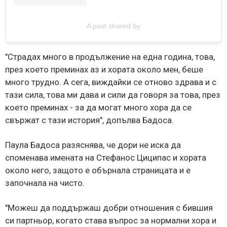
A post shared by
"Страдах много в продължение на една година, това,
през което преминах аз и хората около мен, беше
много трудно. А сега, виждайки се отново здрава и с
тази сила, това ми дава и сили да говоря за това, през
което преминах - за да могат много хора да се
свържат с тази история", допълва Бадоса.
Паула Бадоса разяснява, че дори не иска да
споменава имената на Стефанос Циципас и хората
около него, защото е обърнала страницата и е
започнала на чисто.
"Можеш да поддържаш добри отношения с бившия
си партньор, когато става въпрос за нормални хора и