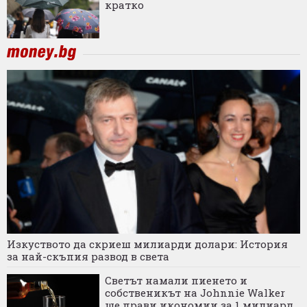
кратко
Изкуството да скриеш милиарди долари: История
за най-скъпия развод в света
Светът намали пиенето и
собственикът на Johnnie Walker
ще прави икономии за 1 милиард