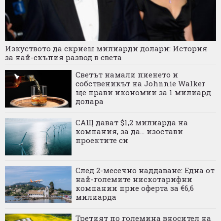
Изкуството да скриеш милиарди долари: История
за най-скъпия развод в света
Светът намали пиенето и
собственикът на Johnnie Walker
ще прави икономии за 1 милиард
долара
САЩ дават $1,2 милиарда на
компания, за да... изостави
проектите си
След 2-месечно наддаване: Една от
най-големите нискотарифни
компании прие оферта за €6,6
милиарда
Третият по големина вносител на