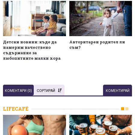
Детски новини: къде да
Авторитарен родител ли
намерим качествено
съм?
съдържание за
любопитните малки хора
КОМЕНТАРИ (
0
)
СОРТИРАЙ
КОМЕНТИРАЙ
LIFECAFÉ