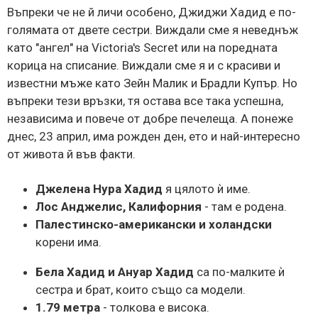
Въпреки че не й личи особено, Джиджи Хадид е по-
голямата от двете сестри. Виждали сме я неведнъж
като "ангел" на Victoria's Secret или на поредната
корица на списание. Виждали сме я и с красиви и
известни мъже като Зейн Малик и Брадли Купър. Но
въпреки тези връзки, тя остава все така успешна,
независима и повече от добре печелеща. А понеже
днес, 23 април, има рожден ден, ето и най-интересно
от живота й във факти.
Джелена Нура Хадид
я цялото ѝ име.
Лос Анджелис, Калифорния
- там е родена.
Палестинско-американски и холандски
корени има.
Бела Хадид и Ануар Хадид
са по-малките ѝ
сестра и брат, които също са модели.
1.79 метра
- толкова е висока.