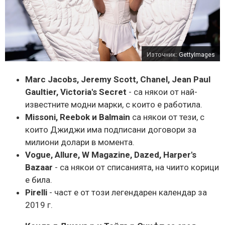
Източник:
GettyImages
Marc Jacobs, Jeremy Scott, Chanel, Jean Paul
Gaultier, Victoria's Secret
- са някои от най-
известните модни марки, с които е работила.
Missoni, Reebok и Balmain
са някои от тези, с
които Джиджи има подписани договори за
милиони долари в момента.
Vogue, Allure, W Magazine, Dazed, Harper's
Bazaar
- са някои от списанията, на чиито корици
е била.
Pirelli
- част е от този легендарен календар за
2019 г.