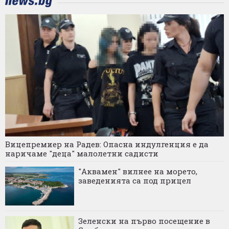
Вицепремиер на Радев: Опасна индулгенция е да
наричаме "деца" малолетни садисти
"Аквамен" вилнее на морето,
заведенията са под прицел
Зеленски на първо посещение в