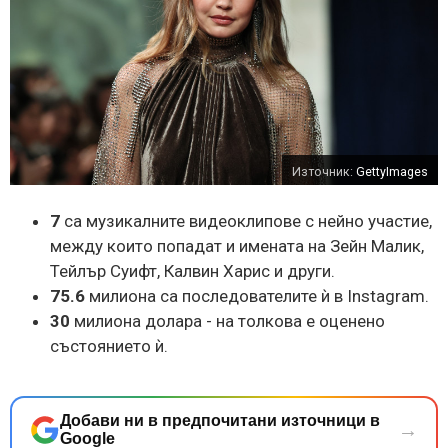
Източник:
GettyImages
7
са музикалните видеоклипове с нейно участие,
между които попадат и имената на Зейн Малик,
Тейлър Суифт, Калвин Харис и други.
75.6
милиона са последователите ѝ в Instagram.
30
милиона долара - на толкова е оценено
състоянието ѝ.
Добави ни в предпочитани източници в
→
Google