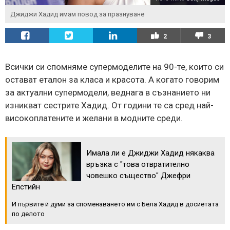
Джиджи Хадид имам повод за празнуване
2
3
Всички си спомняме супермоделите на 90-те, които си
остават еталон за класа и красота. А когато говорим
за актуални супермодели, веднага в съзнанието ни
изникват сестрите Хадид. От години те са сред най-
високоплатените и желани в модните среди.
Имала ли е Джиджи Хадид някаква
връзка с "това отвратително
човешко същество" Джефри
Епстийн
И първите й думи за споменаването им с Бела Хадид в досиетата
по делото