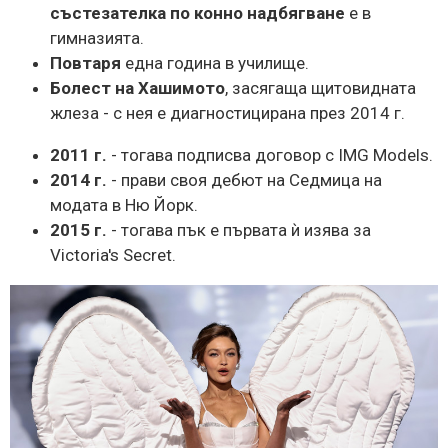
състезателка по конно надбягване
е в
гимназията.
Повтаря
една година в училище.
Болест на Хашимото
, засягаща щитовидната
жлеза - с нея е диагностицирана през 2014 г.
2011 г.
- тогава подписва договор с IMG Models.
2014 г.
- прави своя дебют на Седмица на
модата в Ню Йорк.
2015 г.
- тогава пък е първата ѝ изява за
Victoria's Secret.