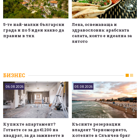
5-те най-малки български
Лека, освежаваща и
градa и по 5 идеи какво да
здравословна: арабската
правим в тях
салата, която е идеална за
лятото
БИЗНЕС
06.08.2026
05.08.2026
Купихте апартамент?
Късните резервации
Гответе се за до €1200 на
владеят Черноморието,
квадрат, за да заживеете в
хотелите в Слънчев бряг