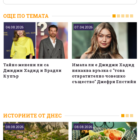
ОЩЕ ПО ТЕМАТА
04.08.2026
07.04.2026
Тайно женени ли са
Имала ли е Джиджи Хадид
Джиджи Хадид и Брадли
някаква връзка с "това
Купър
отвратително човешко
същество" Джефри Епстийн
ИСТОРИИТЕ ОТ ДНЕС
08.08.2026
08.08.2026