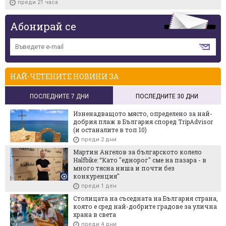
преди 21 часа
Абонирай се
НАЙ-ЧЕТЕНИТЕ НОВИНИ ЗА
ПОСЛЕДНИТЕ 7 ДНИ
ПОСЛЕДНИТЕ 30 ДНИ
Изненадващото място, определено за най-
добрия плаж в България според TripAdvisor
(и останалите в топ 10)
преди 2 дни
Мартин Ангелов за българското колело
Halfbike: “Като "еднорог" сме на пазара - в
много тясна ниша и почти без
конкуренция"
преди 1 ден
Столицата на съседната на България страна,
която е сред най-добрите градове за улична
храна в света
преди 4 дни