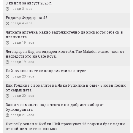
3 книги за август 2026 г.
преди 3 часа
Роджър Федерер на 45
преди 4 часа
Лятната аптечка: какво задължително да носим със себе си в
планината
преди 19 часа
Легендарен бар, легендарен коктейл: The Matador е само част от
наследството на Café Royal
преди 19 часа
Най-очакваните кинопремиери за август
преди 20 часа
Ели Голдинг с вокалите на Янка Рупкина и още - 5 нови песни
от седмицата
преди 20 часа
Защо чешмяната вода често е по-добрият избор от
бутилираната
преди 21 часа
Пиърс Броснан и Кийли Шей празнуват 25 години брак с едни
от най-личните си снимки