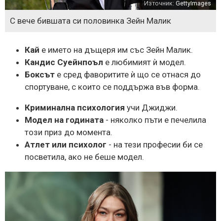
Източник:
GettyImages
С вече бившата си половинка Зейн Малик
Кай
е името на дъщеря им със Зейн Малик.
Кандис Суейнпоъл
е любимият ѝ модел.
Боксът
е сред фаворитите ѝ що се отнася до
спортуване, с които се поддържа във форма.
Криминална психология
учи Джиджи.
Модел на годината
- няколко пъти е печелила
този приз до момента.
Атлет или психолог
- на тези професии би се
посветила, ако не беше модел.