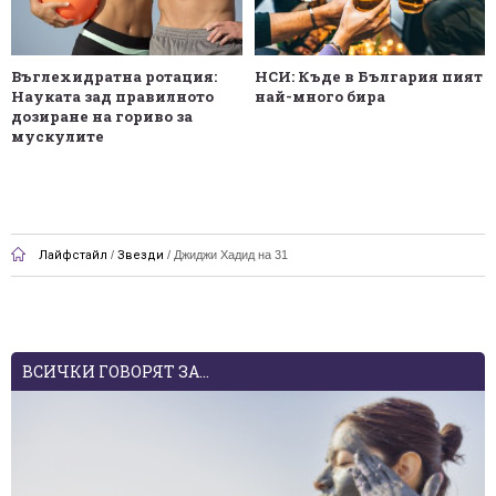
Въглехидратна ротация:
НСИ: Къде в България пият
Науката зад правилното
най-много бира
дозиране на гориво за
мускулите
Лайфстайл
/
Звезди
/
Джиджи Хадид на 31
ВСИЧКИ ГОВОРЯТ ЗА...