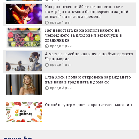
Как рок песен от 80-те първо стана хит
номер 1, а по-късно бе определена за „най-
лошата“ на всички времена
преди 1 ден
Пет недостатъка на използването на
чекмеджето за плодове и зеленчуци в
хладилника
преди 2 дни
4 места с лечебна кал и луга по българското
Черноморие
преди 1 ден
Елза Хоск е гола и откровена за раждането
във вана в градината в дома си
преди 3 дни
Онлайн супермаркет и хранителен магазин