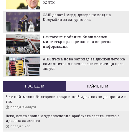
одити
САЩ дават 1 млрд. долара помощ на
Колумбия за сигурността
Пентагонът обвини бивш военен
министър в разкриване на секретна
информация
АПИ пусна нова заповед за движението на
камионите по натоварените пътища през
август
ПОСЛЕДНИ
НАЙ-ЧЕТЕНИ
5-те най-малки български градa и по 5 идеи какво да правим в
тях
преди 9 минути
Лека, освежаваща и здравословна: арабската салата, която е
идеална за лятото
преди 1 час