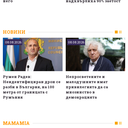
него
надхвърлиха 90% заетост
НОВИНИ
08.08.2026
08.08.2026
Румен Радев:
Непросветените и
Неидентифициран дрон се
малодушните имат
разби в България, на 100
привилегията да са
метра от границата с
мнозинство в
Румъния
демокрацията
MAMAMIA