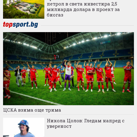
петрол в света инвестира 2,5
милиарда долара в проект за
биогаз
ЦСКА взима още трима
Никола Цолов: Гледам напред с
увереност