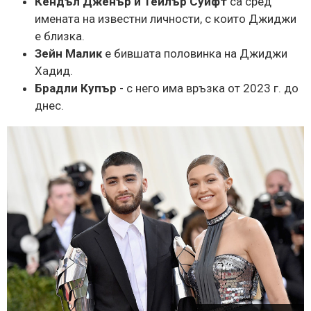
Кендъл Дженър и Тейлър Суифт
са сред
имената на известни личности, с които Джиджи
е близка.
Зейн Малик
е бившата половинка на Джиджи
Хадид.
Брадли Купър
- с него има връзка от 2023 г. до
днес.