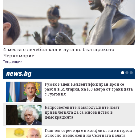
4 места с лечебна кал и луга по българското
Черноморие
Тенденции
Румен Радев: Неидентифициран дрон се
разби в България, на 100 метра от границата
с Румъния
Непросветените и малодушните имат
привилегията да са мнозинство в
демокрацията
Главчев отрече да е в конфликт на интереси
относно възложени на Сметната палата