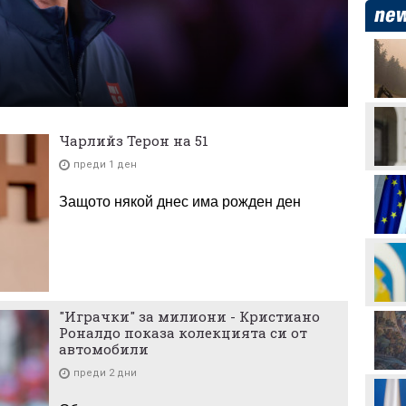
Уверен Арда надигра и
занули Дунав
Георги Иванов: Вече има
4 или 5 отбора, които
Чарлийз Терон на 51
дърпат нивото в
първенството
преди 1 ден
Левски отнесе солидна
глоба от УЕФА заради
Защото някой днес има рожден ден
обиден транспарант
ЦСКА взима още трима
"Играчки" за милиони - Кристиaно
Никола Цолов: Гледам
Роналдо показа колекцията си от
напред с увереност
автомобили
преди 2 дни
Манчестър Сити иска 80
милиона за Родри