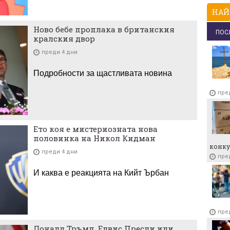
НАЙ
Ново бебе проплака в британския
ПОС
кралския двор
преди 4 дни
Подробности за щастливата новина
пре
Ето коя е мистериозната нова
половинка на Никол Кидман
конку
преди 4 дни
пре
И каква е реакцията на Кийт Ърбан
пре
Доналд Тръмп, Елвис Пресли или