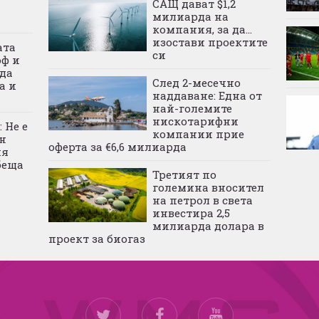
САЩ дават $1,2
милиарда на
компания, за да...
изостави проектите
ата
си
оф и
да
След 2-месечно
а и
наддаване: Една от
най-големите
нискотарифни
 Не е
компании прие
н
оферта за €6,6 милиарда
ия
беща
Третият по
големина вносител
на петрол в света
инвестира 2,5
милиарда долара в
проект за биогаз