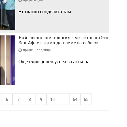
преди 6 дни
Ето какво споделиха там
Най-лесно спечеленият милион, който
Бен Афлек няма да вземе за себе си
преди 1 седмица
Още един ценен успех за актьора
6
7
8
9
10
...
64
65