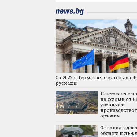
От 2022 г. Германия е изгонила 4
руснаци
Пентагонът н
на фирми от В
увеличат
производствот
оръжия
От запад идва
облаци и дъжд