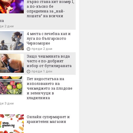
първо стана хит номер 1,
а по-късно бе
определена за „най-
лошата“ на всички
на
ди 2 дни
4 места с лечебна кал и
луга по българското
Черноморие
преди 2 дни
Защо чешмяната вода
често е по-добрият
избор от бутилираната
преди 1 ден
Пет недостатъка на
използването на
чекмеджето за плодове
и зеленчуци в
хладилника
ди 3 дни
Онлайн супермаркет и
хранителен магазин