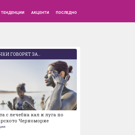
ВХОД
ТЕНДЕНЦИИ
АКЦЕНТИ
ПОСЛЕДНО
КИ ГОВОРЯТ ЗА...
та с лечебна кал и луга по
арското Черноморие
ции