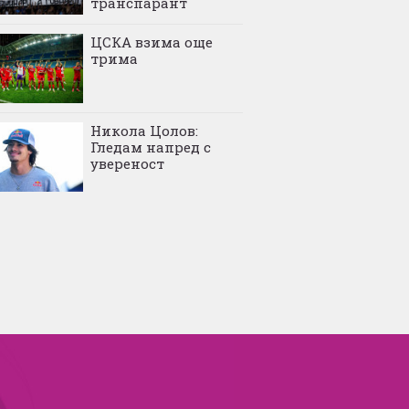
транспарант
ЦСКА взима още
трима
Никола Цолов:
Гледам напред с
увереност