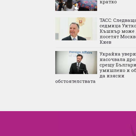
кратко
ТАСС: Следващ
седмица Уитк
Къшнър може 
посетят Москв
Киев
Украйна увери:
насочвала дро
срещу Българ
умишлено и о
да изясни
обстоятелствата