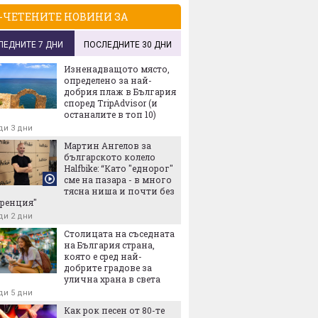
-ЧЕТЕНИТЕ НОВИНИ ЗА
ЛЕДНИТЕ 7 ДНИ
ПОСЛЕДНИТЕ 30 ДНИ
Изненадващото място,
определено за най-
добрия плаж в България
според TripAdvisor (и
останалите в топ 10)
ди 3 дни
Мартин Ангелов за
българското колело
Halfbike: “Като "еднорог"
сме на пазара - в много
тясна ниша и почти без
ренция"
ди 2 дни
Столицата на съседната
на България страна,
която е сред най-
добрите градове за
улична храна в света
ди 5 дни
Как рок песен от 80-те