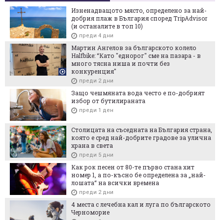
Изненадващото място, определено за най-
добрия плаж в България според TripAdvisor
(и останалите в топ 10)
преди 4 дни
Мартин Ангелов за българското колело
Halfbike: “Като "еднорог" сме на пазара - в
много тясна ниша и почти без
конкуренция"
преди 2 дни
Защо чешмяната вода често е по-добрият
избор от бутилираната
преди 1 ден
Столицата на съседната на България страна,
която е сред най-добрите градове за улична
храна в света
преди 5 дни
Как рок песен от 80-те първо стана хит
номер 1, а по-късно бе определена за „най-
лошата“ на всички времена
преди 2 дни
4 места с лечебна кал и луга по българското
Черноморие