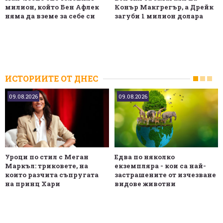
милион, който Бен Афлек
Конър Макгрегър, а Дрейк
няма да вземе за себе си
загуби 1 милион долара
ИСТОРИИТЕ ОТ ДНЕС
09.08.2026
09.08.2026
Уроци по стил с Меган
Едва по няколко
Маркъл: триковете, на
екземпляра - кои са най-
които разчита съпругата
застрашените от изчезване
на принц Хари
видове животни