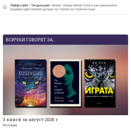
Лайфстайл
/
Тенденции
/
Airbnb, Unique Airbnb Fund и как компанията
раздава един милион долара за строеж на странни къщи
ВСИЧКИ ГОВОРЯТ ЗА...
3 книги за август 2026 г.
Истории