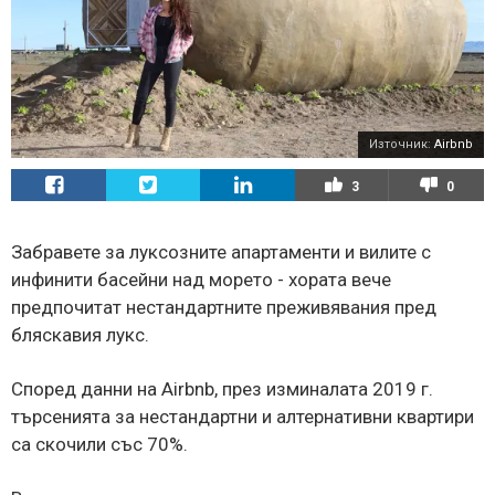
Източник:
Airbnb
3
0
Забравете за луксозните апартаменти и вилите с
инфинити басейни над морето - хората вече
предпочитат нестандартните преживявания пред
бляскавия лукс.
Според данни на Airbnb, през изминалата 2019 г.
търсенията за нестандартни и алтернативни квартири
са скочили със 70%.