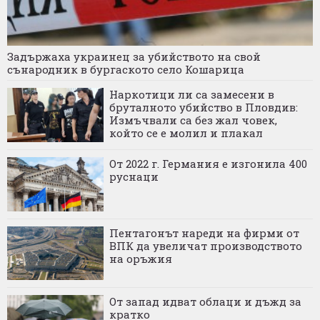
Задържаха украинец за убийството на свой
сънародник в бургаското село Кошарица
Наркотици ли са замесени в
бруталното убийство в Пловдив:
Измъчвали са без жал човек,
който се е молил и плакал
От 2022 г. Германия е изгонила 400
руснаци
Пентагонът нареди на фирми от
ВПК да увеличат производството
на оръжия
От запад идват облаци и дъжд за
кратко