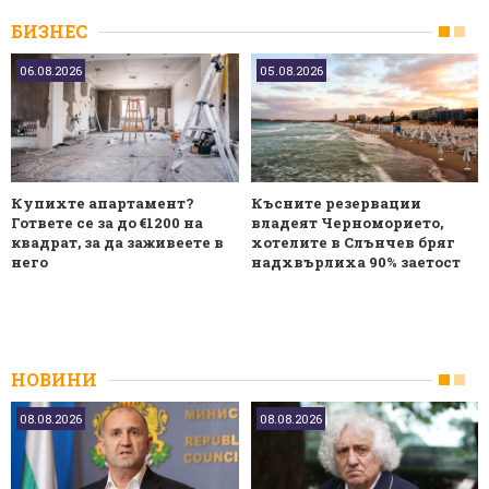
БИЗНЕС
06.08.2026
05.08.2026
Купихте апартамент?
Късните резервации
Гответе се за до €1200 на
владеят Черноморието,
квадрат, за да заживеете в
хотелите в Слънчев бряг
него
надхвърлиха 90% заетост
НОВИНИ
08.08.2026
08.08.2026