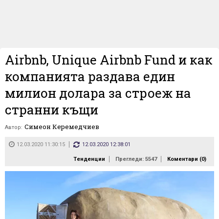
Airbnb, Unique Airbnb Fund и как
компанията раздава един
милион долара за строеж на
странни къщи
Симеон Керемедчиев
Автор:
12.03.2020 11:30:15
12.03.2020 12:38:01
Тенденции
Прегледи: 5547
Коментари (
0
)