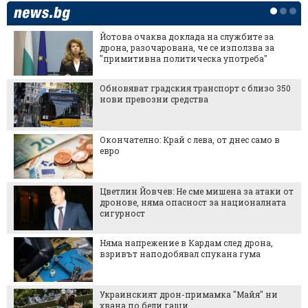
Йотова очаква доклада на службите за
дрона, разочарована, че се използва за
"примитивна политическа употреба"
Обновяват градския транспорт с близо 350
нови превозни средства
Окончателно: Край с лева, от днес само в
евро
Цветлин Йовчев: Не сме мишена за атаки от
дронове, няма опасност за националната
сигурност
Няма напрежение в Кардам след дрона,
взривът наподобявал спукана гума
Украинският дрон-примамка "Майя" ни
хвана по бели гащи