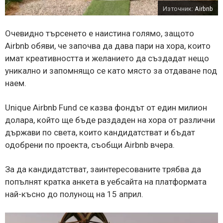
Източник:
Airbnb
Очевидно търсенето е наистина голямо, защото
Airbnb обяви, че започва да дава пари на хора, които
имат креативността и желанието да създадат нещо
уникално и запомнящо се като място за отдаване под
наем.
Unique Airbnb Fund се казва фондът от един милион
долара, който ще бъде раздаден на хора от различни
държави по света, които кандидатстват и бъдат
одобрени по проекта, съобщи Airbnb вчера.
За да кандидатстват, заинтересованите трябва да
попълнят кратка анкета в уебсайта на платформата
най-късно до полунощ на 15 април.