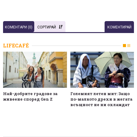
КОМЕНТАРИ (
0
)
СОРТИРАЙ
КОМЕНТИРАЙ
LIFECAFÉ
Най-добрите градове за
Големият летен мит: Защо
живеене според Gen Z
по-малкото дрехи в жегата
всъщност не ни охлаждат