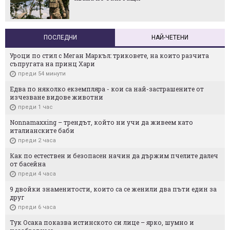
ПОСЛЕДНИ
НАЙ-ЧЕТЕНИ
Уроци по стил с Меган Маркъл: триковете, на които разчита
съпругата на принц Хари
преди 54 минути
Едва по няколко екземпляра - кои са най-застрашените от
изчезване видове животни
преди 1 час
Nonnamaxxing – трендът, който ни учи да живеем като
италианските баби
преди 2 часа
Как по естествен и безопасен начин да държим пчелите далеч
от басейна
преди 4 часа
9 двойки знаменитости, които са се женили два пъти един за
друг
преди 6 часа
Тук Осака показва истинското си лице – ярко, шумно и