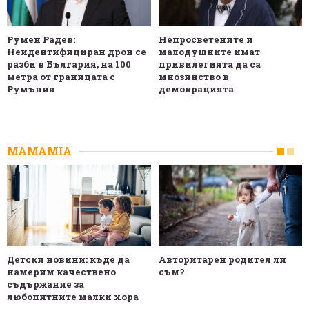
Румен Радев:
Непросветените и
Неидентифициран дрон се
малодушните имат
разби в България, на 100
привилегията да са
метра от границата с
мнозинство в
Румъния
демокрацията
MAMAMIA
Детски новини: къде да
Авторитарен родител ли
намерим качествено
съм?
съдържание за
любопитните малки хора