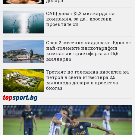
долара
САЩ дават $1,2 милиарда на
компания, за да... изостави
проектите си
След 2-месечно наддаване: Една от
най-големите нискотарифни
компании прие оферта за €6,6
милиарда
Третият по големина вносител на
петрол в света инвестира 2,5
милиарда долара в проект за
биогаз