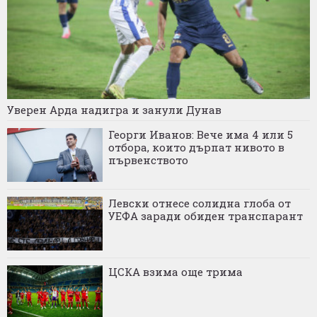
Уверен Арда надигра и занули Дунав
Георги Иванов: Вече има 4 или 5
отбора, които дърпат нивото в
първенството
Левски отнесе солидна глоба от
УЕФА заради обиден транспарант
ЦСКА взима още трима