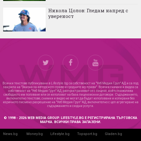
Никола Цолов: Гледам напред с
увереност
Всички текстове публикувани в Lifestyle.bg са собственост на "Уеб Медия Груп" АД и са под
закрила на "Закона за авторското право и сродните му права". Всички снимки и видеа са
собственост на "Уеб Медия Груп" АД, разпространяват се с лиценз, който позволява
свободното им ползване или се използват на база лицензионни договори. Съдържанието,
включително текстове, снимки и видео не могат да бъдат използвани и копирани без
изричното писмено разрешение на "Уеб Медия Груп" АД, включително с цел агрегиране на
съдържанието и сходни услуги.
© 1998 - 2026 WEB MEDIA GROUP. LIFESTYLE.BG Е РЕГИСТРИРАНА ТЪРГОВСКА
МАРКА. ВСИЧКИ ПРАВА ЗАПАЗЕНИ.
News.bg
Money.bg
Lifestyle.bg
Topsport.bg
Gladen.bg