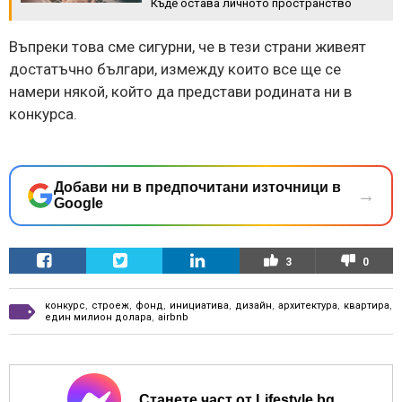
Къде остава личното пространство
Въпреки това сме сигурни, че в тези страни живеят
достатъчно българи, измежду които все ще се
намери някой, който да представи родината ни в
конкурса.
Добави ни в предпочитани източници в
→
Google
3
0
конкурс
,
строеж
,
фонд
,
инициатива
,
дизайн
,
архитектура
,
квартира
,
един милион долара
,
airbnb
Станете част от Lifestyle.bg