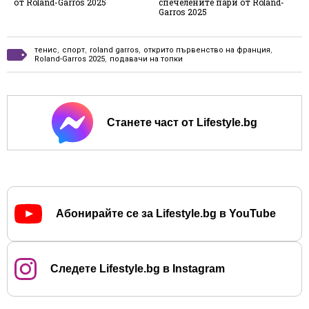
от Roland-Garros 2025
спечелените пари от Roland-
н
Garros 2025
тенис
,
спорт
,
roland garros
,
открито първенство на франция
,
Roland-Garros 2025
,
подавачи на топки
Станете част от Lifestyle.bg
Абонирайте се за Lifestyle.bg в YouTube
Следете Lifestyle.bg в Instagram