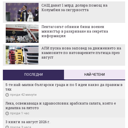
САЩ дават 1 млрд. долара помощ на
Колумбия за сигурността
Пентагонът обвини бивш военен
министър в разкриване на секретна
информация
АПИ пусна нова заповед за движението на
камионите по натоварените пътища през
август
ПОСЛЕДНИ
НАЙ-ЧЕТЕНИ
5-те най-малки български градa и по 5 идеи какво да правим в
тях
преди 42 минути
Лека, освежаваща и здравословна: арабската салата, която е
идеална за лятото
преди 1 час
3 книги за август 2026 г.
преди 3 часа