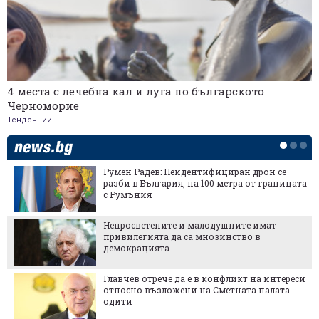
4 места с лечебна кал и луга по българското
Черноморие
Тенденции
Румен Радев: Неидентифициран дрон се
разби в България, на 100 метра от границата
с Румъния
Непросветените и малодушните имат
привилегията да са мнозинство в
демокрацията
Главчев отрече да е в конфликт на интереси
относно възложени на Сметната палата
одити