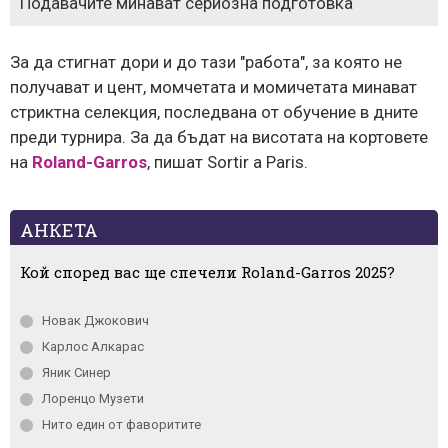
Подавачите минават сериозна подготовка
За да стигнат дори и до тази "работа", за която не
получават и цент, момчетата и момичетата минават
стриктна селекция, последвана от обучение в дните
преди турнира. За да бъдат на висотата на кортовете
на
Roland-Garros
, пишат Sortir a Paris.
АНКЕТА
Кой според вас ще спечели Roland-Garros 2025?
Новак Джокович
Карлос Алкарас
Яник Синер
Лоренцо Музети
Нито един от фаворитите