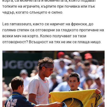
корта, са момчетата и момичетата, които подават
топките на играчите, кърпите при почивка или пък
чадър, когато слънцето е силно.
Les ramasseurs, както се наричат на френски, до
голяма степен са отговорни за гладкото протичане на
всеки мач на корто. Колко получават за тази
отговорност? Всъщност на тях не им се плаща нищо.