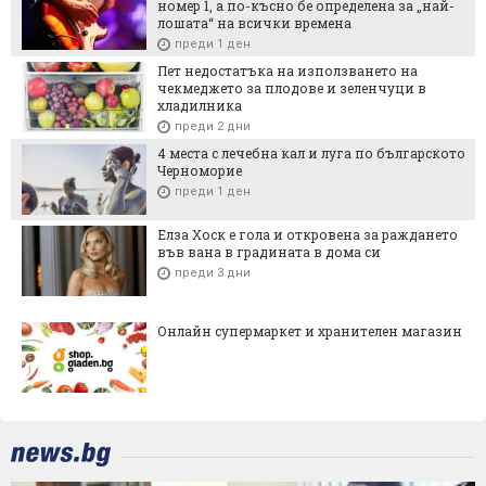
номер 1, а по-късно бе определена за „най-
лошата“ на всички времена
преди 1 ден
Пет недостатъка на използването на
чекмеджето за плодове и зеленчуци в
хладилника
преди 2 дни
4 места с лечебна кал и луга по българското
Черноморие
преди 1 ден
Елза Хоск е гола и откровена за раждането
във вана в градината в дома си
преди 3 дни
Онлайн супермаркет и хранителен магазин