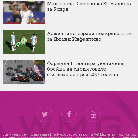
Манчестър Сити иска 80 милиона
за Родри
Аржентина изрази подкрепата си
за Джани Инфантино
Формула 1 планира увеличена
бройка на спринтовите
състезания през 2027 година
Всички текстове публикувани в Lifestyle.bg са собственост на "Уеб Медия Груп" АД и са под