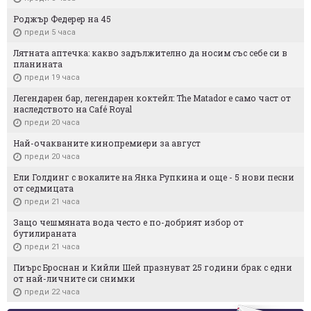
Роджър Федерер на 45
преди 5 часа
Лятната аптечка: какво задължително да носим със себе си в
планината
преди 19 часа
Легендарен бар, легендарен коктейл: The Matador е само част от
наследството на Café Royal
преди 20 часа
Най-очакваните кинопремиери за август
преди 20 часа
Ели Голдинг с вокалите на Янка Рупкина и още - 5 нови песни
от седмицата
преди 21 часа
Защо чешмяната вода често е по-добрият избор от
бутилираната
преди 21 часа
Пиърс Броснан и Кийли Шей празнуват 25 години брак с едни
от най-личните си снимки
преди 22 часа