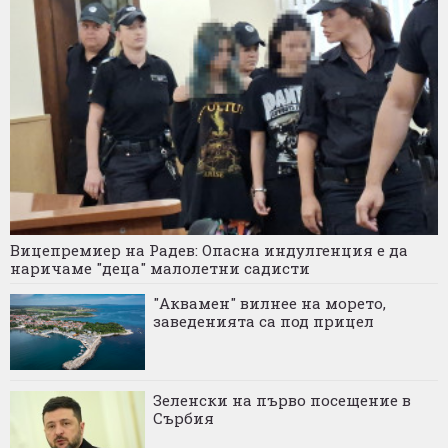
Вицепремиер на Радев: Опасна индулгенция е да
наричаме "деца" малолетни садисти
"Аквамен" вилнее на морето,
заведенията са под прицел
Зеленски на първо посещение в
Сърбия