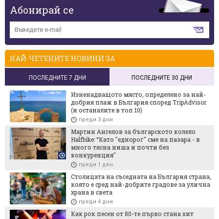
Абонирай се
НАЙ-ЧЕТЕНИТЕ НОВИНИ ЗА
ПОСЛЕДНИТЕ 7 ДНИ
ПОСЛЕДНИТЕ 30 ДНИ
Изненадващото място, определено за най-
добрия плаж в България според TripAdvisor
(и останалите в топ 10)
преди 3 дни
Мартин Ангелов за българското колело
Halfbike: “Като "еднорог" сме на пазара - в
много тясна ниша и почти без
конкуренция"
преди 1 ден
Столицата на съседната на България страна,
която е сред най-добрите градове за улична
храна в света
преди 4 дни
Как рок песен от 80-те първо стана хит