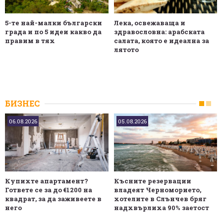
5-те най-малки български
Лека, освежаваща и
градa и по 5 идеи какво да
здравословна: арабската
правим в тях
салата, която е идеална за
лятото
БИЗНЕС
06.08.2026
05.08.2026
Купихте апартамент?
Късните резервации
Гответе се за до €1200 на
владеят Черноморието,
квадрат, за да заживеете в
хотелите в Слънчев бряг
него
надхвърлиха 90% заетост