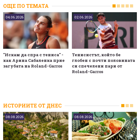
ОЩЕ ПО ТЕМАТА
04.06.2026
02.06.2026
"Искам да спра с тениса" -
Тенисистът, който бе
как Арина Сабаленка прие
глобен с почти половината
загубата на Roland-Garros
си спечелени пари от
Roland-Garros
ИСТОРИИТЕ ОТ ДНЕС
08.08.2026
08.08.2026