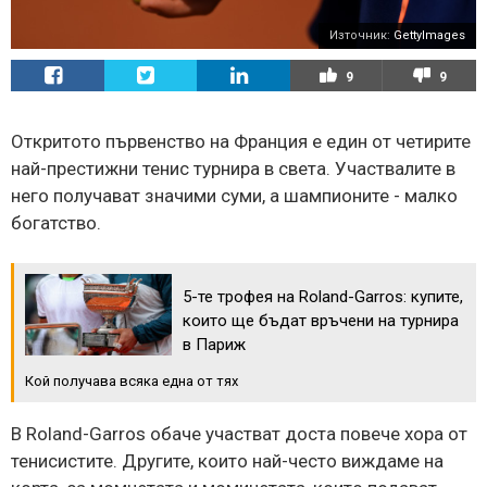
Източник:
GettyImages
9
9
Откритото първенство на Франция е един от четирите
най-престижни тенис турнира в света. Участвалите в
него получават значими суми, а шампионите - малко
богатство.
5-те трофея на Roland-Garros: купите,
които ще бъдат връчени на турнира
в Париж
Кой получава всяка една от тях
В Roland-Garros обаче участват доста повече хора от
тенисистите. Другите, които най-често виждаме на