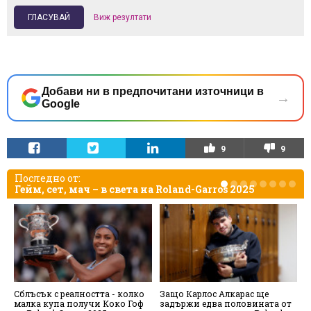
Виж резултати
Добави ни в предпочитани източници в
→
Google
9
9
Последно от:
Гейм, сет, мач – в света на Roland-Garros 2025
Сблъсък с реалността - колко
Защо Карлос Алкарас ще
О
малка купа получи Коко Гоф
задържи едва половината от
П