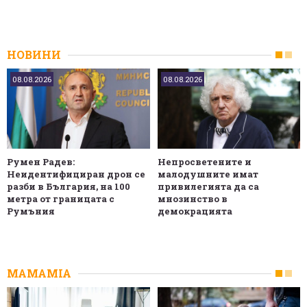
НОВИНИ
08.08.2026
08.08.2026
Румен Радев:
Непросветените и
Неидентифициран дрон се
малодушните имат
разби в България, на 100
привилегията да са
метра от границата с
мнозинство в
Румъния
демокрацията
MAMAMIA