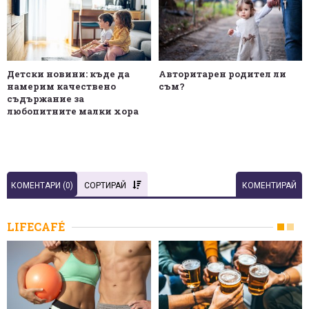
Детски новини: къде да
Авторитарен родител ли
намерим качествено
съм?
съдържание за
любопитните малки хора
КОМЕНТАРИ (
0
)
СОРТИРАЙ
КОМЕНТИРАЙ
LIFECAFÉ