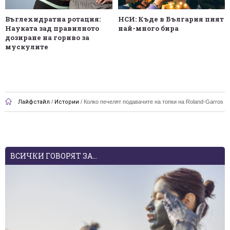
Въглехидратна ротация:
НСИ: Къде в България пият
Науката зад правилното
най-много бира
дозиране на гориво за
мускулите
Лайфстайл
/
Истории
/
Колко печелят подавачите на топки на Roland-Garros
ВСИЧКИ ГОВОРЯТ ЗА...