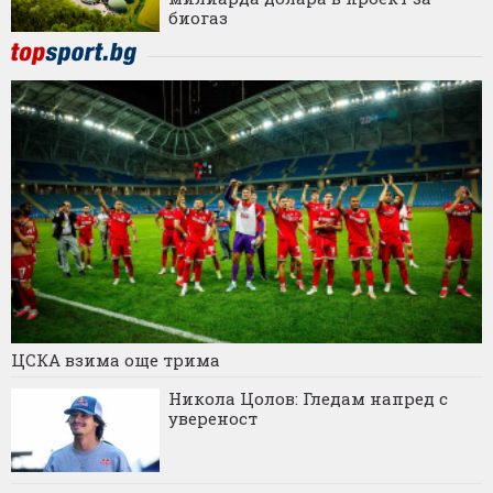
биогаз
ЦСКА взима още трима
Никола Цолов: Гледам напред с
увереност