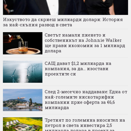
Изкуството да скриеш милиарди долари: История
за най-скъпия развод в света
Светът намали пиенето и
собственикът на Johnnie Walker
ще прави икономии за 1 милиард
долара
САЩ дават $1,2 милиарда на
компания, за да... изостави
проектите си
След 2-месечно наддаване: Една от
най-големите нискотарифни
компании прие оферта за €6,6
милиарда
Третият по големина вносител на
петрол в света инвестира 2,5
милиарда долара в проект за