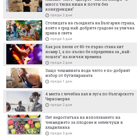
много тясна ниша и почти без
конкуренция"
преди 2 дни
Столицата на съседната на България страна,
която е сред най-добрите градове за улична
храна в света
преди 5 дни
Как рок песен от 80-те първо стана хит
номер 1, а по-късно бе определена за „най-
лошата“ на всички времена
преди 2 дни
Защо чешмяната вода често е по-добрият
избор от бутилираната
преди 1 ден
4 места с лечебна кал и луга по българското
Черноморие
преди 2 дни
Пет недостатъка на използването на
чекмеджето за плодове и зеленчуци в
хладилника
преди 3 дни