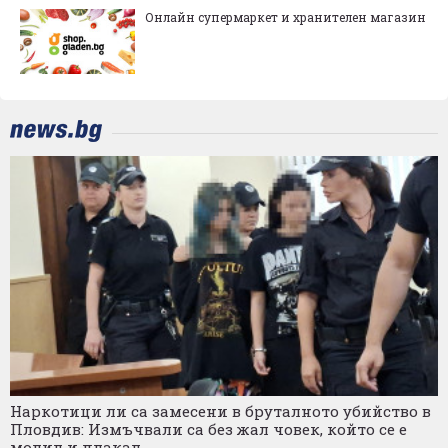
Онлайн супермаркет и хранителен магазин
Наркотици ли са замесени в бруталното убийство в
Пловдив: Измъчвали са без жал човек, който се е
молил и плакал