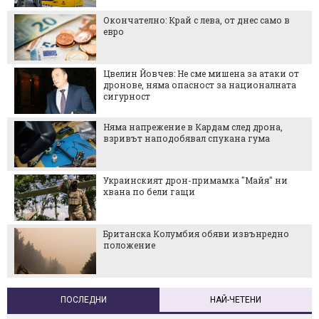
Окончателно: Край с лева, от днес само в
евро
Цвелин Йовчев: Не сме мишена за атаки от
дронове, няма опасност за националната
сигурност
Няма напрежение в Кардам след дрона,
взривът наподобявал спукана гума
Украинският дрон-примамка "Майя" ни
хвана по бели гащи
Британска Колумбия обяви извънредно
положение
ПОСЛЕДНИ
НАЙ-ЧЕТЕНИ