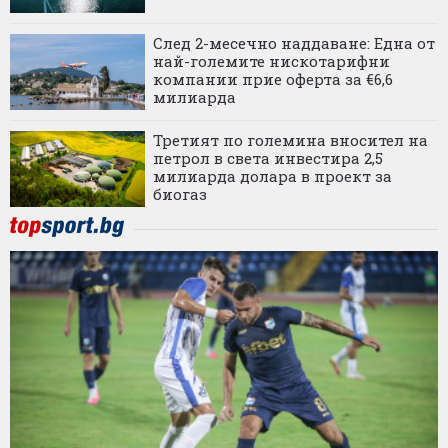
След 2-месечно наддаване: Една от
най-големите нискотарифни
компании прие оферта за €6,6
милиарда
Третият по големина вносител на
петрол в света инвестира 2,5
милиарда долара в проект за
биогаз