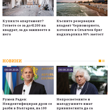
Купихте апартамент?
Късните резервации
Гответе се за до €1200 на
владеят Черноморието,
квадрат, за да заживеете в
хотелите в Слънчев бряг
него
надхвърлиха 90% заетост
НОВИНИ
08.08.2026
08.08.2026
Румен Радев:
Непросветените и
Неидентифициран дрон се
малодушните имат
разби в България, на 100
привилегията да са