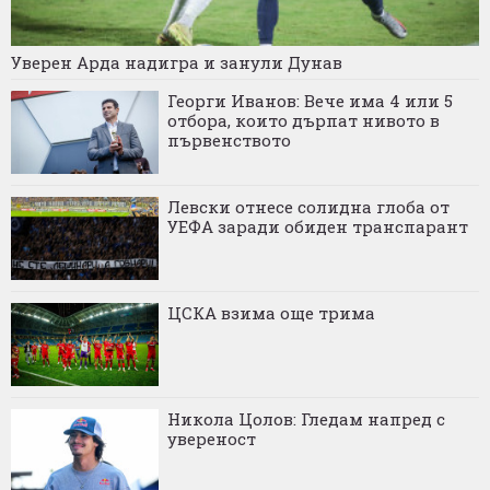
Уверен Арда надигра и занули Дунав
Георги Иванов: Вече има 4 или 5
отбора, които дърпат нивото в
първенството
Левски отнесе солидна глоба от
УЕФА заради обиден транспарант
ЦСКА взима още трима
Никола Цолов: Гледам напред с
увереност