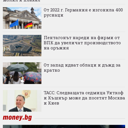
От 2022 г. Германия е изгонила 400
руснаци
Пентагонът нареди на фирми от
ВПК да увеличат производството
на оръжия
От запад идват облаци и дъжд за
кратко
ТАСС: Следващата седмица Уиткоф
и Къшнър може да посетят Москва
и Киев