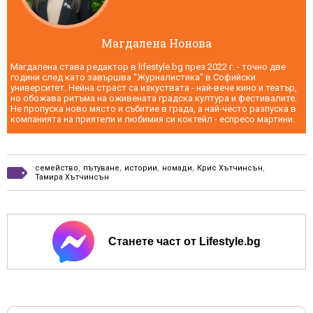
Магдалена Нонова
Магдалена става редактор в lifestyle.bg през 2022 г. - точно две
години след като завършва "Журналистика" в Софийски
университет. Нейна страст са изкуствата - най-вече кино и театър,
но обожава ритъма на оживената градска култура и фестивалите.
Не пропуска ново място и събитие в града, а най-често разпуска в
компанията на приятели и любимия си коктейл - еспресо мартини.
семейство
,
пътуване
,
истории
,
номади
,
Крис Хътчинсън
,
Тамира Хътчинсън
Станете част от Lifestyle.bg