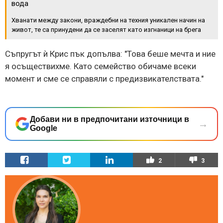
вода
Хванати между закони, враждебни на техния уникален начин на
живот, те са принудени да се заселят като изгнаници на брега
Съпругът ѝ Крис пък допълва: "Това беше мечта и ние
я осъществихме. Като семейство обичаме всеки
момент и сме се справяли с предизвикателствата."
Добави ни в предпочитани източници в
→
Google
2
3