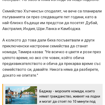
Семейство Хътчинсън споделят, че вече са планирали
пътуванията си през следващите пет години, като в
най-близко бъдеще им предстои да посетят Дубай,
Австралия, Индия, Шри Ланка и Камбоджа.
А колкото до това дали биха посъветвали и други
приключенски настроени семейства да станат
номади, Тамира казва: "Не всичко е цветя и рози през
цялото време, но ако сте човек, който обича
предизвикателството и обича да прекарва време със
семейството си, давайте. Никога няма да разберете,
докато не опитате."
Баджау - морските номади, които
нямат гражданство, живеят на лодки
и могат да стоят по 10 минути под