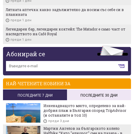
преди 1 ден
Лятната аптечка: какво задължително да носим със себе си в
планината
преди 1 ден
Легендарен бар, легендарен коктейл: The Matador е само част от
наследството на Café Royal
преди 1 ден
Абонирай се
НАЙ-ЧЕТЕНИТЕ НОВИНИ ЗА
ПОСЛЕДНИТЕ 7 ДНИ
ПОСЛЕДНИТЕ 30 ДНИ
Изненадващото място, определено за най-
добрия плаж в България според TripAdvisor
(и останалите в топ 10)
преди 3 дни
Мартин Ангелов за българското колело
Halfbike: “Като "еднорог" сме на пазара - в