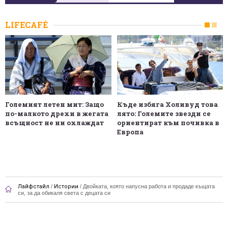
LIFECAFÉ
Големият летен мит: Защо
Къде избяга Холивуд това
по-малкото дрехи в жегата
лято: Големите звезди се
всъщност не ни охлаждат
ориентират към почивка в
Европа
Лайфстайл
/
Истории
/
Двойката, която напусна работа и продаде къщата
си, за да обикаля света с децата си