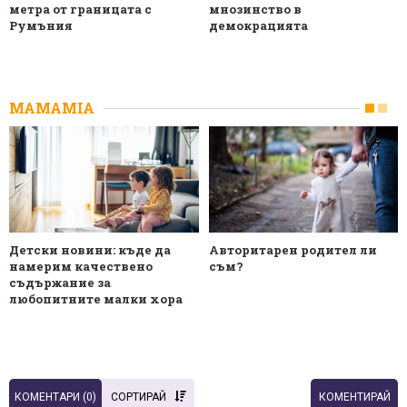
метра от границата с
мнозинство в
Румъния
демокрацията
MAMAMIA
Детски новини: къде да
Авторитарен родител ли
намерим качествено
съм?
съдържание за
любопитните малки хора
КОМЕНТАРИ (
0
)
СОРТИРАЙ
КОМЕНТИРАЙ