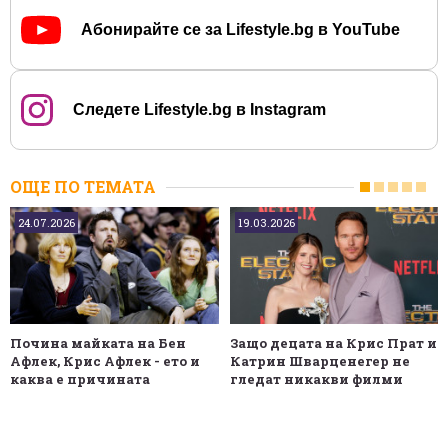
Абонирайте се за Lifestyle.bg в YouTube
Следете Lifestyle.bg в Instagram
ОЩЕ ПО ТЕМАТА
24.07.2026
19.03.2026
Почина майката на Бен
Защо децата на Крис Прат и
Афлек, Крис Афлек - ето и
Катрин Шварценегер не
каква е причината
гледат никакви филми