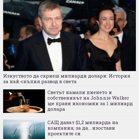
Изкуството да скриеш милиарди долари: История
за най-скъпия развод в света
Светът намали пиенето и
собственикът на Johnnie Walker
ще прави икономии за 1 милиард
долара
САЩ дават $1,2 милиарда на
компания, за да... изостави
проектите си