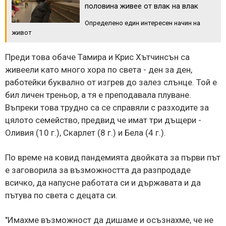
половина живее от влак на влак
Определено един интересен начин на
живот
Преди това обаче Тамира и Крис Хътчинсън са
живеели като много хора по света - ден за ден,
работейки буквално от изгрев до залез слънце. Той е
бил личен треньор, а тя е преподавала плуване.
Въпреки това трудно са се справяли с разходите за
цялото семейство, предвид че имат три дъщери -
Оливия (10 г.), Скарлет (8 г.) и Бела (4 г.).
По време на ковид пандемията двойката за първи път
е заговорила за възможността да разпродаде
всичко, да напусне работата си и държавата и да
пътува по света с децата си.
"Имахме възможност да дишаме и осъзнахме, че не