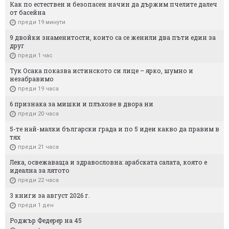
Как по естествен и безопасен начин да държим пчелите далеч
от басейна
преди 19 минути
9 двойки знаменитости, които са се женили два пъти един за
друг
преди 1 час
Тук Осака показва истинското си лице – ярко, шумно и
незабравимо
преди 19 часа
6 признака за мишки и плъхове в двора ни
преди 20 часа
5-те най-малки български градa и по 5 идеи какво да правим в
тях
преди 21 часа
Лека, освежаваща и здравословна: арабската салата, която е
идеална за лятото
преди 22 часа
3 книги за август 2026 г.
преди 1 ден
Роджър Федерер на 45