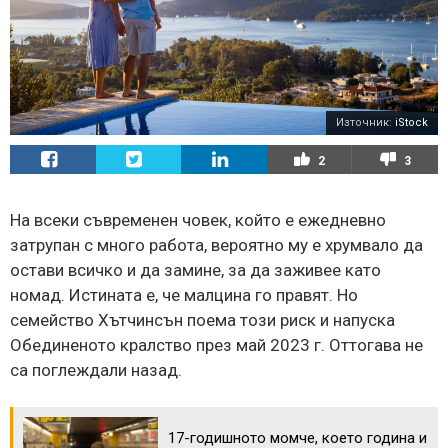
Източник:
iStock
2
3
На всеки съвременен човек, който е ежедневно
затрупан с много работа, вероятно му е хрумвало да
остави всичко и да замине, за да заживее като
номад. Истината е, че малцина го правят. Но
семейство Хътчинсън поема този риск и напуска
Обединеното кралство през май 2023 г. Оттогава не
са поглеждали назад.
17-годишното момче, което година и