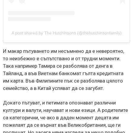
A post shared by The Hutchinsons (@thehutchinsonfamily)
И макар пътуването им несъмнено да е невероятно,
то неизбежно е съпътствано и от трудни моменти.
Така например Тамира се разболява от денга в
Тайланд, а във Виетнам банкомат гълта кредитната
им карта. Във Филипините пък се разболява цялото
семейство, а в Китай успяват да се загубят.
Докато пътуват, и петимата опознават различни
култури и валути, научават и нови езици. А родителите
са категорични, че ако в даден момент децата им
пожелаят да се върнат във Великобритания, ще ги
послушат. Но засега няма изгледи за нещо подобно.