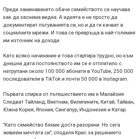
Преди заминаването обаче семейството се научава
как да заснема видеа. А идеята е не просто да
документират пътуванията си, но и да ги качват в
социалните мрежи. И това се превръща в най-големия
им източник на доходи.
Като всяко начинание и това стартира трудно, но към
днешна дата постоянството им се е отплатило с
натрупани около 100 000 абонати в YouTube, 250 000
последователи в TikTok и почти 50 000 в Instagram.
Първата спирка от пътешествието им е Малайзия.
Следват Тайланд, Виетнам, Филипините, Китай, Тайван,
Южна Корея, Япония, Сингапур, Индонезия и Катар.
"Като семейство бяхме доста разорени. Но сега
живеем мечтата си", споделя Крис за решението