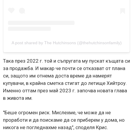
A post shared by The Hutchinsons (@thehutchinsonfamily)
Така през 2022 г. той и съпругата му пускат къщата си
за продажба. И макар че почти се отказват от плана
си, защото им отнема доста време да намерят
купувачи, в крайна сметка стигат до летище Хийтроу.
Именно оттам през май 2023 г. започва новата глава
в живота им.
"Беше огромен риск. Мислехме, че може да не
проработи и да поискаме да се приберем у дома, но
никога не погледнахме назад", споделя Крис.