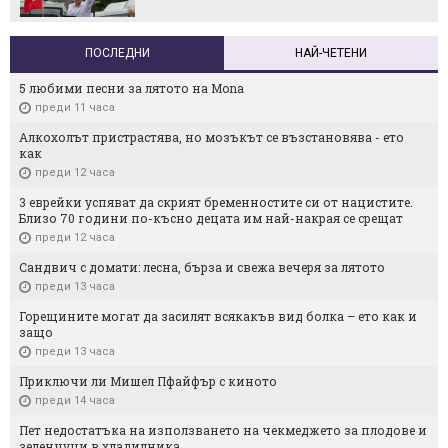
ПОСЛЕДНИ
НАЙ-ЧЕТЕНИ
5 любими песни за лятото на Mona
преди 11 часа
Алкохолът пристрастява, но мозъкът се възстановява - ето
как
преди 12 часа
3 еврейки успяват да скрият бременностите си от нацистите.
Близо 70 години по-късно децата им най-накрая се срещат
преди 12 часа
Сандвич с домати: лесна, бърза и свежа вечеря за лятото
преди 13 часа
Горещините могат да засилят всякакъв вид болка – ето как и
защо
преди 13 часа
Приключи ли Мишел Пфайфър с киното
преди 14 часа
Пет недостатъка на използването на чекмеджето за плодове и
зеленчуци в хладилника