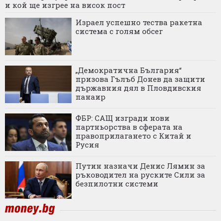
и кой ще изгрее на висок пост
Израел успешно тества ракетна
система с голям обсег
„Демократична България“
призова Гълъб Донев да защити
държавния дял в Пловдивския
панаир
ФБР: САЩ изгради нови
партньорства в сферата на
правоприлагането с Китай и
Русия
Путин назначи Денис Лямин за
ръководител на руските Сили за
безпилотни системи