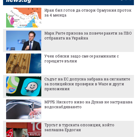
Иран бил готов да отвори Ормузкия проток
за 4 месеца
Марк Рюте призова за повече ракети за ПВО
отбраната на Украйна
Учен обясни защо сме се разминали с
горещите вълни
Съдът на ЕС допусна забрана на сигналите
за полицейски проверки в Waze и други
приложения
МРРБ: Ниското ниво на Дунав не застрашава
водоснабдяването
Трусът в турската опозиция, който
заплашва Ердоган