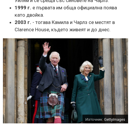
Уилям и се среща със синовете на Чарлз.
1999 г.
е първата им обща официална поява
като двойка.
2003 г.
- тогава Камила и Чарлз се местят в
Clarence House, където живеят и до днес.
Източник:
GettyImages