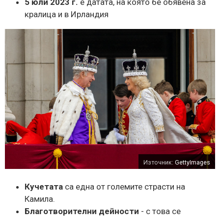
5 юли 2023 г.
е датата, на която бе обявена за
кралица и в Ирландия
Източник:
GettyImages
Кучетата
са една от големите страсти на
Камила.
Благотворителни дейности
- с това се