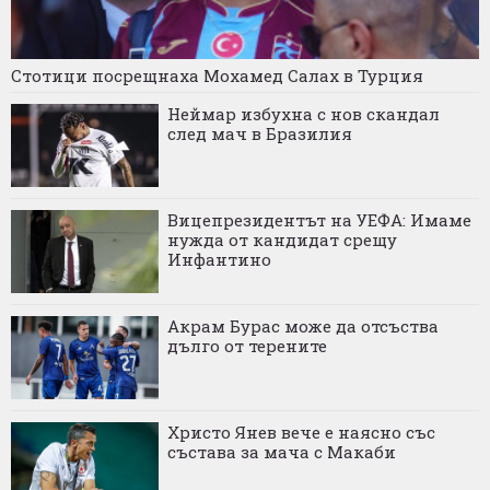
Стотици посрещнаха Мохамед Салах в Турция
Неймар избухна с нов скандал
след мач в Бразилия
Вицепрезидентът на УЕФА: Имаме
нужда от кандидат срещу
Инфантино
Акрам Бурас може да отсъства
дълго от терените
Христо Янев вече е наясно със
състава за мача с Макаби