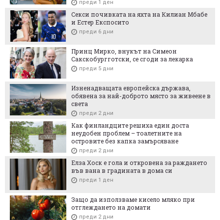
преди 1 ден
Секси почивката на яхта на Килиан Мбабе
и Естер Експосито
преди 6 дни
Принц Мирко, внукът на Симеон
Сакскобургготски, се сгоди за лекарка
преди 5 дни
Изненадващата европейска държава,
обявена за най-доброто място за живеене в
света
преди 2 дни
Как финландците решиха един доста
неудобен проблем – тоалетните на
островите без капка замърсяване
преди 2 дни
Елза Хоск е гола и откровена за раждането
във вана в градината в дома си
преди 1 ден
Защо да използваме кисело мляко при
отглеждането на домати
преди 2 дни