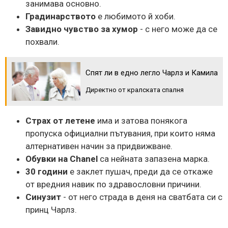
занимава основно.
Градинарството
е любимото й хоби.
Завидно чувство за хумор
- с него може да се
похвали.
Спят ли в едно легло Чарлз и Камила
Директно от кралската спалня
Страх от летене
има и затова понякога
пропуска официални пътувания, при които няма
алтернативен начин за придвижване.
Обувки на Chanel
са нейната запазена марка.
30 години
е заклет пушач, преди да се откаже
от вредния навик по здравословни причини.
Синузит
- от него страда в деня на сватбата си с
принц Чарлз.