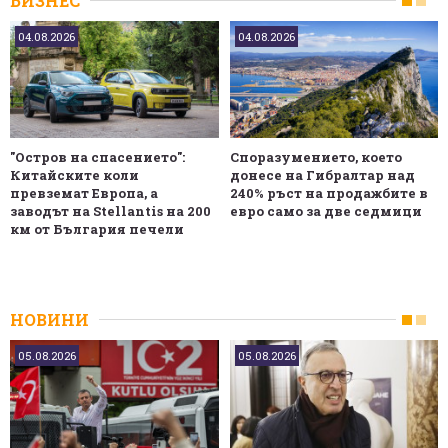
БИЗНЕС
04.08.2026
04.08.2026
"Остров на спасението":
Споразумението, което
Китайските коли
донесе на Гибралтар над
превземат Европа, а
240% ръст на продажбите в
заводът на Stellantis на 200
евро само за две седмици
км от България печели
НОВИНИ
05.08.2026
05.08.2026