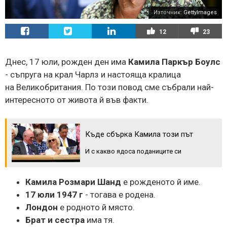
Източник:
GettyImages
12
23
Днес, 17 юли, рожден ден има
Камила Паркър Боулс
- съпруга на крал Чарлз и настояща кралица
на Великобритания. По този повод сме събрали най-
интересното от живота й във факти.
Къде сбърка Камила този път
И с какво ядоса поданиците си
Камила Розмари Шанд
е рожденото й име.
17 юли 1947 г
- тогава е родена.
Лондон
е родното й място.
Брат и сестра
има тя.