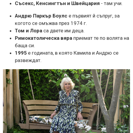
Съсекс, Кенсингтън и Швейцария
- там учи.
Андрю Паркър Боулс
е първият й съпруг, за
когото се омъжва през 1974 г.
Том и Лора
са двете им деца.
Римокатолическа вяра
приемат те по волята на
баща си.
1995
е годината, в която Камила и Андрю се
развеждат.