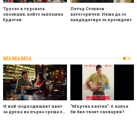
Трусът в турската
Петър Стоянов
опозиция, който заплашва
категоричен: Няма да се
Ердоган
кандидатира за президент
MAMAMIA
И най-подходящият цвят
"Мъртва хватка": А какъв
за дреха на първа среща е...
би бил твоят сценарии?