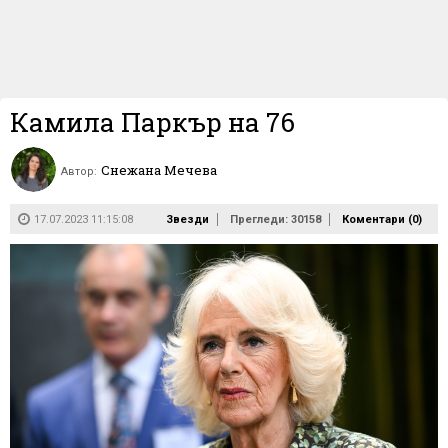
Камила Паркър на 76
Снежана Мечева
Автор:
17.07.2023 11:15:08
Звезди
Прегледи: 30158
Коментари (
0
)