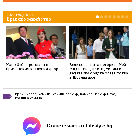
Последно от:
Кралско семейство
Ново бебе проплака в
Великолепната петорка - Кейт
"
британския кралския двор
Мидълтън, принц Уилям и
д
децата им с рядка обща поява
п
в Шотландия
п
принц чарлз
,
камила
,
камила паркър
,
Камила Паркър Боус
,
кралица камила
Станете част от Lifestyle.bg