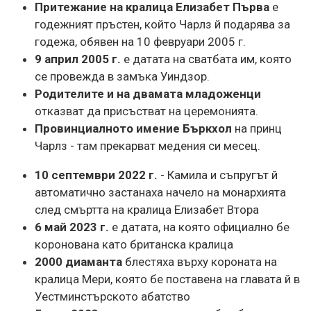
Притежание на кралица Елизабет Първа
е
годежният пръстен, който Чарлз й подарява за
годежа, обявен на 10 февруари 2005 г.
9 април 2005 г.
е датата на сватбата им, която
се провежда в замъка Уиндзор.
Родителите и на двамата младоженци
отказват да присъстват на церемонията.
Провинциалното имение Бъркхол
на принц
Чарлз - там прекарват медения си месец.
10 септември 2022 г.
- Камила и съпругът й
автоматично застанаха начело на монархията
след смъртта на кралица Елизабет Втора
6 май 2023 г.
е датата, на която официално бе
коронована като британска кралица
2000 диаманта
блестяха върху короната на
кралица Мери, която бе поставена на главата й в
Уестминстърското абатство