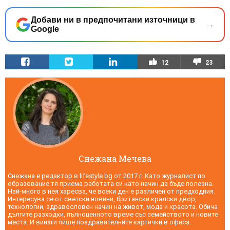
Добави ни в предпочитани източници в
→
Google
12
23
Снежана Мечева
Снежана е редактор в lifestyle.bg от 2017 г. Като журналист по
образование тя приема работата си като начин да бъде полезна.
Най-много в нея харесва, че всеки ден е различен от предходния.
Интересува се от светски новини, британски кралски двор,
технологии, здравословен начин на живот, мода и красота. Обича
дългите разходки, пълноценното време със семейството и новите
места. И винаги пише поздравителните картички в офиса.