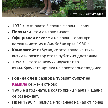
Източник:
GettyImages
1970 г.
е първата й среща с принц Чарлз.
Поло мач
- там се запознават.
Официален ескорт
е на принц Чарлз при
посещението му в Зимбабве през 1980 г.
Камилагейт
избухва, когато запис на техен
интимен разговор става публично достояние.
1993 г.
- тогава всички научават за
извънбрачната връзка на престолонаследника.
Година след развода
първият съпруг на
Камила
се жени отново.
1996
е и годината, в която принц Чарлз и Даяна
се развеждат.
През 1998 г.
Камила е поканена на чай от принц