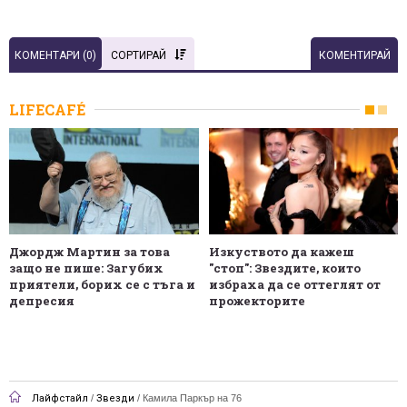
КОМЕНТАРИ (
0
)
СОРТИРАЙ
КОМЕНТИРАЙ
LIFECAFÉ
Джордж Мартин за това
Изкуството да кажеш
защо не пише: Загубих
"стоп": Звездите, които
приятели, борих се с тъга и
избраха да се оттеглят от
депресия
прожекторите
Лайфстайл
/
Звезди
/
Камила Паркър на 76