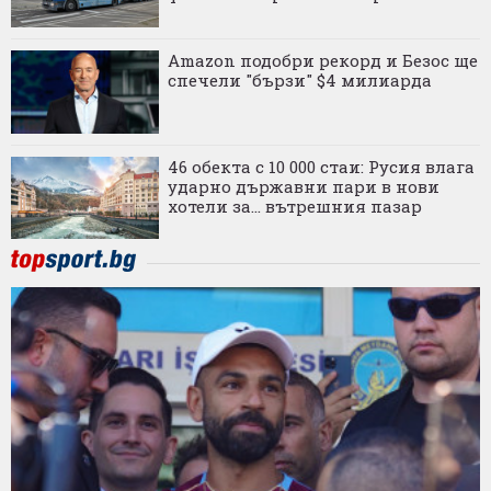
Amazon подобри рекорд и Безос ще
спечели "бързи" $4 милиарда
46 обекта с 10 000 стаи: Русия влага
ударно държавни пари в нови
хотели за... вътрешния пазар