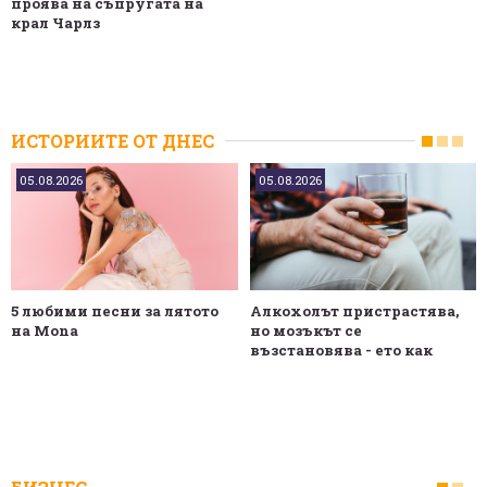
проява на съпругата на
крал Чарлз
ИСТОРИИТЕ ОТ ДНЕС
05.08.2026
05.08.2026
5 любими песни за лятото
Алкохолът пристрастява,
на Mona
но мозъкът се
възстановява - ето как