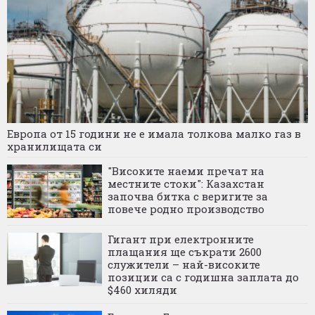
Европа от 15 години не е имала толкова малко газ в
хранилищата си
"Високите наеми пречат на
местните стоки": Казахстан
започва битка с веригите за
повече родно производство
Гигант при електронните
плащания ще съкрати 2600
служители – най-високите
позиции са с годишна заплата до
$460 хиляди