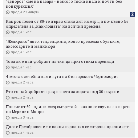
"еднорог" сме на пазара - в много тясна ниша и почти без
конкуренция"
преди 29 минути
Как рок песен от 80-те първо стана хит номер 1, а по-късно бе
определена за „най-лошата“ на всички времена
преди 1 час
"Желирано" лято: тенденцията, която превзема обувките,
аксесоарите и маникюра
преди 1 час
Това ли е най-добрият начин да приготвим царевица
преди 1 час
4 места с лечебна кал и луга по българското Черноморие
преди 2 часа
Ето го най-добрият град в света за хората под 30 години
преди 2 часа
Повече от 60 години след смъртта ѝ - какво се случва с къщата
на Мерилин Монро
преди 3 часа
Днес е Преображение: с какви вярвания се свързва празникът
преди 4 часа