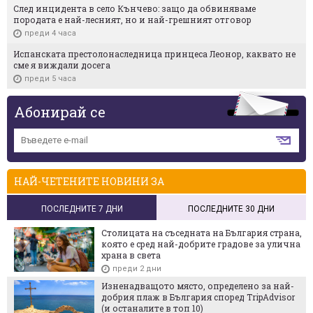
След инцидента в село Кънчево: защо да обвиняваме
породата е най-лесният, но и най-грешният отговор
преди 4 часа
Испанската престолонаследница принцеса Леонор, каквато не
сме я виждали досега
преди 5 часа
Абонирай се
НАЙ-ЧЕТЕНИТЕ НОВИНИ ЗА
ПОСЛЕДНИТЕ 7 ДНИ
ПОСЛЕДНИТЕ 30 ДНИ
Столицата на съседната на България страна,
която е сред най-добрите градове за улична
храна в света
преди 2 дни
Изненадващото място, определено за най-
добрия плаж в България според TripAdvisor
(и останалите в топ 10)