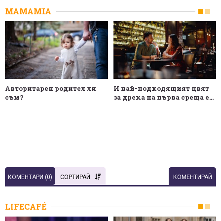
MAMAMIA
Авторитарен родител ли
И най-подходящият цвят
съм?
за дреха на първа среща е...
КОМЕНТАРИ (
0
)
СОРТИРАЙ
КОМЕНТИРАЙ
LIFECAFÉ