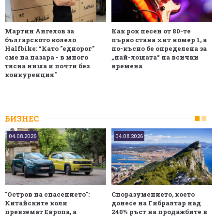
Мартин Ангелов за
Как рок песен от 80-те
българското колело
първо стана хит номер 1, а
Halfbike: “Като "еднорог"
по-късно бе определена за
сме на пазара - в много
„най-лошата“ на всички
тясна ниша и почти без
времена
конкуренция"
БИЗНЕС
04.08.2026
04.08.2026
"Остров на спасението":
Споразумението, което
Китайските коли
донесе на Гибралтар над
превземат Европа, а
240% ръст на продажбите в