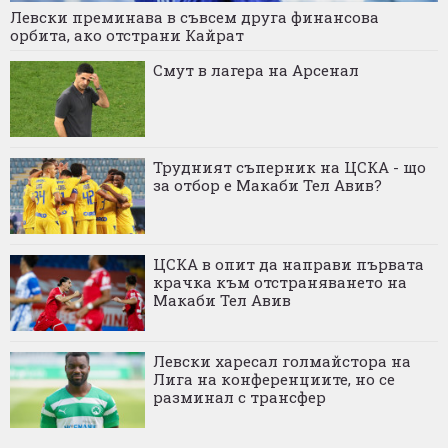
Левски преминава в съвсем друга финансова
орбита, ако отстрани Кайрат
Смут в лагера на Арсенал
Трудният съперник на ЦСКА - що
за отбор е Макаби Тел Авив?
ЦСКА в опит да направи първата
крачка към отстраняването на
Макаби Тел Авив
Левски харесал голмайстора на
Лига на конференциите, но се
разминал с трансфер