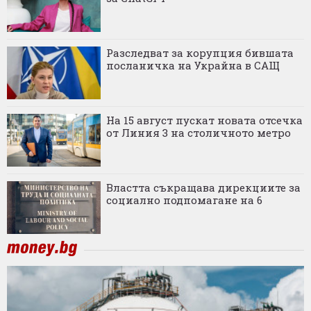
Разследват за корупция бившата
посланичка на Украйна в САЩ
На 15 август пускат новата отсечка
от Линия 3 на столичното метро
Властта съкращава дирекциите за
социално подпомагане на 6