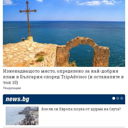
Изненадващото място, определено за най-добрия
плаж в България според TripAdvisor (и останалите в
топ 10)
Тенденции
Заради сушата: Слабата реколта в ЕС отваря
възможности за българската пшеница