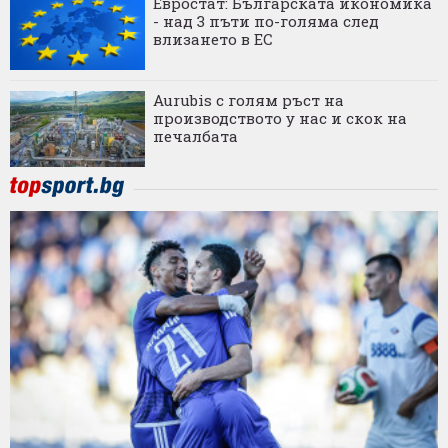
Евростат: Българската икономика
- над 3 пъти по-голяма след
влизането в ЕС
Aurubis с голям ръст на
производството у нас и скок на
печалбата