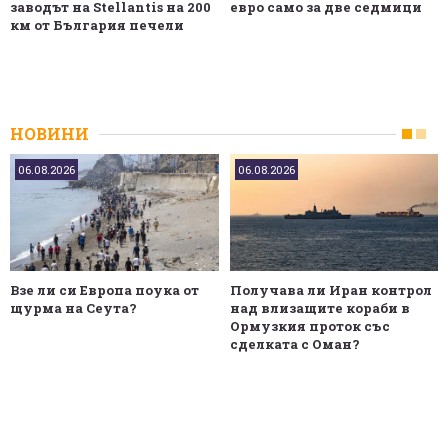
заводът на Stellantis на 200
евро само за две седмици
км от България печели
НОВИНИ
06.08.2026
06.08.2026
Взе ли си Европа поука от
Получава ли Иран контрол
щурма на Сеута?
над влизащите кораби в
Ормузкия проток със
сделката с Оман?