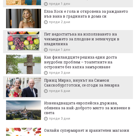
преди 1 ден
Елза Хоск е гола и откровена за раждането
във вана в градината в дома си
преди 2 дни
Пет недостатъка на използването на
чекмеджето за плодове и зеленчуци в
хладилника
преди 1 ден
Как финландците решиха един доста
неудобен проблем – тоалетните на
островите без капка замърсяване
преди 3 дни
Принц Мирко, внукът на Симеон
Сакскобургготски, се сгоди за лекарка
преди 6 дни
Изненадващата европейска държава,
обявена за най-доброто място за живеене в
света
преди 3 дни
Онлайн супермаркет и хранителен магазин