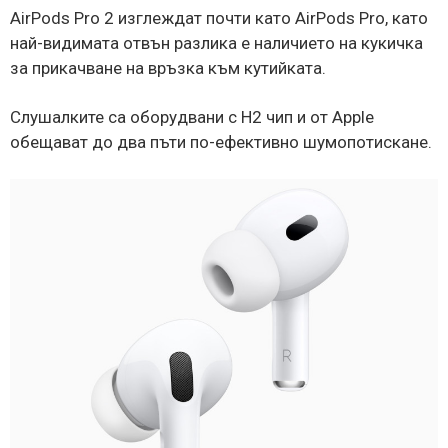
AirPods Pro 2 изглеждат почти като AirPods Pro, като
най-видимата отвън разлика е наличието на кукичка
за прикачване на връзка към кутийката.
Слушалките са оборудвани с Н2 чип и от Apple
обещават до два пъти по-ефективно шумопотискане.