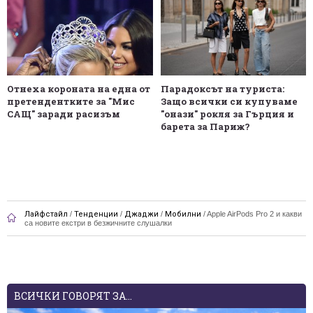
Отнеха короната на една от
Парадоксът на туриста:
претендентките за "Мис
Защо всички си купуваме
САЩ" заради расизъм
"онази" рокля за Гърция и
барета за Париж?
Лайфстайл
/
Тенденции
/
Джаджи
/
Мобилни
/
Apple AirPods Pro 2 и какви
са новите екстри в безжичните слушалки
ВСИЧКИ ГОВОРЯТ ЗА...