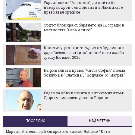
Сделка за $100 милиона въоръжава Украйна
с хиляди дронове, които убиват сами
Ще зейне ли истинска дупка в хазната?
Метрото стига до "Левски Г" на 15 август
ПроКредит Банк България, ЕБВР и
Европейският съюз стартират Академия за
собственици на бизнес
Най-големият европейски център за
отбранителни и космически технологии ще
е край София
ПОСЛЕДНИ
НАЙ-ЧЕТЕНИ
Мартин Ангелов за българското колело Halfbike: “Като