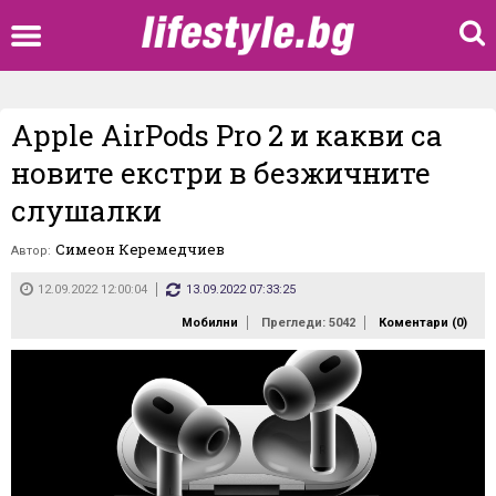
Apple AirPods Pro 2 и какви са
новите екстри в безжичните
слушалки
Симеон Керемедчиев
Автор:
12.09.2022 12:00:04
13.09.2022 07:33:25
Мобилни
Прегледи: 5042
Коментари (
0
)