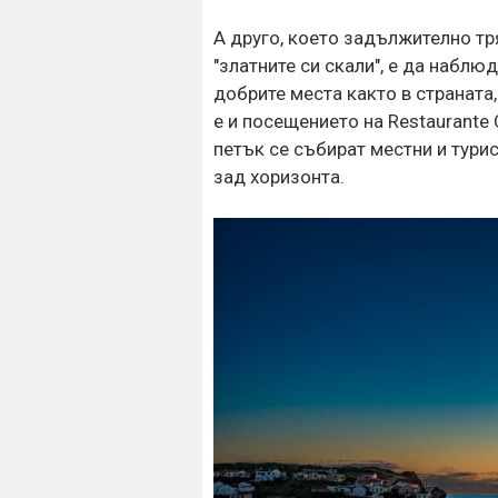
А друго, което задължително тр
"златните си скали", е да наблю
добрите места както в страната,
е и посещението на Restaurante O
петък се събират местни и тури
зад хоризонта.