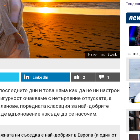
Тенден
Макаби Тел Авив срещу
ЦСКА, "жълтите" на
колене!
Левски преминава в
са по
Източник:
iStock
съвсем друга финансова
орбита, ако отстрани
Кайрат
Смут в лагера на Арсенал
LinkedIn
2
1
последните дни и това няма как да не ни настрои
сигурност очакваме с нетърпение отпуската, а
Трудният съперник на
ЦСКА - що за отбор е
ланове, поредната класация за най-добрите
Макаби Тел Авив?
аде вдъхновение накъде да се насочим.
Левски харесал
голмайстора на Лига на
конференциите, но се
жната ни съседка е най-добрият в Европа (и един от
разминал с трансфер