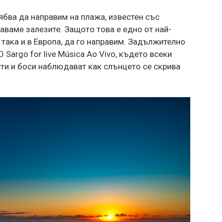
ябва да направим на плажа, известен със
даваме залезите. Защото това е едно от най-
 така и в Европа, да го направим. Задължително
 Sargo for live Música Ao Vivo, където всеки
сти и боси наблюдават как слънцето се скрива