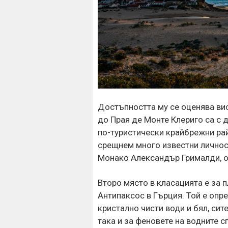
Достъпността му се оценява вис
до Прая де Монте Клериго са с д
по-туристически крайбрежни рай
срещнем много известни личност
Монако Александър Грималди, о
Второ място в класацията е за 
Антипаксос в Гърция. Той е опре
кристално чисти води и бял, сит
така и за феновете на водните с