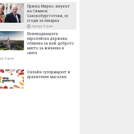
Принц Мирко, внукът
на Симеон
Сакскобургготски, се
сгоди за лекарка
преди 6 дни
Изненадващата
европейска държава,
обявена за най-доброто
място за живеене в
света
ди 3 дни
Онлайн супермаркет и
хранителен магазин