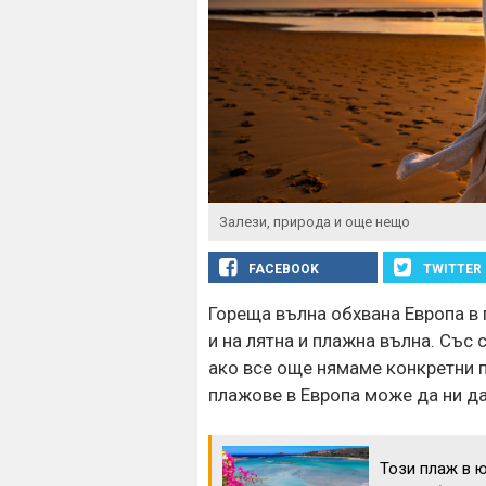
Залези, природа и още нещо
FACEBOOK
TWITTER
Гореща вълна обхвана Европа в 
и на лятна и плажна вълна. Със 
ако все още нямаме конкретни п
плажове в Европа може да ни д
Този плаж в ю