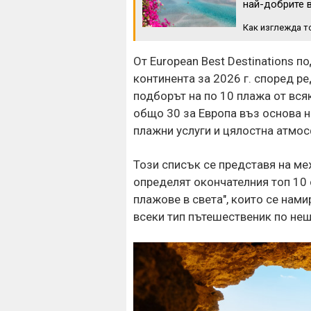
най-добрите в
Как изглежда т
От European Best Destinations 
континента за 2026 г. според р
подборът на по 10 плажа от вся
общо 30 за Европа въз основа н
плажни услуги и цялостна атмос
Този списък се представя на м
определят окончателния топ 10 
плажове в света", които се нами
всеки тип пътешественик по нещ