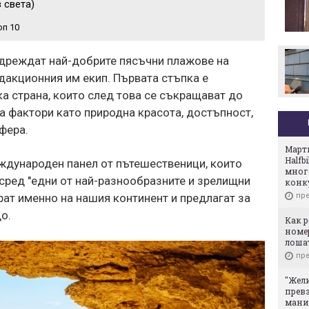
 света)
Стотици посрещнаха
Мохамед Салах в Турция
оп 10
подреждат най-добрите пясъчни плажове на
едакционния им екип. Първата стъпка е
ка страна, които след това се съкращават до
а фактори като природна красота, достъпност,
фера.
Март
Halfb
еждународен панел от пътешественици, които
мног
сред "едни от най-разнообразните и зрелищни
конк
пре
рат именно на нашия континент и предлагат за
о.
Как р
номер
лоша
пре
"Жели
превз
мани