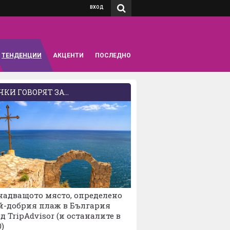
ВХОД
ТЕНДЕНЦИИ
АКЦЕНТИ
ПОСЛЕДНО
КИ ГОВОРЯТ ЗА...
надващото място, определено
й-добрия плаж в България
д TripAdvisor (и останалите в
0)