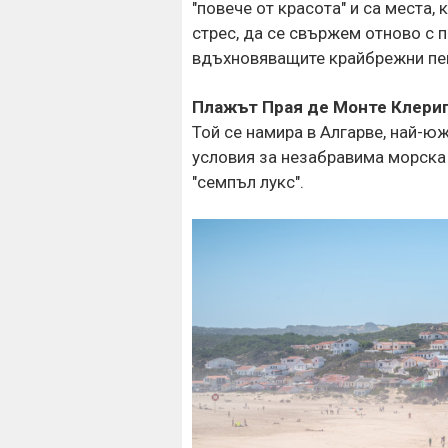
"повече от красота" и са места
стрес, да се свържем отново с п
вдъхновяващите крайбрежни пей
Плажът Прая де Монте Клери
Той се намира в Алгарве, най-юж
условия за незабравима морска 
"семпъл лукс".