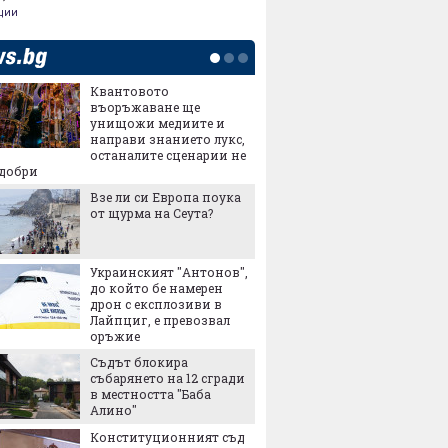
ции
Квантовото
Купихт
въоръжаване ще
Гответе
унищожи медиите и
квадрат
направи знанието лукс,
в него
останалите сценарии не
Заради 
-добри
реколта
Взе ли си Европа поука
възмож
от щурма на Сеута?
българ
Сделка
въоръж
Украинският "Антонов",
хиляди
до който бе намерен
убиват
дрон с експлозиви в
Ще зей
Лайпциг, е превозвал
дупка в
оръжие
Съдът блокира
събарянето на 12 сгради
Метрот
в местността "Баба
"Левски
Алино"
Конституционният съд