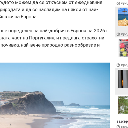
, където можем да се откъснем от ежедневния
пре
пре
риродата и да се насладим на някои от най-
Испа
зажи на Европа.
Леоно
пре
го
е определен за най-добрия в Европа за 2026 г.
пре
ната част на Португалия, и предлага страхотни
почивка, най-вече природно разнообразие и
пре
замър
пре