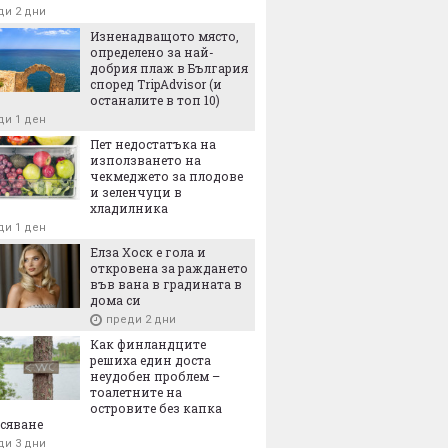
ди 2 дни
ди 12 часа
Изненадващото място,
определено за най-
нската престолонаследница принцеса
добрия плаж в България
р, каквато не сме я виждали досега
според TripAdvisor (и
ди 13 часа
останалите в топ 10)
ди 1 ден
Пет недостатъка на
използването на
чекмеджето за плодове
и зеленчуци в
хладилника
ди 1 ден
Елза Хоск е гола и
откровена за раждането
във вана в градината в
дома си
преди 2 дни
Как финландците
решиха един доста
неудобен проблем –
тоалетните на
островите без капка
сяване
ди 3 дни