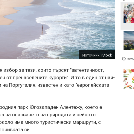
Източник:
iStock
пре
 избор за тези, които търсят "автентичност,
ч от пренаселените курорти". И то в един от най-
 на Португалия, известен и като "европейската
родния парк Югозападен Алентежу, което е
на на опазването на природата и нейното
около има много туристически маршрути, с
очивката си.