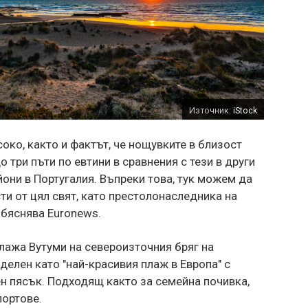
Източник:
iStock
око, както и фактът, че нощувките в близост
о три пъти по евтини в сравнения с тези в други
они в Португалия. Въпреки това, тук можем да
и от цял свят, като престолонаследника на
бяснява Euronews.
плажа Вутуми на североизточния бряг на
делен като "най-красивия плаж в Европа" с
ен пясък. Подходящ както за семейна почивка,
портове.