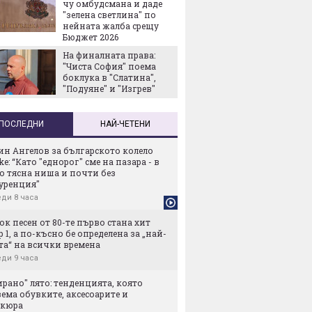
чу омбудсмана и даде
ПроКре
"зелена светлина" по
Българ
нейната жалба срещу
Европе
Бюджет 2026
старти
На финалната права:
собств
"Чиста София" поема
боклука в "Слатина",
"Подуяне" и "Изгрев"
ПОСЛЕДНИ
НАЙ-ЧЕТЕНИ
ин Ангелов за българското колело
ike: “Като "еднорог" сме на пазара - в
о тясна ниша и почти без
уренция"
ди 8 часа
ок песен от 80-те първо стана хит
 1, а по-късно бе определена за „най-
та“ на всички времена
ди 9 часа
рано" лято: тенденцията, която
ема обувките, аксесоарите и
кюра