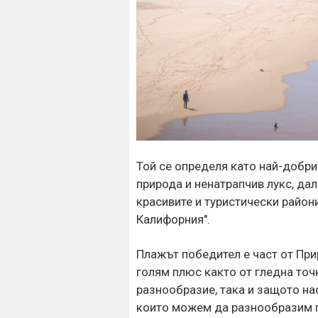
Той се определя като най-добрия
природа и ненатрапчив лукс, дале
красивите и туристически райони
Калифорния".
Плажът победител е част от При
голям плюс както от гледна точ
разнообразие, така и защото на
които можем да разнообразим п