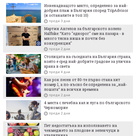
Изненадващото място, определено за най-
добрия плаж в България според TripAdvisor
(и останалите в топ 10)
преди 3 дни
Мартин Ангелов за българското колело
Halfbike: “Като "еднорог" сме на пазара - в
много тясна ниша и почти без
конкуренция"
преди 2 дни
Столицата на съседната на България страна,
която е сред най-добрите градове за улична
храна в света
преди 4 дни
Как рок песен от 80-те първо стана хит
номер 1, а по-късно бе определена за „най-
лошата“ на всички времена
преди 2 дни
4 места с лечебна кал и луга по българското
Черноморие
преди 2 дни
Пет недостатъка на използването на
чекмеджето за плодове и зеленчуци в
хладилника