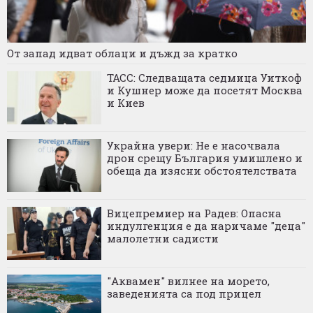
От запад идват облаци и дъжд за кратко
ТАСС: Следващата седмица Уиткоф
и Кушнер може да посетят Москва
и Киев
Украйна увери: Не е насочвала
дрон срещу България умишлено и
обеща да изясни обстоятелствата
Вицепремиер на Радев: Опасна
индулгенция е да наричаме "деца"
малолетни садисти
"Аквамен" вилнее на морето,
заведенията са под прицел