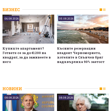
БИЗНЕС
06.08.2026
05.08.2026
Купихте апартамент?
Късните резервации
Гответе се за до €1200 на
владеят Черноморието,
квадрат, за да заживеете в
хотелите в Слънчев бряг
него
надхвърлиха 90% заетост
НОВИНИ
08.08.2026
08.08.2026