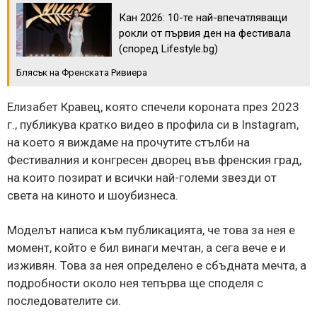
Кан 2026: 10-те най-впечатляващи
рокли от първия ден на фестивала
(според Lifestyle.bg)
Блясък на Френската Ривиера
Елизабет Кравец, която спечели короната през 2023
г., публикува кратко видео в профила си в Instagram,
на което я виждаме на прочутите стълби на
Фестивалния и конгресен дворец във френския град,
на които позират и всички най-големи звезди от
света на киното и шоубизнеса.
Моделът написа към публикацията, че това за нея е
момент, който е бил винаги мечтан, а сега вече е и
изживян. Това за нея определено е сбъдната мечта, а
подробности около нея тепърва ще споделя с
последователите си.