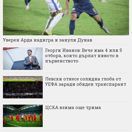
Уверен Арда надигра и занули Дунав
Георги Иванов: Вече има 4 или 5
отбора, които дърпат нивото в
първенството
Левски отнесе солидна глоба от
УЕФА заради обиден транспарант
ЦСКА взима още трима