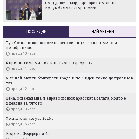
САЩ дават 1 млрд. долара помощ на
Колумбия за сигурността
ПОСЛЕДНИ
НАЙ-ЧЕТЕНИ
Тук Осака показва истинското си лице – ярко, шумно и
незабравимо
преди 10 часа
6 признака за мишки и плъхове в двора ни
преди 11 часа
5-те най-малки български градa и по 5 идеи какво да правим в
тях
преди 12 часа
Лека, освежаваща и здравословна: арабската салата, която е
идеална за лятото
преди 13 часа
3 книги за август 2026 г.
преди 15 часа
Роджър Федерер на 45