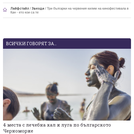
Лайфстайл
/
Звезди
/
Три българки на червения килим на кинофестивала в
Кан - ето кои са те
ВСИЧКИ ГОВОРЯТ ЗА...
4 места с лечебна кал и луга по българското
Черноморие