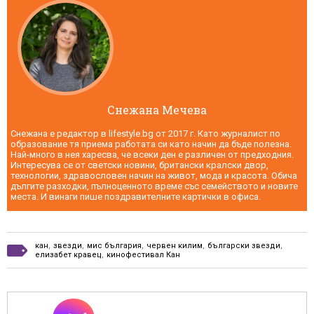
Снежана Мечева
Снежана е редактор в lifestyle.bg от 2017 г. Като журналист по
образование тя приема работата си като начин да бъде полезна.
Най-много в нея харесва, че всеки ден е различен от предходния.
Интересува се от светски новини, британски кралски двор,
технологии, здравословен начин на живот, мода и красота. Обича
дългите разходки, пълноценното време със семейството и новите
места. И винаги пише поздравителните картички в офиса.
кан
,
звезди
,
мис българия
,
червен килим
,
български звезди
,
елизабет кравец
,
кинофестивал Кан