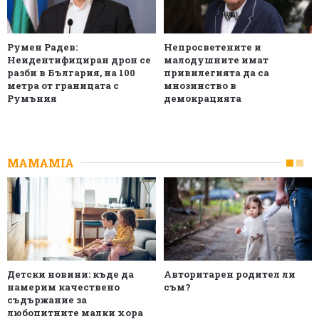
Румен Радев:
Непросветените и
Неидентифициран дрон се
малодушните имат
разби в България, на 100
привилегията да са
метра от границата с
мнозинство в
Румъния
демокрацията
MAMAMIA
Детски новини: къде да
Авторитарен родител ли
намерим качествено
съм?
съдържание за
любопитните малки хора