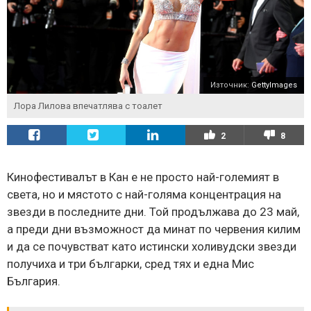
Източник:
GettyImages
Лора Лилова впечатлява с тоалет
2
8
Кинофестивалът в Кан е не просто най-големият в
света, но и мястото с най-голяма концентрация на
звезди в последните дни. Той продължава до 23 май,
а преди дни възможност да минат по червения килим
и да се почувстват като истински холивудски звезди
получиха и три българки, сред тях и една Мис
България.