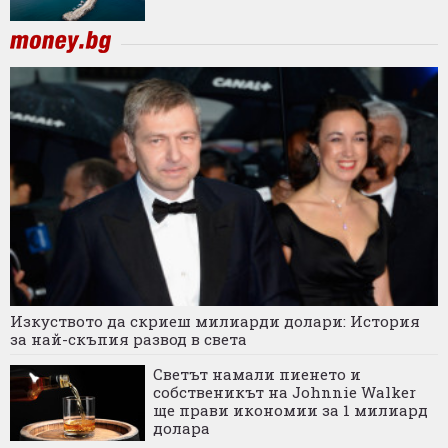
Изкуството да скриеш милиарди долари: История
за най-скъпия развод в света
Светът намали пиенето и
собственикът на Johnnie Walker
ще прави икономии за 1 милиард
долара