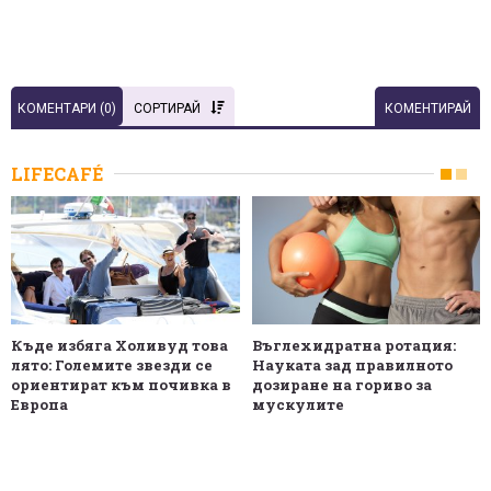
КОМЕНТАРИ (
0
)
СОРТИРАЙ
КОМЕНТИРАЙ
LIFECAFÉ
Къде избяга Холивуд това
Въглехидратна ротация:
лято: Големите звезди се
Науката зад правилното
ориентират към почивка в
дозиране на гориво за
Европа
мускулите