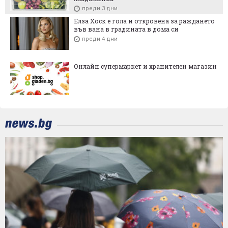
преди 3 дни
Елза Хоск е гола и откровена за раждането
във вана в градината в дома си
преди 4 дни
Онлайн супермаркет и хранителен магазин