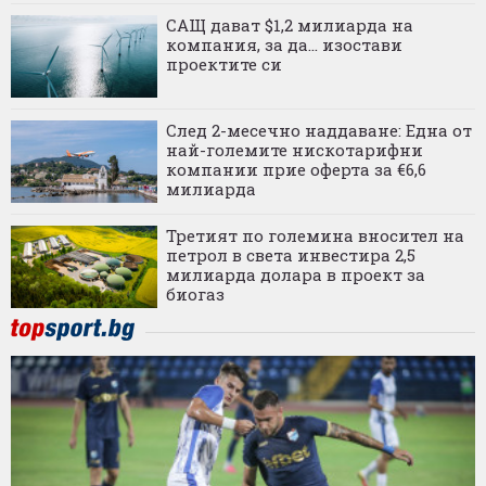
САЩ дават $1,2 милиарда на
компания, за да... изостави
проектите си
След 2-месечно наддаване: Една от
най-големите нискотарифни
компании прие оферта за €6,6
милиарда
Третият по големина вносител на
петрол в света инвестира 2,5
милиарда долара в проект за
биогаз