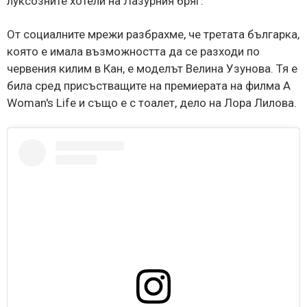
луксозните хотели на Лазурния бряг.
От социалните мрежи разбрахме, че третата българка,
която е имала възможността да се разходи по
червения килим в Кан, е моделът Велина Узунова. Тя е
била сред присъстващите на премиерата на филма A
Woman's Life и също е с тоалет, дело на Лора Лилова.