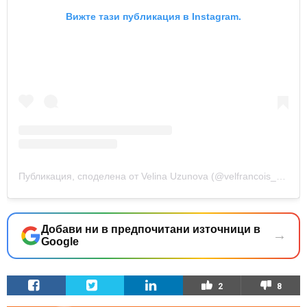
Вижте тази публикация в Instagram.
Публикация, споделена от Velina Uzunova (@velfrancois___)
Добави ни в предпочитани източници в
→
Google
2
8