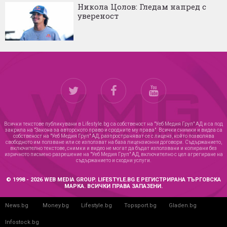
Никола Цолов: Гледам напред с
увереност
Всички текстове публикувани в Lifestyle.bg са собственост на "Уеб Медия Груп" АД и са под
закрила на "Закона за авторското право и сродните му права". Всички снимки и видеа са
собственост на "Уеб Медия Груп" АД, разпространяват се с лиценз, който позволява
свободното им ползване или се използват на база лицензионни договори. Съдържанието,
включително текстове, снимки и видео не могат да бъдат използвани и копирани без
изричното писмено разрешение на "Уеб Медия Груп" АД, включително с цел агрегиране на
съдържанието и сходни услуги.
© 1998 - 2026 WEB MEDIA GROUP. LIFESTYLE.BG Е РЕГИСТРИРАНА ТЪРГОВСКА
МАРКА. ВСИЧКИ ПРАВА ЗАПАЗЕНИ.
News.bg
Money.bg
Lifestyle.bg
Topsport.bg
Gladen.bg
Infostock.bg