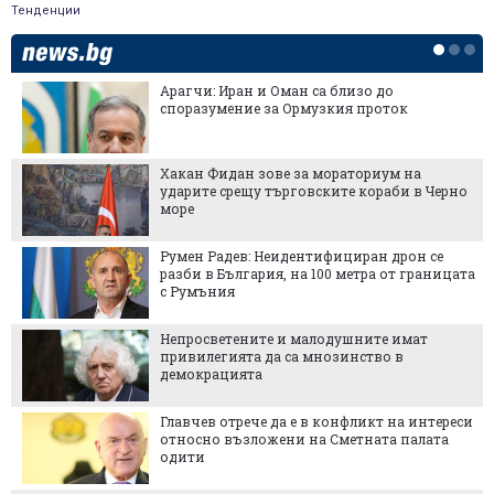
Тенденции
Арагчи: Иран и Оман са близо до
споразумение за Ормузкия проток
Хакан Фидан зове за мораториум на
ударите срещу търговските кораби в Черно
море
Румен Радев: Неидентифициран дрон се
разби в България, на 100 метра от границата
с Румъния
Непросветените и малодушните имат
привилегията да са мнозинство в
демокрацията
Главчев отрече да е в конфликт на интереси
относно възложени на Сметната палата
одити