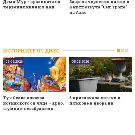
Деми Мур - кралицата на
Защо на червения килим в
червения килим в Кан
Кан прозвуча "Сен Tропе"
на Азис
ИСТОРИИТЕ ОТ ДНЕС
08.08.2026
08.08.2026
Тук Осака показва
6 признака за мишки и
истинското си лице – ярко,
плъхове в двора ни
шумно и незабравимо