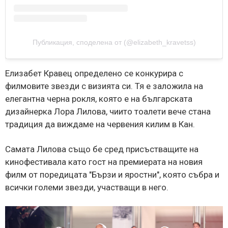
Публикация, споделена от (@elizabeth_kravetss)
Елизабет Кравец определено се конкурира с
филмовите звезди с визията си. Тя е заложила на
елегантна черна рокля, която е на българската
дизайнерка Лора Лилова, чиито тоалети вече стана
традиция да виждаме на червения килим в Кан.
Самата Лилова също бе сред присъстващите на
кинофестивала като гост на премиерата на новия
филм от поредицата "Бързи и яростни", която събра и
всички големи звезди, участващи в него.