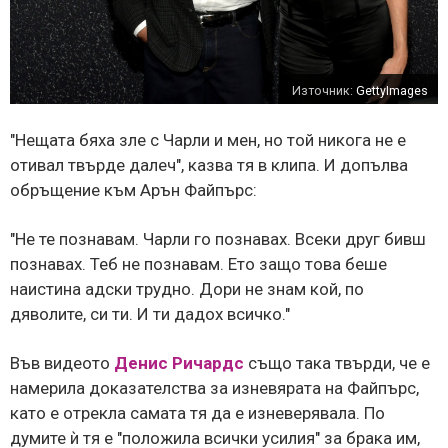
Източник:
GettyImages
"Нещата бяха зле с Чарли и мен, но той никога не е
отивал твърде далеч", казва тя в клипа. И допълва
обръщение към Арън Файпърс:
"Не те познавам. Чарли го познавах. Всеки друг бивш
познавах. Теб не познавам. Ето защо това беше
наистина адски трудно. Дори не знам кой, по
дяволите, си ти. И ти дадох всичко."
Във видеото
Денис Ричардс
също така твърди, че е
намерила доказателства за изневярата на Файпърс,
като е отрекла самата тя да е изневерявала. По
думите ѝ тя е "положила всички усилия" за брака им,