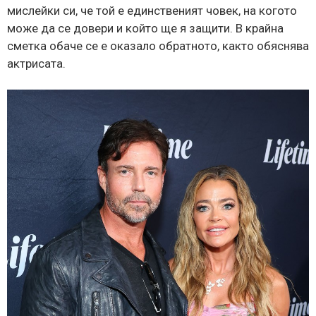
мислейки си, че той е единственият човек, на когото
може да се довери и който ще я защити. В крайна
сметка обаче се е оказало обратното, както обяснява
актрисата.