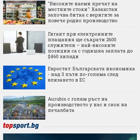
"Високите наеми пречат на
местните стоки": Казахстан
започва битка с веригите за
повече родно производство
Гигант при електронните
плащания ще съкрати 2600
служители – най-високите
позиции са с годишна заплата до
$460 хиляди
Евростат: Българската икономика
- над 3 пъти по-голяма след
влизането в ЕС
Aurubis с голям ръст на
производството у нас и скок на
печалбата