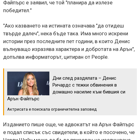
Файпърс е заявил, че той "планира да излезе
победител."
"Ако казването на истината означава "да отидеш
твърде далеч", нека бъде така. Има много искрени
истории през последните пет години, в които Денис
вълнуващо изразява характера и добротата на Арън",
допълва информаторът, цитиран от People.
Дни след раздялата – Денис
Ричардс с тежки обвинения в
домашно насилие към бившия си
Арън Файпърс
Актрисата е поискала ограничителна заповед
Изданието пише още, че адвокатът на Арън Файпърс
е подал списък със свидетели, в който е посочено, че
Чарли Шийн може да бъде призован на изслушване.