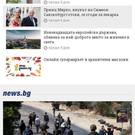
преди 3 дни
Принц Мирко, внукът на Симеон
Сакскобургготски, се сгоди за лекарка
преди 6 дни
Изненадващата европейска държава,
обявена за най-доброто място за живеене в
света
преди 3 дни
Онлайн супермаркет и хранителен магазин