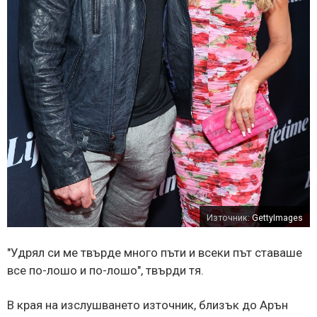
Източник:
GettyImages
"Удрял си ме твърде много пъти и всеки път ставаше
все по-лошо и по-лошо", твърди тя.
В края на изслушването източник, близък до Арън