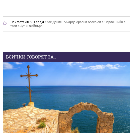
Лайфстайл
/
Звезди
/
Как Денис Ричардс сравни брака си с Чарли Шийн с
този с Арън Файпърс
ВСИЧКИ ГОВОРЯТ ЗА...