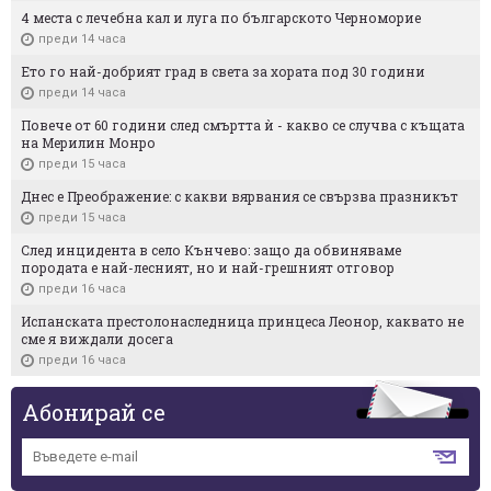
4 места с лечебна кал и луга по българското Черноморие
преди 14 часа
Ето го най-добрият град в света за хората под 30 години
преди 14 часа
Повече от 60 години след смъртта ѝ - какво се случва с къщата
на Мерилин Монро
преди 15 часа
Днес е Преображение: с какви вярвания се свързва празникът
преди 15 часа
След инцидента в село Кънчево: защо да обвиняваме
породата е най-лесният, но и най-грешният отговор
преди 16 часа
Испанската престолонаследница принцеса Леонор, каквато не
сме я виждали досега
преди 16 часа
Абонирай се