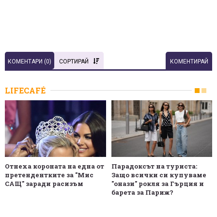
КОМЕНТАРИ (
0
)
СОРТИРАЙ
КОМЕНТИРАЙ
LIFECAFÉ
Отнеха короната на една от
Парадоксът на туриста:
претендентките за "Мис
Защо всички си купуваме
САЩ" заради расизъм
"онази" рокля за Гърция и
барета за Париж?