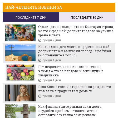
НАЙ-ЧЕТЕНИТЕ НОВИНИ ЗА
ПОСЛЕДНИТЕ 7 ДНИ
ПОСЛЕДНИТЕ 30 ДНИ
Столицата на съседната на България страна,
която е сред най-добрите градове за улична
храна в света
преди 2 дни
Изненадващото място, определено за най-
добрия плаж в България според TripAdvisor
(и останалите в топ 10)
преди 1 ден
Пет недостатъка на използването на
чекмеджето за плодове и зеленчуци в
хладилника
преди 1 ден
Елза Хоск е гола и откровена за раждането
във вана в градината в дома си
преди 2 дни
Как финландците решиха един доста
неудобен проблем – тоалетните на
островите без капка замърсяване