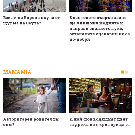
Взе ли си Европа поука от
Квантовото въоръжаване
щурма на Сеута?
ще унищожи медиите и
направи знанието лукс,
останалите сценарии не са
по-добри
MAMAMIA
Авторитарен родител ли
И най-подходящият цвят
съм?
за дреха на първа среща е...