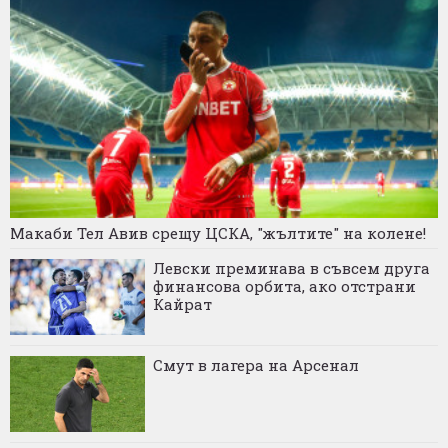
Макаби Тел Авив срещу ЦСКА, "жълтите" на колене!
Левски преминава в съвсем друга
финансова орбита, ако отстрани
Кайрат
Смут в лагера на Арсенал