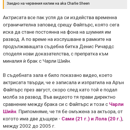
Заедно на червения килим на aka Charlie Sheen
Актрисата все пак успя да си издейства временна
ограничителна заповед срещу Файпърс, която сега
иска да стане постоянна на фона на шумния им
развод. А по време на изслушване в рамките на
продължаващата съдебна битка Денис Ричардс
споделя нови доказателства, с препратка към
миналия ѝ брак с Чарли Шийн.
В съдебната зала е било показано видео, което
актрисата твърди, че е записала и изпратила на Арън
Файпърс през август, скоро след като той е подал
молба за развод. Във видеото тя прави директно
сравнение между брака си с Файпърс и този с
Чарли
Шийн
. Припомняме, че тя бе омъжена за актьора, от
когото има две дъщери -
Сами (21 г.) и Лола (20 г.)
,
между 2002 до 2005 г.