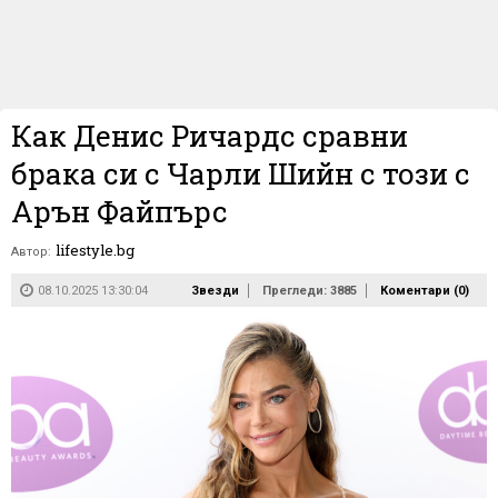
Как Денис Ричардс сравни
брака си с Чарли Шийн с този с
Арън Файпърс
lifestyle.bg
Автор:
08.10.2025 13:30:04
Звезди
Прегледи: 3885
Коментари (
0
)