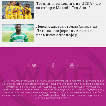
Трудният съперник на ЦСКА - що
за отбор е Макаби Тел Авив?
Левски харесал голмайстора на
Лига на конференциите, но се
разминал с трансфер
Всички текстове публикувани в Lifestyle.bg са собственост на "Уеб Медия Груп" АД и са под
закрила на "Закона за авторското право и сродните му права". Всички снимки и видеа са
собственост на "Уеб Медия Груп" АД, разпространяват се с лиценз, който позволява
свободното им ползване или се използват на база лицензионни договори. Съдържанието,
включително текстове, снимки и видео не могат да бъдат използвани и копирани без
изричното писмено разрешение на "Уеб Медия Груп" АД, включително с цел агрегиране на
съдържанието и сходни услуги.