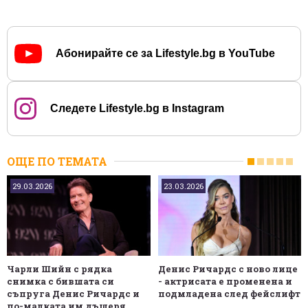
Абонирайте се за Lifestyle.bg в YouTube
Следете Lifestyle.bg в Instagram
ОЩЕ ПО ТЕМАТА
29.03.2026
23.03.2026
Чарли Шийн с рядка
Денис Ричардс с ново лице
снимка с бившата си
- актрисата е променена и
съпруга Денис Ричардс и
подмладена след фейслифт
по-малката им дъщеря