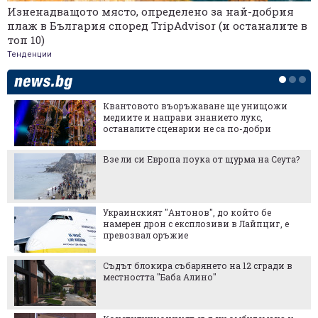
Изненадващото място, определено за най-добрия
плаж в България според TripAdvisor (и останалите в
топ 10)
Тенденции
Квантовото въоръжаване ще унищожи
медиите и направи знанието лукс,
останалите сценарии не са по-добри
Взе ли си Европа поука от щурма на Сеута?
Украинският "Антонов", до който бе
намерен дрон с експлозиви в Лайпциг, е
превозвал оръжие
Съдът блокира събарянето на 12 сгради в
местността "Баба Алино"