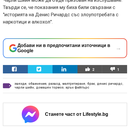
Твърди се, че показания му биха били свързани с
"историята на Денис Ричардс със злоупотребата с
наркотици и алкохол".
Добави ни в предпочитани източници в
→
Google
2
1
звезди
,
обвинения
,
развод
,
малтретиране
,
брак
,
денис ричардс
,
чарли шийн
,
домашен тормоз
,
арън файпърс
Станете част от Lifestyle.bg