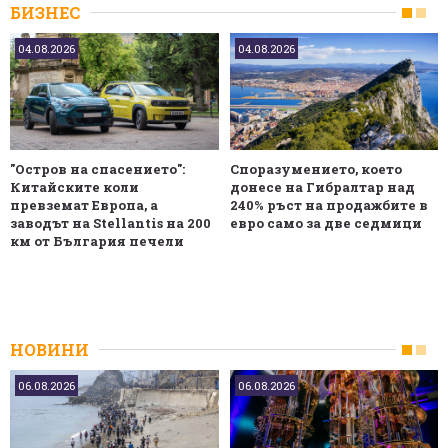
БИЗНЕС
04.08.2026
04.08.2026
"Остров на спасението":
Споразумението, което
Китайските коли
донесе на Гибралтар над
превземат Европа, а
240% ръст на продажбите в
заводът на Stellantis на 200
евро само за две седмици
км от България печели
НОВИНИ
06.08.2026
06.08.2026