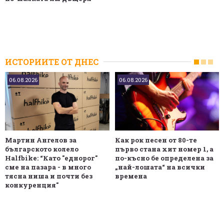
ИСТОРИИТЕ ОТ ДНЕС
06.08.2026
06.08.2026
Мартин Ангелов за
Как рок песен от 80-те
българското колело
първо стана хит номер 1, а
Halfbike: “Като "еднорог"
по-късно бе определена за
сме на пазара - в много
„най-лошата“ на всички
тясна ниша и почти без
времена
конкуренция"