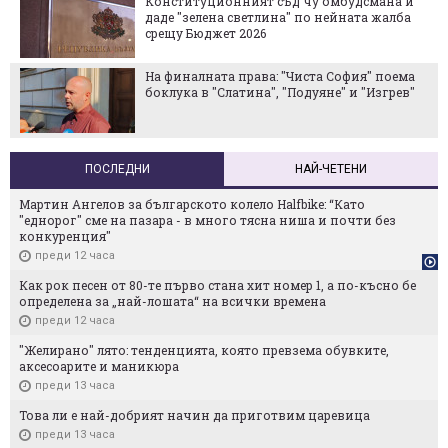
Конституционният съд чу омбудсмана и
даде "зелена светлина" по нейната жалба
срещу Бюджет 2026
На финалната права: "Чиста София" поема
боклука в "Слатина", "Подуяне" и "Изгрев"
ПОСЛЕДНИ
НАЙ-ЧЕТЕНИ
Мартин Ангелов за българското колело Halfbike: “Като
"еднорог" сме на пазара - в много тясна ниша и почти без
конкуренция"
преди 12 часа
Как рок песен от 80-те първо стана хит номер 1, а по-късно бе
определена за „най-лошата“ на всички времена
преди 12 часа
"Желирано" лято: тенденцията, която превзема обувките,
аксесоарите и маникюра
преди 13 часа
Това ли е най-добрият начин да приготвим царевица
преди 13 часа