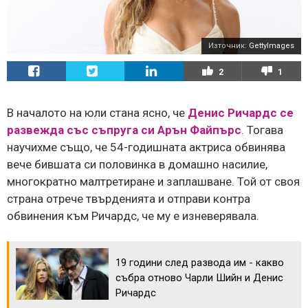
Източник:
GettyImages
2
1
В началото на юли стана ясно, че
Денис Ричардс се
развежда със съпруга си Арън Файпърс
. Тогава
научихме също, че 54-годишната актриса обвинява
вече бившата си половинка в домашно насилие,
многократно малтретиране и заплашване. Той от своя
страна отрече твърденията и отправи контра
обвинения към Ричардс, че му е изневерявала.
19 години след развода им - какво
събра отново Чарли Шийн и Денис
Ричардс