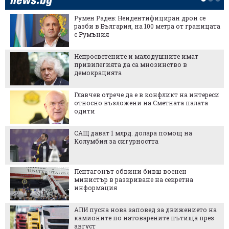
Румен Радев: Неидентифициран дрон се
разби в България, на 100 метра от границата
с Румъния
Непросветените и малодушните имат
привилегията да са мнозинство в
демокрацията
Главчев отрече да е в конфликт на интереси
относно възложени на Сметната палата
одити
САЩ дават 1 млрд. долара помощ на
Колумбия за сигурността
Пентагонът обвини бивш военен
министър в разкриване на секретна
информация
АПИ пусна нова заповед за движението на
камионите по натоварените пътища през
август