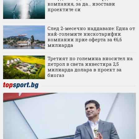
компания, за да... изостави
проектите си
След 2-месечно наддаване: Една от
най-големите нискотарифни
компании прие оферта за €6,6
милиарда
Третият по големина вносител на
петрол в света инвестира 2,5
милиарда долара в проект за
биогаз