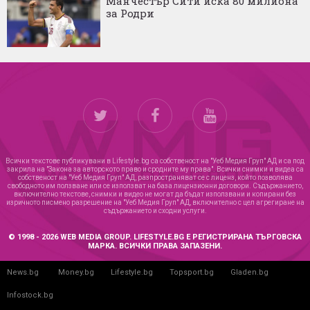
Манчестър Сити иска 80 милиона
за Родри
Всички текстове публикувани в Lifestyle.bg са собственост на "Уеб Медия Груп" АД и са под
закрила на "Закона за авторското право и сродните му права". Всички снимки и видеа са
собственост на "Уеб Медия Груп" АД, разпространяват се с лиценз, който позволява
свободното им ползване или се използват на база лицензионни договори. Съдържанието,
включително текстове, снимки и видео не могат да бъдат използвани и копирани без
изричното писмено разрешение на "Уеб Медия Груп" АД, включително с цел агрегиране на
съдържанието и сходни услуги.
© 1998 - 2026 WEB MEDIA GROUP. LIFESTYLE.BG Е РЕГИСТРИРАНА ТЪРГОВСКА
МАРКА. ВСИЧКИ ПРАВА ЗАПАЗЕНИ.
News.bg
Money.bg
Lifestyle.bg
Topsport.bg
Gladen.bg
Infostock.bg