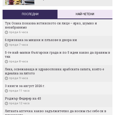
ПОСЛЕДНИ
НАЙ-ЧЕТЕНИ
Тук Осака показва истинското си лице – ярко, шумно и
незабравимо
преди 6 часа
6 признака за мишки и плъхове в двора ни
преди 7 часа
5-те най-малки български градa и по 5 идеи какво да правим в
тях
преди 8 часа
Лека, освежаваща и здравословна: арабската салата, която е
идеална за лятото
преди 9 часа
3 книги за август 2026 г.
преди 11 часа
Роджър Федерер на 45
преди 12 часа
Лятната аптечка: какво задължително да носим със себе си в
планината