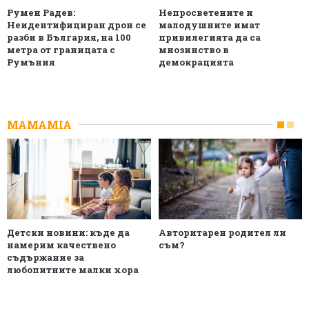
Румен Радев:
Непросветените и
Неидентифициран дрон се
малодушните имат
разби в България, на 100
привилегията да са
метра от границата с
мнозинство в
Румъния
демокрацията
MAMAMIA
Детски новини: къде да
Авторитарен родител ли
намерим качествено
съм?
съдържание за
любопитните малки хора