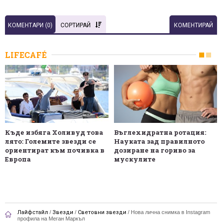
КОМЕНТАРИ (
0
)
СОРТИРАЙ
КОМЕНТИРАЙ
LIFECAFÉ
Къде избяга Холивуд това
Въглехидратна ротация:
лято: Големите звезди се
Науката зад правилното
ориентират към почивка в
дозиране на гориво за
Европа
мускулите
Лайфстайл
/
Звезди
/
Световни звезди
/
Нова лична снимка в Instagram
профила на Меган Маркъл