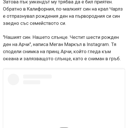
Затова пък уикендът му трябва да е бил приятен.
Обратно в Калифорния, по-малкият син на крал Чарлз
е отпразнувал рождения ден на първородния си син
заедно със семейството си.
"Нашият син. Нашето слънце. Честит шести рожден
ден на Арчи", написа Меган Маркъл в Instagram. Тя
сподели снимка на принц Арчи, който гледа към
океана и залязващото слънце, като е сниман в гръб.