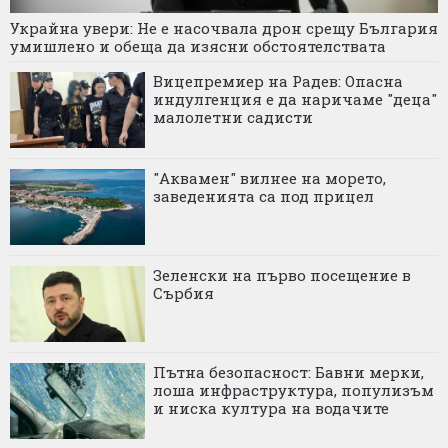
Украйна увери: Не е насочвала дрон срещу България
умишлено и обеща да изясни обстоятелствата
Вицепремиер на Радев: Опасна
индулгенция е да наричаме "деца"
малолетни садисти
"Аквамен" вилнее на морето,
заведенията са под прицел
Зеленски на първо посещение в
Сърбия
Пътна безопасност: Бавни мерки,
лоша инфраструктура, популизъм
и ниска култура на водачите