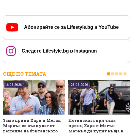
Абонирайте се за Lifestyle.bg в YouTube
Следете Lifestyle.bg в Instagram
ОЩЕ ПО ТЕМАТА
16.06.2026
25.07.2026
Защо принц Хари и Меган
Истинската причина
Маркъл се вълнуват от
принц Хари и Мегън
решение на британското
Маркъл да купят къща в