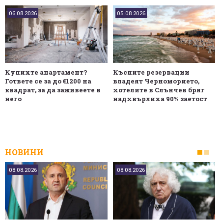
06.08.2026
05.08.2026
Купихте апартамент?
Късните резервации
Гответе се за до €1200 на
владеят Черноморието,
квадрат, за да заживеете в
хотелите в Слънчев бряг
него
надхвърлиха 90% заетост
НОВИНИ
08.08.2026
08.08.2026