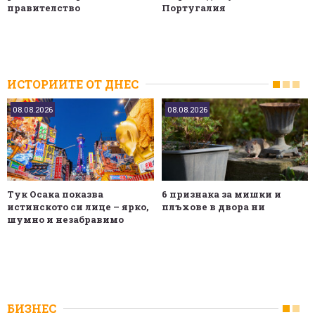
правителство
Португалия
ИСТОРИИТЕ ОТ ДНЕС
08.08.2026
08.08.2026
Тук Осака показва
6 признака за мишки и
истинското си лице – ярко,
плъхове в двора ни
шумно и незабравимо
БИЗНЕС