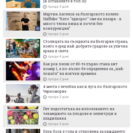
(и останалите в топ 10)
преди 3 дни
Мартин Ангелов за българското колело
Halfbike: “Като "еднорог" сме на пазара - в
много тясна ниша и почти без
конкуренция"
преди 2 дни
Столицата на съседната на България страна,
която е сред най-добрите градове за улична
храна в света
преди 4 дни
Как рок песен от 80-те първо стана хит
номер 1, а по-късно бе определена за „най-
лошата“ на всички времена
преди 2 дни
4 места с лечебна кал и луга по българското
Черноморие
преди 2 дни
Пет недостатъка на използването на
чекмеджето за плодове и зеленчуци в
хладилника
преди 3 дни
Елза Хоск е гола и откровена за раждането