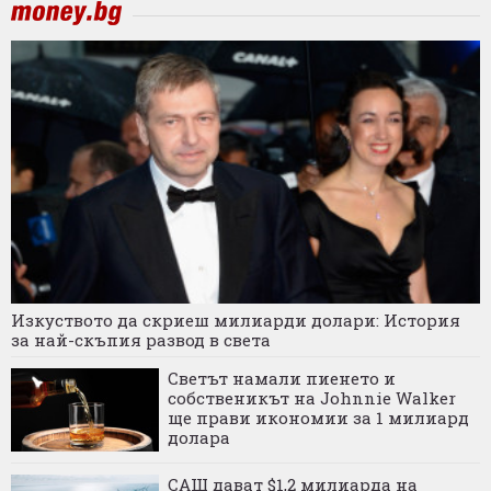
Изкуството да скриеш милиарди долари: История
за най-скъпия развод в света
Светът намали пиенето и
собственикът на Johnnie Walker
ще прави икономии за 1 милиард
долара
САЩ дават $1,2 милиарда на