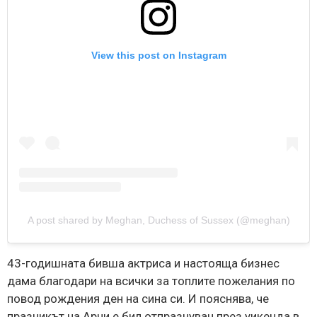
View this post on Instagram
A post shared by Meghan, Duchess of Sussex (@meghan)
43-годишната бивша актриса и настояща бизнес
дама благодари на всички за топлите пожелания по
повод рождения ден на сина си. И пояснява, че
празникът на Арчи е бил отпразнуван през уикенда в