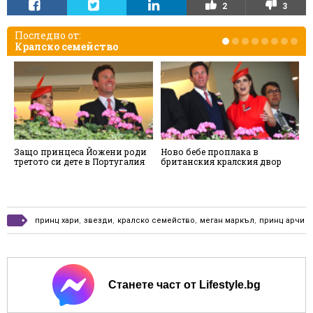
2
3
Последно от:
Кралско семейство
Защо принцеса Йожени роди
Ново бебе проплака в
В
третото си дете в Португалия
британския кралския двор
М
д
в
принц хари
,
звезди
,
кралско семейство
,
меган маркъл
,
принц арчи
Станете част от Lifestyle.bg