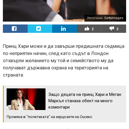
Източник:
GettyImages
2
3
Принц Хари може и да завърши предишната седмица
по неприятен начин, след като съдът в Лондон
отхвърли желанието му той и семейството му да
получават държавна охрана на територията на
страната.
Защо децата на принц Хари и Меган
Маркъл станаха обект на много
коментари
Промяна в "политиката" на херцозите на Съсекс