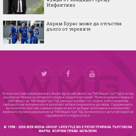
Инфантино
Акрам Бурас може да отсъства
дълго от терените
Всички текстове публикувани в Lifestyle.bg са собственост на "Уеб Медия Груп" АД и са под
закрила на "Закона за авторското право и сродните му права". Всички снимки и видеа са
собственост на "Уеб Медия Груп" АД, разпространяват се с лиценз, който позволява
свободното им ползване или се използват на база лицензионни договори. Съдържанието,
включително текстове, снимки и видео не могат да бъдат използвани и копирани без
изричното писмено разрешение на "Уеб Медия Груп" АД, включително с цел агрегиране на
съдържанието и сходни услуги.
© 1998 - 2026 WEB MEDIA GROUP. LIFESTYLE.BG Е РЕГИСТРИРАНА ТЪРГОВСКА
МАРКА. ВСИЧКИ ПРАВА ЗАПАЗЕНИ.