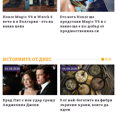
Honor Magic V6 и Watch 6
Ето кога Honor ще
вече и в България - ето на
представи Magic V6 и с
каква цена
какво ще е по-добър от
предшественика си
ИСТОРИИТЕ ОТ ДНЕС
06.08.2026
06.08.2026
Брад Пит с нов удар срещу
5 от най-богатите на фибри
Анджелина Джоли
зърнени храни, които да
ядем