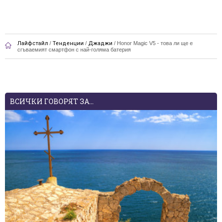
Лайфстайл
/
Тенденции
/
Джаджи
/
Honor Magic V5 - това ли ще е
сгъваемият смартфон с най-голяма батерия
ВСИЧКИ ГОВОРЯТ ЗА...