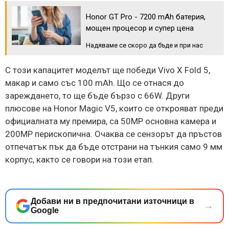
Honor GT Pro - 7200 mAh батерия,
мощен процесор и супер цена
Надяваме се скоро да бъде и при нас
С този капацитет моделът ще победи Vivo X Fold 5,
макар и само със 100 mAh. Що се отнася до
зареждането, то ще бъде бързо с 66W. Други
плюсове на Honor Magic V5, които се открояват преди
официалната му премира, са 50МР основна камера и
200МР перископична. Очаква се сензорът да пръстов
отпечатък пък да бъде отстрани на тънкия само 9 мм
корпус, както се говори на този етап.
Добави ни в предпочитани източници в
→
Google