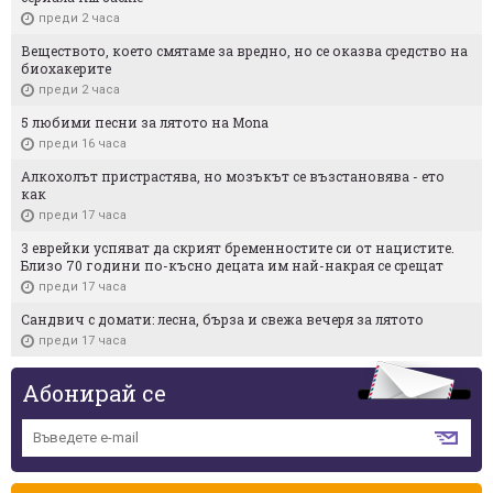
преди 2 часа
Веществото, което смятаме за вредно, но се оказва средство на
биохакерите
преди 2 часа
5 любими песни за лятото на Mona
преди 16 часа
Алкохолът пристрастява, но мозъкът се възстановява - ето
как
преди 17 часа
3 еврейки успяват да скрият бременностите си от нацистите.
Близо 70 години по-късно децата им най-накрая се срещат
преди 17 часа
Сандвич с домати: лесна, бърза и свежа вечеря за лятото
преди 17 часа
Абонирай се