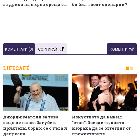
за дреха на първа среща е...
би бил твоят сценарии?
КОМЕНТАРИ (
0
)
СОРТИРАЙ
КОМЕНТИРАЙ
LIFECAFÉ
Джордж Мартин за това
Изкуството да кажеш
защо не пише: Загубих
"стоп": Звездите, които
приятели, борих се с тъга и
избраха да се оттеглят от
депресия
прожекторите