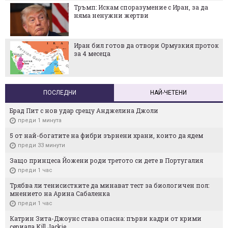
Тръмп: Искам споразумение с Иран, за да
няма ненужни жертви
Иран бил готов да отвори Ормузкия проток
за 4 месеца
ПОСЛЕДНИ
НАЙ-ЧЕТЕНИ
Брад Пит с нов удар срещу Анджелина Джоли
преди 1 минута
5 от най-богатите на фибри зърнени храни, които да ядем
преди 33 минути
Защо принцеса Йожени роди третото си дете в Португалия
преди 1 час
Трябва ли тенисистките да минават тест за биологичен пол:
мнението на Арина Сабаленка
преди 1 час
Катрин Зита-Джоунс става опасна: първи кадри от крими
сериала Kill Jackie