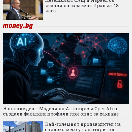
искали да завземат Иран за 48
часа
Нов инцидент: Модели на Anthropic и OpenAI са
създали фалшиви профили при опит за хакване
Най-големият производител на
свинско месо у нас откри нов