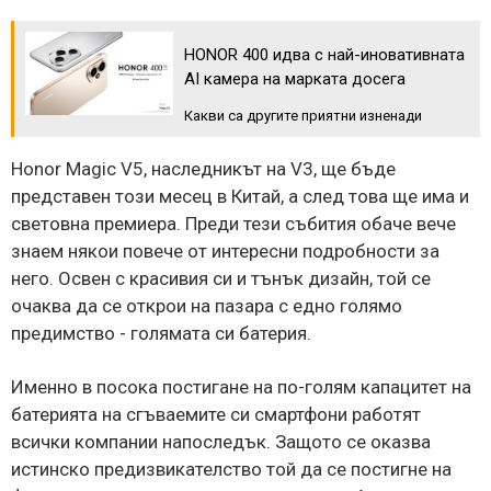
HONOR 400 идва с най-иновативната
AI камера на марката досега
Какви сa другите приятни изненади
Honor Magic V5, наследникът на V3, ще бъде
представен този месец в Китай, а след това ще има и
световна премиера. Преди тези събития обаче вече
знаем някои повече от интересни подробности за
него. Освен с красивия си и тънък дизайн, той се
очаква да се открои на пазара с едно голямо
предимство - голямата си батерия.
Именно в посока постигане на по-голям капацитет на
батерията на сгъваемите си смартфони работят
всички компании напоследък. Защото се оказва
истинско предизвикателство той да се постигне на