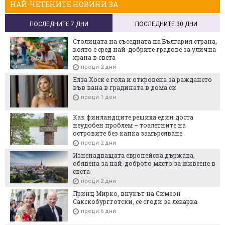
НАЙ-ЧЕТЕНИТЕ НОВИНИ ЗА
ПОСЛЕДНИТЕ 7 ДНИ
ПОСЛЕДНИТЕ 30 ДНИ
Столицата на съседната на България страна,
която е сред най-добрите градове за улична
храна в света
преди 2 дни
Елза Хоск е гола и откровена за раждането
във вана в градината в дома си
преди 1 ден
Как финландците решиха един доста
неудобен проблем – тоалетните на
островите без капка замърсяване
преди 2 дни
Изненадващата европейска държава,
обявена за най-доброто място за живеене в
света
преди 2 дни
Принц Мирко, внукът на Симеон
Сакскобургготски, се сгоди за лекарка
преди 6 дни