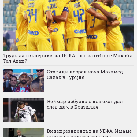
Трудният съперник на ЦСКА - що за отбор е Макаби
Тел Авив?
Стотици посрещнаха Мохамед
Салах в Турция
Неймар избухна с нов скандал
след мач в Бразилия
Вицепрезидентът на УЕФА: Имаме
нужда от кандидат срещу