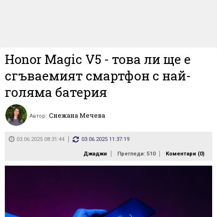
Honor Magic V5 - това ли ще е
сгъваемият смартфон с най-
голяма батерия
Снежана Мечева
Автор:
03.06.2025 08:31:44
03.06.2025 11:37:19
Джаджи
Прегледи: 510
Коментари (
0
)