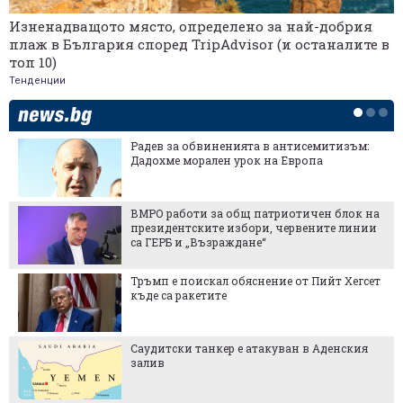
Изненадващото място, определено за най-добрия
плаж в България според TripAdvisor (и останалите в
топ 10)
Тенденции
Радев за обвиненията в антисемитизъм:
Дадохме морален урок на Европа
ВМРО работи за общ патриотичен блок на
президентските избори, червените линии
са ГЕРБ и „Възраждане“
Тръмп е поискал обяснение от Пийт Хегсет
къде са ракетите
Саудитски танкер е атакуван в Аденския
залив