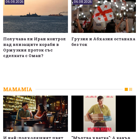
06.08.2026
06.08.2026
Получава ли Иран контрол
Грузия и Абхазия останаха
над влизащите кораби в
без ток
Ормузкия проток със
сделката с Оман?
MAMAMIA
И най-подходящият цвят
"Мъртва хватка": А какъв