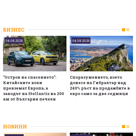
БИЗНЕС
04.08.2026
04.08.2026
"Остров на спасението":
Споразумението, което
Китайските коли
донесе на Гибралтар над
превземат Европа, а
240% ръст на продажбите в
заводът на Stellantis на 200
евро само за две седмици
км от България печели
НОВИНИ