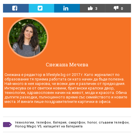
3
0
Снежана Мечева
Снежана е редактор в lifestyle.bg от 2017 г. Като журналист по
образование тя приема работата си като начин да бъде полезна.
Най-много в нея харесва, че всеки ден е различен от предходния.
Интересува се от светски новини, британски кралски двор,
технологии, здравословен начин на живот, мода и красота. Обича
дългите разходки, пълноценното време със семейството и новите
места. И винаги пише поздравителните картички в офиса.
технологии
,
телефон
,
батерия
,
смартфон
,
honor
,
сгъваем телефон
,
Honog Magic V5
,
капацитет на батерията