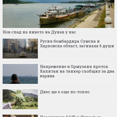
Нов спад на нивото на Дунав у нас
Русия бомбардира Сумска и
Харковска област, загинаха 6 души
Напрежение в Ормузкия проток.
Капитан на танкер съобщил за два
взрива
Днес ще е още по-топло
Пезешкиан: САЩ и Израел са