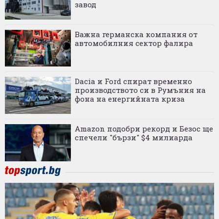
завод
Важна германска компания от
автомобилния сектор фалира
Dacia и Ford спират временно
производството си в Румъния на
фона на енергийната криза
Amazon подобри рекорд и Безос ще
спечели "бързи" $4 милиарда