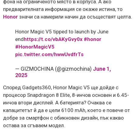
фона на ограниченото място в корпуса. А ако
предварителната информация се окаже истина, то
Honor
значи са намерили начин да осъществят целта.
Honor Magic V5 tipped to launch by June
end
https://t.co/vbAKyGvy0x
#honor
#HonorMagicV5
pic.twitter.com/hwwUvdfrTs
— GIZMOCHINA (@gizmochina)
June 1,
2025
Според Gadgets360, Honor Magic V5 ще дойде с
процесор Snapdragon 8 Elite, 8-инчов основен и 6.45-
инчов втори дисплей. А батерията? Очаква се
капацитетът й да е цели 6100 mAh, което е повече от
добре за смартфон с обикновен дизайн, пък какво
остава за сгъваем модел.