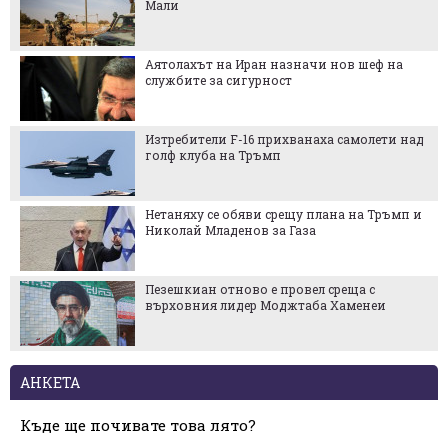
Мали
Аятолахът на Иран назначи нов шеф на
службите за сигурност
Изтребители F-16 прихванаха самолети над
голф клуба на Тръмп
Нетаняху се обяви срещу плана на Тръмп и
Николай Младенов за Газа
Пезешкиан отново е провел среща с
върховния лидер Моджтаба Хаменеи
АНКЕТА
Къде ще почивате това лято?