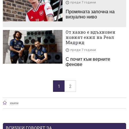
преди 7 години
Промяната започна на
визуално ниво
От какво е вдъхновен
новият екип на Реал
Мадрид
преди 7 години
С почит към верните
фенове
1
2
екипи
ВСИЧКИ ГОВОРЯТ ЗА...