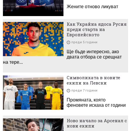
Жените отново ликуват
Как Украйна ядоса Русия
преди старта на
Европейското
преди 5 години
Ще бъде интересно, ако
двата отбора се срещнат
на тере...
Символиката в новите
екипи на Левски
преди 7 години
Промяната, която
феновете искаха от години
Ново начало за Арсенал с
нови екипи