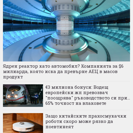
Ядрен реактор като автомобил? Компанията за $6
милиарда, която иска да превърне АЕЦ в масов
продукт
€3 милиона бонуси: Водещ
европейски жп превозвач
"поощрява" ръководството си при...
65% точност на влаковете
Защо китайските прахосмукачки
роботи скоро може рязко да
поевтинеят