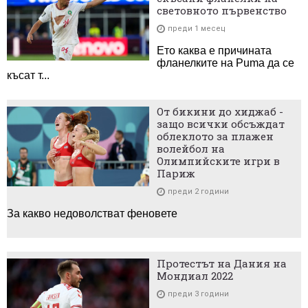
световното първенство
преди 1 месец
Ето каква е причината
фланелките на Puma да се
късат т...
От бикини до хиджаб -
защо всички обсъждат
облеклото за плажен
волейбол на
Олимпийските игри в
Париж
преди 2 години
За какво недоволстват феновете
Протестът на Дания на
Мондиал 2022
преди 3 години