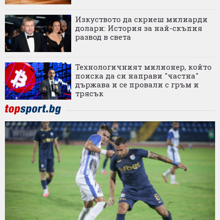
Изкуството да скриеш милиарди
долари: История за най-скъпия
развод в света
Технологичният милионер, който
поиска да си направи "частна"
държава и се провали с гръм и
трясък