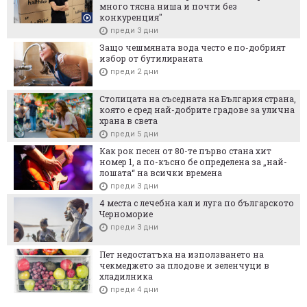
много тясна ниша и почти без
конкуренция"
преди 3 дни
Защо чешмяната вода често е по-добрият
избор от бутилираната
преди 2 дни
Столицата на съседната на България страна,
която е сред най-добрите градове за улична
храна в света
преди 5 дни
Как рок песен от 80-те първо стана хит
номер 1, а по-късно бе определена за „най-
лошата“ на всички времена
преди 3 дни
4 места с лечебна кал и луга по българското
Черноморие
преди 3 дни
Пет недостатъка на използването на
чекмеджето за плодове и зеленчуци в
хладилника
преди 4 дни