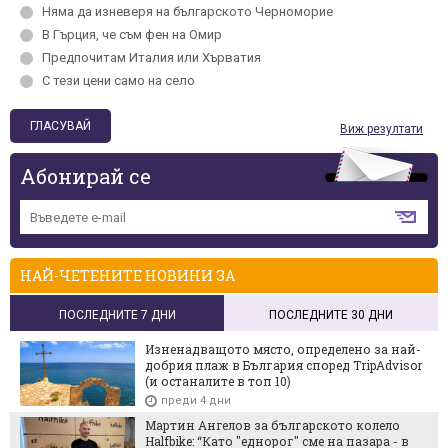
Няма да изневеря на българското Черномориe
В Гърция, че съм фен на Омир
Предпочитам Италия или Хърватия
С тези цени само на село
Виж резултати
Абонирай се
НАЙ-ЧЕТЕНИТЕ НОВИНИ ЗА
ПОСЛЕДНИТЕ 7 ДНИ
ПОСЛЕДНИТЕ 30 ДНИ
Изненадващото място, определено за най-
добрия плаж в България според TripAdvisor
(и останалите в топ 10)
преди 4 дни
Мартин Ангелов за българското колело
Halfbike: “Като "еднорог" сме на пазара - в