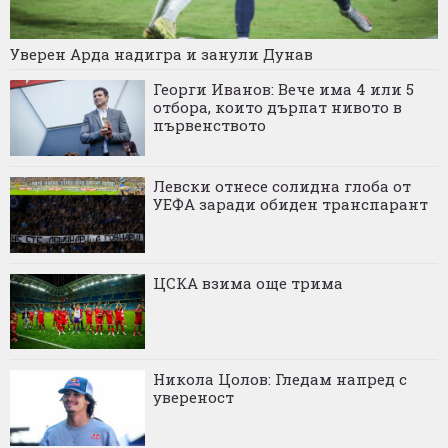
Уверен Арда надигра и занули Дунав
Георги Иванов: Вече има 4 или 5
отбора, които дърпат нивото в
първенството
Левски отнесе солидна глоба от
УЕФА заради обиден транспарант
ЦСКА взима още трима
Никола Цолов: Гледам напред с
увереност