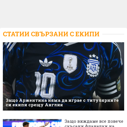
СТАТИИ СВЪРЗАНИ С
ЕКИПИ
Защо Аржентина няма да играе с титулярните
си екипи срещу Англия
Защо виждаме все повече
скъсани фланелки на