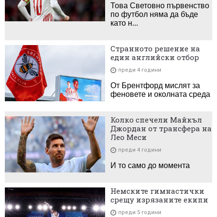
Това Световно първенство
по футбол няма да бъде
като н...
Странното решение на
един английски отбор
преди 4 години
От Брентфорд мислят за
феновете и околната среда
Колко спечели Майкъл
Джордан от трансфера на
Лео Меси
преди 4 години
И то само до момента
Немските гимнастички
срещу изрязаните екипи
преди 5 години