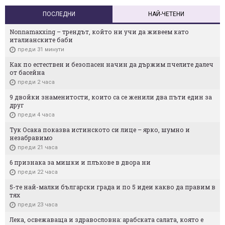
ПОСЛЕДНИ
НАЙ-ЧЕТЕНИ
Nonnamaxxing – трендът, който ни учи да живеем като
италианските баби
преди 31 минути
Как по естествен и безопасен начин да държим пчелите далеч
от басейна
преди 2 часа
9 двойки знаменитости, които са се женили два пъти един за
друг
преди 4 часа
Тук Осака показва истинското си лице – ярко, шумно и
незабравимо
преди 21 часа
6 признака за мишки и плъхове в двора ни
преди 22 часа
5-те най-малки български градa и по 5 идеи какво да правим в
тях
преди 23 часа
Лека, освежаваща и здравословна: арабската салата, която е