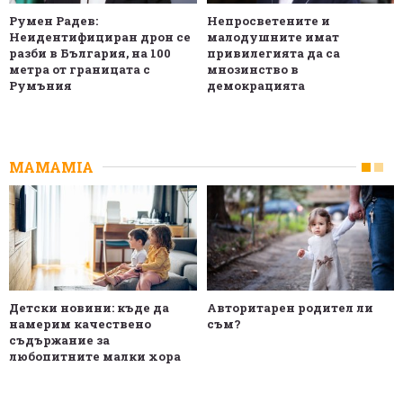
Румен Радев:
Непросветените и
Неидентифициран дрон се
малодушните имат
разби в България, на 100
привилегията да са
метра от границата с
мнозинство в
Румъния
демокрацията
MAMAMIA
Детски новини: къде да
Авторитарен родител ли
намерим качествено
съм?
съдържание за
любопитните малки хора