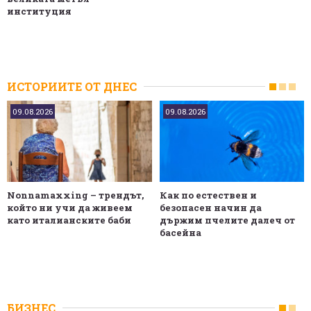
институция
ИСТОРИИТЕ ОТ ДНЕС
09.08.2026
09.08.2026
Nonnamaxxing – трендът,
Как по естествен и
който ни учи да живеем
безопасен начин да
като италианските баби
държим пчелите далеч от
басейна
БИЗНЕС