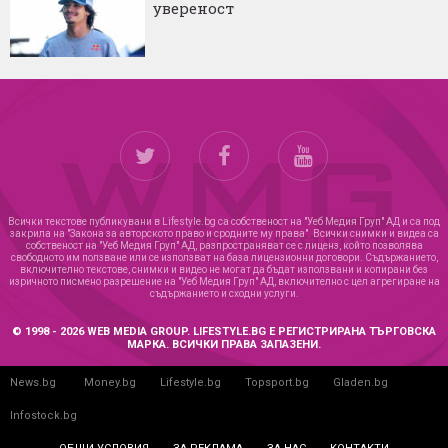
увереност
Всички текстове публикувани в Lifestyle.bg са собственост на "Уеб Медия Груп" АД и са под
закрила на "Закона за авторското право и сродните му права". Всички снимки и видеа са
собственост на "Уеб Медия Груп" АД, разпространяват се с лиценз, който позволява
свободното им ползване или се използват на база лицензионни договори. Съдържанието,
включително текстове, снимки и видео не могат да бъдат използвани и копирани без
изричното писмено разрешение на "Уеб Медия Груп" АД, включително с цел агрегиране на
съдържанието и сходни услуги.
© 1998 - 2026 WEB MEDIA GROUP. LIFESTYLE.BG Е РЕГИСТРИРАНА ТЪРГОВСКА
МАРКА. ВСИЧКИ ПРАВА ЗАПАЗЕНИ.
News.bg
Money.bg
Lifestyle.bg
Topsport.bg
Gladen.bg
Infostock.bg