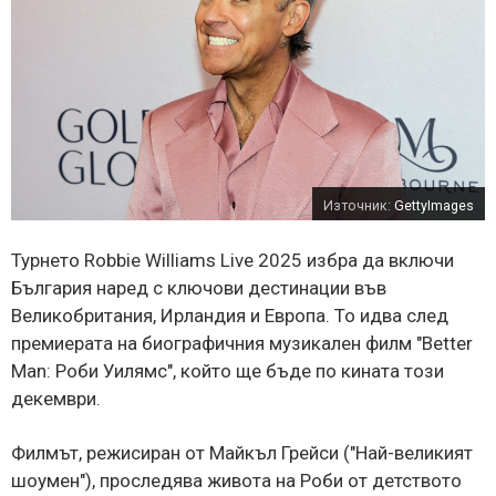
Източник:
GettyImages
Турнето Robbie Williams Live 2025 избра да включи
България наред с ключови дестинации във
Великобритания, Ирландия и Европа. То идва след
премиерата на биографичния музикален филм "Better
Man: Роби Уилямс", който ще бъде по кината този
декември.
Филмът, режисиран от Майкъл Грейси ("Най-великият
шоумен"), проследява живота на Роби от детството