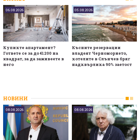
06.08.2026
05.08.2026
Купихте апартамент?
Късните резервации
Гответе се за до €1200 на
владеят Черноморието,
квадрат, за да заживеете в
хотелите в Слънчев бряг
него
надхвърлиха 90% заетост
НОВИНИ
08.08.2026
08.08.2026