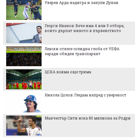
Уверен Арда надигра и занули Дунав
Георги Иванов: Вече има 4 или 5 отбора,
които дърпат нивото в първенството
Левски отнесе солидна глоба от УЕФА
заради обиден транспарант
ЦСКА взима още трима
Никола Цолов: Гледам напред с увереност
Манчестър Сити иска 80 милиона за Родри