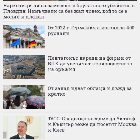
Наркотици ли са замесени в бруталното убийство в
Пловдив: Измъчвали са без жал човек, който се е
молил и плакал
От 2022 г. Германия е изгонила 400
руснаци
Пентагонът нареди на фирми от
ВПК да увеличат производството
на оръжия
От запад идват облаци и дъжд за
кратко
ТАСС: Следващата седмица Уиткоф
и Къшнър може да посетят Москва
и Киев