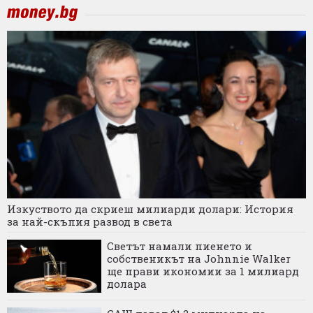
Изкуството да скриеш милиарди долари: История
за най-скъпия развод в света
Светът намали пиенето и
собственикът на Johnnie Walker
ще прави икономии за 1 милиард
долара