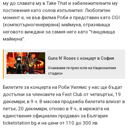
му до славата му в Take That и забележителните му
постижения като солов изпълнител. Любопитен
момент е, че във филма Роби е представен като CGI
(компютърногенерирана) маймуна, отразяваща
неговото виждане за самия него като "танцуваща
маймуна".
Guns N' Roses с концерт в София
Очакваме ги през юли на Националния
стадион
Билетите за концерта на Роби Уилямс у нас ще бъдат
достъпни за членовете на Fest Club от четвъртък, 19
декември, в 9 ч. В масова продажба билетите влизат в
петък, 20 декември, отново в 9 ч., в мрежата на
единствения официален продавач за България
ticketstation.bg и на цени от 110 до 300 лв.