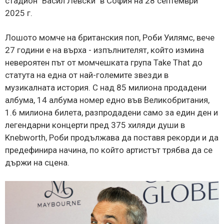
стадион "Васил Левски" в София на 28 септември
2025 г.
Лошото момче на британския поп, Роби Уилямс, вече
27 години е на върха - изпълнителят, който измина
невероятен път от момчешката група Take That до
статута на една от най-големите звезди в
музикалната история. С над 85 милиона продадени
албума, 14 албума номер едно във Великобритания,
1.6 милиона билета, разпродадени само за един ден и
легендарни концерти пред 375 хиляди души в
Knebworth, Роби продължава да поставя рекорди и да
предефинира начина, по който артистът трябва да се
държи на сцена.