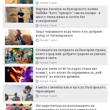
преди 3 дни
Мартин Ангелов за българското колело
Halfbike: “Като "еднорог" сме на пазара - в
много тясна ниша и почти без
конкуренция"
преди 2 дни
Защо чешмяната вода често е по-добрият
избор от бутилираната
преди 1 ден
Столицата на съседната на България страна,
която е сред най-добрите градове за улична
храна в света
преди 5 дни
Как рок песен от 80-те първо стана хит
номер 1, а по-късно бе определена за „най-
лошата“ на всички времена
преди 2 дни
4 места с лечебна кал и луга по българското
Черноморие
преди 2 дни
Пет недостатъка на използването на
чекмеджето за плодове и зеленчуци в