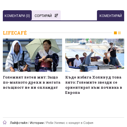
КОМЕНТАРИ (
0
)
СОРТИРАЙ
КОМЕНТИРАЙ
LIFECAFÉ
Големият летен мит: Защо
Къде избяга Холивуд това
по-малкото дрехи в жегата
лято: Големите звезди се
всъщност не ни охлаждат
ориентират към почивка в
Европа
Лайфстайл
/
Истории
/
Роби Уилямс с концерт в София