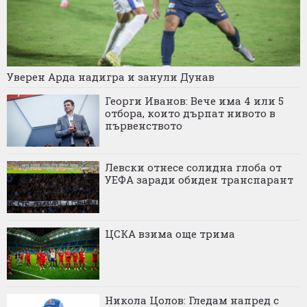
Уверен Арда надигра и занули Дунав
Георги Иванов: Вече има 4 или 5
отбора, които дърпат нивото в
първенството
Левски отнесе солидна глоба от
УЕФА заради обиден транспарант
ЦСКА взима още трима
Никола Цолов: Гледам напред с