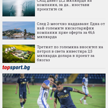
САЩ дават $1,2 милиарда на
компания, за да... изостави
проектите си
След 2-месечно наддаване: Една от
най-големите нискотарифни
компании прие оферта за €6,6
милиарда
Третият по големина вносител на
петрол в света инвестира 2,5
милиарда долара в проект за
биогаз