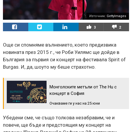
Източник:
GettyImages
3
2
Още си спомняме вълнението, което предизвика
новината през 2015 г., че Роби Уилямс ще дойде в
България за първия си концерт на фестивала Spirit of
Burgas. И, да, шоуто му беше страхотно.
Монголските метъли от The Hu с
концерт в София
Очакваме ги у нас на 25 юни
Убедени сме, че също толкова незабравим, че и
повече, ще бъде и предстоящия му концерт на