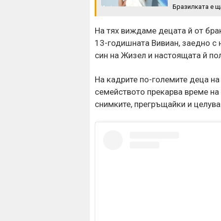
Бразилката е щ
На тях виждаме децата й от бра
13-годишната Вивиан, заедно с 
син на Жизел и настоящата й п
На кадрите по-големите деца на
семейството прекарва време на
снимките, прегръщайки и целува