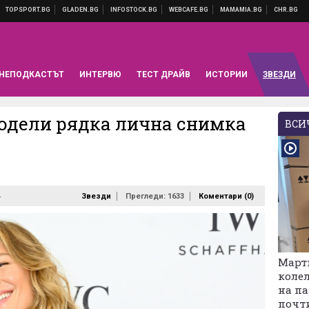
НЕПОДКАСТЪТ
ИНТЕРВЮ
ТЕСТ ДРАЙВ
ИСТОРИИ
ЗВЕЗДИ
одели рядка лична снимка
ВСИЧ
4
Звезди
Прегледи: 1633
Коментари (
0
)
Марти
колел
на па
почт