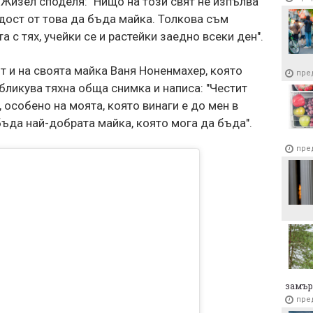
Жизел споделя: "Нищо на този свят не изпълва
пре
дост от това да бъда майка. Толкова съм
4 мес
 с тях, учейки се и растейки заедно всеки ден".
бълг
пре
т и на своята майка Ваня Ноненмахер, която
пре
публикува тяхна обща снимка и написа: "Честит
 особено на моята, която винаги е до мен в
ъда най-добрата майка, която мога да бъда".
пре
замър
пре