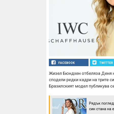
FACEBOOK
TWITTER
Жизел Бюндхен отбеляза Деня н
сподели редки кадри на трите с
Бразилският модел публикува се
Рядък поглед
син стана на 