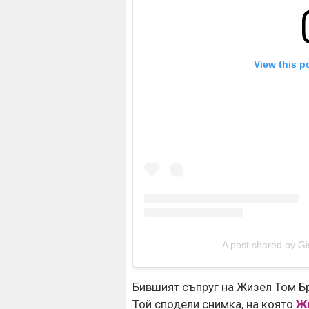
View this p
A post shared by Gi
Бившият съпруг на Жизел Том Б
Той сподели снимка, на която
Ж