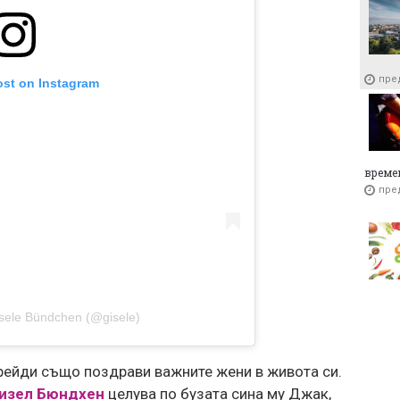
пре
ost on Instagram
време
пре
sele Bündchen (@gisele)
рейди също поздрави важните жени в живота си.
изел Бюндхен
целува по бузата сина му Джак,