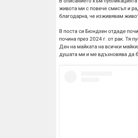
В описанието към публикацията 
живота ми с повече смисъл и ра
благодарна, че изживявам живота
В поста си Бюндхен отдаде почи
почина през 2024 г. от рак. Тя 
Ден на майката на всички майки,
душата ми и ме вдъхновява да б