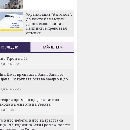
Ще зей
дупка в
Украинският "Антонов",
до който бе намерен
дрон с експлозиви в
Лайпциг, е превозвал
оръжие
ПОСЛЕДНИ
НАЙ-ЧЕТЕНИ
йз Терон на 51
ди 15 минути
ик Джагър спасява Duran Duran от
дане – и групата остава заедно и до
ди 45 минути
теория променя представите за
зхода на живота на Земята
ди 1 час
о нито небето, нито възрастта са
ица - 97-годишна Бети Бромаж полетя
пи рекорд на Гинес