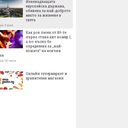
Изненадващата
европейска държава,
обявена за най-доброто
място за живеене в
света
ди 3 дни
Как рок песен от 80-те
първо стана хит номер 1,
а по-късно бе
определена за „най-
лошата“ на всички
на
ди 16 часа
Онлайн супермаркет и
хранителен магазин