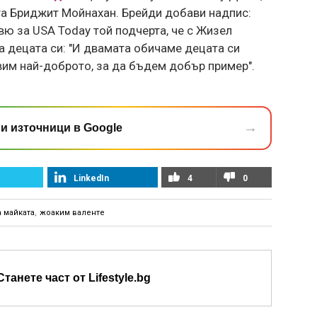
та Бриджит Мойнахан. Брейди добави надпис:
рвю за USA Today той подчерта, че с Жизел
а децата си: "И двамата обичаме децата си
авим най-доброто, за да бъдем добър пример".
→
и източници в Google
LinkedIn
4
0
а майката
,
жоаким валенте
Станете част от Lifestyle.bg