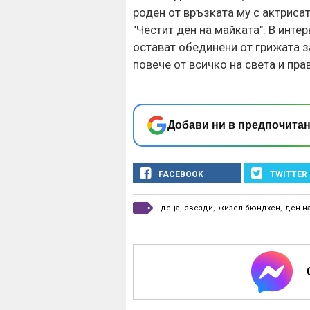
роден от връзката му с актриса
"Честит ден на майката". В инте
остават обединени от грижата з
повече от всичко на света и пр
Добави ни в предпочитан
FACEBOOK
TWITTER
деца
,
звезди
,
жизел бюндхен
,
ден н