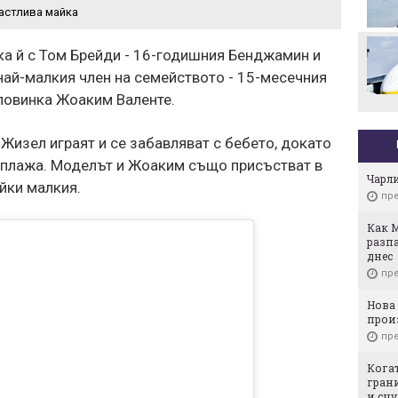
астлива майка
Стотици посрещнаха
Мохамед Салах в Турция
ка й с Том Брейди - 16-годишния Бенджамин и
най-малкия член на семейството - 15-месечния
оловинка Жоаким Валенте.
 Жизел играят и се забавляват с бебето, докато
 плажа. Моделът и Жоаким също присъстват в
Чарли
йки малкия.
пре
Как М
разпа
днес
пре
Нова 
прои
пре
Когат
гран
и счу