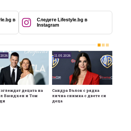
le.bg в
Следете Lifestyle.bg в
Instagram
.2026
11.05.2026
22.12.20
изглеждат децата на
Сандра Бълок с рядка
Жизел 
л Бюндхен и Том
лична снимка с двете си
омъже
ди
деца