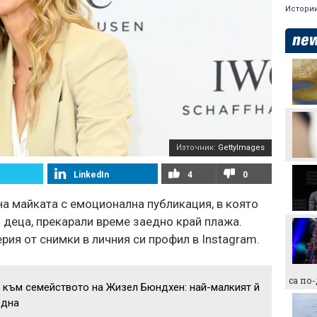
Истори
Макаби Тел Авив срещу
ЦСКА, "жълтите" на
колене!
Левски преминава в
съвсем друга финансова
орбита, ако отстрани
Източник:
GettyImages
Кайрат
Смут в лагера на Арсенал
LinkedIn
4
0
а майката с емоционална публикация, в която
и деца, прекарали време заедно край плажа.
Трудният съперник на
ЦСКА - що за отбор е
рия от снимки в личния си профил в Instagram.
Макаби Тел Авив?
Левски харесал
са по
 към семейството на Жизел Бюндхен: най-малкият й
голмайстора на Лига на
конференциите, но се
една
разминал с трансфер