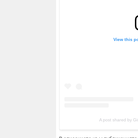
View this p
A post shared by Gi