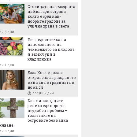
ди 17 часа
Столицата на съседната
на България страна,
та с лечебна кал и луга по
която е сред най-
арското Черноморие
добрите градове за
ди 18 часа
улична храна в света
ди 3 дни
Пет недостатъка на
използването на
чекмеджето за плодове
и зеленчуци в
хладилника
ди 1 ден
Елза Хоск е гола и
откровена за раждането
във вана в градината в
дома си
преди 2 дни
Как финландците
решиха един доста
неудобен проблем –
тоалетните на
островите без капка
сяване
ди 3 дни