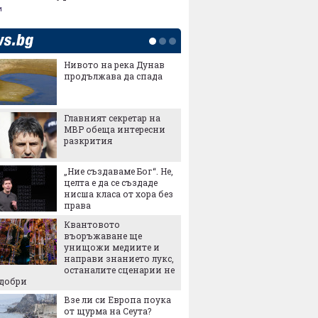
и
Нивото на река Дунав
Индустр
продължава да спада
милиар
заради
Герман
Главният секретар на
„Замър
МВР обеща интересни
фабрика
разкрития
да пла
долара
„Ние създаваме Бог“. Не,
Купихт
целта е да се създаде
Гответе
нисша класа от хора без
квадрат
права
в него
Квантовото
Заради 
въоръжаване ще
реколта
унищожи медиите и
възмож
направи знанието лукс,
българ
останалите сценарии не
Сделка
-добри
въоръж
Взе ли си Европа поука
хиляди
от щурма на Сеута?
убиват