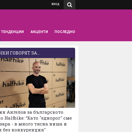
ВХОД
ТЕНДЕНЦИИ
АКЦЕНТИ
ПОСЛЕДНО
КИ ГОВОРЯТ ЗА...
н Ангелов за българското
о Halfbike: “Като "еднорог" сме
зара - в много тясна ниша и
и без конкуренция"