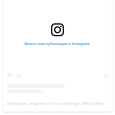
Вижте тази публикация в Instagram.
Публикация, споделена от Conor McGregor Official (@thenotoriousmma)