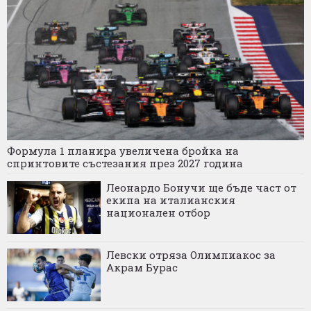
Формула 1 планира увеличена бройка на
спринтовите състезания през 2027 година
Леонардо Бонучи ще бъде част от
екипа на италианския
национален отбор
Левски отряза Олимпиакос за
Акрам Бурас