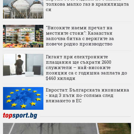
толкова малко газ в хранилищата
си
"Високите наеми пречат на
местните стоки": Казахстан
започва битка с веригите за
повече родно производство
Гигант при електронните
плащания ще съкрати 2600
служители – най-високите
позиции са с годишна заплата до
$460 хиляди
Евростат: Българската икономика
- над 3 пъти по-голяма след
влизането в ЕС