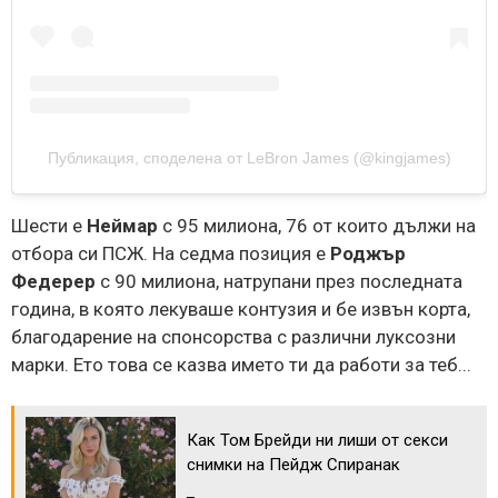
Публикация, споделена от LeBron James (@kingjames)
Шести е
Неймар
с 95 милиона, 76 от които дължи на
отбора си ПСЖ. На седма позиция е
Роджър
Федерер
с 90 милиона, натрупани през последната
година, в която лекуваше контузия и бе извън корта,
благодарение на спонсорства с различни луксозни
марки. Ето това се казва името ти да работи за теб...
Как Том Брейди ни лиши от секси
снимки на Пейдж Спиранак