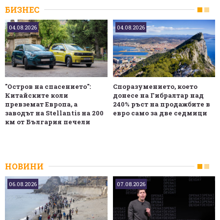
БИЗНЕС
04.08.2026
04.08.2026
"Остров на спасението":
Споразумението, което
Китайските коли
донесе на Гибралтар над
превземат Европа, а
240% ръст на продажбите в
заводът на Stellantis на 200
евро само за две седмици
км от България печели
НОВИНИ
06.08.2026
07.08.2026