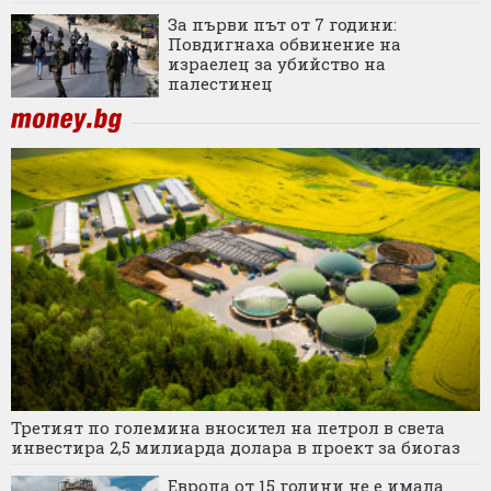
За първи път от 7 години:
Повдигнаха обвинение на
израелец за убийство на
палестинец
Третият по големина вносител на петрол в света
инвестира 2,5 милиарда долара в проект за биогаз
Европа от 15 години не е имала