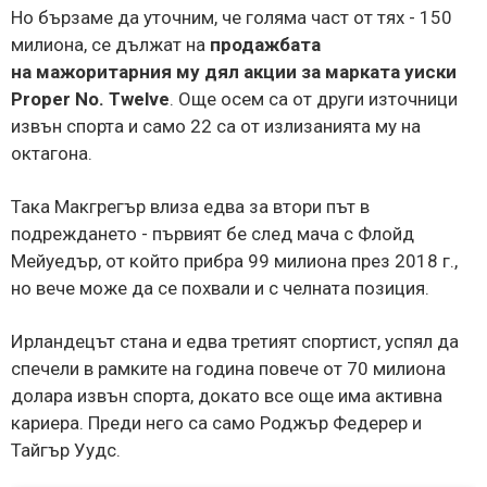
Но бързаме да уточним, че голяма част от тях - 150
милиона, се дължат на
продажбата
на мажоритарния му дял акции за марката уиски
Proper No. Twelve
. Още осем са от други източници
извън спорта и само 22 са от излизанията му на
октагона.
Така Макгрегър влиза едва за втори път в
подреждането - първият бе след мача с Флойд
Мейуедър, от който прибра 99 милиона през 2018 г.,
но вече може да се похвали и с челната позиция.
Ирландецът стана и едва третият спортист, успял да
спечели в рамките на година повече от 70 милиона
долара извън спорта, докато все още има активна
кариера. Преди него са само Роджър Федерер и
Тайгър Уудс.