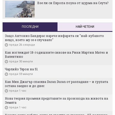
Взе ли си Европа поука от щурма на Сеута?
ПОСЛЕДНИ
НАЙ-ЧЕТЕНИ
Защо Антонио Бандерас нарече инфаркта си "най-хубавото
нещо, което му се е случвало"
преди 26 секунди
Как изглеждат 18-годишните синове на Рики Мартин Матео и
Валентино
преди 30 минути
Чарлийз Терон на 51
преди 59 минути
Как Мик Джагър спасява Duran Duran от разпадане – и групата
остава заедно и до днес
преди 1 час
Нова теория променя представите за произхода на живота на
Земята
преди 1 час
Когато нито небето, нито възрастта са граница - 97-годишна