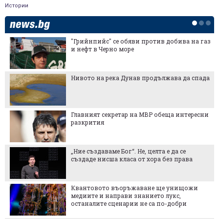
Истории
"Грийнпийс" се обяви против добива на газ
и нефт в Черно море
Нивото на река Дунав продължава да спада
Главният секретар на МВР обеща интересни
разкрития
„Ние създаваме Бог“. Не, целта е да се
създаде нисша класа от хора без права
Квантовото въоръжаване ще унищожи
медиите и направи знанието лукс,
останалите сценарии не са по-добри