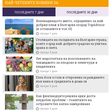
НАЙ-ЧЕТЕНИТЕ НОВИНИ ЗА
ПОСЛЕДНИТЕ 7 ДНИ
ПОСЛЕДНИТЕ 30 ДНИ
Изненадващото място, определено за най-
добрия плаж в България според TripAdvisor
(и останалите в топ 10)
преди 1 ден
Столицата на съседната на България страна,
която е сред най-добрите градове за улична
храна в света
преди 3 дни
Пет недостатъка на използването на
чекмеджето за плодове и зеленчуци в
хладилника
преди 1 ден
Елза Хоск е гола и откровена за раждането
във вана в градината в дома си
преди 2 дни
Как финландците решиха един доста
неудобен проблем – тоалетните на
островите без капка замърсяване
преди 3 дни