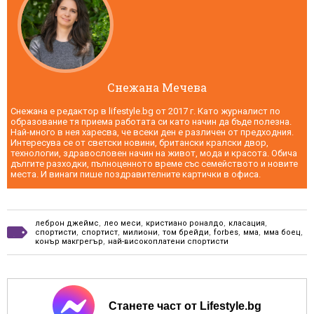
Снежана Мечева
Снежана е редактор в lifestyle.bg от 2017 г. Като журналист по
образование тя приема работата си като начин да бъде полезна.
Най-много в нея харесва, че всеки ден е различен от предходния.
Интересува се от светски новини, британски кралски двор,
технологии, здравословен начин на живот, мода и красота. Обича
дългите разходки, пълноценното време със семейството и новите
места. И винаги пише поздравителните картички в офиса.
леброн джеймс
,
лео меси
,
кристиано роналдо
,
класация
,
спортисти
,
спортист
,
милиони
,
том брейди
,
forbes
,
мма
,
мма боец
,
конър макгрегър
,
най-високоплатени спортисти
Станете част от Lifestyle.bg