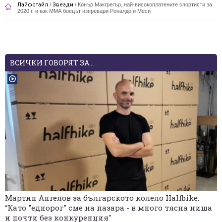
Лайфстайл
/
Звезди
/
Конър Макгрегър, най-високоплатените спортисти за
2020 г. и как ММА боецът изпревари Роналдо и Меси
ВСИЧКИ ГОВОРЯТ ЗА...
Мартин Ангелов за българското колело Halfbike:
“Като "еднорог" сме на пазара - в много тясна ниша
и почти без конкуренция"