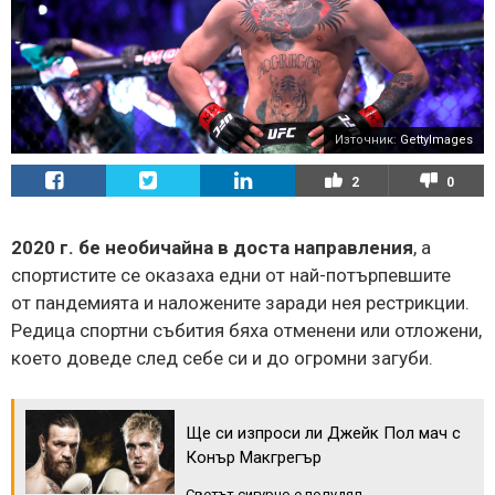
Източник:
GettyImages
2
0
2020 г. бе необичайна в доста направления
, а
спортистите се оказаха едни от най-потърпевшите
от пандемията и наложените заради нея рестрикции.
Редица спортни събития бяха отменени или отложени,
което доведе след себе си и до огромни загуби.
Ще си изпроси ли Джейк Пол мач с
Конър Макгрегър
Светът сигурно е полудял