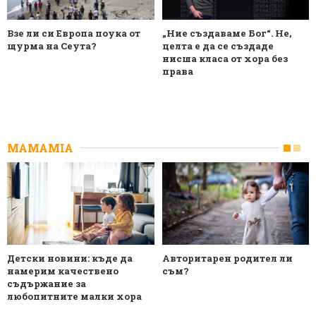
Взе ли си Европа поука от
„Ние създаваме Бог“. Не,
щурма на Сеута?
целта е да се създаде
нисша класа от хора без
права
MAMAMIA
Детски новини: къде да
Авторитарен родител ли
намерим качествено
съм?
съдържание за
любопитните малки хора