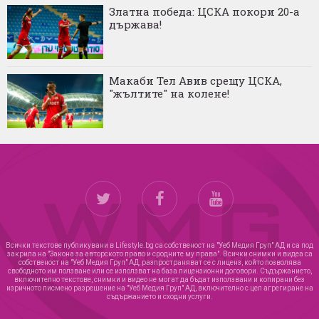
Златна победа: ЦСКА покори 20-а
държава!
Макаби Тел Авив срещу ЦСКА,
"жълтите" на колене!
Всички текстове публикувани в Lifestyle.bg са собственост на "Уеб Медия Груп" АД и са под
закрила на "Закона за авторското право и сродните му права". Всички снимки и видеа са
собственост на "Уеб Медия Груп" АД, разпространяват се с лиценз, който позволява
свободното им ползване или се използват на база лицензионни договори. Съдържанието,
включително текстове, снимки и видео не могат да бъдат използвани и копирани без
изричното писмено разрешение на "Уеб Медия Груп" АД, включително с цел агрегиране на
съдържанието и сходни услуги.