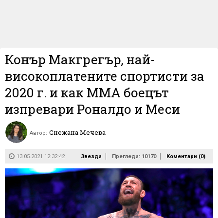
Конър Макгрегър, най-
високоплатените спортисти за
2020 г. и как ММА боецът
изпревари Роналдо и Меси
Снежана Мечева
Автор:
13.05.2021 12:32:42
Звезди
Прегледи: 10170
Коментари (
0
)