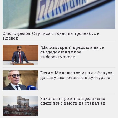
След стрелба: Счупиха стъкло на тролейбус в
Плевен
"Да, България" предлага да се
създаде агенция за
киберсигурност
Евтим Милошев се мъчи с фокуси
да запушва течовете в културата
Законова промяна предвижда
сделките с имоти да станат ад