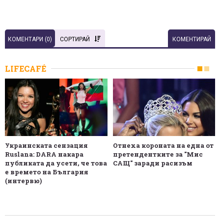
КОМЕНТАРИ (
0
)
СОРТИРАЙ
КОМЕНТИРАЙ
LIFECAFÉ
Украинската сензация
Отнеха короната на една от
Ruslana: DARA накара
претендентките за "Мис
публиката да усети, че това
САЩ" заради расизъм
е времето на България
(интервю)