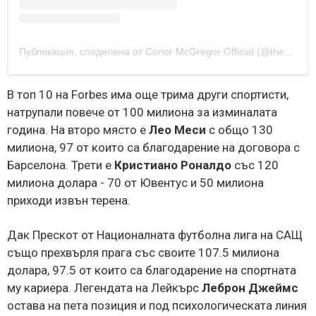
Публикация, споделена от Conor McGregor Official (@thenotoriousmma)
В топ 10 на Forbes има още трима други спортисти,
натрупали повече от 100 милиона за изминалата
година. На второ място е
Лео Меси
с общо 130
милиона, 97 от които са благодарение на договора с
Барселона. Трети е
Кристиано
Роналдо
със 120
милиона долара - 70 от Ювентус и 50 милиона
приходи извън терена.
Дак Прескот от Националната футболна лига на САЩ
също прехвърля прага със своите 107.5 милиона
долара, 97.5 от които са благодарение на спортната
му кариера. Легендата на Лейкърс
Леброн
Джеймс
остава на пета позиция и под психологическата линия