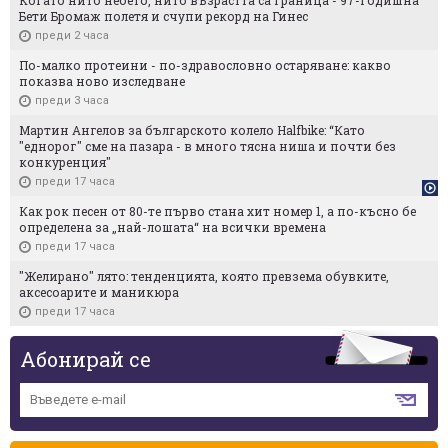
Бети Бромаж полетя и счупи рекорд на Гинес
преди 2 часа
По-малко протеини - по-здравословно остаряване: какво
показва ново изследване
преди 3 часа
Мартин Ангелов за българското колело Halfbike: “Като
"еднорог" сме на пазара - в много тясна ниша и почти без
конкуренция"
преди 17 часа
Как рок песен от 80-те първо стана хит номер 1, а по-късно бе
определена за „най-лошата“ на всички времена
преди 17 часа
"Желирано" лято: тенденцията, която превзема обувките,
аксесоарите и маникюра
преди 17 часа
Абонирай се