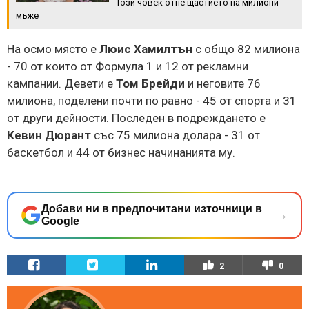
Този човек отне щастието на милиони
мъже
На осмо място е
Люис Хамилтън
с общо 82 милиона
- 70 от които от Формула 1 и 12 от рекламни
кампании. Девети е
Том Брейди
и неговите 76
милиона, поделени почти по равно - 45 от спорта и 31
от други дейности. Последен в подреждането е
Кевин Дюрант
със 75 милиона долара - 31 от
баскетбол и 44 от бизнес начинанията му.
Добави ни в предпочитани източници в
→
Google
2
0