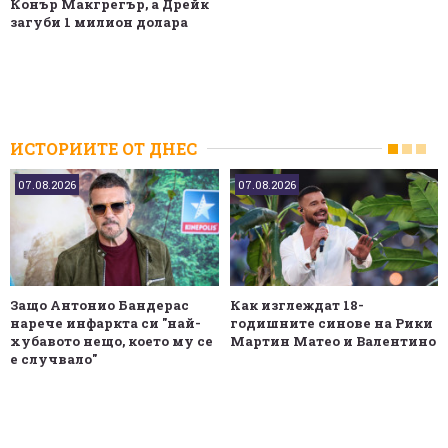
Конър Макгрегър, а Дрейк
загуби 1 милион долара
ИСТОРИИТЕ ОТ ДНЕС
07.08.2026
07.08.2026
Защо Антонио Бандерас
Как изглеждат 18-
нарече инфаркта си "най-
годишните синове на Рики
хубавото нещо, което му се
Мартин Матео и Валентино
е случвало"