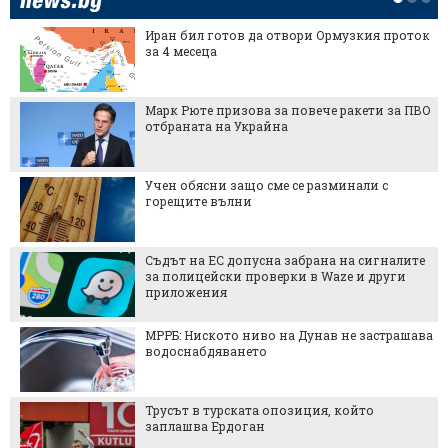
Иран бил готов да отвори Ормузкия проток
за 4 месеца
Марк Рюте призова за повече ракети за ПВО
отбраната на Украйна
Учен обясни защо сме се разминали с
горещите вълни
Съдът на ЕС допусна забрана на сигналите
за полицейски проверки в Waze и други
приложения
МРРБ: Ниското ниво на Дунав не застрашава
водоснабдяването
Трусът в турската опозиция, който
заплашва Ердоган