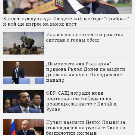
Кандев предупреди: Следете кой ще бъде "прибран"
и кой ще изгрее на висок пост
Израел успешно тества ракетна
система с голям обсег
„Демократична България“
призова Гълъб Донев да защити
държавния дял в Пловдивския
панаир
ФБР: САЩ изгради нови
партньорства в сферата на
правоприлагането с Китай и
Русия
Путин назначи Денис Лямин за
ръководител на руските Сили за
безпилотни системи