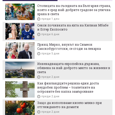
Столицата на съседната на България страна,
която е сред най-добрите градове за улична
храна в света
преди 1 ден
Секси почивката на яхта на Килиан Мбабе
и Естер Експосито
преди 6 дни
Принц Мирко, внукът на Симеон
Сакскобургготски, се сгоди за лекарка
преди 5 дни
Изненадващата европейска държава,
обявена за най-доброто място за живеене в
света
преди 2 дни
Как финландците решиха един доста
неудобен проблем – тоалетните на
островите без капка замърсяване
преди 2 дни
Защо да използваме кисело мляко при
отглеждането на домати
преди 2 дни