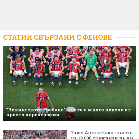
СТАТИИ СВЪРЗАНИ С
ФЕНОВЕ
"Викингското гребане", което е много повече от
просто хореография
Защо Аржентина поиска
на 13 000 граждани да им