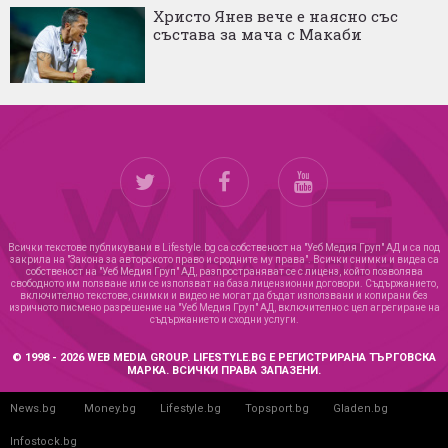
Христо Янев вече е наясно със
състава за мача с Макаби
Всички текстове публикувани в Lifestyle.bg са собственост на "Уеб Медия Груп" АД и са под
закрила на "Закона за авторското право и сродните му права". Всички снимки и видеа са
собственост на "Уеб Медия Груп" АД, разпространяват се с лиценз, който позволява
свободното им ползване или се използват на база лицензионни договори. Съдържанието,
включително текстове, снимки и видео не могат да бъдат използвани и копирани без
изричното писмено разрешение на "Уеб Медия Груп" АД, включително с цел агрегиране на
съдържанието и сходни услуги.
© 1998 - 2026 WEB MEDIA GROUP. LIFESTYLE.BG Е РЕГИСТРИРАНА ТЪРГОВСКА
МАРКА. ВСИЧКИ ПРАВА ЗАПАЗЕНИ.
News.bg
Money.bg
Lifestyle.bg
Topsport.bg
Gladen.bg
Infostock.bg