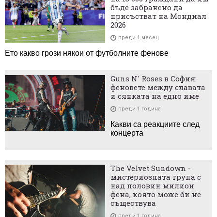
бъде забранено да
присъстват на Мондиал
2026
преди 1 месец
Ето какво грози някои от футболните фенове
Guns N' Roses в София:
феновете между славата
и сянката на едно име
преди 1 година
Какви са реакциите след
концерта
The Velvet Sundown -
мистериозната група с
над половин милион
фена, която може би не
съществува
преди 1 година