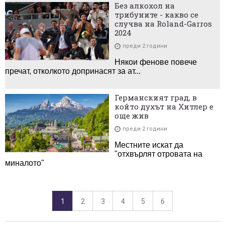
Без алкохол на
трибуните - какво се
случва на Roland-Garros
2024
преди 2 години
Някои фенове повече
пречат, отколкото допринасят за ат...
Германският град, в
който духът на Хитлер е
още жив
преди 2 години
Местните искат да
"отхвърлят отровата на
миналото"
1
2
3
4
5
6