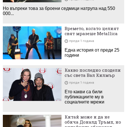
Но въпреки това за броени седмици натрупа над 550
000...
Времето, когато целият
свят мразеше Metallica
преди 1 година
Една история от преди 25
години
Какво последно сподели
със света Вал Килмър
преди 1 година
Ето какви са били
публикациите му в
социалните мрежи
Китай може и да не
обича Доналд Тръмп, но
китайките обожават