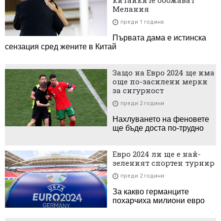
Мелания
преди 1 година
Първата дама е истинска
сензация сред жените в Китай
Защо на Евро 2024 ще има
още по-засилени мерки
за сигурност
преди 2 години
Нахлуването на феновете
ще бъде доста по-трудно
Евро 2024 ли ще е най-
зеленият спортен турнир
преди 2 години
За какво германците
похарчиха милиони евро