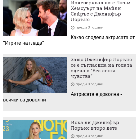
Изневерявал ли е Лиъм
Хемсуърт на Майли
Сайръс с Дженифър
Лорънс
преди 3 години
Какво сподели актрисата от
"Игрите на глада"
Защо Дженифър Лорънс
се е съгласила на голата
сцена в "Без лоши
чувства"
преди 3 години
Актрисата е доволна -
всички са доволни
Иска ли Дженифър
Лорънс второ дете
преди 3 години