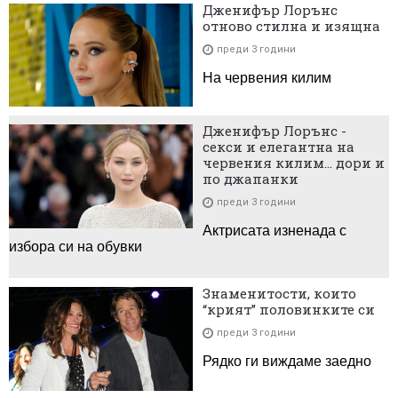
Дженифър Лорънс
отново стилна и изящна
преди 3 години
На червения килим
Дженифър Лорънс -
секси и елегантна на
червения килим... дори и
по джапанки
преди 3 години
Актрисата изненада с
избора си на обувки
Знаменитости, които
“крият” половинките си
преди 3 години
Рядко ги виждаме заедно