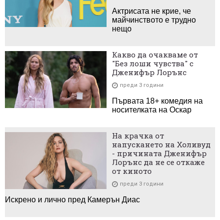
Актрисата не крие, че
майчинството е трудно
нещо
Какво да очакваме от
"Без лоши чувства" с
Дженифър Лорънс
преди 3 години
Първата 18+ комедия на
носителката на Оскар
На крачка от
напускането на Холивуд
- причината Дженифър
Лорънс да не се откаже
от киното
преди 3 години
Искрено и лично пред Камерън Диас