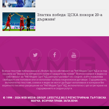
Златна победа: ЦСКА покори 20-а
държава!
Всички текстове публикувани в Lifestyle.bg са собственост на "Уеб Медия Груп" АД и са под
закрила на "Закона за авторското право и сродните му права". Всички снимки и видеа са
собственост на "Уеб Медия Груп" АД, разпространяват се с лиценз, който позволява
свободното им ползване или се използват на база лицензионни договори. Съдържанието,
включително текстове, снимки и видео не могат да бъдат използвани и копирани без
изричното писмено разрешение на "Уеб Медия Груп" АД, включително с цел агрегиране на
съдържанието и сходни услуги.
© 1998 - 2026 WEB MEDIA GROUP. LIFESTYLE.BG Е РЕГИСТРИРАНА ТЪРГОВСКА
МАРКА. ВСИЧКИ ПРАВА ЗАПАЗЕНИ.