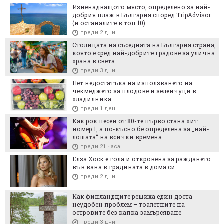
Изненадващото място, определено за най-
добрия плаж в България според TripAdvisor
(и останалите в топ 10)
преди 2 дни
Столицата на съседната на България страна,
която е сред най-добрите градове за улична
храна в света
преди 3 дни
Пет недостатъка на използването на
чекмеджето за плодове и зеленчуци в
хладилника
преди 1 ден
Как рок песен от 80-те първо стана хит
номер 1, а по-късно бе определена за „най-
лошата“ на всички времена
преди 21 часа
Елза Хоск е гола и откровена за раждането
във вана в градината в дома си
преди 2 дни
Как финландците решиха един доста
неудобен проблем – тоалетните на
островите без капка замърсяване
преди 3 дни