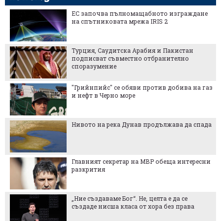
ЕС започва пълномащабното изграждане
на спътниковата мрежа IRIS 2
Турция, Саудитска Арабия и Пакистан
подписват съвместно отбранително
споразумение
"Грийнпийс" се обяви против добива на газ
и нефт в Черно море
Нивото на река Дунав продължава да спада
Главният секретар на МВР обеща интересни
разкрития
„Ние създаваме Бог“. Не, целта е да се
създаде нисша класа от хора без права