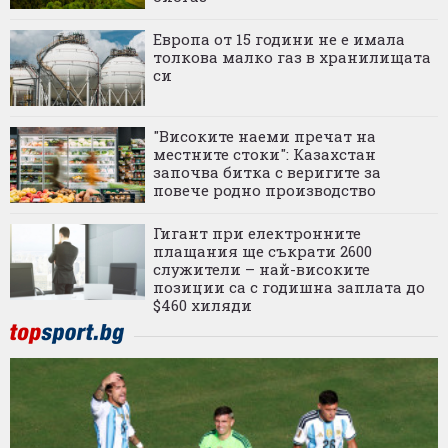
Европа от 15 години не е имала
толкова малко газ в хранилищата
си
"Високите наеми пречат на
местните стоки": Казахстан
започва битка с веригите за
повече родно производство
Гигант при електронните
плащания ще съкрати 2600
служители – най-високите
позиции са с годишна заплата до
$460 хиляди