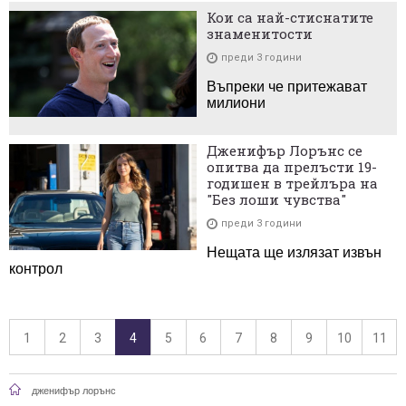
Кои са най-стиснатите
знаменитости
преди 3 години
Въпреки че притежават
милиони
Дженифър Лорънс се
опитва да прелъсти 19-
годишен в трейлъра на
"Без лоши чувства"
преди 3 години
Нещата ще излязат извън
контрол
1
2
3
4
5
6
7
8
9
10
11
дженифър лорънс