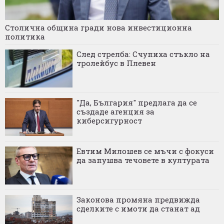
Столична община гради нова инвестиционна
политика
След стрелба: Счупиха стъкло на
тролейбус в Плевен
"Да, България" предлага да се
създаде агенция за
киберсигурност
Евтим Милошев се мъчи с фокуси
да запушва течовете в културата
Законова промяна предвижда
сделките с имоти да станат ад