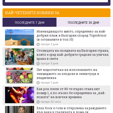
НАЙ-ЧЕТЕНИТЕ НОВИНИ ЗА
ПОСЛЕДНИТЕ 7 ДНИ
ПОСЛЕДНИТЕ 30 ДНИ
Изненадващото място, определено за най-
добрия плаж в България според TripAdvisor
(и останалите в топ 10)
преди 2 дни
Столицата на съседната на България страна,
която е сред най-добрите градове за улична
храна в света
преди 3 дни
Пет недостатъка на използването на
чекмеджето за плодове и зеленчуци в
хладилника
преди 2 дни
Как рок песен от 80-те първо стана хит
номер 1, а по-късно бе определена за „най-
лошата“ на всички времена
преди 22 часа
Елза Хоск е гола и откровена за раждането
във вана в градината в дома си