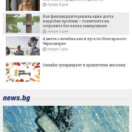
преди 3 дни
Как финландците решиха един доста
неудобен проблем – тоалетните на
островите без капка замърсяване
преди 3 дни
4 места с лечебна кал и луга по българското
Черноморие
преди 1 ден
Онлайн супермаркет и хранителен магазин