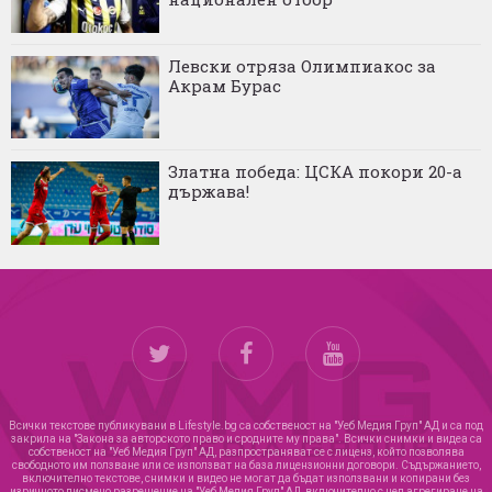
Левски отряза Олимпиакос за
Акрам Бурас
Златна победа: ЦСКА покори 20-а
държава!
Всички текстове публикувани в Lifestyle.bg са собственост на "Уеб Медия Груп" АД и са под
закрила на "Закона за авторското право и сродните му права". Всички снимки и видеа са
собственост на "Уеб Медия Груп" АД, разпространяват се с лиценз, който позволява
свободното им ползване или се използват на база лицензионни договори. Съдържанието,
включително текстове, снимки и видео не могат да бъдат използвани и копирани без
изричното писмено разрешение на "Уеб Медия Груп" АД, включително с цел агрегиране на