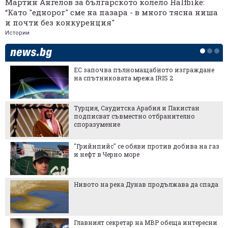
Мартин Ангелов за българското колело Halfbike:
“Като "еднорог" сме на пазара - в много тясна ниша
и почти без конкуренция"
Истории
ЕС започва пълномащабното изграждане
на спътниковата мрежа IRIS 2
Турция, Саудитска Арабия и Пакистан
подписват съвместно отбранително
споразумение
"Грийнпийс" се обяви против добива на газ
и нефт в Черно море
Нивото на река Дунав продължава да спада
Главният секретар на МВР обеща интересни