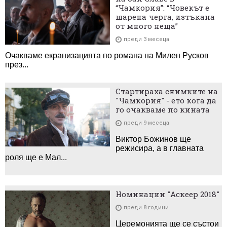
“Чамкория”: “Човекът е
шарена черга, изтъкана
от много неща”
преди 3 месеца
Очакваме екранизацията по романа на Милен Русков
през...
Стартираха снимките на
"Чамкория" - ето кога да
го очакваме по кината
преди 9 месеца
Виктор Божинов ще
режисира, а в главната
роля ще е Мал...
Номинации "Аскеер 2018"
преди 8 години
Церемонията ще се състои