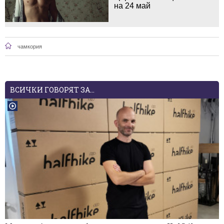
на 24 май
чамкория
ВСИЧКИ ГОВОРЯТ ЗА...