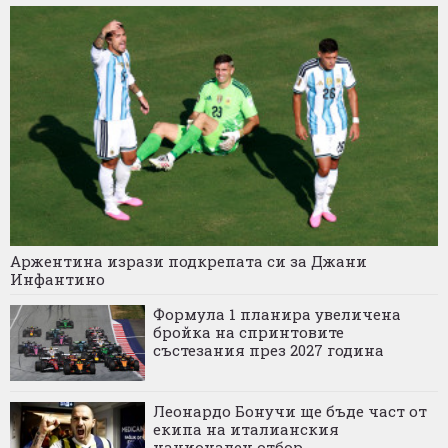
Аржентина изрази подкрепата си за Джани
Инфантино
Формула 1 планира увеличена
бройка на спринтовите
състезания през 2027 година
Леонардо Бонучи ще бъде част от
екипа на италианския
национален отбор