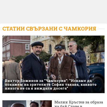
СТАТИИ СВЪРЗАНИ С
ЧАМКОРИЯ
Виктор Божинов за "Чамкория": "Искаме да
покажем на зрителите София такава, каквато
никога не са я виждали досега"
Малин Кръстев за образа
на бай Славе в