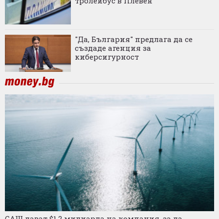
тролейбус в Плевен
"Да, България" предлага да се
създаде агенция за
киберсигурност
САЩ дават $1,2 милиарда на компания, за да...