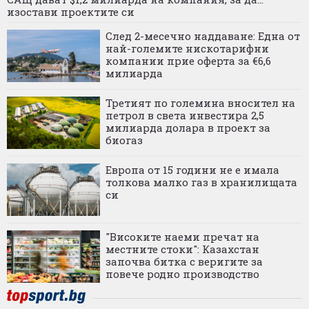
изостави проектите си
След 2-месечно наддаване: Една от
най-големите нискотарифни
компании прие оферта за €6,6
милиарда
Третият по големина вносител на
петрол в света инвестира 2,5
милиарда долара в проект за
биогаз
Европа от 15 години не е имала
толкова малко газ в хранилищата
си
"Високите наеми пречат на
местните стоки": Казахстан
започва битка с веригите за
повече родно производство