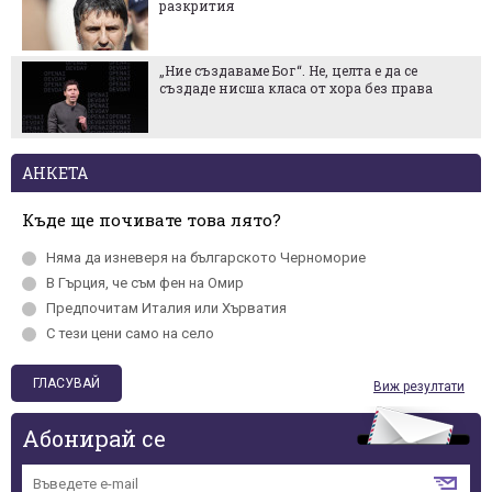
разкрития
„Ние създаваме Бог“. Не, целта е да се
създаде нисша класа от хора без права
АНКЕТА
Къде ще почивате това лято?
Няма да изневеря на българското Черномориe
В Гърция, че съм фен на Омир
Предпочитам Италия или Хърватия
С тези цени само на село
Виж резултати
Абонирай се