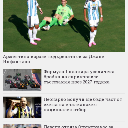
Аржентина изрази подкрепата си за Джани
Инфантино
Формула 1 планира увеличена
бройка на спринтовите
състезания през 2027 година
Леонардо Бонучи ще бъде част от
екипа на италианския
национален отбор
Левски отряза Олимпиакос за