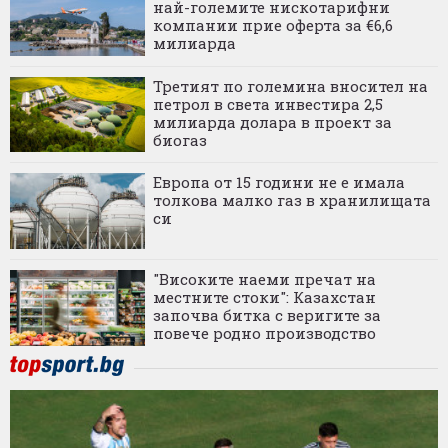
най-големите нискотарифни
компании прие оферта за €6,6
милиарда
Третият по големина вносител на
петрол в света инвестира 2,5
милиарда долара в проект за
биогаз
Европа от 15 години не е имала
толкова малко газ в хранилищата
си
"Високите наеми пречат на
местните стоки": Казахстан
започва битка с веригите за
повече родно производство