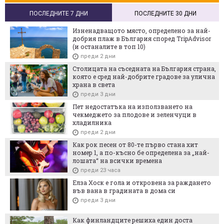
ПОСЛЕДНИТЕ 7 ДНИ
ПОСЛЕДНИТЕ 30 ДНИ
Изненадващото място, определено за най-
добрия плаж в България според TripAdvisor
(и останалите в топ 10)
преди 2 дни
Столицата на съседната на България страна,
която е сред най-добрите градове за улична
храна в света
преди 3 дни
Пет недостатъка на използването на
чекмеджето за плодове и зеленчуци в
хладилника
преди 2 дни
Как рок песен от 80-те първо стана хит
номер 1, а по-късно бе определена за „най-
лошата“ на всички времена
преди 23 часа
Елза Хоск е гола и откровена за раждането
във вана в градината в дома си
преди 3 дни
Как финландците решиха един доста