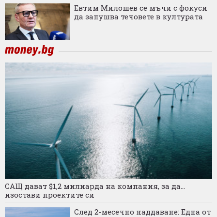
Евтим Милошев се мъчи с фокуси
да запушва течовете в културата
САЩ дават $1,2 милиарда на компания, за да...
изостави проектите си
След 2-месечно наддаване: Една от