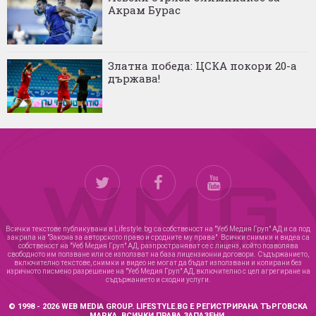
Акрам Бурас
Златна победа: ЦСКА покори 20-а
държава!
Всички текстове публикувани в Lifestyle.bg са собственост на "Уеб Медия Груп" АД и са под
закрила на "Закона за авторското право и сродните му права". Всички снимки и видеа са
собственост на "Уеб Медия Груп" АД, разпространяват се с лиценз, който позволява
свободното им ползване или се използват на база лицензионни договори. Съдържанието,
включително текстове, снимки и видео не могат да бъдат използвани и копирани без
изричното писмено разрешение на "Уеб Медия Груп" АД, включително с цел агрегиране на
съдържанието и сходни услуги.
© 1998 - 2026 WEB MEDIA GROUP. LIFESTYLE.BG Е РЕГИСТРИРАНА ТЪРГОВСКА
МАРКА. ВСИЧКИ ПРАВА ЗАПАЗЕНИ.