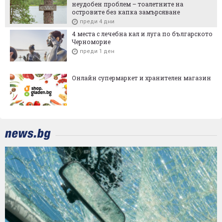
неудобен проблем – тоалетните на
островите без капка замърсяване
преди 4 дни
4 места с лечебна кал и луга по българското
Черноморие
преди 1 ден
Онлайн супермаркет и хранителен магазин