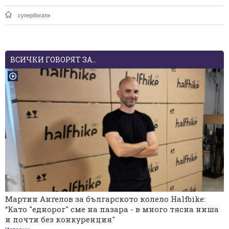
супербогати
ВСИЧКИ ГОВОРЯТ ЗА...
Мартин Ангелов за българското колело Halfbike:
“Като "еднорог" сме на пазара - в много тясна ниша
и почти без конкуренция"