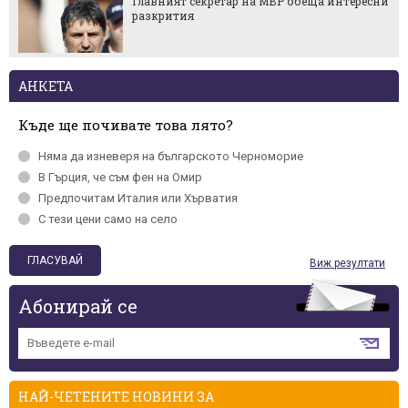
Главният секретар на МВР обеща интересни
разкрития
АНКЕТА
Къде ще почивате това лято?
Няма да изневеря на българското Черномориe
В Гърция, че съм фен на Омир
Предпочитам Италия или Хърватия
С тези цени само на село
Виж резултати
Абонирай се
НАЙ-ЧЕТЕНИТЕ НОВИНИ ЗА