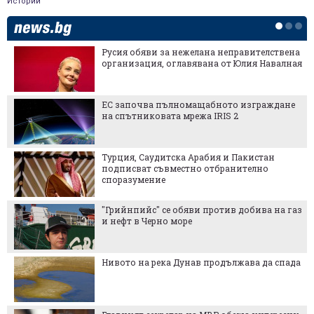
Истории
Русия обяви за нежелана неправителствена
организация, оглавявана от Юлия Навалная
ЕС започва пълномащабното изграждане
на спътниковата мрежа IRIS 2
Турция, Саудитска Арабия и Пакистан
подписват съвместно отбранително
споразумение
"Грийнпийс" се обяви против добива на газ
и нефт в Черно море
Нивото на река Дунав продължава да спада