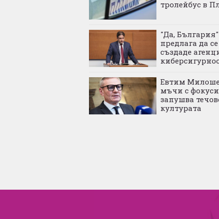
тролейбус в П
"Да, България"
предлага да се
създаде агенц
киберсигурно
Евтим Милоше
мъчи с фокуси
запушва течов
културата