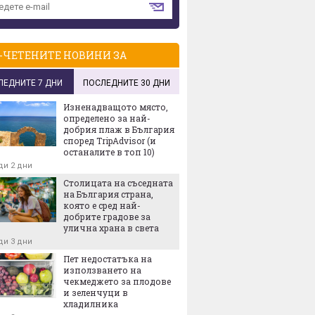
-ЧЕТЕНИТЕ НОВИНИ ЗА
ЛЕДНИТЕ 7 ДНИ
ПОСЛЕДНИТЕ 30 ДНИ
Изненадващото място,
определено за най-
добрия плаж в България
според TripAdvisor (и
останалите в топ 10)
ди 2 дни
Столицата на съседната
на България страна,
която е сред най-
добрите градове за
улична храна в света
ди 3 дни
Пет недостатъка на
използването на
чекмеджето за плодове
и зеленчуци в
хладилника