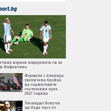
тина изрази подкрепата си за
и Инфантино
Формула 1 планира
увеличена бройка
на спринтовите
състезания през
2027 година
Леонардо Бонучи
ще бъде част от