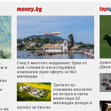
Аржен
,
След 2-месечно наддаване: Една от
Джан
ъм и
най-големите нискотарифни
компании прие оферта за €6,6
милиарда
ина
Третият по
а
големина вносител
на петрол в света
инвестира 2,5
милиарда долара в
проект за биогаз
о на