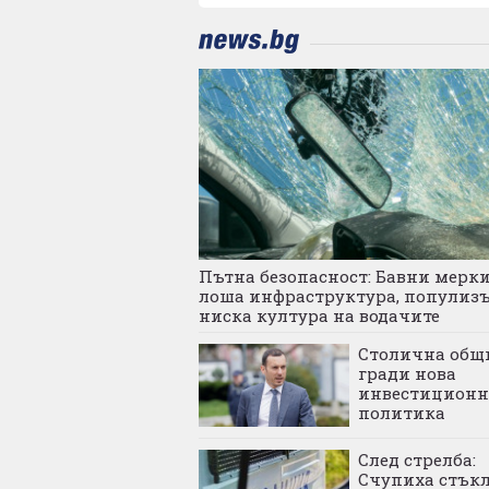
Пътна безопасност: Бавни мерки
лоша инфраструктура, популиз
ниска култура на водачите
Столична общ
гради нова
инвестиционн
политика
След стрелба:
Счупиха стъкл