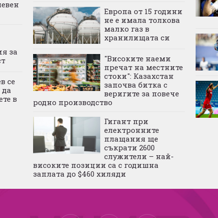
левен
Европа от 15 години
не е имала толкова
малко газ в
хранилищата си
ия за
"Високите наеми
ст
пречат на местните
стоки": Казахстан
в се
започва битка с
 да
веригите за повече
ете в
родно производство
Гигант при
електронните
плащания ще
съкрати 2600
служители – най-
високите позиции са с годишна
заплата до $460 хиляди