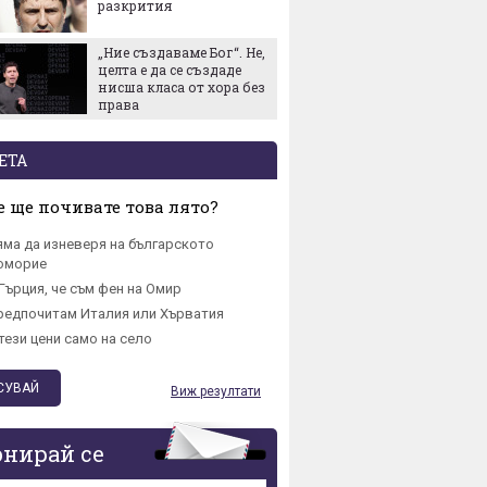
разкрития
Revolut
„Ние създаваме Бог“. Не,
Удар по
целта е да се създаде
големи
нисша класа от хора без
на коб
права
концен
износа 
ЕТА
 ще почивате това лято?
яма да изневеря на българското
омориe
Гърция, че съм фен на Омир
редпочитам Италия или Хърватия
тези цени само на село
Виж резултати
онирай се