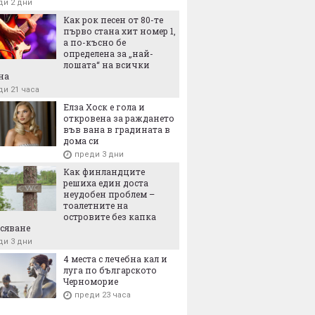
ди 2 дни
Как рок песен от 80-те
първо стана хит номер 1,
а по-късно бе
определена за „най-
лошата“ на всички
на
ди 21 часа
Елза Хоск е гола и
откровена за раждането
във вана в градината в
дома си
преди 3 дни
Как финландците
решиха един доста
неудобен проблем –
тоалетните на
островите без капка
сяване
ди 3 дни
4 места с лечебна кал и
луга по българското
Черноморие
преди 23 часа