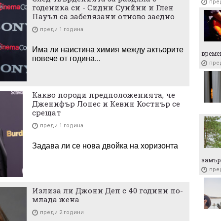
пре
годеника си - Сидни Суийни и Глен
Пауъл са забелязани отново заедно
преди 1 година
Има ли наистина химия между актьорите
време
повече от година...
пре
Какво породи предположенията, че
Дженифър Лопес и Кевин Костнър се
срещат
преди 1 година
Задава ли се нова двойка на хоризонта
замър
пре
Излиза ли Джони Деп с 40 години по-
млада жена
преди 2 години