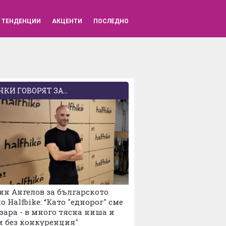
ВХОД
ТЕНДЕНЦИИ
АКЦЕНТИ
ПОСЛЕДНО
КИ ГОВОРЯТ ЗА...
н Ангелов за българското
о Halfbike: “Като "еднорог" сме
зара - в много тясна ниша и
и без конкуренция"