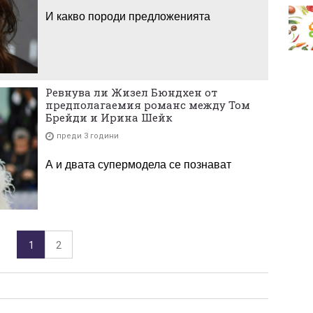
И какво породи предложенията
Ревнува ли Жизел Бюндхен от
предполагаемия романс между Том
Брейди и Ирина Шейк
преди 3 години
А и двата супермодела се познават
1
2