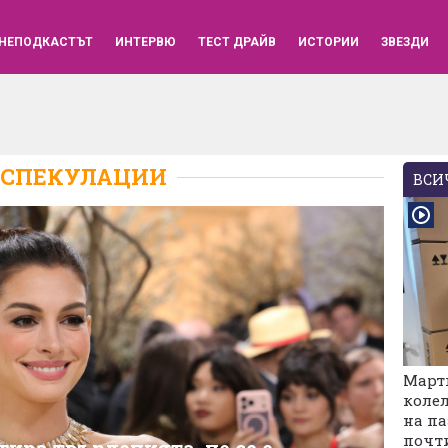
НЕПОДКАСТЪТ
ИНТЕРВЮ
ТЕСТ ДРАЙВ
ИСТОРИИ
ЗВЕЗДИ
СПЕКУЛАЦИИ
ВСИЧ
Марти
колел
на па
почт