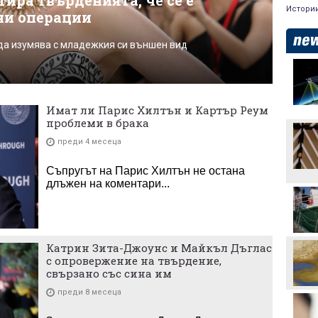
ира твърденията, че се е
Истори
ни операции
да изумява с младежкия си външен вид
Аржентина изрази
подкрепата си за Джани
Инфантино
Имат ли Парис Хилтън и Картър Реум
Формула 1 планира
проблеми в брака
увеличена бройка на
спринтовите
преди 4 месеца
състезания през 2027
година
Съпругът на Парис Хилтън не остана
Леонардо Бонучи ще
длъжен на коментари...
бъде част от екипа на
италианския
национален отбор
Левски отряза
Олимпиакос за Акрам
Катрин Зита-Джоунс и Майкъл Дъглас
Бурас
с опровержение на твърдение,
свързано със сина им
Златна победа: ЦСКА
преди 8 месеца
покори 20-а държава!