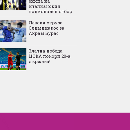
екипа на
италианския
национален отбор
Левски отряза
Олимпиакос за
Акрам Бурас
Златна победа:
ЦСКА покори 20-а
държава!