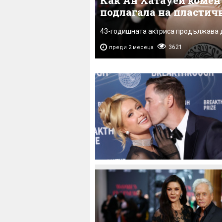
Как Ан Хатауей комент
подлагала на пластич
43-годишната актриса продължава 
3621
преди 2 месеца