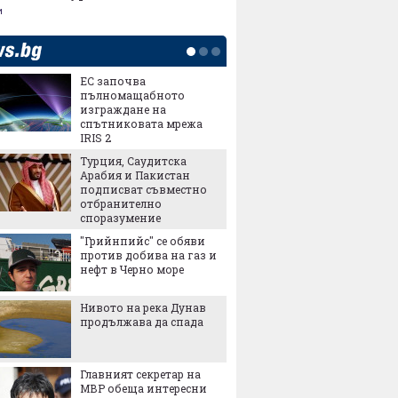
и
ЕС започва
Европа
пълномащабното
нови с
изграждане на
отбран
спътниковата мрежа
реагир
IRIS 2
Милиар
Турция, Саудитска
субсид
Арабия и Пакистан
желаещ
подписват съвместно
европе
отбранително
декарб
споразумение
Българ
"Грийнпийс" се обяви
подобр
против добива на газ и
иконом
нефт в Черно море
очаква
безраб
Нивото на река Дунав
Послед
продължава да спада
със за
в евро 
промен
Главният секретар на
НОИ ще
МВР обеща интересни
обезще