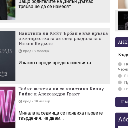
Защо родителите на Дилън Дъглас
трябваше да се намесят
Макаби Тел Авив срещу
ЦСКА, "жълтите" на
колене!
Наистина ли Кийт Ърбан е във връзка
с китаристката си след раздялата с
АНК
Никол Кидман
преди 9 месеца
Къде
И какво породи предположенията
Н
Черн
В 
П
Тайно женени ли са наистина Киану
С 
Рийвс и Александра Грант
преди 10 месеца
Миналата седмица се появиха първите
Аб
твърдения, че двам...