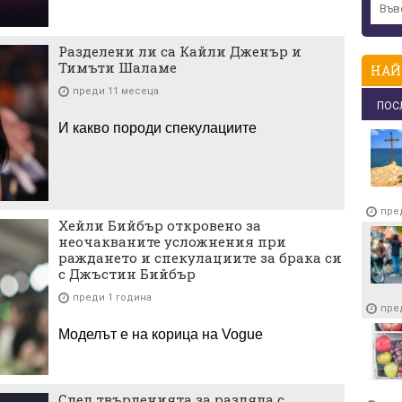
Разделени ли са Кайли Дженър и
Тимъти Шаламе
НАЙ
преди 11 месеца
ПОС
И какво породи спекулациите
пре
Хейли Бийбър откровено за
неочакваните усложнения при
раждането и спекулациите за брака си
с Джъстин Бийбър
преди 1 година
пре
Моделът е на корица на Vogue
След твърденията за раздяла с