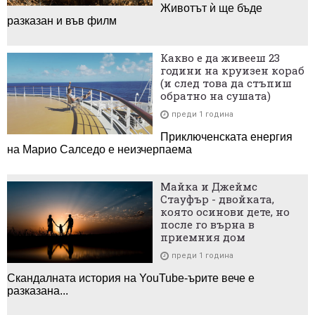
Животът ѝ ще бъде
разказан и във филм
Какво е да живееш 23
години на круизен кораб
(и след това да стъпиш
обратно на сушата)
преди 1 година
Приключенската енергия
на Марио Салседо е неизчерпаема
Майка и Джеймс
Стауфър - двойката,
която осинови дете, но
после го върна в
приемния дом
преди 1 година
Скандалната история на YouTube-ърите вече е
разказана...