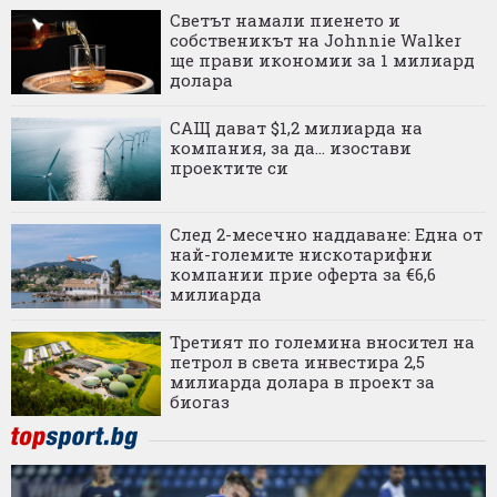
Светът намали пиенето и
собственикът на Johnnie Walker
ще прави икономии за 1 милиард
долара
САЩ дават $1,2 милиарда на
компания, за да... изостави
проектите си
След 2-месечно наддаване: Една от
най-големите нискотарифни
компании прие оферта за €6,6
милиарда
Третият по големина вносител на
петрол в света инвестира 2,5
милиарда долара в проект за
биогаз