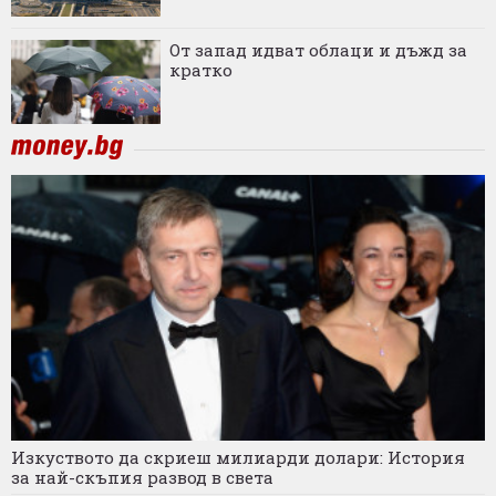
От запад идват облаци и дъжд за
кратко
Изкуството да скриеш милиарди долари: История
за най-скъпия развод в света