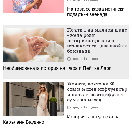
На това се казва истински
подарък-изненада
Почти 1 на милион шанс
- жена роди
четиризнаци, които
всъщност са... две двойки
близнаци
преди 1 година
Необикновената история на Фара и Пейтън Лари
Жената, която на 50
стана моден инфлуенсър
и печели шестцифрени
суми на месец
преди 1 година
Историята на успеха на
Керълайн Баудино