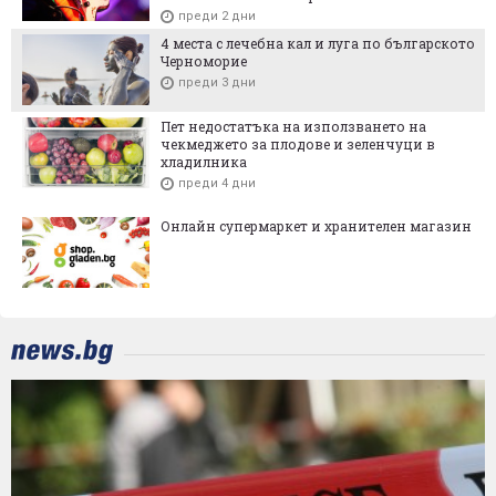
преди 2 дни
4 места с лечебна кал и луга по българското
Черноморие
преди 3 дни
Пет недостатъка на използването на
чекмеджето за плодове и зеленчуци в
хладилника
преди 4 дни
Онлайн супермаркет и хранителен магазин