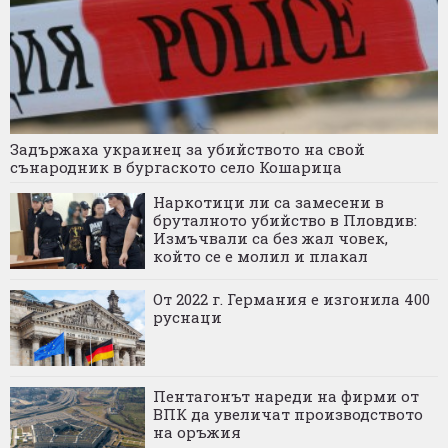
Задържаха украинец за убийството на свой
сънародник в бургаското село Кошарица
Наркотици ли са замесени в
бруталното убийство в Пловдив:
Измъчвали са без жал човек,
който се е молил и плакал
От 2022 г. Германия е изгонила 400
руснаци
Пентагонът нареди на фирми от
ВПК да увеличат производството
на оръжия