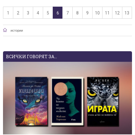
1
2
3
4
5
6
7
8
9
10
11
12
13
истории
ВСИЧКИ ГОВОРЯТ ЗА...