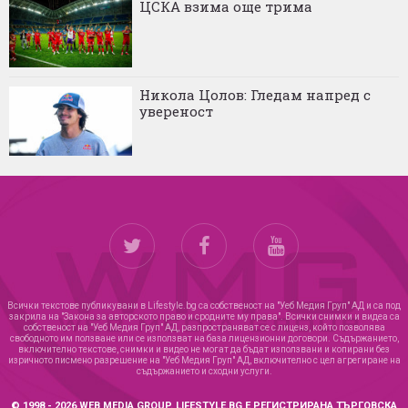
ЦСКА взима още трима
Никола Цолов: Гледам напред с
увереност
Всички текстове публикувани в Lifestyle.bg са собственост на "Уеб Медия Груп" АД и са под
закрила на "Закона за авторското право и сродните му права". Всички снимки и видеа са
собственост на "Уеб Медия Груп" АД, разпространяват се с лиценз, който позволява
свободното им ползване или се използват на база лицензионни договори. Съдържанието,
включително текстове, снимки и видео не могат да бъдат използвани и копирани без
изричното писмено разрешение на "Уеб Медия Груп" АД, включително с цел агрегиране на
съдържанието и сходни услуги.
© 1998 - 2026 WEB MEDIA GROUP. LIFESTYLE.BG Е РЕГИСТРИРАНА ТЪРГОВСКА