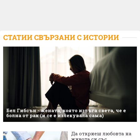
СТАТИИ СВЪРЗАНИ С
ИСТОРИИ
Бел Гибсън - жената, която излъга света, че е
болна от рак (и се е излекувала сама)
Да откриеш любовта на
живота си със...