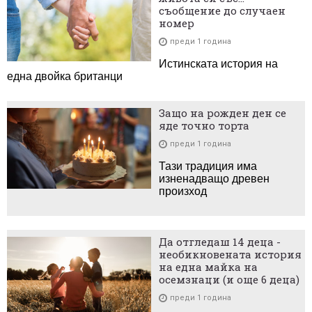
съобщение до случаен
номер
преди 1 година
Истинската история на
една двойка британци
Защо на рожден ден се
яде точно торта
преди 1 година
Тази традиция има
изненадващо древен
произход
Да отгледаш 14 деца -
необикновената история
на една майка на
осемзнаци (и още 6 деца)
преди 1 година