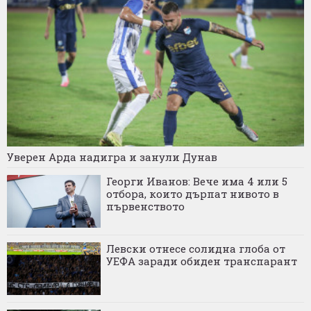
Уверен Арда надигра и занули Дунав
Георги Иванов: Вече има 4 или 5
отбора, които дърпат нивото в
първенството
Левски отнесе солидна глоба от
УЕФА заради обиден транспарант