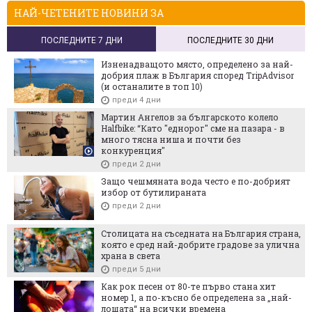
НАЙ-ЧЕТЕНИТЕ НОВИНИ ЗА
ПОСЛЕДНИТЕ 7 ДНИ
ПОСЛЕДНИТЕ 30 ДНИ
Изненадващото място, определено за най-
добрия плаж в България според TripAdvisor
(и останалите в топ 10)
преди 4 дни
Мартин Ангелов за българското колело
Halfbike: “Като "еднорог" сме на пазара - в
много тясна ниша и почти без
конкуренция"
преди 2 дни
Защо чешмяната вода често е по-добрият
избор от бутилираната
преди 2 дни
Столицата на съседната на България страна,
която е сред най-добрите градове за улична
храна в света
преди 5 дни
Как рок песен от 80-те първо стана хит
номер 1, а по-късно бе определена за „най-
лошата“ на всички времена