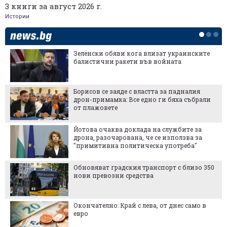
3 книги за август 2026 г.
Истории
Зеленски обяви кога влизат украинските
балистични ракети във войната
Борисов се заяде с властта за падналия
дрон-примамка: Все едно ги бяха събрали
от плажовете
Йотова очаква доклада на службите за
дрона, разочарована, че се използва за
"примитивна политическа употреба"
Обновяват градския транспорт с близо 350
нови превозни средства
Окончателно: Край с лева, от днес само в
евро