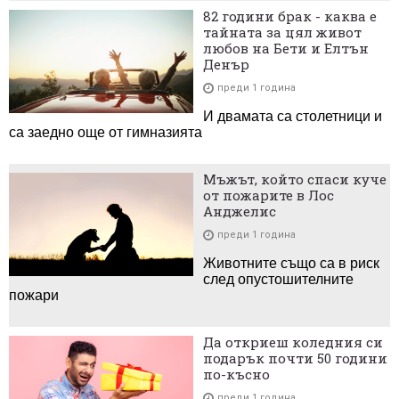
82 години брак - каква е
тайната за цял живот
любов на Бети и Елтън
Денър
преди 1 година
И двамата са столетници и
са заедно още от гимназията
Мъжът, който спаси куче
от пожарите в Лос
Анджелис
преди 1 година
Животните също са в риск
след опустошителните
пожари
Да откриеш коледния си
подарък почти 50 години
по-късно
преди 1 година