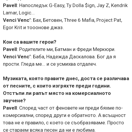
Pavell
: Напоследък G-Easy, Ty Dolla $ign, Jay Z, Kendrik
Lamar, Logic...
Venci Venc’
:
Бах, Бетовен, Three 6 Mafia, Project Pat,
Egor Krit и тооонове джаз.
Кои са вашите герои?
Pavell
: Родителите ми, Батман и Фреди Меркюри.
Venci Venc’
:
Баба, Надежда Даскалова. Бог да я
прости. Гледа ме... и се усмихва отдалеч.
Музиката, която правите днес, доста се различава
от песните, с които изгряхте преди години.
Отстъпи ли рапът място на комерсиалното
звучене?
Pavell
: Според част от феновете ни преди бяхме по-
комерсиални, според други е обратното. А всъщност
това не е правило, с което се съобразяваме. Просто
се стараем всяка песен да ни е любима.