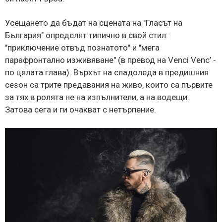
Усещането да бъдат на сцената на "Гласът на
България" определят типично в свой стил:
"приключение отвъд познатото" и "мега
парафронтално изживяване" (в превод на Venci Venc’ -
по цялата глава). Върхът на сладоледа в предишния
сезон са трите предавания на живо, които са първите
за тях в ролята не на изпълнители, а на водещи.
Затова сега и ги очакват с нетърпение.