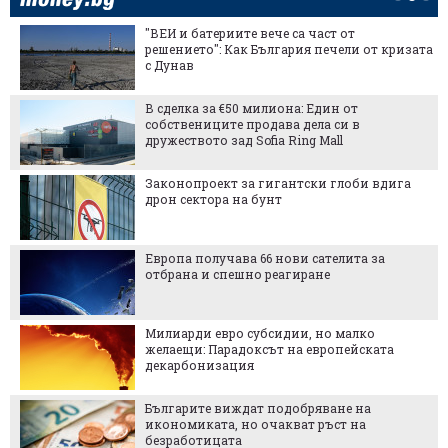
"ВЕИ и батериите вече са част от
решението": Как България печели от кризата
с Дунав
В сделка за €50 милиона: Един от
собствениците продава дела си в
дружеството зад Sofia Ring Mall
Законопроект за гигантски глоби вдига
дрон сектора на бунт
Европа получава 66 нови сателита за
отбрана и спешно реагиране
Милиарди евро субсидии, но малко
желаещи: Парадоксът на европейската
декарбонизация
Българите виждат подобряване на
икономиката, но очакват ръст на
безработицата