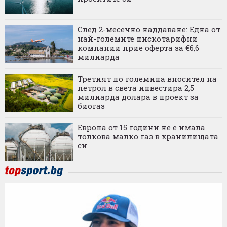
След 2-месечно наддаване: Една от
най-големите нискотарифни
компании прие оферта за €6,6
милиарда
Третият по големина вносител на
петрол в света инвестира 2,5
милиарда долара в проект за
биогаз
Европа от 15 години не е имала
толкова малко газ в хранилищата
си