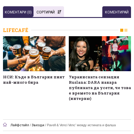
КОМЕНТАРИ (
0
)
СОРТИРАЙ
КОМЕНТИРАЙ
LIFECAFÉ
НСИ: Къде в България пият
Украинската сензация
най-много бира
Ruslana: DARA накара
публиката да усети, че това
е времето на България
(интервю)
Лайфстайл
/
Звезди
/
Pavell & Venci Venc’ между истината и фалша