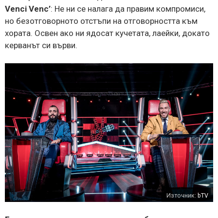
Venci Venc’
:
Не ни се налага да правим компромиси,
но безотговорното отстъпи на отговорността към
хората. Освен ако ни ядосат кучетата, лаейки, докато
керванът си върви.
Източник:
bTV