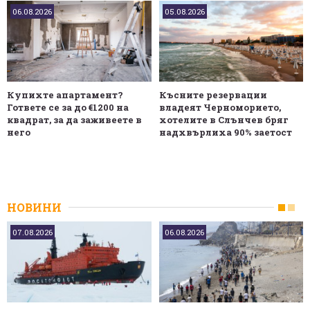
06.08.2026
05.08.2026
Купихте апартамент?
Късните резервации
Гответе се за до €1200 на
владеят Черноморието,
квадрат, за да заживеете в
хотелите в Слънчев бряг
него
надхвърлиха 90% заетост
НОВИНИ
07.08.2026
06.08.2026