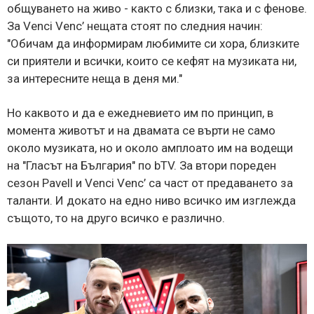
общуването на живо - както с близки, така и с фенове.
За Venci Venc’ нещата стоят по следния начин:
"Обичам да информирам любимите си хора, близките
си приятели и всички, които се кефят на музиката ни,
за интересните неща в деня ми."
Но каквото и да е ежедневието им по принцип, в
момента животът и на двамата се върти не само
около музиката, но и около амплоато им на водещи
на "Гласът на България" по bTV. За втори пореден
сезон Pavell и Venci Venc’ са част от предаването за
таланти. И докато на едно ниво всичко им изглежда
същото, то на друго всичко е различно.