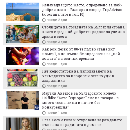
Изненадващото място, определено за най-
добрия плаж в България според TripAdvisor
(и останалите в топ 10)
преди 2 дни
Столицата на съседната на България страна,
която е сред най-добрите градове за улична
храна в света
преди 3 дни
Как рок песен от 80-те първо стана хит
номер 1, а по-късно бе определена за „най-
лошата“ на всички времена
преди 1 ден
Пет недостатъка на използването на
чекмеджето за плодове и зеленчуци в
хладилника
преди 2 дни
Мартин Ангелов за българското колело
Halfbike: “Като "еднорог" сме на пазара - в
много тясна ниша и почти без
конкуренция"
преди 1 ден
Елза Хоск е гола и откровена за раждането
във вана в градината в дома си