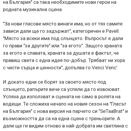
на България" са така необходимите нови герои на
родната музикална сцена.
"За нови гласове място винаги има, но от тях самите
зависи дали ще го задържат", категоричен е Pavell.
"Място за всеки има под слънцето. Въпросът е дали
го прави "за другите" или "за егото". Защото храната
за егото е славата, храната за душата е фактът, че
правиш света с една идея по-добър. Трябват ни хора
с чисти сърца и ценности", допълва го Venci Venc’.
И докато едни се борят за своето място под
слънцето, рапърите вече са успели да го извоюват.
Успяха да използват и сцената не само в ролята на
водещи. Те сложиха начало на новия сезон на "Гласът
на България" с нова версия на парчето си "SeTaaBrat" и
възможността да са на една сцена с треньорите. А
дали ще ги видим отново в най-добрата им светлина с