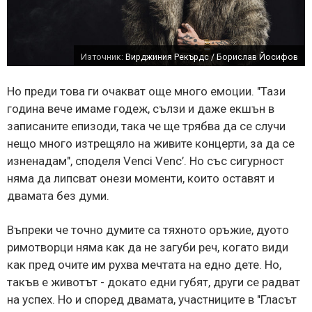
Източник:
Вирджиния Рекърдс / Борислав Йосифов
Но преди това ги очакват още много емоции. "Тази
година вече имаме годеж, сълзи и даже екшън в
записаните епизоди, така че ще трябва да се случи
нещо много изтрещяло на живите концерти, за да се
изненадам", споделя Venci Venc’. Но със сигурност
няма да липсват онези моменти, които оставят и
двамата без думи.
Въпреки че точно думите са тяхното оръжие, дуото
римотворци няма как да не загуби реч, когато види
как пред очите им рухва мечтата на едно дете. Но,
такъв е животът - докато едни губят, други се радват
на успех. Но и според двамата, участниците в "Гласът