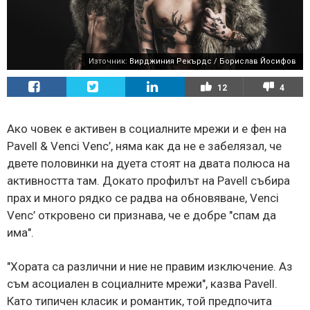
Източник:
Вирджиния Рекърдс / Борислав Йосифов
12
4
Ако човек е активен в социалните мрежи и е фен на
Pavell & Venci Venc’, няма как да не е забелязал, че
двете половинки на дуета стоят на двата полюса на
активността там. Докато профилът на Pavell събира
прах и много рядко се радва на обновяване, Venci
Venc’ откровено си признава, че е добре "спам да
има".
"Хората са различни и ние не правим изключение. Аз
съм асоциален в социалните мрежи", казва Pavell.
Като типичен класик и романтик, той предпочита