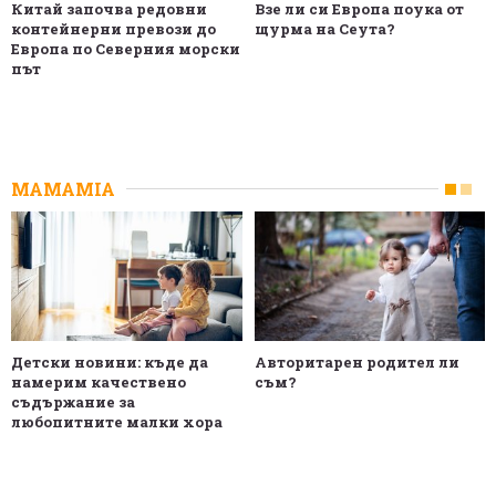
Китай започва редовни
Взе ли си Европа поука от
контейнерни превози до
щурма на Сеута?
Европа по Северния морски
път
MAMAMIA
Детски новини: къде да
Авторитарен родител ли
намерим качествено
съм?
съдържание за
любопитните малки хора