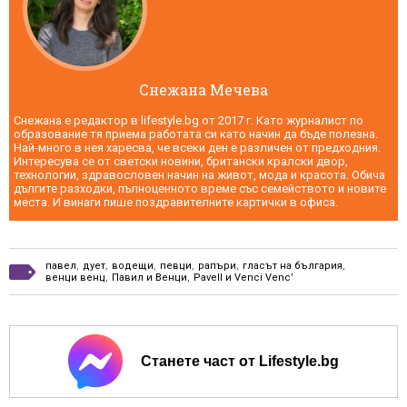
Снежана Мечева
Снежана е редактор в lifestyle.bg от 2017 г. Като журналист по
образование тя приема работата си като начин да бъде полезна.
Най-много в нея харесва, че всеки ден е различен от предходния.
Интересува се от светски новини, британски кралски двор,
технологии, здравословен начин на живот, мода и красота. Обича
дългите разходки, пълноценното време със семейството и новите
места. И винаги пише поздравителните картички в офиса.
павел
,
дует
,
водещи
,
певци
,
рапъри
,
гласът на българия
,
венци венц
,
Павил и Венци
,
Pavell и Venci Venc’
Станете част от Lifestyle.bg