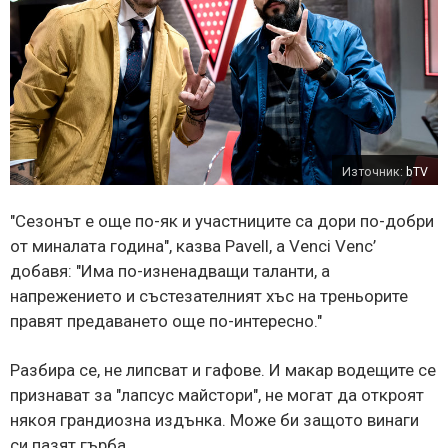
Източник:
bTV
"Сезонът е още по-як и участниците са дори по-добри
от миналата година", казва Pavell, а Venci Venc’
добавя: "Има по-изненадващи таланти, а
напрежението и състезателният хъс на треньорите
правят предаването още по-интересно."
Разбира се, не липсват и гафове. И макар водещите се
признават за "лапсус майстори", не могат да откроят
някоя грандиозна издънка. Може би защото винаги
си пазят гърба.