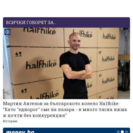
ВСИЧКИ ГОВОРЯТ ЗА...
Мартин Ангелов за българското колело Halfbike:
“Като "еднорог" сме на пазара - в много тясна ниша
и почти без конкуренция"
Истории