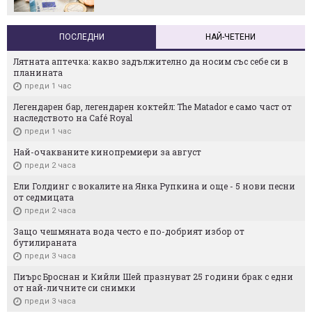
ПОСЛЕДНИ
НАЙ-ЧЕТЕНИ
Лятната аптечка: какво задължително да носим със себе си в
планината
преди 1 час
Легендарен бар, легендарен коктейл: The Matador е само част от
наследството на Café Royal
преди 1 час
Най-очакваните кинопремиери за август
преди 2 часа
Ели Голдинг с вокалите на Янка Рупкина и още - 5 нови песни
от седмицата
преди 2 часа
Защо чешмяната вода често е по-добрият избор от
бутилираната
преди 3 часа
Пиърс Броснан и Кийли Шей празнуват 25 години брак с едни
от най-личните си снимки
преди 3 часа