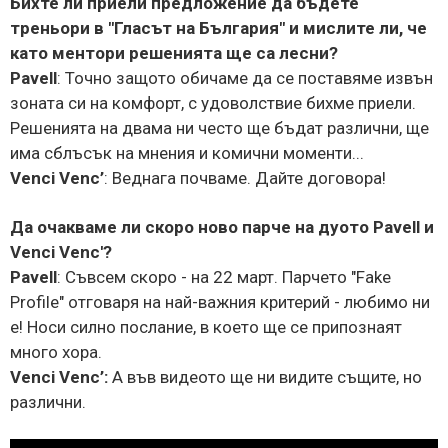
Бихте ли приели предложение да бъдете
треньори в "Гласът на България" и мислите ли, че
като ментори решенията ще са лесни?
Pavell
: Точно защото обичаме да се поставяме извън
зоната си на комфорт, с удоволствие бихме приели.
Решенията на двама ни често ще бъдат различни, ще
има сблъсък на мнения и комични моменти...
Venci Venc’
:
Веднага почваме. Дайте договора!
Да очакваме ли скоро ново парче на дуото Pavell и
Venci Venc'?
Pavell
: Съвсем скоро - на 22 март. Парчето "Fake
Profile"
отговаря на най-важния критерий - любимо ни
е! Носи силно послание, в което ще се припознаят
много хора.
Venci Venc’:
А във видеото ще ни видите същите, но
различни.