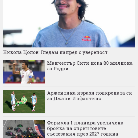
Никола Цолов: Гледам напред с увереност
Манчестър Сити иска 80 милиона
за Родри
Аржентина изрази подкрепата си
за Джани Инфантино
Формула 1 планира увеличена
бройка на спринтовите
състезания през 2027 година