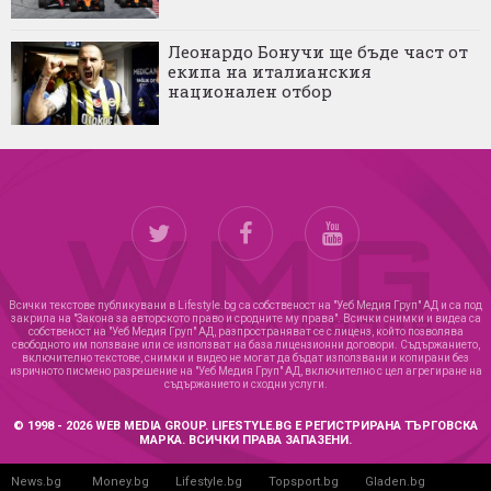
Леонардо Бонучи ще бъде част от
екипа на италианския
национален отбор
Всички текстове публикувани в Lifestyle.bg са собственост на "Уеб Медия Груп" АД и са под
закрила на "Закона за авторското право и сродните му права". Всички снимки и видеа са
собственост на "Уеб Медия Груп" АД, разпространяват се с лиценз, който позволява
свободното им ползване или се използват на база лицензионни договори. Съдържанието,
включително текстове, снимки и видео не могат да бъдат използвани и копирани без
изричното писмено разрешение на "Уеб Медия Груп" АД, включително с цел агрегиране на
съдържанието и сходни услуги.
© 1998 - 2026 WEB MEDIA GROUP. LIFESTYLE.BG Е РЕГИСТРИРАНА ТЪРГОВСКА
МАРКА. ВСИЧКИ ПРАВА ЗАПАЗЕНИ.
News.bg
Money.bg
Lifestyle.bg
Topsport.bg
Gladen.bg