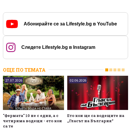
Абонирайте се за Lifestyle.bg в YouTube
Следете Lifestyle.bg в Instagram
ОЩЕ ПО ТЕМАТА
27.07.2026
02.06.2026
"Фермата" 10 не с един, а с
Ето кои ще са водещите на
четирима водещи - ето кои
„Гласът на България“
са те