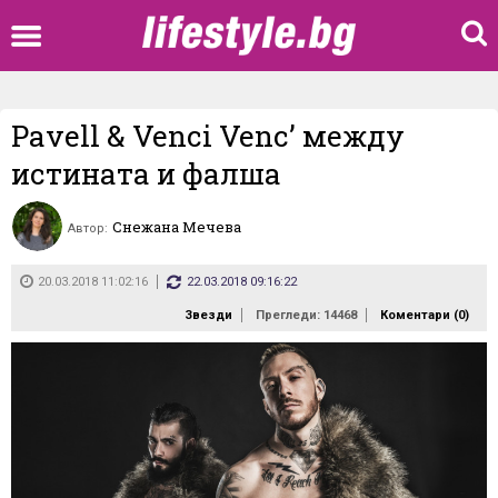
Pavell & Venci Venc’ между
истината и фалша
Снежана Мечева
Автор:
20.03.2018 11:02:16
22.03.2018 09:16:22
Звезди
Прегледи: 14468
Коментари (
0
)