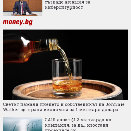
създаде агенция за
киберсигурност
Светът намали пиенето и собственикът на Johnnie
Walker ще прави икономии за 1 милиард долара
САЩ дават $1,2 милиарда на
компания, за да... изостави
проектите си