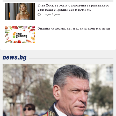
Елза Хоск е гола и откровена за раждането
във вана в градината в дома си
преди 1 ден
Онлайн супермаркет и хранителен магазин