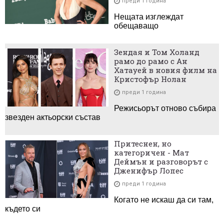
преди 1 година
Нещата изглеждат
обещаващо
Зендая и Том Холанд
рамо до рамо с Ан
Хатауей в новия филм на
Кристофър Нолан
преди 1 година
Режисьорът отново събира
звезден актьорски състав
Притеснен, но
категоричен - Мат
Деймън и разговорът с
Дженифър Лопес
преди 1 година
Когато не искаш да си там,
където си