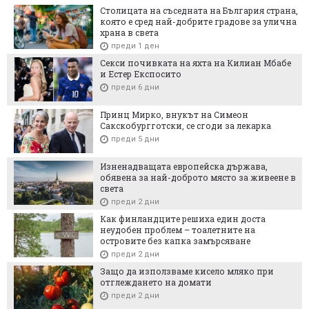
Столицата на съседната на България страна,
която е сред най-добрите градове за улична
храна в света
преди 1 ден
Секси почивката на яхта на Килиан Мбабе
и Естер Експосито
преди 6 дни
Принц Мирко, внукът на Симеон
Сакскобургготски, се сгоди за лекарка
преди 5 дни
Изненадващата европейска държава,
обявена за най-доброто място за живеене в
света
преди 2 дни
Как финландците решиха един доста
неудобен проблем – тоалетните на
островите без капка замърсяване
преди 2 дни
Защо да използваме кисело мляко при
отглеждането на домати
преди 2 дни