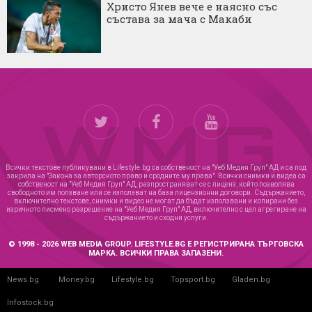
Христо Янев вече е наясно със
състава за мача с Макаби
Всички текстове публикувани в Lifestyle.bg са собственост на "Уеб Медия Груп" АД и са под
закрила на "Закона за авторското право и сродните му права". Всички снимки и видеа са
собственост на "Уеб Медия Груп" АД, разпространяват се с лиценз, който позволява
свободното им ползване или се използват на база лицензионни договори. Съдържанието,
включително текстове, снимки и видео не могат да бъдат използвани и копирани без
изричното писмено разрешение на "Уеб Медия Груп" АД, включително с цел агрегиране на
съдържанието и сходни услуги.
© 1998 - 2026 WEB MEDIA GROUP. LIFESTYLE.BG Е РЕГИСТРИРАНА ТЪРГОВСКА
МАРКА. ВСИЧКИ ПРАВА ЗАПАЗЕНИ.
News.bg
Money.bg
Lifestyle.bg
Topsport.bg
Gladen.bg
Infostock.bg