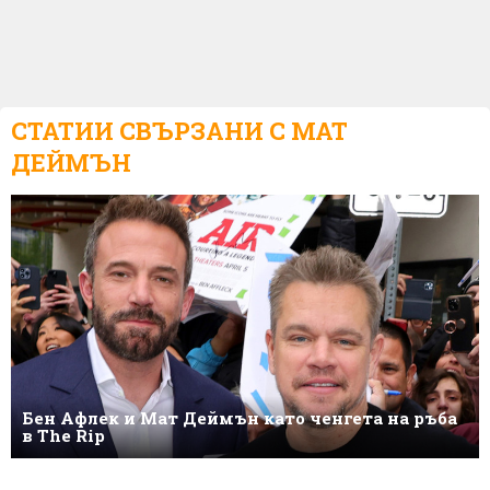
СТАТИИ СВЪРЗАНИ С
МАТ
ДЕЙМЪН
Бен Афлек и Мат Деймън като ченгета на ръба
в The Rip