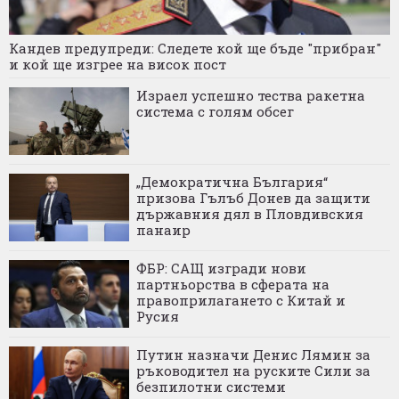
Кандев предупреди: Следете кой ще бъде "прибран"
и кой ще изгрее на висок пост
Израел успешно тества ракетна
система с голям обсег
„Демократична България“
призова Гълъб Донев да защити
държавния дял в Пловдивския
панаир
ФБР: САЩ изгради нови
партньорства в сферата на
правоприлагането с Китай и
Русия
Путин назначи Денис Лямин за
ръководител на руските Сили за
безпилотни системи