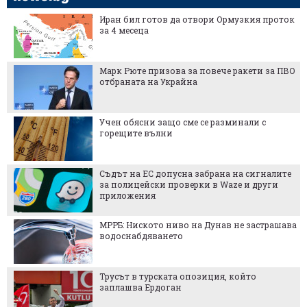
Иран бил готов да отвори Ормузкия проток
за 4 месеца
Марк Рюте призова за повече ракети за ПВО
отбраната на Украйна
Учен обясни защо сме се разминали с
горещите вълни
Съдът на ЕС допусна забрана на сигналите
за полицейски проверки в Waze и други
приложения
МРРБ: Ниското ниво на Дунав не застрашава
водоснабдяването
Трусът в турската опозиция, който
заплашва Ердоган