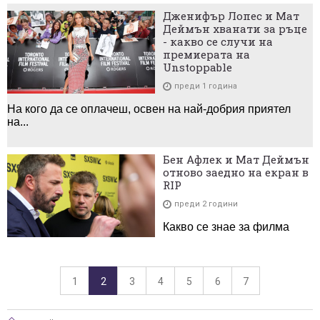
Дженифър Лопес и Мат
Деймън хванати за ръце
- какво се случи на
премиерата на
Unstoppable
преди 1 година
На кого да се оплачеш, освен на най-добрия приятел
на...
Бен Афлек и Мат Деймън
отново заедно на екран в
RIP
преди 2 години
Какво се знае за филма
1
2
3
4
5
6
7