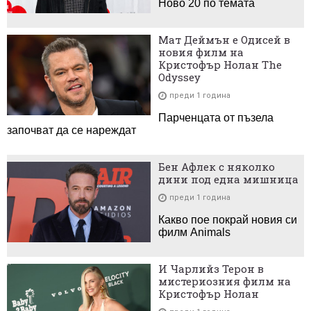
Ново 20 по темата
Мат Деймън е Одисей в
новия филм на
Кристофър Нолан The
Odyssey
преди 1 година
Парченцата от пъзела
започват да се нареждат
Бен Афлек с няколко
дини под една мишница
преди 1 година
Какво пое покрай новия си
филм Animals
И Чарлийз Терон в
мистериозния филм на
Кристофър Нолан