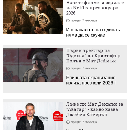
Новите филми и сериали
на Netflix през януари
2026
преди 7 месеца
И в началото на годината
няма да се скучае
Първи трейлър на
"Одисея" на Кристофър
Нолън с Мат Деймън
преди 7 месеца
Епичната екранизация
излиза през юли 2026 г.
Лъже ли Мат Деймън за
"Аватар" - какво казва
Джеймс Камерън
преди 7 месеца